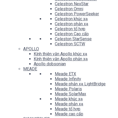
Celestron NexStar
Celestron Omni
Celestron PowerSeeker
Celestron khúc xạ
Celestron phản xạ
Celestron tổ hợp
Celestron Cao cấp
Celeston StarSense
Celestron SCTW
APOLLO
Kính thiên văn Apollo khúc xạ
Kính thiên văn Apollo phản xạ
Apollo dobsonian
MEADE
Meade ETX
Meade Infinity
Meade phản xạ LightBridge
Meade Polaris
Meade SolarMax
Meade khúc xạ
Meade phản xạ
Meade tổ hợp
Meade cao cấp