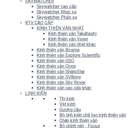
SKYWATCHER
Skywatcher cao cấp
Skywatcher Khúc xạ
Skywatcher Phản xạ
KTV CAO CẤP
KÍNH THIÊN VĂN NHẬT
Kính thiên văn Takahashi
Kính thiên văn Vixen
Kính thiên văn nhật khác
Kính thiên văn Bosma
Kính thiên văn Explore Scientific
Kính thiên văn GSO
Kính thiên văn Orion
Kính thiên văn SharpStar
Kính thiên văn SVBony
Kính thiên văn Sky Rover
Kính thiên văn cao cấp khác
LINH KIỆN
Thị kính
Vật kính
Gương cầu
Bộ linh kiện chế tạo kính thiên văn
Chân kính thiên văn
Bộ chỉnh nét - Focus