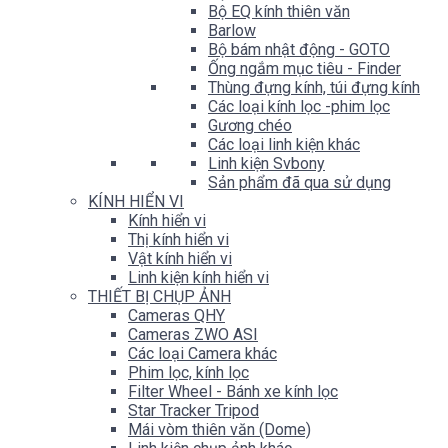
Bộ EQ kính thiên văn
Barlow
Bộ bám nhật động - GOTO
Ống ngắm mục tiêu - Finder
Thùng đựng kính, túi đựng kính
Các loại kính lọc -phim lọc
Gương chéo
Các loại linh kiện khác
Linh kiện Svbony
Sản phẩm đã qua sử dụng
KÍNH HIỂN VI
Kính hiển vi
Thị kính hiển vi
Vật kính hiển vi
Linh kiện kính hiển vi
THIẾT BỊ CHỤP ẢNH
Cameras QHY
Cameras ZWO ASI
Các loại Camera khác
Phim lọc, kính lọc
Filter Wheel - Bánh xe kính lọc
Star Tracker Tripod
Mái vòm thiên văn (Dome)