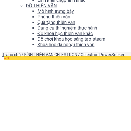
Linh kiện chụp ảnh khác
ĐỒ THIÊN VĂN
Mô hình trưng bày
Phòng thiên văn
Quà tặng thiên văn
Dụng cụ thí nghiệm thực hành
Đồ khoa học thiên văn khác
Đồ chơi khoa học sáng tạo steam
Khóa học dã ngoại thiên văn
Trang chủ
/
KÍNH THIÊN VĂN CELESTRON
/
Celestron PowerSeeker
-7%