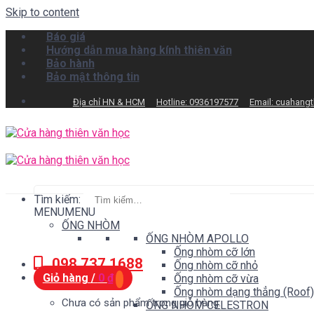
Skip to content
Báo giá
Hướng dẫn mua hàng kính thiên văn
Bảo hành
Bảo mật thông tin
Địa chỉ HN & HCM
Hotline: 0936197577
Email: cuahang
Tìm kiếm:
MENU
MENU
ỐNG NHÒM
ỐNG NHÒM APOLLO
Ống nhòm cỡ lớn
098.737.1688
Ống nhòm cỡ nhỏ
Giỏ hàng /
0
₫
Ống nhòm cỡ vừa
Ống nhòm dạng thẳng (Roof)
Chưa có sản phẩm trong giỏ hàng.
ỐNG NHÒM CELESTRON