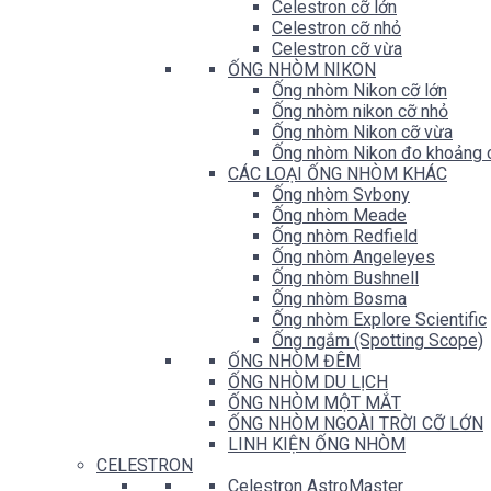
Celestron cỡ lớn
Celestron cỡ nhỏ
Celestron cỡ vừa
ỐNG NHÒM NIKON
Ống nhòm Nikon cỡ lớn
Ống nhòm nikon cỡ nhỏ
Ống nhòm Nikon cỡ vừa
Ống nhòm Nikon đo khoảng 
CÁC LOẠI ỐNG NHÒM KHÁC
Ống nhòm Svbony
Ống nhòm Meade
Ống nhòm Redfield
Ống nhòm Angeleyes
Ống nhòm Bushnell
Ống nhòm Bosma
Ống nhòm Explore Scientific
Ống ngắm (Spotting Scope)
ỐNG NHÒM ĐÊM
ỐNG NHÒM DU LỊCH
ỐNG NHÒM MỘT MẮT
ỐNG NHÒM NGOÀI TRỜI CỠ LỚN
LINH KIỆN ỐNG NHÒM
CELESTRON
Celestron AstroMaster