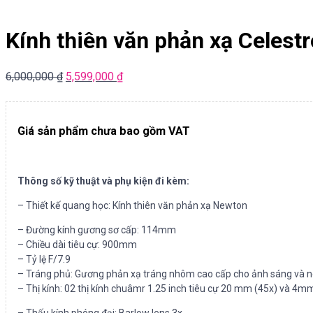
Kính thiên văn phản xạ Celes
6,000,000
₫
5,599,000
₫
Giá sản phẩm chưa bao gồm VAT
Thông số kỹ thuật và phụ kiện đi kèm:
– Thiết kế quang học: Kính thiên văn phản xạ Newton
– Đường kính gương sơ cấp: 114mm
– Chiều dài tiêu cự: 900mm
– Tỷ lệ F/7.9
– Tráng phủ: Gương phản xạ tráng nhôm cao cấp cho ảnh sáng và n
– Thị kính: 02 thị kính chuâmr 1.25 inch tiêu cự 20 mm (45x) và 4m
– Thấu kính phóng đại: Barlow lens 3x