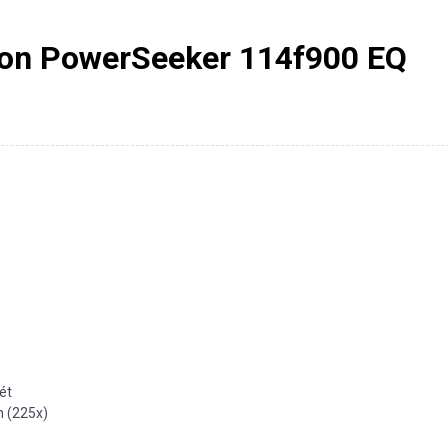
tron PowerSeeker 114f900 EQ
ét
m (225x)