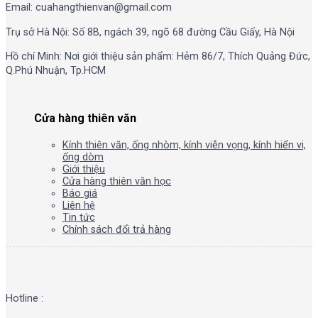
Email: cuahangthienvan@gmail.com
Trụ sở Hà Nội: Số 8B, ngách 39, ngõ 68 đường Cầu Giấy, Hà Nội
Hồ chí Minh: Nơi giới thiệu sản phẩm: Hẻm 86/7, Thích Quảng Đức,
Q.Phú Nhuận, Tp.HCM
Cửa hàng thiên văn
Kính thiên văn, ống nhòm, kính viễn vọng, kính hiển vi,
ống dòm
Giới thiệu
Cửa hàng thiên văn học
Báo giá
Liên hệ
Tin tức
Chính sách đổi trả hàng
Hotline :