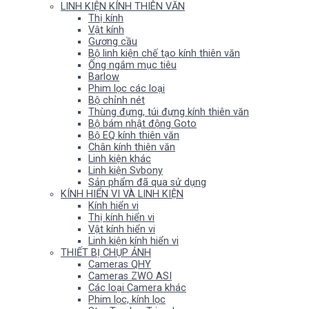
LINH KIỆN KÍNH THIÊN VĂN
Thị kính
Vật kính
Gương cầu
Bộ linh kiện chế tạo kính thiên văn
Ống ngắm mục tiêu
Barlow
Phim lọc các loại
Bộ chỉnh nét
Thùng đựng, túi đựng kính thiên văn
Bộ bám nhật động Goto
Bộ EQ kính thiên văn
Chân kính thiên văn
Linh kiện khác
Linh kiện Svbony
Sản phẩm đã qua sử dụng
KÍNH HIỂN VI VÀ LINH KIỆN
Kính hiển vi
Thị kính hiển vi
Vật kính hiển vi
Linh kiện kính hiển vi
THIẾT BỊ CHỤP ẢNH
Cameras QHY
Cameras ZWO ASI
Các loại Camera khác
Phim lọc, kính lọc