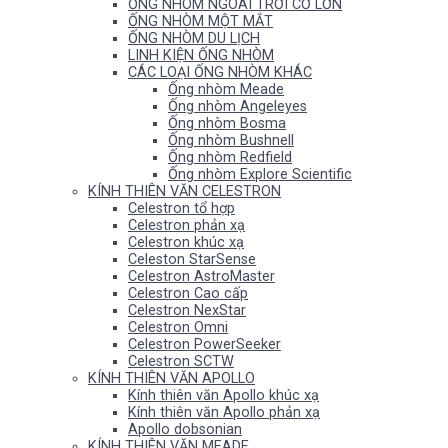
ỐNG NHÒM NGOÀI TRỜI CỠ LỚN
ỐNG NHÒM MỘT MẮT
ỐNG NHÒM DU LỊCH
LINH KIỆN ỐNG NHÒM
CÁC LOẠI ỐNG NHÒM KHÁC
Ống nhòm Meade
Ống nhòm Angeleyes
Ống nhòm Bosma
Ống nhòm Bushnell
Ống nhòm Redfield
Ống nhòm Explore Scientific
KÍNH THIÊN VĂN CELESTRON
Celestron tổ hợp
Celestron phản xạ
Celestron khúc xạ
Celeston StarSense
Celestron AstroMaster
Celestron Cao cấp
Celestron NexStar
Celestron Omni
Celestron PowerSeeker
Celestron SCTW
KÍNH THIÊN VĂN APOLLO
Kính thiên văn Apollo khúc xạ
Kính thiên văn Apollo phản xạ
Apollo dobsonian
KÍNH THIÊN VĂN MEADE