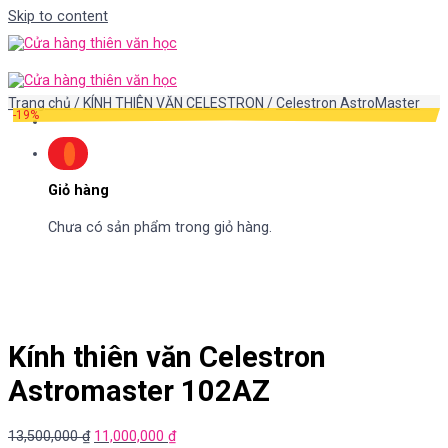
Skip to content
Trang chủ
/
KÍNH THIÊN VĂN CELESTRON
/
Celestron AstroMaster
-19%
Giỏ hàng
Chưa có sản phẩm trong giỏ hàng.
Kính thiên văn Celestron
Astromaster 102AZ
13,500,000
₫
11,000,000
₫