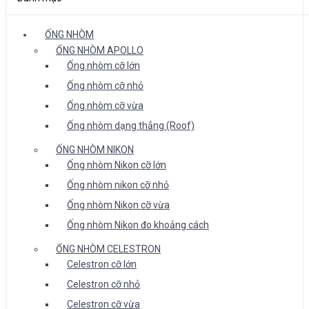
ỐNG NHÒM
ỐNG NHÒM APOLLO
Ống nhòm cỡ lớn
Ống nhòm cỡ nhỏ
Ống nhòm cỡ vừa
Ống nhòm dạng thẳng (Roof)
ỐNG NHÒM NIKON
Ống nhòm Nikon cỡ lớn
Ống nhòm nikon cỡ nhỏ
Ống nhòm Nikon cỡ vừa
Ống nhòm Nikon đo khoảng cách
ỐNG NHÒM CELESTRON
Celestron cỡ lớn
Celestron cỡ nhỏ
Celestron cỡ vừa