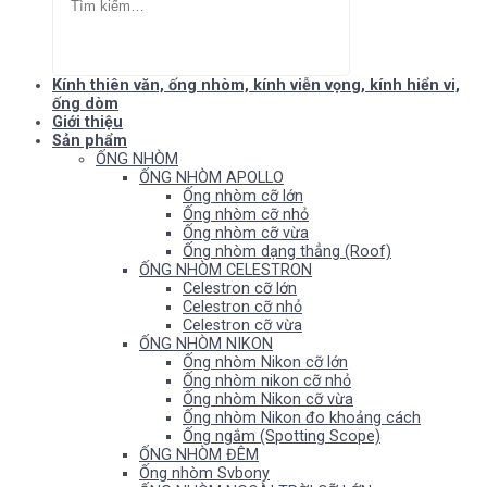
Kính thiên văn, ống nhòm, kính viễn vọng, kính hiển vi,
ống dòm
Giới thiệu
Sản phẩm
ỐNG NHÒM
ỐNG NHÒM APOLLO
Ống nhòm cỡ lớn
Ống nhòm cỡ nhỏ
Ống nhòm cỡ vừa
Ống nhòm dạng thẳng (Roof)
ỐNG NHÒM CELESTRON
Celestron cỡ lớn
Celestron cỡ nhỏ
Celestron cỡ vừa
ỐNG NHÒM NIKON
Ống nhòm Nikon cỡ lớn
Ống nhòm nikon cỡ nhỏ
Ống nhòm Nikon cỡ vừa
Ống nhòm Nikon đo khoảng cách
Ống ngắm (Spotting Scope)
ỐNG NHÒM ĐÊM
Ống nhòm Svbony