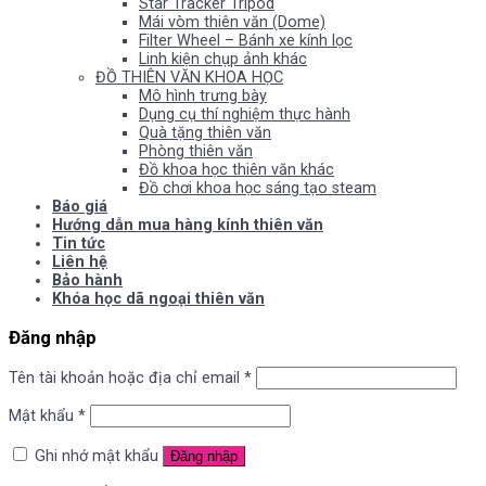
Star Tracker Tripod
Mái vòm thiên văn (Dome)
Filter Wheel – Bánh xe kính lọc
Linh kiện chụp ảnh khác
ĐỒ THIÊN VĂN KHOA HỌC
Mô hình trưng bày
Dụng cụ thí nghiệm thực hành
Quà tặng thiên văn
Phòng thiên văn
Đồ khoa học thiên văn khác
Đồ chơi khoa học sáng tạo steam
Báo giá
Hướng dẫn mua hàng kính thiên văn
Tin tức
Liên hệ
Bảo hành
Khóa học dã ngoại thiên văn
Đăng nhập
Tên tài khoản hoặc địa chỉ email
*
Mật khẩu
*
Ghi nhớ mật khẩu
Đăng nhập