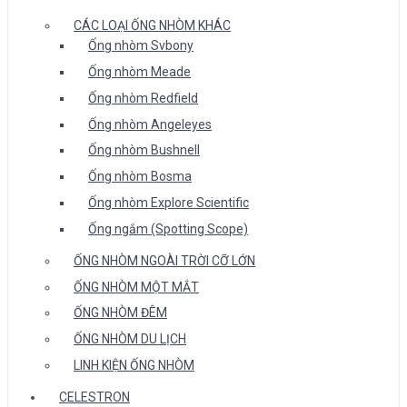
CÁC LOẠI ỐNG NHÒM KHÁC
Ống nhòm Svbony
Ống nhòm Meade
Ống nhòm Redfield
Ống nhòm Angeleyes
Ống nhòm Bushnell
Ống nhòm Bosma
Ống nhòm Explore Scientific
Ống ngắm (Spotting Scope)
ỐNG NHÒM NGOÀI TRỜI CỠ LỚN
ỐNG NHÒM MỘT MẮT
ỐNG NHÒM ĐÊM
ỐNG NHÒM DU LỊCH
LINH KIỆN ỐNG NHÒM
CELESTRON