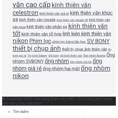
văn cao cấp
kính thiên văn
celestron
kính thiên văn khúc
kính thiên văn giá rẻ
xạ
kính thiên văn meade
kính thiên văn
kính thiên văn meade tốt
kính thiên văn
kính thiên văn phản xạ
nên mua
tốt
linh kiện kính thiên văn
kính thiên văn tổ hợp
nikon
Phim lọc
SV BONY
phim lọc băng tần hẹp
thiết bị chụp ảnh
thiết bị chụp ảnh thiên văn
thị
Ống
kính giá rẻ
Thị kính Svbony
Vật kính
vật kính thiên văn
Ống nhòm Bosma
ống nhòm
ống
nhòm SVBONY
ống nhòm cho trẻ
ống nhòm
nhòm giá rẻ
ống nhòm hai mắt
nikon
© Copyright 2020 Cửa hàng thiên văn HAS - Cửa hàng kính thiên
văn hàng đầu Việt Nam
Tìm kiếm: