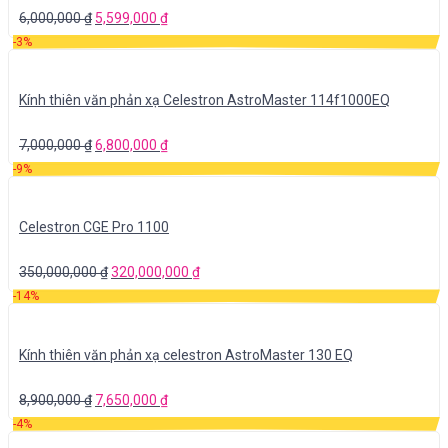
6,000,000
₫
5,599,000
₫
-3%
Kính thiên văn phản xạ Celestron AstroMaster 114f1000EQ
7,000,000
₫
6,800,000
₫
-9%
Celestron CGE Pro 1100
350,000,000
₫
320,000,000
₫
-14%
Kính thiên văn phản xạ celestron AstroMaster 130 EQ
8,900,000
₫
7,650,000
₫
-4%