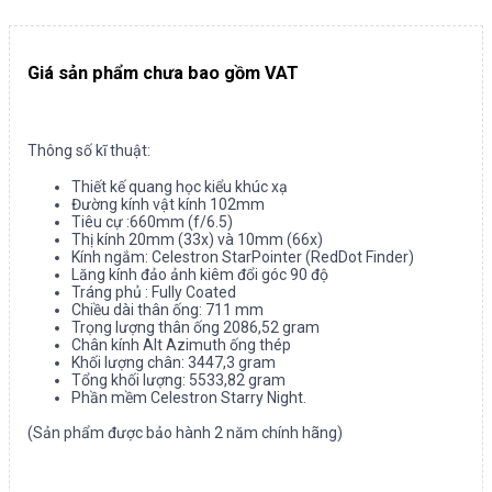
Giá sản phẩm chưa bao gồm VAT
Thông số kĩ thuật:
Thiết kế quang học kiểu khúc xạ
Đường kính vật kính 102mm
Tiêu cự :660mm (f/6.5)
Thị kính 20mm (33x) và 10mm (66x)
Kính ngắm: Celestron StarPointer (RedDot Finder)
Lăng kính đảo ảnh kiêm đổi góc 90 độ
Tráng phủ : Fully Coated
Chiều dài thân ống: 711 mm
Trọng lượng thân ống 2086,52 gram
Chân kính Alt Azimuth ống thép
Khối lượng chân: 3447,3 gram
Tổng khối lượng: 5533,82 gram
Phần mềm Celestron Starry Night.
(Sản phẩm được bảo hành 2 năm chính hãng)