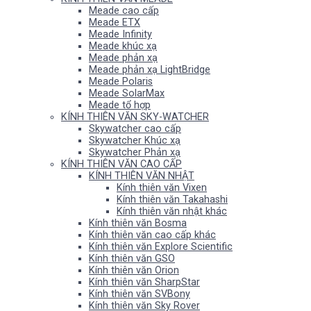
Meade cao cấp
Meade ETX
Meade Infinity
Meade khúc xạ
Meade phản xạ
Meade phản xạ LightBridge
Meade Polaris
Meade SolarMax
Meade tổ hợp
KÍNH THIÊN VĂN SKY-WATCHER
Skywatcher cao cấp
Skywatcher Khúc xạ
Skywatcher Phản xạ
KÍNH THIÊN VĂN CAO CẤP
KÍNH THIÊN VĂN NHẬT
Kính thiên văn Vixen
Kính thiên văn Takahashi
Kính thiên văn nhật khác
Kính thiên văn Bosma
Kính thiên văn cao cấp khác
Kính thiên văn Explore Scientific
Kính thiên văn GSO
Kính thiên văn Orion
Kính thiên văn SharpStar
Kính thiên văn SVBony
Kính thiên văn Sky Rover