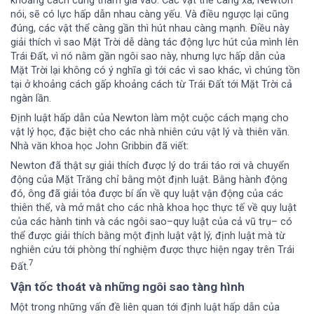
khoảng cách cũng tham gia vào. Các vật thể càng xa, Newton
nói, sẽ có lực hấp dẫn nhau càng yếu. Và điều ngược lại cũng
đúng, các vật thể càng gần thì hút nhau càng mạnh. Điều này
giải thích vì sao Mặt Trời dễ dàng tác động lực hút của mình lên
Trái Đất, vì nó nằm gần ngôi sao này, nhưng lực hấp dẫn của
Mặt Trời lại không có ý nghĩa gì tới các vì sao khác, vì chúng tồn
tại ở khoảng cách gấp khoảng cách từ Trái Đất tới Mặt Trời cả
ngàn lần.
Định luật hấp dẫn của Newton làm một cuộc cách mạng cho
vật lý học, đặc biệt cho các nhà nhiên cứu vật lý và thiên văn.
Nhà văn khoa học John Gribbin đã viết:
Newton đã thật sự giải thích được lý do trái táo rơi và chuyển
động của Mặt Trăng chỉ bằng một định luật. Bằng hành động
đó, ông đã giải tỏa được bí ẩn về quy luật vận động của các
thiên thể, và mở mắt cho các nhà khoa học thực tế về quy luật
của các hành tinh và các ngôi sao–quy luật của cả vũ trụ– có
thể được giải thích bằng một định luật vật lý, định luật mà từ
nghiên cứu tới phòng thí nghiệm được thực hiện ngay trên Trái
7
Đất.
Vận tốc thoát và những ngôi sao tàng hình
Một trong những vấn đề liên quan tới định luật hấp dẫn của