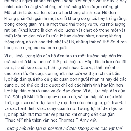
rất nhiều người không chuyên không biết những vật thể kỳ lạ này
chính xác là cái gì và chúng có khả năng làm được những gì.
Một phần là do cái tên của nó hơi không chính xác. Hố đen
không phải đơn giản là một cái lỗ không có gì cả, hay trống rỗng,
trong không gian, mà là một thực thể trong vũ trụ với khối lượng
rất lớn. (Khối lượng là đơn vị đo lượng vật chất có trong một vật
thể.) Một hố đen có cấu trúc lỗ hay đường hầm; nhưng không
trống rỗng, nó có các tính chất vật lý, những thứ có thể đo được
bằng các dụng cụ của con người.
Ví dụ, khối lượng lớn của hố đen tạo ra một trường hấp dẫn lớn
mà các nhà khoa học có thể phát hiện ra. Hấp dẫn là lực của tất
cả vật chất kéo các vật thể lại với nhau. Các vật thể nhỏ như
các phân tử, đá cuội, con người, nhà cửa và thậm chí cả bốn,
lực hấp dẫn quá nhỏ để giác quan con người nhận ra hay để các
dụng cụ có thể đo đạc được; chỉ có các hành tinh hay lớn hơn,
lực hấp dẫn mới rõ ràng và đo đạc được. Ví dụ, lực hấp dẫn của
Trái Đất giữ Mặt Trăng quay quanh nó, và lực hấp dẫn của Mặt
Trời, ngôi sao nằm tại tâm hệ mặt trời của chúng ta, giữ Trái Đất
và các hành tinh khác quay quanh nó. Tương tự, hố đen tạo ra
lực hấp dẫn hút mọi thứ về phía nó khi chúng đến quá gần.
“Thực tế,” nhà thiên văn học Thomas T. Arny viết,
Trường hấp dẫn tạo ra bởi một hố đen không khác các vật thể