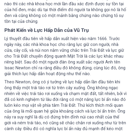
nào thì các nhà khoa học mới lần đầu xác định được sự tồn tại
của hố đen, mặc dù tại thời điểm đó người ta không gọi nó là hố
đen và cũng không có một mảnh bằng chứng nào chứng tỏ sự
tồn tại của chúng.
Phát Kiến về Lực Hấp Dẫn của Vũ Trụ
Lý thuyết đầu tiên về hấp dẫn xuất hiện vào năm 1666. Trước
ngày này, các nhà khoa học cho rằng lực giữ con người, nhà
cửa, cây cối, và núi non nằm vững chắc trên Trái Đất và lực giữ
cho Trái Đất chuyển động quanh Mặt Trời là các lực khác nhau
riêng biệt. Sau đó một người đàn ông xuất sắc người Anh tên
Issac Newton chỉ ra rằng điều đó không đúng; cùng lúc đó, ông
giải thích lực hấp dẫn hoạt động như thế nào.
Theo Newton, ông có ý tưởng về lực hấp dẫn lần đầu tiên khi
ông thấy một trái táo rơi từ trên cây xuống. Ông không ngạc
nhiên về việc trái táo rơi xuống và chạm mặt đất, tất nhiên, bởi vì
đã có kinh nghiệm từ lâu đời rằng có một năng lực bí ẩn nào đó
luôn kéo mọi vật về phía tâm Trái Đất. Thứ kích thích mối quan
của ông là mối quan hệ giữa khoảng cách và lực bí ẩn trên. Ông
nảy ra suy nghĩ là dù có đứng trên đỉnh núi cao nhất của thế
giới và ném trái táo, nó cũng sẽ chắc chắn rơi xuống như từ trên
cành cây. Điều đó có nghĩa lực bí ẩn này đủ mạnh để kéo một