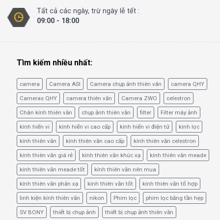
Tất cả các ngày, trừ ngày lễ tết :
09:00 - 18:00
Tìm kiếm nhiều nhất:
camera
Camera ASI
Camera chụp ảnh thiên văn
camera QHY
Cameras QHY
camera thiên văn
Camera ZWO
celestron
Chân kính thiên văn
chụp ảnh thiên văn
filter
Filter máy ảnh
kính hiển vi
kính hiển vi cao cấp
kính hiển vi điện tử
kính lọc
kính thiên văn
kính thiên văn cao cấp
kính thiên văn celestron
kính thiên văn giá rẻ
kính thiên văn khúc xạ
kính thiên văn meade
kính thiên văn meade tốt
kính thiên văn nên mua
kính thiên văn phản xạ
kính thiên văn tốt
kính thiên văn tổ hợp
linh kiện kính thiên văn
nikon
Phim lọc
phim lọc băng tần hẹp
SV BONY
thiết bị chụp ảnh
thiết bị chụp ảnh thiên văn