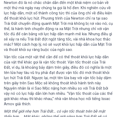
Newton đó là nó chắc chắn dẫn đến một khái niệm cơ bản về
một thứ mà ngày nay chúng ta gọi là hố đen. Khi nghiên cứu về
lực hấp dẫn, một số thành công tức thì của ông chỉ về điều kiện
để thoát khỏi lực hút. Phương trình của Newton chỉ ra tại sao
Trái Đất chuyển động quanh Mặt Trời mà không bị rơi vào nó; cụ
thể, là hành tinh chuyển động ra xa Mặt Trời nhưng chỉ với vận
tốc đủ để cân bằng với lực hấp dẫn mạnh mẽ kia. Nhưng điều gì
sẽ xảy ra nếu Trái Đất đột ngột tăng tốc, vài nhà khoa học thắc
mắc? Một cách hợp lý, nó sẽ vượt khỏi lực hấp dẫn của Mặt Trời
và thoát khỏi sự ràng buộc của ngôi sao.
Vận tốc của một vật thể cần để có thể thoát khỏi lực hấp dẫn
của vật thể khác gọi là vận tốc thoát. Vận tốc thoát của Trái
Đất, ví dụ, là khoảng bảy dặm trên giây, điều đó có nghĩa là một
tên lửa hay tàu vũ trụ phải đạt được vận tốc đó mới thoát khỏi
lực hút Trái Đất. Ngược lại, một tên lửa bay với vận tốc bảy dặm
trên giây trên Sao Mộc sẽ không thoát khỏi hành tinh này.
Nguyên nhân là vì Sao Mộc nặng hơn nhiều so với Trái Đất bởi
vậy nó có lực hấp dẫn lớn hơn nhiều. “Vận tốc thoát của các thế
giới khác nhau thì khác nhau,” nhà văn khoa học nổi tiếng Issac
Amov giải thích.
Một thế giới nhẹ hơn Trái Đất… có vận tốc thoát trên bề mặt
thấp hơn…. Mặt khác, những thế giới nặng hơn Trái Đất sẽ có