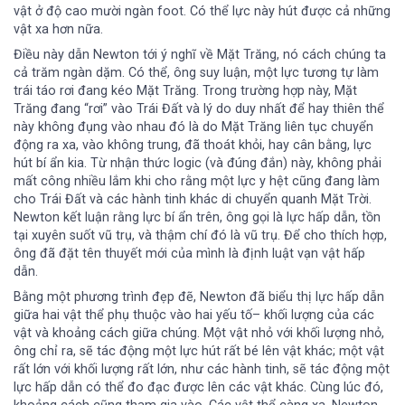
vật ở độ cao mười ngàn foot. Có thể lực này hút được cả những
vật xa hơn nữa.
Điều này dẫn Newton tới ý nghĩ về Mặt Trăng, nó cách chúng ta
cả trăm ngàn dặm. Có thể, ông suy luận, một lực tương tự làm
trái táo rơi đang kéo Mặt Trăng. Trong trường hợp này, Mặt
Trăng đang “rơi” vào Trái Đất và lý do duy nhất để hay thiên thể
này không đụng vào nhau đó là do Mặt Trăng liên tục chuyển
động ra xa, vào không trung, đã thoát khỏi, hay cân bằng, lực
hút bí ẩn kia. Từ nhận thức logic (và đúng đắn) này, không phải
mất công nhiều lắm khi cho rằng một lực y hệt cũng đang làm
cho Trái Đất và các hành tinh khác di chuyển quanh Mặt Trời.
Newton kết luận rằng lực bí ẩn trên, ông gọi là lực hấp dẫn, tồn
tại xuyên suốt vũ trụ, và thậm chí đó là vũ trụ. Để cho thích hợp,
ông đã đặt tên thuyết mới của mình là định luật vạn vật hấp
dẫn.
Bằng một phương trình đẹp đẽ, Newton đã biểu thị lực hấp dẫn
giữa hai vật thể phụ thuộc vào hai yếu tố– khối lượng của các
vật và khoảng cách giữa chúng. Một vật nhỏ với khối lượng nhỏ,
ông chỉ ra, sẽ tác động một lực hút rất bé lên vật khác; một vật
rất lớn với khối lượng rất lớn, như các hành tinh, sẽ tác động một
lực hấp dẫn có thể đo đạc được lên các vật khác. Cùng lúc đó,