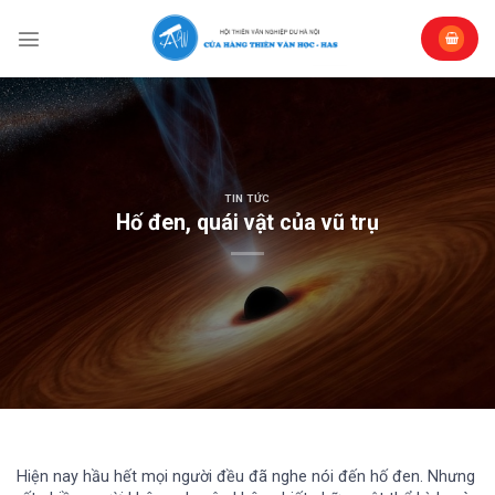
Skip
to
content
TIN TỨC
Hố đen, quái vật của vũ trụ
Hiện nay hầu hết mọi người đều đã nghe nói đến hố đen. Nhưng