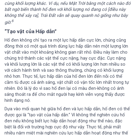
cùng khối lượng khác. Ví dụ, nếu Mặt Trời bằng một cách nào đó
bất ngờ biến thành hố đen với khối lượng nó đang có [điều này
không thể xảy ra], Trái Đất vẫn sẽ quay quanh nó giống như bây
6
giờ.
“Tạo vật của Hấp dẫn”
Hố đen không chỉ tạo ra một lực hấp dẫn cực lớn, chúng cũng
đồng thời có một quá trình dùng lực hấp dẫn nén một lượng lớn
vật chất vào một khoảng không gian rất nhỏ. Điều này làm cho
chúng trở thành các vật thể cực nặng, hay cực đặc. Cực nặng
và khối lượng lớn là các vật thể có khối lượng lớn hơn nhiều so
với cách hành tinh và sao thông thường, chúng có khổi lượng
nhỏ hơn. Thực tế, lực hấp dẫn của hố đen lớn đến nỗi có thể
cầm tù được cả ánh sáng, vật chất có vận tốc lớn nhất trong tự
nhiên. Đó là lý do vì sao hố đen lại có màu đen-không có ánh
sáng thoát ra để cho mắt người hay kính viễn vọng thấy được
hinh dạng nó.
Dựa vào mối quan hệ giữa hố đen và lực hấp dẫn, hố đen có thể
được gọi là “tạo vật của hấp dẫn.” Vì không thể nghiên cứu hố
đen nếu không biết lực hấp dẫn hoạt động như thế nào, đặc
biệt là đối với trường hợp cực độ như vậy. Thực tế, phải mất
nhiều năm miệt mài nghiên cứu lực hấp dẫn hoạt động như thế