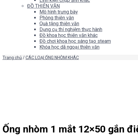
Linh kiện chụp ảnh khác
ĐỒ THIÊN VĂN
Mô hình trưng bày
Phòng thiên văn
Quà tặng thiên văn
Dụng cụ thí nghiệm thực hành
Đồ khoa học thiên văn khác
Đồ chơi khoa học sáng tạo steam
Khóa học dã ngoại thiên văn
Trang chủ
/
CÁC LOẠI ỐNG NHÒM KHÁC
Ống nhòm 1 mắt 12×50 gắn điệ