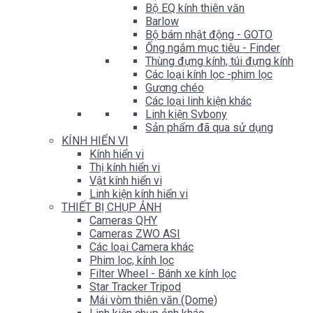
Bộ EQ kính thiên văn
Barlow
Bộ bám nhật động - GOTO
Ống ngắm mục tiêu - Finder
Thùng đựng kính, túi đựng kính
Các loại kính lọc -phim lọc
Gương chéo
Các loại linh kiện khác
Linh kiện Svbony
Sản phẩm đã qua sử dụng
KÍNH HIỂN VI
Kính hiển vi
Thị kính hiển vi
Vật kính hiển vi
Linh kiện kính hiển vi
THIẾT BỊ CHỤP ẢNH
Cameras QHY
Cameras ZWO ASI
Các loại Camera khác
Phim lọc, kính lọc
Filter Wheel - Bánh xe kính lọc
Star Tracker Tripod
Mái vòm thiên văn (Dome)