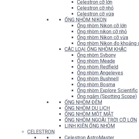
Celestron cỡ lớn
Celestron cỡ nhỏ
Celestron cỡ vừa
ỐNG NHÒM NIKON
Ống nhòm Nikon cỡ lớn
Ống nhòm nikon cỡ nhỏ
Ống nhòm Nikon cỡ vừa
Ống nhòm Nikon đo khoảng 
CÁC LOẠI ỐNG NHÒM KHÁC
Ống nhòm Svbony
Ống nhòm Meade
Ống nhòm Redfield
Ống nhòm Angeleyes
Ống nhòm Bushnell
Ống nhòm Bosma
Ống nhòm Explore Scientific
Ống ngắm (Spotting Scope)
ỐNG NHÒM ĐÊM
ỐNG NHÒM DU LỊCH
ỐNG NHÒM MỘT MẮT
ỐNG NHÒM NGOÀI TRỜI CỠ LỚN
LINH KIỆN ỐNG NHÒM
CELESTRON
Celestron AstroMaster