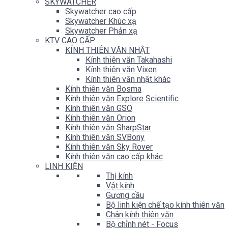
SKYWATCHER
Skywatcher cao cấp
Skywatcher Khúc xạ
Skywatcher Phản xạ
KTV CAO CẤP
KÍNH THIÊN VĂN NHẬT
Kính thiên văn Takahashi
Kính thiên văn Vixen
Kính thiên văn nhật khác
Kính thiên văn Bosma
Kính thiên văn Explore Scientific
Kính thiên văn GSO
Kính thiên văn Orion
Kính thiên văn SharpStar
Kính thiên văn SVBony
Kính thiên văn Sky Rover
Kính thiên văn cao cấp khác
LINH KIỆN
Thị kính
Vật kính
Gương cầu
Bộ linh kiện chế tạo kính thiên văn
Chân kính thiên văn
Bộ chỉnh nét - Focus