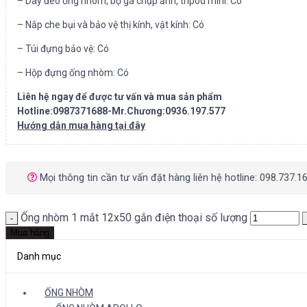
– Dây đeo ống nhòm, bộ gá chụp ảnh, tripod mini: Có
– Nắp che bụi và bảo vệ thị kính, vật kính: Có
– Túi đựng bảo vệ: Có
– Hộp đựng ống nhòm: Có
Liên hệ ngay để được tư vấn và mua sản phẩm
Hotline:0987371688-Mr.Chương:0936.197.577
Hướng dẫn mua hàng tại đây
Mọi thông tin cần tư vấn đặt hàng liên hệ hotline: 098.737.1
Ống nhòm 1 mắt 12x50 gắn điện thoại số lượng
Mua hàng
Danh mục
ỐNG NHÒM