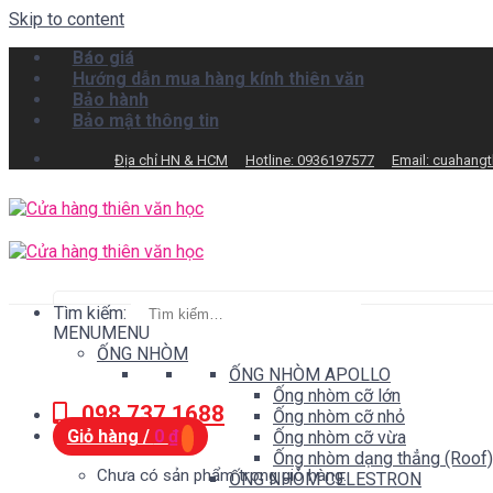
Skip to content
Báo giá
Hướng dẫn mua hàng kính thiên văn
Bảo hành
Bảo mật thông tin
Địa chỉ HN & HCM
Hotline: 0936197577
Email: cuahang
Tìm kiếm:
MENU
MENU
ỐNG NHÒM
ỐNG NHÒM APOLLO
Ống nhòm cỡ lớn
098.737.1688
Ống nhòm cỡ nhỏ
Giỏ hàng /
0
₫
Ống nhòm cỡ vừa
Ống nhòm dạng thẳng (Roof)
Chưa có sản phẩm trong giỏ hàng.
ỐNG NHÒM CELESTRON