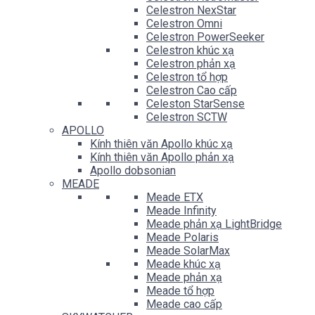
Celestron NexStar
Celestron Omni
Celestron PowerSeeker
Celestron khúc xạ
Celestron phản xạ
Celestron tổ hợp
Celestron Cao cấp
Celeston StarSense
Celestron SCTW
APOLLO
Kính thiên văn Apollo khúc xạ
Kính thiên văn Apollo phản xạ
Apollo dobsonian
MEADE
Meade ETX
Meade Infinity
Meade phản xạ LightBridge
Meade Polaris
Meade SolarMax
Meade khúc xạ
Meade phản xạ
Meade tổ hợp
Meade cao cấp