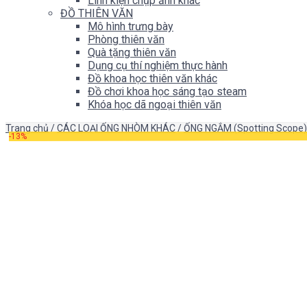
Linh kiện chụp ảnh khác
ĐỒ THIÊN VĂN
Mô hình trưng bày
Phòng thiên văn
Quà tặng thiên văn
Dụng cụ thí nghiệm thực hành
Đồ khoa học thiên văn khác
Đồ chơi khoa học sáng tạo steam
Khóa học dã ngoại thiên văn
Trang chủ
/
CÁC LOẠI ỐNG NHÒM KHÁC
/
ỐNG NGẮM (Spotting Scope)
-13%