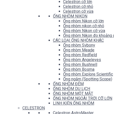
Celestron cỡ lớn
Celestron cỡ nhỏ
Celestron cỡ vừa
ỐNG NHÒM NIKON
Ống nhòm Nikon cỡ lớn
Ống nhòm nikon cỡ nhỏ
Ống nhòm Nikon cỡ vừa
Ống nhòm Nikon đo khoảng 
CÁC LOẠI ỐNG NHÒM KHÁC
Ống nhòm Svbony
Ống nhòm Meade
Ống nhòm Redfield
Ống nhòm Angeleyes
Ống nhòm Bushnell
Ống nhòm Bosma
Ống nhòm Explore Scientific
Ống ngắm (Spotting Scope)
ỐNG NHÒM ĐÊM
ỐNG NHÒM DU LỊCH
ỐNG NHÒM MỘT MẮT
ỐNG NHÒM NGOÀI TRỜI CỠ LỚN
LINH KIỆN ỐNG NHÒM
CELESTRON
Celestron AstroMaster