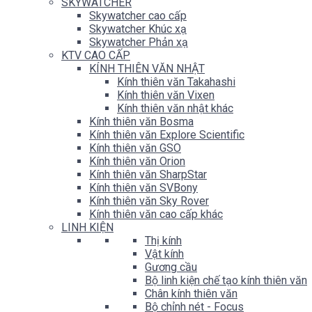
SKYWATCHER
Skywatcher cao cấp
Skywatcher Khúc xạ
Skywatcher Phản xạ
KTV CAO CẤP
KÍNH THIÊN VĂN NHẬT
Kính thiên văn Takahashi
Kính thiên văn Vixen
Kính thiên văn nhật khác
Kính thiên văn Bosma
Kính thiên văn Explore Scientific
Kính thiên văn GSO
Kính thiên văn Orion
Kính thiên văn SharpStar
Kính thiên văn SVBony
Kính thiên văn Sky Rover
Kính thiên văn cao cấp khác
LINH KIỆN
Thị kính
Vật kính
Gương cầu
Bộ linh kiện chế tạo kính thiên văn
Chân kính thiên văn
Bộ chỉnh nét - Focus