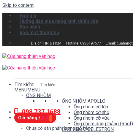
Skip to content
Báo giá
Hướng dẫn mua hàng kính thiên văn
Bảo hành
Bảo mật thông tin
Địa chỉ HN & HCM
Hotline: 0936197577
Email: cuahang
Tìm kiếm:
MENU
MENU
ỐNG NHÒM
ỐNG NHÒM APOLLO
Ống nhòm cỡ lớn
098.737.1688
Ống nhòm cỡ nhỏ
Giỏ hàng /
0
₫
Ống nhòm cỡ vừa
Ống nhòm dạng thẳng (Roof)
Chưa có sản phẩm trong giỏ hàng.
ỐNG NHÒM CELESTRON