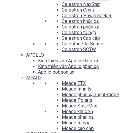
Celestron NexStar
Celestron Omni
Celestron PowerSeeker
Celestron khúc xạ
Celestron phản xạ
Celestron tổ hợp
Celestron Cao cấp
Celeston StarSense
Celestron SCTW
APOLLO
Kính thiên văn Apollo khúc xạ
Kính thiên văn Apollo phản xạ
Apollo dobsonian
MEADE
Meade ETX
Meade Infinity
Meade phản xạ LightBridge
Meade Polaris
Meade SolarMax
Meade khúc xạ
Meade phản xạ
Meade tổ hợp
Meade cao cấp