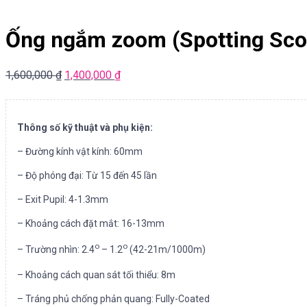
Ống ngắm zoom (Spotting Sco
1,600,000
₫
1,400,000
₫
Thông số kỹ thuật và phụ kiện:
– Đường kính vật kính: 60mm
– Độ phóng đại: Từ 15 đến 45 lần
– Exit Pupil: 4-1.3mm
– Khoảng cách đặt mắt: 16-13mm
o
o
– Trường nhìn: 2.4
– 1.2
(42-21m/1000m)
– Khoảng cách quan sát tối thiểu: 8m
– Tráng phủ chống phản quang: Fully-Coated