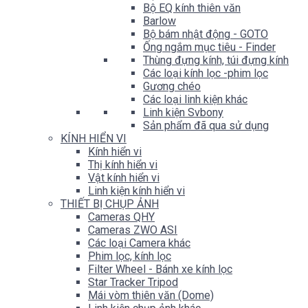
Bộ EQ kính thiên văn
Barlow
Bộ bám nhật động - GOTO
Ống ngắm mục tiêu - Finder
Thùng đựng kính, túi đựng kính
Các loại kính lọc -phim lọc
Gương chéo
Các loại linh kiện khác
Linh kiện Svbony
Sản phẩm đã qua sử dụng
KÍNH HIỂN VI
Kính hiển vi
Thị kính hiển vi
Vật kính hiển vi
Linh kiện kính hiển vi
THIẾT BỊ CHỤP ẢNH
Cameras QHY
Cameras ZWO ASI
Các loại Camera khác
Phim lọc, kính lọc
Filter Wheel - Bánh xe kính lọc
Star Tracker Tripod
Mái vòm thiên văn (Dome)