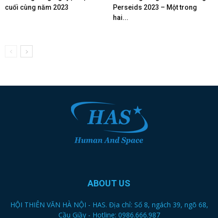
cuối cùng năm 2023
Perseids 2023 – Một trong
hai...
ABOUT US
HỘI THIÊN VĂN HÀ NỘI - HAS. Địa chỉ: Số 8, ngách 39, ngõ 68,
Cầu Giầy - Hotline: 0986.666.987