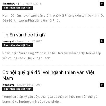
ThanhDung
-
January 9, 2018
0
Tin thiên văn Việt Nam
Hơn 100 năm nay, người dân thành phố Hải Phòng luôn tự hào khi nhắc
đến Đài khí tượng Phù Liễn trên núi Phù...
Thiên văn học là gì?
hoangvt
-
November 27, 2017
0
Tin thiên văn Việt Nam
Nhân loại từ lâu đã ngước nhìn lên bầu trời, tìm kiếm để đặt tên và sắp
xếp chúng vào vũ trụ xung quanh...
Cơ hội quý giá đối với ngành thiên văn Việt
Nam
hoangvt
-
November 27, 2017
0
Tin thiên văn Việt Nam
Trong hai thập kỷ gần đây, chúng ta đã thấy ở nhiều nơi trên thế giới
bùng nổ xu hướng chính sách cho phép...