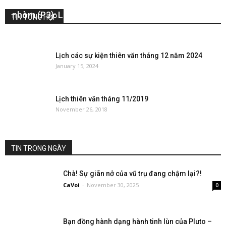
Hướng dẫn chọn ống nhòm và kính thiên văn, ống
nhòm (P3): Lựa chọn kính thiên văn
TIN TỔNG HỢP
hoangvt
-
November 27, 2017
0
Lịch các sự kiện thiên văn tháng 12 năm 2024
January 15, 2024
Lịch thiên văn tháng 11/2019
November 26, 2018
TIN TRONG NGÀY
Chà! Sự giãn nở của vũ trụ đang chậm lại?!
CaVoi
-
November 30, 2025
0
Bạn đồng hành dạng hành tinh lùn của Pluto –