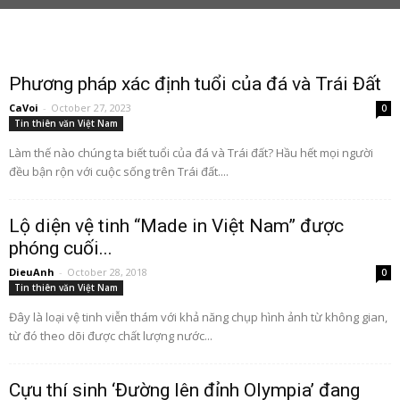
Phương pháp xác định tuổi của đá và Trái Đất
CaVoi
-
October 27, 2023
0
Tin thiên văn Việt Nam
Làm thế nào chúng ta biết tuổi của đá và Trái đất? Hầu hết mọi người
đều bận rộn với cuộc sống trên Trái đất....
Lộ diện vệ tinh “Made in Việt Nam” được
phóng cuối...
DieuAnh
-
October 28, 2018
0
Tin thiên văn Việt Nam
Đây là loại vệ tinh viễn thám với khả năng chụp hình ảnh từ không gian,
từ đó theo dõi được chất lượng nước...
Cựu thí sinh ‘Đường lên đỉnh Olympia’ đang