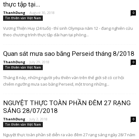
thực tập tại...
ThanhDung
-
August 30, 2018
0
Tin thiên văn Việt Nam
Vương Thiện Huy (24 tuổi) - thí sinh Olympia năm 12 - đang nghiên cứu
theo chương trình thực tập dài hạn tại phòng...
Quan sát mưa sao băng Perseid tháng 8/2018
ThanhDung
-
July 29, 2018
0
Tin thiên văn Việt Nam
Tháng 8 này, những người yêu thiên văn trên thế giới sẽ có cơ hội
chiêm ngưỡng mưa sao băng Perseid, một trong những...
NGUYỆT THỰC TOÀN PHẦN ĐÊM 27 RẠNG
SÁNG 28/07/2018
ThanhDung
-
July 2, 2018
0
Tin thiên văn Việt Nam
Nguyệt thực toàn phần sẽ diễn ra vào đêm 27 rạng sáng ngày 28/7 năm