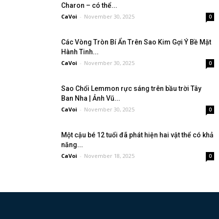
Charon – có thể...
CaVoi
-
November 30, 2025
0
Các Vòng Tròn Bí Ẩn Trên Sao Kim Gợi Ý Bề Mặt
Hành Tinh...
CaVoi
-
November 30, 2025
0
Sao Chổi Lemmon rực sáng trên bầu trời Tây
Ban Nha | Ảnh Vũ...
CaVoi
-
November 30, 2025
0
Một cậu bé 12 tuổi đã phát hiện hai vật thể có khả
năng...
CaVoi
-
November 18, 2025
0