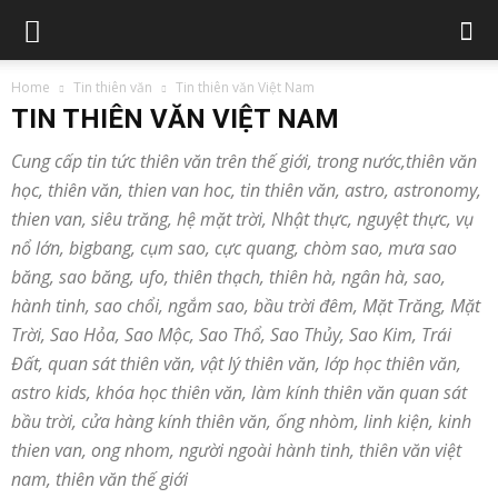
Home
Tin thiên văn
Tin thiên văn Việt Nam
TIN THIÊN VĂN VIỆT NAM
Cung cấp tin tức thiên văn trên thế giới, trong nước,thiên văn
học, thiên văn, thien van hoc, tin thiên văn, astro, astronomy,
thien van, siêu trăng, hệ mặt trời, Nhật thực, nguyệt thực, vụ
nổ lớn, bigbang, cụm sao, cực quang, chòm sao, mưa sao
băng, sao băng, ufo, thiên thạch, thiên hà, ngân hà, sao,
hành tinh, sao chổi, ngắm sao, bầu trời đêm, Mặt Trăng, Mặt
Trời, Sao Hỏa, Sao Mộc, Sao Thổ, Sao Thủy, Sao Kim, Trái
Đất, quan sát thiên văn, vật lý thiên văn, lớp học thiên văn,
astro kids, khóa học thiên văn, làm kính thiên văn quan sát
bầu trời, cửa hàng kính thiên văn, ống nhòm, linh kiện, kinh
thien van, ong nhom, người ngoài hành tinh, thiên văn việt
nam, thiên văn thế giới