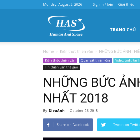
Monday, August 3, 2026
Sign in / Join
Giới thiệu
Hội
TRANG CHỦ
Home
Kiến thức thiên văn
NHỮNG BỨC ẢNH THIÊ
thiên
Kiến thức thiên văn
Quan sát thiên văn
Video, ảnh, tài l
Tin thiên văn thế giới
NHỮNG BỨC ẢNH
văn
NHẤT 2018
By
DieuAnh
-
October 26, 2018
Hà
Share on Facebook
Tweet on Twitt