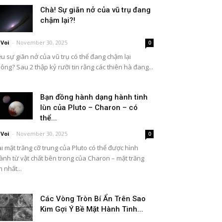
Chà! Sự giãn nở của vũ trụ đang
chậm lại?!
Voi
-
November 30, 2025
0
ệu sự giãn nở của vũ trụ có thể đang chậm lại
ông? Sau 2 thập kỷ rưỡi tin rằng các thiên hà đang...
Bạn đồng hành dạng hành tinh
lùn của Pluto – Charon – có
thể...
Voi
-
November 30, 2025
0
i mặt trăng cỡ trung của Pluto có thể được hình
ành từ vật chất bên trong của Charon – mặt trăng
n nhất...
Các Vòng Tròn Bí Ẩn Trên Sao
Kim Gợi Ý Bề Mặt Hành Tinh...