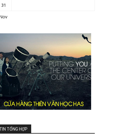
31
 Nov
TIN TỔNG HỢP