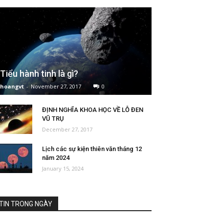
Tiểu hành tinh là gì?
hoangvt
-
November 27, 2017
0
ĐỊNH NGHĨA KHOA HỌC VỀ LỖ ĐEN
VŨ TRỤ
December 27, 2017
Lịch các sự kiện thiên văn tháng 12
năm 2024
January 15, 2024
TIN TRONG NGÀY