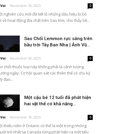
Voi
-
November 30, 2025
0
t nghiên cứu mới đã tiết lộ những dấu hiệu bị bỏ
t về hoạt động địa chất trên Sao Kim, cho thấy bề...
Sao Chổi Lemmon rực sáng trên
bầu trời Tây Ban Nha | Ảnh Vũ...
Voi
-
November 30, 2025
0
o chổi thuộc loại này không phải là cảnh tượng
ường ngày. Cơ hội quan sát các thiên thể có chu kỳ
ỹ đạo...
Một cậu bé 12 tuổi đã phát hiện
hai vật thể có khả năng...
Voi
-
November 18, 2025
0
t thiếu niên ở Ontario có thể là một trong những
ười trẻ nhất tại Canada từng phát hiện ra một tiểu