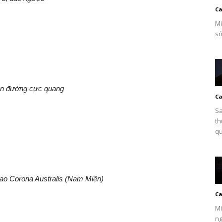
Ca
Mộ
só
con đường cực quang
Ca
Sa
th
qu
ao Corona Australis (Nam Miện)
Ca
Mộ
ng