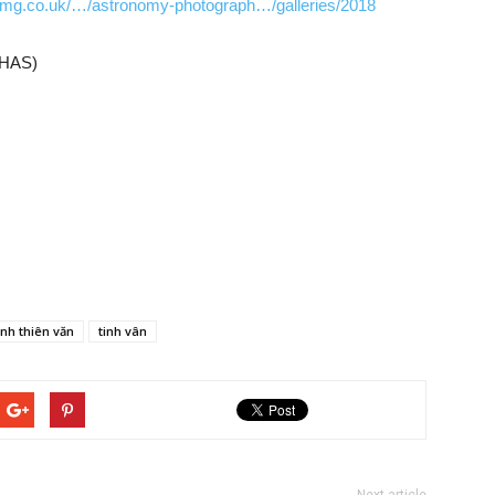
rmg.co.uk/…/astronomy-photograph…/galleries/2018
(HAS)
ảnh thiên văn
tinh vân