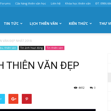
Forums
Cửa hàng thiên văn học
Liên hệ
Khóa học thiên văn
ĐT: 0986.66
TIN TỨC
LỊCH THIÊN VĂN
KIẾN THỨC
THƯ V
N VĂN ĐẸP NHẤT 2018
iệu, thiên văn
Tin ảnh hoạt động
Tin thiên văn
 THIÊN VĂN ĐẸP
4412
0
er