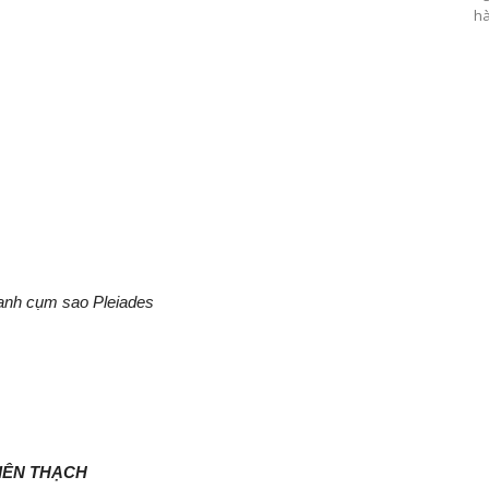
hà
cạnh cụm sao Pleiades
HIÊN THẠCH