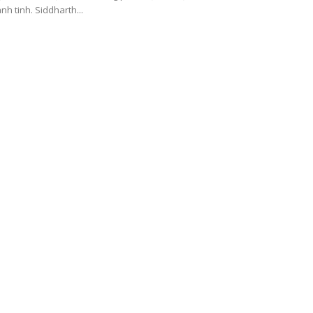
nh tinh. Siddharth...