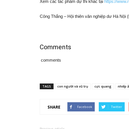
Xem các tác phẩm
dự
thi khác tại
https://www.
Công Thắng – Hội thiên văn nghiệp dư Hà Nội 
Comments
comments
TAGS
con người và vũ trụ
cực quang
nhiếp 
SHARE
Facebook
Twitter