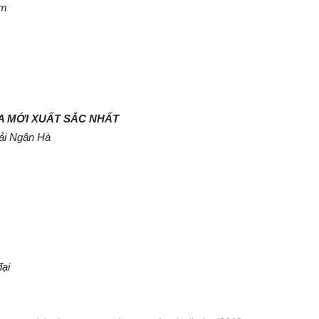
im
A MỚI XUẤT SẮC NHẤT
Dải Ngân Hà
đại