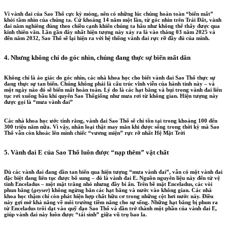
Vì vành đai của Sao Thổ cực kỳ mỏng, nên có những lúc chúng hoàn toàn “biến mất”
khỏi tầm nhìn của chúng ta. Cứ khoảng 14 năm một lần, từ góc nhìn trên Trái Đất, vành
đai nằm nghiêng đúng theo chiều cạnh khiến chúng ta hầu như không thể thấy được qua
kính thiên văn. Lần gần đây nhất hiện tượng này xảy ra là vào tháng 03 năm 2025 và
đến năm 2032, Sao Thổ sẽ lại hiện ra với hệ thống vành đai rực rỡ đầy đủ của mình.
4. Nhưng không chỉ do góc nhìn, chúng đang thực sự biến mất dân
Không chỉ là ảo giác do góc nhìn, các nhà khoa học cho biết vành đai Sao Thổ thực sự
đang thực sự tan biến. Chúng không phải là cấu trúc vĩnh viễn của hành tinh này – và
một ngày nào đó sẽ biến mất hoàn toàn. Lý do là các hạt băng và bụi trong vành đai liên
tục rơi xuống bầu khí quyển Sao Thổgiống như mưa rơi từ không gian. Hiện tượng này
được gọi là “mưa vành đai”
Các nhà khoa học ước tính rằng, vành đai Sao Thổ sẽ chỉ tồn tại trong khoảng 100 đến
300 triệu năm nữa. Vì vậy, nhân loại thật may mắn khi được sống trong thời kỳ mà Sao
Thổ vẫn còn khoác lên mình chiếc “vương miện” rực rỡ nhất Hệ Mặt Trời
5. Vành đai E của Sao Thổ luôn được “nạp thêm” vật chất
Dù các vành đai đang dần tan biến qua hiện tượng “mưa vành đai”, vẫn có một vành đai
đặc biệt đang liên tục được bổ sung – đó là vành đai E. Nguồn nguyên liệu này đến từ vệ
tinh Enceladus – một mặt trăng nhỏ nhưng đầy bí ẩn. Trên bề mặt Enceladus, các vòi
phun băng (
geyser
) không ngừng bắn các hạt băng và nước vào không gian. Các nhà
khoa học thậm chí còn phát hiện hợp chất hữu cơ trong những cột hơi nước này. Điều
này gợi mở khả năng về môi trường tiềm năng cho sự sống. Những hạt băng bị phun ra
từ Enceladus trôi dạt vào quỹ đạo Sao Thổ và dần trở thành một phần của vành đai E,
giúp vành đai này luôn được “tái sinh” giữa vũ trụ bao la.