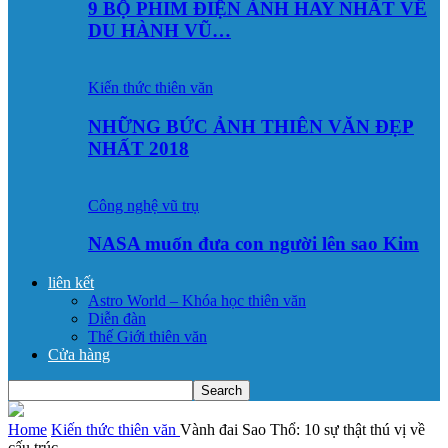
9 BỘ PHIM ĐIỆN ẢNH HAY NHẤT VỀ
DU HÀNH VŨ…
Kiến thức thiên văn
NHỮNG BỨC ẢNH THIÊN VĂN ĐẸP
NHẤT 2018
Công nghệ vũ trụ
NASA muốn đưa con người lên sao Kim
liên kết
Astro World – Khóa học thiên văn
Diễn đàn
Thế Giới thiên văn
Cửa hàng
Home
Kiến thức thiên văn
Vành đai Sao Thổ: 10 sự thật thú vị về
cấu trúc...