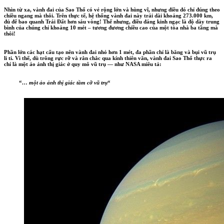
Nhìn từ xa, vành đai của Sao Thổ có vẻ rộng lớn và hùng vĩ, nhưng điều đó chỉ đúng theo
chiều ngang mà thôi. Trên thực tế, hệ thống vành đai này trải dài khoảng 273.000 km,
đủ để bao quanh Trái Đất hơn sáu vòng! Thế nhưng, điều đáng kinh ngạc là độ dày trung
bình của chúng chỉ khoảng 10 mét – tương đương chiều cao của một tòa nhà ba tầng mà
thôi!
Phần lớn các hạt cấu tạo nên vành đai nhỏ hơn 1 mét, đa phần chỉ là băng và bụi vũ trụ
li ti. Vì thế, dù trông rực rỡ và rắn chắc qua kính thiên văn, vành đai Sao Thổ thực ra
chỉ là một ảo ảnh thị giác ở quy mô vũ trụ — như NASA miêu tả:
“
… một ảo ảnh thị giác tầm cỡ vũ trụ
“