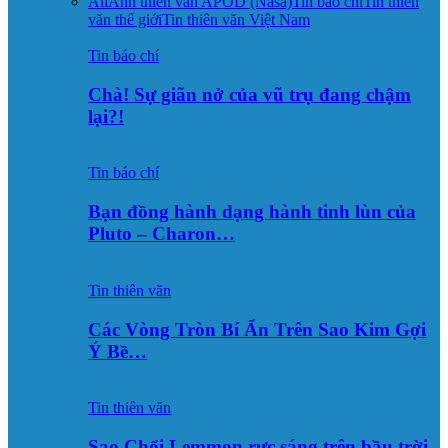
All
Ảnh thiên văn APOD (Nasa)
Tin báo chí
Tin thiên
văn thế giới
Tin thiên văn Việt Nam
Tin báo chí
Chà! Sự giãn nở của vũ trụ đang chậm
lại?!
Tin báo chí
Bạn đồng hành dạng hành tinh lùn của
Pluto – Charon…
Tin thiên văn
Các Vòng Tròn Bí Ẩn Trên Sao Kim Gợi
Ý Bề…
Tin thiên văn
Sao Chổi Lemmon rực sáng trên bầu trời