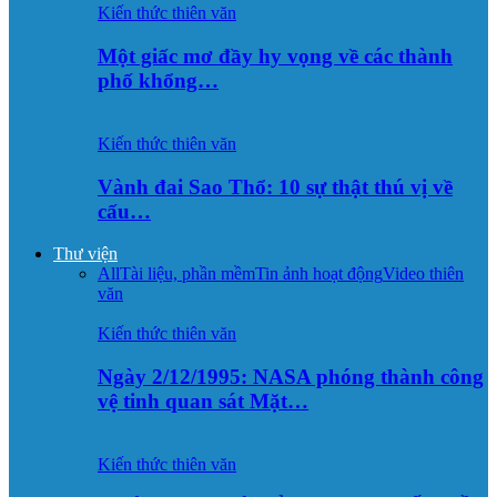
Kiến thức thiên văn
Một giấc mơ đầy hy vọng về các thành
phố khổng…
Kiến thức thiên văn
Vành đai Sao Thổ: 10 sự thật thú vị về
cấu…
Thư viện
All
Tài liệu, phần mềm
Tin ảnh hoạt động
Video thiên
văn
Kiến thức thiên văn
Ngày 2/12/1995: NASA phóng thành công
vệ tinh quan sát Mặt…
Kiến thức thiên văn