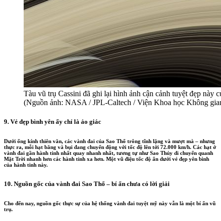
Tàu vũ trụ Cassini đã ghi lại hình ảnh cận cảnh tuyệt đẹp nà
(Nguồn ảnh: NASA / JPL-Caltech / Viện Khoa học Không gia
9. Vẻ đẹp bình yên ấy chỉ là ảo giác
Dưới ống kính thiên văn, các vành đai của Sao Thổ trông tĩnh lặng và mượt mà – nhưng
thực ra, mỗi hạt băng và bụi đang chuyển động với tốc độ lên tới 72.000 km/h. Các hạt ở
vành đai gần hành tinh nhất quay nhanh nhất, tương tự như Sao Thủy di chuyển quanh
Mặt Trời nhanh hơn các hành tinh xa hơn. Một vũ điệu tốc độ ẩn dưới vẻ đẹp yên bình
của hành tinh này.
10. Nguồn gốc của vành đai Sao Thổ – bí ẩn chưa có lời giải
Cho đến nay, nguồn gốc thực sự của hệ thống vành đai tuyệt mỹ này vẫn là một bí ẩn vũ
trụ.