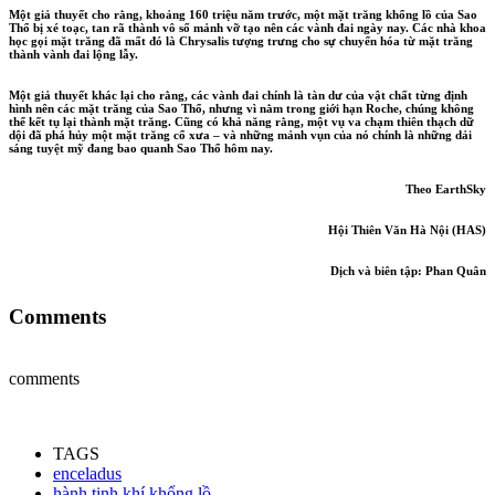
Một giả thuyết cho rằng, khoảng 160 triệu năm trước, một mặt trăng khổng lồ của Sao
Thổ bị xé toạc, tan rã thành vô số mảnh vỡ tạo nên các vành đai ngày nay. Các nhà khoa
học gọi mặt trăng đã mất đó là Chrysalis tượng trưng cho sự chuyển hóa từ mặt trăng
thành vành đai lộng lẫy.
Một giả thuyết khác lại cho rằng, các vành đai chính là tàn dư của vật chất từng định
hình nên các mặt trăng của Sao Thổ, nhưng vì nằm trong giới hạn Roche, chúng không
thể kết tụ lại thành mặt trăng. Cũng có khả năng rằng, một vụ va chạm thiên thạch dữ
dội đã phá hủy một mặt trăng cổ xưa – và những mảnh vụn của nó chính là những dải
sáng tuyệt mỹ đang bao quanh Sao Thổ hôm nay.
Theo EarthSky
Hội Thiên Văn Hà Nội (HAS)
Dịch và biên tập
: Phan Quân
Comments
comments
TAGS
enceladus
hành tinh khí khổng lồ