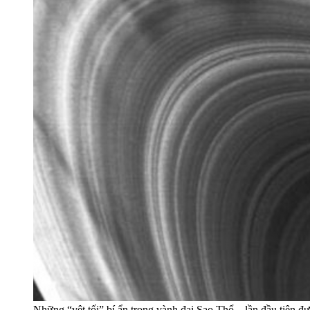
Những “vệt tối” bí ẩn trong vành đai Sao Thổ – lần đầu tiên 