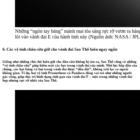
Những “ngón tay băng” mảnh mai tỏa sáng rực rỡ vươn ra hàng
lỏi vào vành đai E của hành tinh này (Nguồn ảnh: NASA / JP
6. Các vệ tinh chăn cừu giữ cho vành đai Sao Thổ luôn ngay ngắn
Giống như những chú chó luôn giữ cho đàn cừu không bị tản ra, Sao Thổ cũng có những
“vệ tinh chăn cừu” giúp kiểm soát các hạt trong vành đai của mình. Nhờ lực hấp dẫn của
chúng, các hạt băng và bụi trong vành đai được “dẫn dắt”, không trôi lạc ra ngoài
không gian. Ví dụ, hai vệ tinh Prometheus và Pandora đóng vai trò như những người
gác cổng, giúp duy trì hình dạng tinh gọn của vành đai F – một trong những vành đai
hẹp nhưng rực rỡ nhất của Sao Thổ.