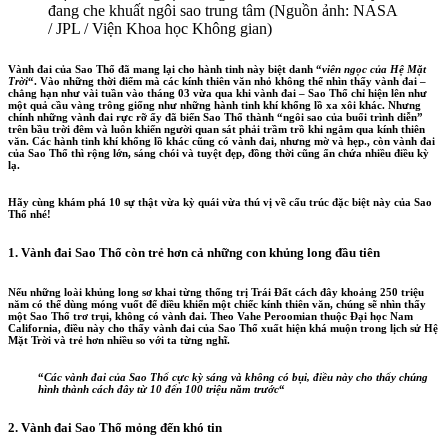
đang che khuất ngôi sao trung tâm (Nguồn ảnh: NASA
/ JPL / Viện Khoa học Không gian)
Vành đai của Sao Thổ đã mang lại cho hành tinh này biệt danh “
viên ngọc của Hệ Mặt
Trời
“. Vào những thời điểm mà các kính thiên văn nhỏ không thể nhìn thấy vành đai –
chẳng hạn như vài tuần vào tháng 03 vừa qua khi vành đai – Sao Thổ chỉ hiện lên như
một quả cầu vàng trông giống như những hành tinh khí khổng lồ xa xôi khác. Nhưng
chính những vành đai rực rỡ ấy đã biến Sao Thổ thành “ngôi sao của buổi trình diễn”
trên bầu trời đêm và luôn khiến người quan sát phải trầm trồ khi ngắm qua kính thiên
văn. Các hành tinh khí khổng lồ khác cũng có vành đai, nhưng mờ và hẹp., còn vành đai
của Sao Thổ thì rộng lớn, sáng chói và tuyệt đẹp, đồng thời cũng ẩn chứa nhiều điều kỳ
lạ.
Hãy cùng khám phá 10 sự thật vừa kỳ quái vừa thú vị về cấu trúc đặc biệt này của Sao
Thổ nhé!
1. Vành đai Sao Thổ còn trẻ hơn cả những con khủng long đầu tiên
Nếu những loài khủng long sơ khai từng thống trị Trái Đất cách đây khoảng 250 triệu
năm có thể dùng móng vuốt để điều khiển một chiếc kính thiên văn, chúng sẽ nhìn thấy
một Sao Thổ trơ trụi, không có vành đai. Theo Vahe Peroomian thuộc Đại học Nam
California, điều này cho thấy vành đai của Sao Thổ xuất hiện khá muộn trong lịch sử Hệ
Mặt Trời và trẻ hơn nhiều so với ta từng nghĩ.
“
Các vành đai của Sao Thổ cực kỳ sáng và không có bụi, điều này cho thấy chúng
hình thành cách đây từ 10 đến 100 triệu năm trước
“
2. Vành đai Sao Thổ mỏng đến khó tin