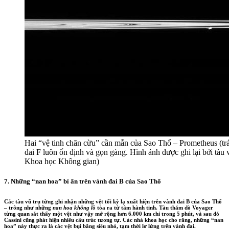
Hai “vệ tinh chăn cừu” cần mẫn của Sao Thổ – Prometheus (trá
đai F luôn ổn định và gọn gàng. Hình ảnh được ghi lại bởi tà
Khoa học Không gian)
7. Những “nan hoa” bí ẩn trên vành đai B của Sao Thổ
Các tàu vũ trụ từng ghi nhận những vệt tối kỳ lạ xuất hiện trên vành đai B của Sao Thổ
– trông như những
nan hoa khổng lồ
tỏa ra từ tâm hành tinh. Tàu thăm dò Voyager
từng quan sát thấy một vệt như vậy mở rộng hơn 6.000 km chỉ trong 5 phút, và sau đó
Cassini cũng phát hiện nhiều cấu trúc tương tự. Các nhà khoa học cho rằng, những “nan
hoa” này thực ra là các vệt bụi băng siêu nhỏ, tạm thời lơ lửng trên vành đai.