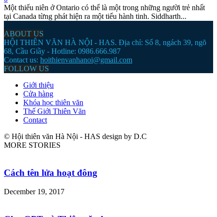
Một thiếu niên ở Ontario có thể là một trong những người trẻ nhất
tại Canada từng phát hiện ra một tiểu hành tinh. Siddharth...
ABOUT US
HỘI THIÊN VĂN HÀ NỘI - HAS. Địa chỉ: Số 8, ngách 39, ngõ
68, Cầu Giầy - Hotline: 0986.666.987
Contact us:
hoithienvanhanoi@gmail.com
FOLLOW US
Giới thiệu
Cửa hàng
Khóa học thiên văn
Thế Giới Thiên Văn
Contact
© Hội thiên văn Hà Nội - HAS design by D.C
MORE STORIES
Cách tên lửa hoạt đông
December 19, 2017