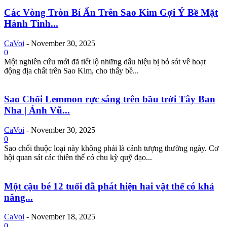
Các Vòng Tròn Bí Ẩn Trên Sao Kim Gợi Ý Bề Mặt
Hành Tinh...
CaVoi
-
November 30, 2025
0
Một nghiên cứu mới đã tiết lộ những dấu hiệu bị bỏ sót về hoạt
động địa chất trên Sao Kim, cho thấy bề...
Sao Chổi Lemmon rực sáng trên bầu trời Tây Ban
Nha | Ảnh Vũ...
CaVoi
-
November 30, 2025
0
Sao chổi thuộc loại này không phải là cảnh tượng thường ngày. Cơ
hội quan sát các thiên thể có chu kỳ quỹ đạo...
Một cậu bé 12 tuổi đã phát hiện hai vật thể có khả
năng...
CaVoi
-
November 18, 2025
0