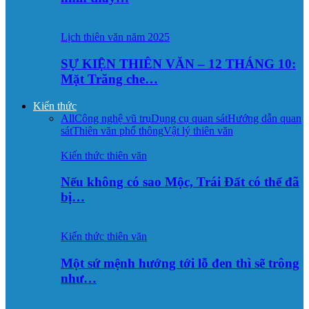
Lịch thiên văn năm 2025
SỰ KIỆN THIÊN VĂN – 12 THÁNG 10:
Mặt Trăng che…
Kiến thức
All
Công nghệ vũ trụ
Dụng cụ quan sát
Hướng dẫn quan
sát
Thiên văn phổ thông
Vật lý thiên văn
Kiến thức thiên văn
Nếu không có sao Mộc, Trái Đất có thể đã
bị…
Kiến thức thiên văn
Một sứ mệnh hướng tới lỗ đen thì sẽ trông
như…