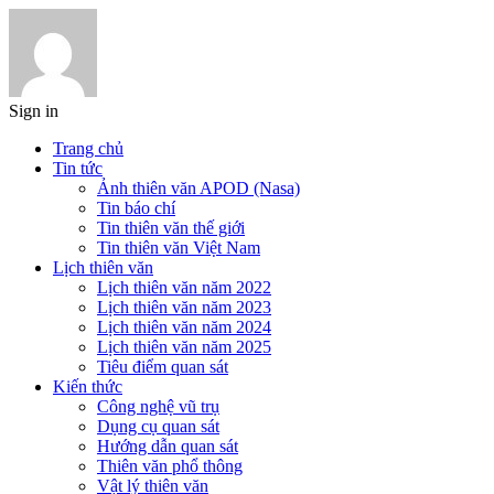
Sign in
Trang chủ
Tin tức
Ảnh thiên văn APOD (Nasa)
Tin báo chí
Tin thiên văn thế giới
Tin thiên văn Việt Nam
Lịch thiên văn
Lịch thiên văn năm 2022
Lịch thiên văn năm 2023
Lịch thiên văn năm 2024
Lịch thiên văn năm 2025
Tiêu điểm quan sát
Kiến thức
Công nghệ vũ trụ
Dụng cụ quan sát
Hướng dẫn quan sát
Thiên văn phổ thông
Vật lý thiên văn