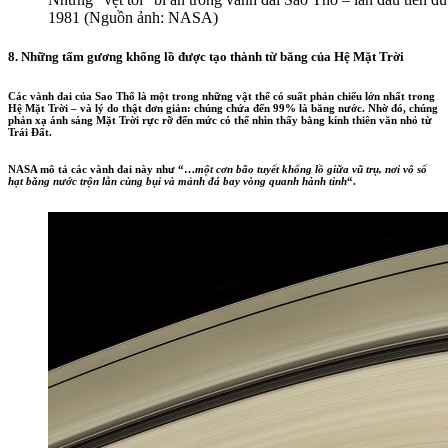
1981 (Nguồn ảnh: NASA)
8. Những tấm gương khổng lồ được tạo thành từ băng của Hệ Mặt Trời
Các vành đai của Sao Thổ là một trong những vật thể có suất phản chiếu lớn nhất trong
Hệ Mặt Trời – và lý do thật đơn giản: chúng chứa đến 99% là băng nước. Nhờ đó, chúng
phản xạ ánh sáng Mặt Trời rực rỡ đến mức có thể nhìn thấy bằng kính thiên văn nhỏ từ
Trái Đất.
NASA mô tả các vành đai này như “…
một cơn bão tuyết khổng lồ giữa vũ trụ, nơi vô số
hạt băng nước trộn lẫn cùng bụi và mảnh đá bay vòng quanh hành tinh
“.