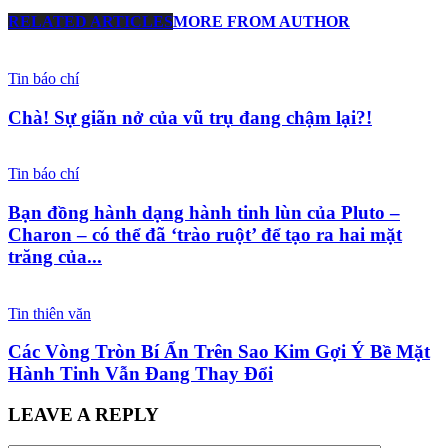
RELATED ARTICLES
MORE FROM AUTHOR
Tin báo chí
Chà! Sự giãn nở của vũ trụ đang chậm lại?!
Tin báo chí
Bạn đồng hành dạng hành tinh lùn của Pluto –
Charon – có thể đã ‘trào ruột’ để tạo ra hai mặt
trăng của...
Tin thiên văn
Các Vòng Tròn Bí Ẩn Trên Sao Kim Gợi Ý Bề Mặt
Hành Tinh Vẫn Đang Thay Đổi
LEAVE A REPLY