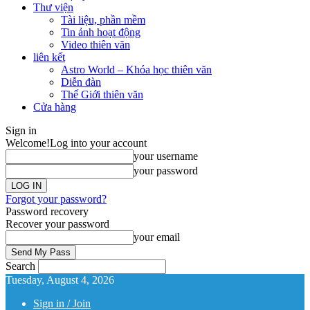
Thư viện
Tài liệu, phần mềm
Tin ảnh hoạt động
Video thiên văn
liên kết
Astro World – Khóa học thiên văn
Diễn đàn
Thế Giới thiên văn
Cửa hàng
Sign in
Welcome!
Log into your account
your username
your password
Forgot your password?
Password recovery
Recover your password
your email
Search
Tuesday, August 4, 2026
Sign in / Join