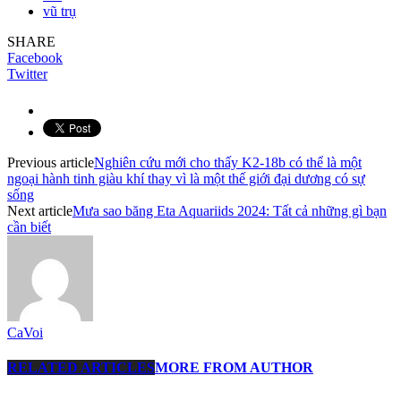
vũ trụ
SHARE
Facebook
Twitter
Previous article
Nghiên cứu mới cho thấy K2-18b có thể là một
ngoại hành tinh giàu khí thay vì là một thế giới đại dương có sự
sống
Next article
Mưa sao băng Eta Aquariids 2024: Tất cả những gì bạn
cần biết
CaVoi
RELATED ARTICLES
MORE FROM AUTHOR