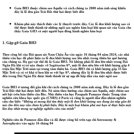
Gaia BH3
thuộc chòm sao Aquila và cách chúng ta 2000 năm ánh sáng khiến
đây là lỗ đen gần Trái Đất thứ hai được biết đến
Khám phá này thách thức các lý thuyết trước đây
. Các lỗ đen khối lượng sao có
thể được hình thành từ những ngôi sao nghèo kim loại khi quan sát của Gaia cho
thấy Gaia GH3 có một người bạn đồng hành nghèo kim loại
1. Gặp gỡ Gaia BH3
Theo công bố của Đài quan sát Nam Châu Âu vào ngày 16 tháng 04 năm 2024, các nhà
thiên văn học đã phát hiện ra lỗ đen khối lượng sao lớn nhất trong thiên hà quê hương
của chúng ta. Họ gọi vật thể đó là Gaia BH3. Nó không phải lỗ đen lớn nhất trong Dải
Ngân Hà khi vị trí này thuộc về Sagittarius A*, một lỗ đen siêu lớn với khối lượng gấp 4
triệu lần Mặt Trời nằm tại trung tâm thiên hà. Gaia BH3 chỉ có khối lượng gấp 33 lần
Mặt Trời và có vẻ khá tí hon khi so với Sgr A*, nhưng đây là lỗ đen lớn nhất được biết
đến trong Dải Ngân Hà được hình thành từ sự sụp đổ hấp dẫn của một ngôi sao
Gaia BH3 ở tương đối gần khi chỉ cách chúng ta 2000 năm ánh sáng. Đây là lỗ đen gần
Trái Đất thứ hai được biết đến. Nó nằm theo hướng của chòm sao Aquila, một chòm sao
nổi bật trên bán thiên cầu Bắc. Nhà thiên văn học Pasquale Panuzzo thuộc Trung tâm
nghiên cứu khoa học quốc gia (CNRS) ở Paris và cũng là người dẫn đầu nhóm nghiên
cứu cho biết: “
Không ai mong đợi tìm thấy một lỗ đen khối lượng sao đang ẩn nấp gần đó
mà cho đến nay vẫn chưa bị phát hiện. Đây là một loại khám phá mà bạn sẽ thực hiện một
lần duy nhất trong sự nghiệp nghiên cứu của mình”
Nghiên cứu do Panuzzo dẫn đầu và đã được công bố trên tạp chí Astronomy &
Astrophysics vào ngày 16 tháng 04