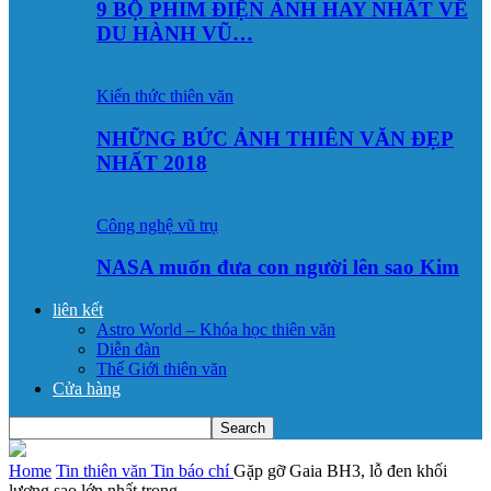
9 BỘ PHIM ĐIỆN ẢNH HAY NHẤT VỀ
DU HÀNH VŨ…
Kiến thức thiên văn
NHỮNG BỨC ẢNH THIÊN VĂN ĐẸP
NHẤT 2018
Công nghệ vũ trụ
NASA muốn đưa con người lên sao Kim
liên kết
Astro World – Khóa học thiên văn
Diễn đàn
Thế Giới thiên văn
Cửa hàng
Home
Tin thiên văn
Tin báo chí
Gặp gỡ Gaia BH3, lỗ đen khối
lượng sao lớn nhất trong...