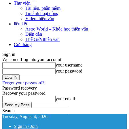
Thư viện
Tài liệu, phần mềm
Tin ảnh hoạt động
Video thiên văn
liên kết
Astro World – Khóa học thiên văn
Diễn đàn
Thế Giới thiên văn
Cửa hàng
Sign in
Welcome!
Log into your account
your username
your password
Forgot your password?
Password recovery
Recover your password
your email
Search
Tuesday, August 4, 2026
Sign in / Join