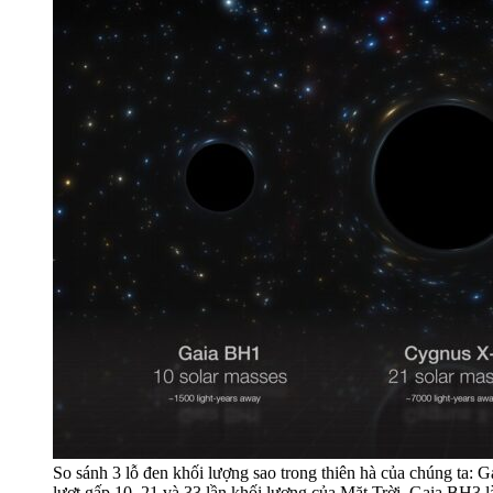
So sánh 3 lỗ đen khối lượng sao trong thiên hà của chúng ta
lượt gấp 10, 21 và 33 lần khối lượng của Mặt Trời. Gaia BH3 l