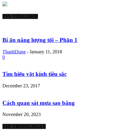
TIN TỔNG HỢP
Bí ẩn năng lượng tối – Phần 1
ThanhDung
-
January 11, 2018
0
Tìm hiểu vật kính tiêu sắc
December 23, 2017
Cách quan sát mưa sao băng
November 20, 2023
TIN TRONG NGÀY