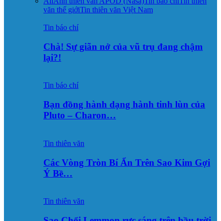
All
Ảnh thiên văn APOD (Nasa)
Tin báo chí
Tin thiên
văn thế giới
Tin thiên văn Việt Nam
Tin báo chí
Chà! Sự giãn nở của vũ trụ đang chậm
lại?!
Tin báo chí
Bạn đồng hành dạng hành tinh lùn của
Pluto – Charon…
Tin thiên văn
Các Vòng Tròn Bí Ẩn Trên Sao Kim Gợi
Ý Bề…
Tin thiên văn
Sao Chổi Lemmon rực sáng trên bầu trời