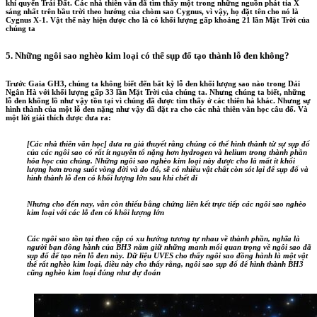
khí quyển Trái Đất. Các nhà thiên văn đã tìm thấy một trong những nguồn phát tia X
sáng nhất trên bầu trời theo hướng của chòm sao Cygnus, vì vậy, họ đặt tên cho nó là
Cygnus X-1. Vật thể này hiện được cho là có khối lượng gấp khoảng 21 lần Mặt Trời của
chúng ta
5. Những ngôi sao nghèo kim loại có thể sụp đổ tạo thành lỗ đen không?
Trước Gaia GH3, chúng ta không biết đến bất kỳ lỗ đen khối lượng sao nào trong Dải
Ngân Hà với khối lượng gấp 33 lần Mặt Trời của chúng ta. Nhưng chúng ta biết, những
lỗ đen khổng lồ như vậy tồn tại vì chúng đã được tìm thấy ở các thiên hà khác. Nhưng sự
hình thành của một lỗ đen nặng như vậy đã đặt ra cho các nhà thiên văn học câu đố. Và
một lời giải thích được đưa ra:
[Các nhà thiên văn học] đưa ra giả thuyết rằng chúng có thể hình thành từ sự sụp đổ
của các ngôi sao có rất ít nguyên tố nặng hơn hydrogen và helium trong thành phần
hóa học của chúng. Những ngôi sao nghèo kim loại này được cho là mất ít khối
lượng hơn trong suốt vòng đời và do đó, sẽ có nhiều vật chất còn sót lại để sụp đổ và
hình thành lỗ đen có khối lượng lớn sau khi chết đi
Nhưng cho đến nay, vẫn còn thiếu bằng chứng liên kết trực tiếp các ngôi sao nghèo
kim loại với các lỗ đen có khối lượng lớn
Các ngôi sao tồn tại theo cặp có xu hướng tương tự nhau về thành phần, nghĩa là
người bạn đồng hành của BH3 nắm giữ những manh mối quan trọng về ngôi sao đã
sụp đổ để tạo nên lỗ đen này. Dữ liệu UVES cho thấy ngôi sao đồng hành là một vật
thể rất nghèo kim loại, điều này cho thấy rằng, ngôi sao sụp đổ để hình thành BH3
cũng nghèo kim loại đúng như dự đoán