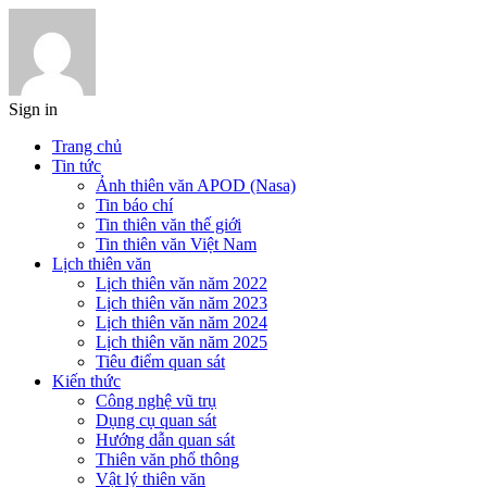
Sign in
Trang chủ
Tin tức
Ảnh thiên văn APOD (Nasa)
Tin báo chí
Tin thiên văn thế giới
Tin thiên văn Việt Nam
Lịch thiên văn
Lịch thiên văn năm 2022
Lịch thiên văn năm 2023
Lịch thiên văn năm 2024
Lịch thiên văn năm 2025
Tiêu điểm quan sát
Kiến thức
Công nghệ vũ trụ
Dụng cụ quan sát
Hướng dẫn quan sát
Thiên văn phổ thông
Vật lý thiên văn