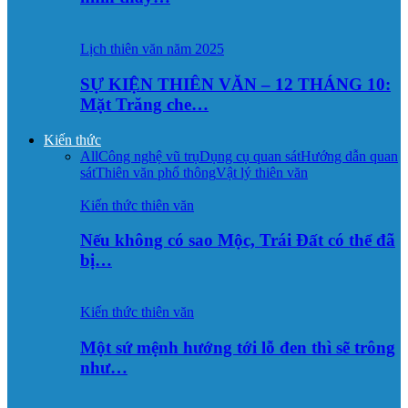
Lịch thiên văn năm 2025
SỰ KIỆN THIÊN VĂN – 12 THÁNG 10:
Mặt Trăng che…
Kiến thức
All
Công nghệ vũ trụ
Dụng cụ quan sát
Hướng dẫn quan
sát
Thiên văn phổ thông
Vật lý thiên văn
Kiến thức thiên văn
Nếu không có sao Mộc, Trái Đất có thể đã
bị…
Kiến thức thiên văn
Một sứ mệnh hướng tới lỗ đen thì sẽ trông
như…