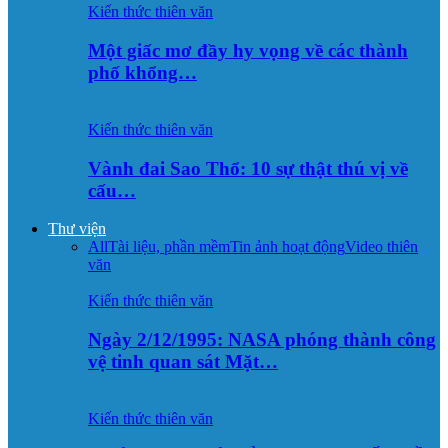
Kiến thức thiên văn
Một giấc mơ đầy hy vọng về các thành
phố khổng…
Kiến thức thiên văn
Vành đai Sao Thổ: 10 sự thật thú vị về
cấu…
Thư viện
All
Tài liệu, phần mềm
Tin ảnh hoạt động
Video thiên
văn
Kiến thức thiên văn
Ngày 2/12/1995: NASA phóng thành công
vệ tinh quan sát Mặt…
Kiến thức thiên văn