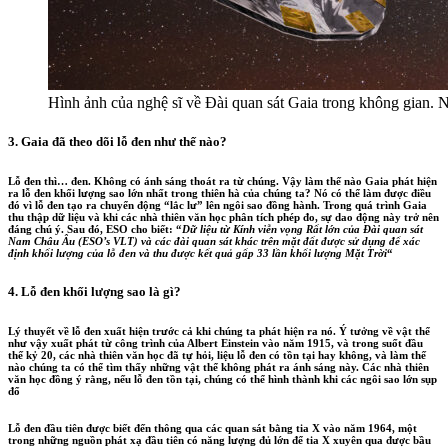
Hình ảnh của nghệ sĩ về Đài quan sát Gaia trong không gian.
3. Gaia đã theo dõi lỗ đen như thế nào?
Lỗ đen thì… đen. Không có ánh sáng thoát ra từ chúng. Vậy làm thế nào Gaia phát hiện
ra lỗ đen khối lượng sao lớn nhất trong thiên hà của chúng ta? Nó có thể làm được điều
đó vì lỗ đen tạo ra chuyển động “lắc lư” lên ngôi sao đồng hành. Trong quá trình Gaia
thu thập dữ liệu và khi các nhà thiên văn học phân tích phép đo, sự dao động này trở nên
đáng chú ý. Sau đó, ESO cho biết: “
Dữ liệu từ Kính viễn vọng Rất lớn của Đài quan sát
Nam Châu Âu (ESO’s VLT) và các đài quan sát khác trên mặt đất được sử dụng để xác
định khối lượng của lỗ đen và thu được kết quả gấp 33 lần khối lượng Mặt Trời
“
4. Lỗ đen khối lượng sao là gì?
Lý thuyết về lỗ đen xuất hiện trước cả khi chúng ta phát hiện ra nó. Ý tưởng về vật thể
như vậy xuất phát từ công trình của Albert Einstein vào năm 1915, và trong suốt đầu
thế kỷ 20, các nhà thiên văn học đã tự hỏi, liệu lỗ đen có tồn tại hay không, và làm thế
nào chúng ta có thể tìm thấy những vật thể không phát ra ánh sáng này. Các nhà thiên
văn học đồng ý rằng, nếu lỗ đen tồn tại, chúng có thể hình thành khi các ngôi sao lớn sụp
đổ
Lỗ đen đầu tiên được biết đến thông qua các quan sát bằng tia X vào năm 1964, một
trong những nguồn phát xạ đầu tiên có năng lượng đủ lớn để tia X xuyên qua được bầu