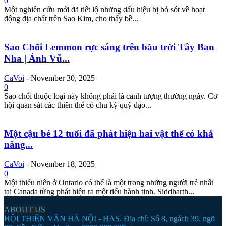
0
Một nghiên cứu mới đã tiết lộ những dấu hiệu bị bỏ sót về hoạt
động địa chất trên Sao Kim, cho thấy bề...
Sao Chổi Lemmon rực sáng trên bầu trời Tây Ban
Nha | Ảnh Vũ...
CaVoi
-
November 30, 2025
0
Sao chổi thuộc loại này không phải là cảnh tượng thường ngày. Cơ
hội quan sát các thiên thể có chu kỳ quỹ đạo...
Một cậu bé 12 tuổi đã phát hiện hai vật thể có khả
năng...
CaVoi
-
November 18, 2025
0
Một thiếu niên ở Ontario có thể là một trong những người trẻ nhất
tại Canada từng phát hiện ra một tiểu hành tinh. Siddharth...
ABOUT US
HỘI THIÊN VĂN HÀ NỘI - HAS. Địa chỉ: Số 8, ngách 39, ngõ