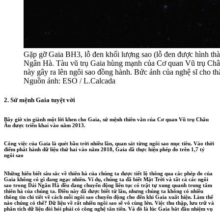
Gặp gỡ Gaia BH3, lỗ đen khối lượng sao (lỗ đen được hình thà
Ngân Hà. Tàu vũ trụ Gaia hùng mạnh của Cơ quan Vũ trụ Châu
này gây ra lên ngôi sao đồng hành. Bức ảnh của nghệ sĩ cho t
Nguồn ảnh: ESO / L.Calcada
2. Sứ mệnh Gaia tuyệt vời
Bây giờ xin giành một lời khen cho Gaia, sứ mệnh thiên văn của Cơ quan Vũ trụ Châu
Âu được triển khai vào năm 2013.
Công việc của Gaia là quét bầu trời nhiều lần, quan sát từng ngôi sao mục tiêu. Vào thời
điểm phát hành dữ liệu thứ hai vào năm 2018, Gaia đã thực hiện phép đo trên 1,7 tỷ
ngôi sao
Những hiểu biết sâu sắc về thiên hà của chúng ta được tiết lộ thông qua các phép đo của
Gaia không có gì đang ngạc nhiên. Ví dụ, chúng ta đã biết Mặt Trời và tất cả các ngôi
sao trong Dải Ngân Hà đều đang chuyển động liên tục có trật tự xung quanh trung tâm
thiên hà của chúng ta. Điều này đã được biết từ lâu, nhưng chúng ta không có nhiều
thông tin chi tiết về cách mỗi ngôi sao chuyển động cho đến khi Gaia xuất hiện. Làm thế
nào chúng có thể? Dữ liệu về rất nhiều ngôi sao sẽ vô cùng lớn. Việc thu thập, lưu trữ và
phân tích dữ liệu đòi hỏi phải có công nghệ tân tiến. Và đó là lúc Gaia bắt đầu nhiệm vụ