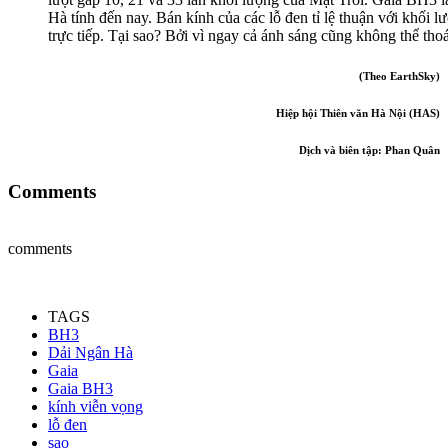
Hà tính đến nay. Bán kính của các lỗ đen tỉ lệ thuận với khối
trực tiếp. Tại sao? Bởi vì ngay cả ánh sáng cũng không thể th
(Theo EarthSky)
Hiệp hội Thiên văn Hà Nội (HAS)
Dịch và biên tập
: Phan Quân
Comments
comments
TAGS
BH3
Dải Ngân Hà
Gaia
Gaia BH3
kính viễn vọng
lỗ đen
sao