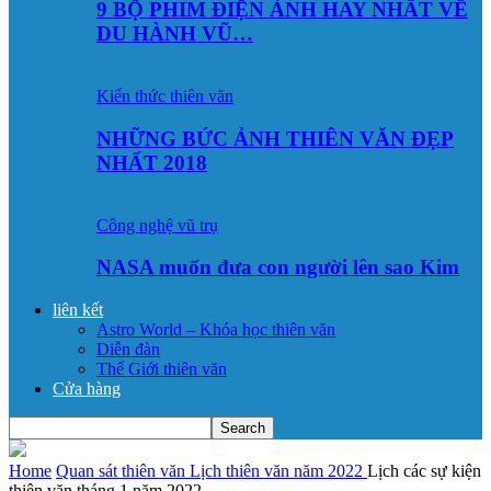
9 BỘ PHIM ĐIỆN ẢNH HAY NHẤT VỀ
DU HÀNH VŨ…
Kiến thức thiên văn
NHỮNG BỨC ẢNH THIÊN VĂN ĐẸP
NHẤT 2018
Công nghệ vũ trụ
NASA muốn đưa con người lên sao Kim
liên kết
Astro World – Khóa học thiên văn
Diễn đàn
Thế Giới thiên văn
Cửa hàng
Home
Quan sát thiên văn
Lịch thiên văn năm 2022
Lịch các sự kiện
thiên văn tháng 1 năm 2022