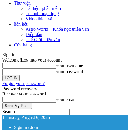
Thư viện
Tài liệu, phần mềm
Tin ảnh hoạt động
Video thiên văn
liên kết
Astro World – Khóa học thiên văn
Diễn đàn
Thế Giới thiên văn
Cửa hàng
Sign in
Welcome!
Log into your account
your username
your password
Forgot your password?
Password recovery
Recover your password
your email
Search
Thursday, August 6, 2026
Sign in / Join