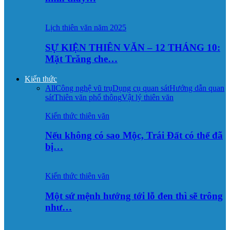
Lịch thiên văn năm 2025
SỰ KIỆN THIÊN VĂN – 12 THÁNG 10:
Mặt Trăng che…
Kiến thức
All
Công nghệ vũ trụ
Dụng cụ quan sát
Hướng dẫn quan
sát
Thiên văn phổ thông
Vật lý thiên văn
Kiến thức thiên văn
Nếu không có sao Mộc, Trái Đất có thể đã
bị…
Kiến thức thiên văn
Một sứ mệnh hướng tới lỗ đen thì sẽ trông
như…