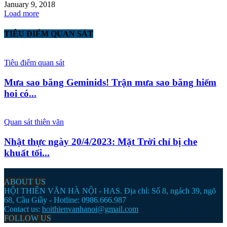
January 9, 2018
Load more
TIÊU ĐIỂM QUAN SÁT
Tiêu điểm quan sát
Mưa sao băng Geminids! Trận mưa sao băng hiếm
hoi có...
Quan sát thiên văn
Nhật thực ngày 20/4/2023: Mặt Trời chỉ bị che
khuất tối...
ABOUT US
HỘI THIÊN VĂN HÀ NỘI - HAS. Địa chỉ: Số 8, ngách 39, ngõ
68, Cầu Giầy - Hotline: 0986.666.987
Contact us:
hoithienvanhanoi@gmail.com
FOLLOW US