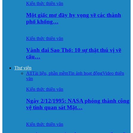
Kiến thức thiên văn
Một giấc mơ đầy hy vọng về các thành
phố khổng…
Kiến thức thiên văn
Vành đai Sao Thổ: 10 sự thật thú vị về
cấu…
Thư viện
All
Tài liệu, phần mềm
Tin ảnh hoạt động
Video thiên
văn
Kiến thức thiên văn
Ngày 2/12/1995: NASA phóng thành công
vệ tinh quan sát Mặt…
Kiến thức thiên văn