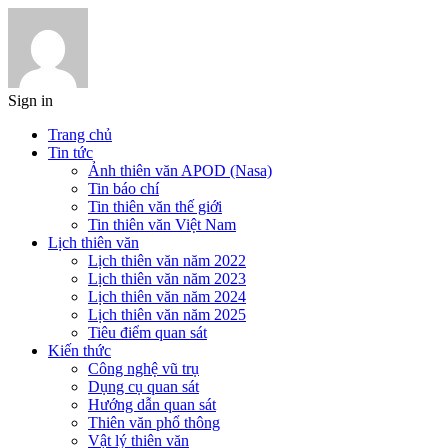
Sign in
Trang chủ
Tin tức
Ảnh thiên văn APOD (Nasa)
Tin báo chí
Tin thiên văn thế giới
Tin thiên văn Việt Nam
Lịch thiên văn
Lịch thiên văn năm 2022
Lịch thiên văn năm 2023
Lịch thiên văn năm 2024
Lịch thiên văn năm 2025
Tiêu điểm quan sát
Kiến thức
Công nghệ vũ trụ
Dụng cụ quan sát
Hướng dẫn quan sát
Thiên văn phổ thông
Vật lý thiên văn