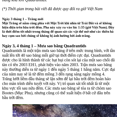
(*) Thời gian trong bài viết đã được quy đổi ra giờ Việt Nam
Ngày 3 tháng 1 – Trăng mới
Mặt Trăng sẽ nằm cùng phía với Mặt Trời khi nhìn từ Trái Đất và sẽ không
hiện diện trên bầu trời đêm. Pha này xảy ra vào lúc 1:35 (giờ Việt Nam). Đây
là thời điểm tốt nhất trong tháng để quan sát các vật thể mờ như các thiên hà
hay cụm sao bởi chúng sẽ không bị ảnh hưởng bởi ánh trăng.
Ngày 3, 4 tháng 1 – Mưa sao băng Quadrantids
Quadrantids là một trận mưa sao băng ở trên mức trung bình, với tần
suất lên tới 40 sao băng mỗi giờ tại thời điểm cực đại. Quadrantids
được cho là hình thành từ các hạt bụi còn sót lại của một sao chổi đã
tàn có tên 2003 EH1, phát hiện vào năm 2003. Trận mưa sao băng
này thường diễn ra từ ngày 1 đến ngày 5 tháng 1 hằng năm. Cực đại
của năm nay sẽ là từ đêm mồng 3 đến rạng sáng ngày mồng 4.
Trăng lưỡi liềm đầu tháng sẽ lặn sớm để lại bầu trời đêm hoàn hảo
cho màn trình diễn tuyệt vời này. Vị trí quan sát tốt nhất là từ một
khu vực tối sau nửa đêm. Các mưa sao băng sẽ tỏa ra từ chòm sao
Bootes (Mục Phu), nhưng cũng có thể xuất hiện ở bất cứ đâu trên
bầu trời đêm.