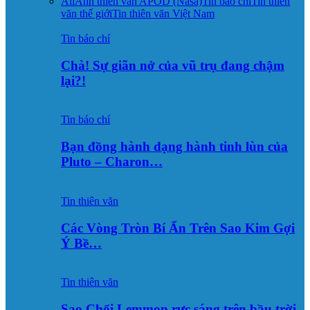
All
Ảnh thiên văn APOD (Nasa)
Tin báo chí
Tin thiên
văn thế giới
Tin thiên văn Việt Nam
Tin báo chí
Chà! Sự giãn nở của vũ trụ đang chậm
lại?!
Tin báo chí
Bạn đồng hành dạng hành tinh lùn của
Pluto – Charon…
Tin thiên văn
Các Vòng Tròn Bí Ẩn Trên Sao Kim Gợi
Ý Bề…
Tin thiên văn
Sao Chổi Lemmon rực sáng trên bầu trời