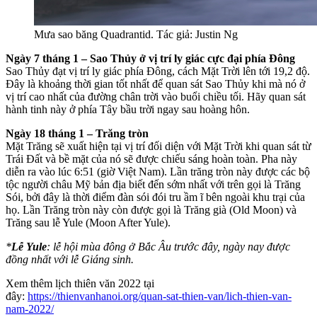
Mưa sao băng Quadrantid. Tác giả: Justin Ng
Ngày 7 tháng 1 – Sao Thủy ở vị trí ly giác cực đại phía Đông
Sao Thủy đạt vị trí ly giác phía Đông, cách Mặt Trời lên tới 19,2 độ.
Đây là khoảng thời gian tốt nhất để quan sát Sao Thủy khi mà nó ở
vị trí cao nhất của đường chân trời vào buổi chiều tối. Hãy quan sát
hành tinh này ở phía Tây bầu trời ngay sau hoàng hôn.
Ngày 18 tháng 1 – Trăng tròn
Mặt Trăng sẽ xuất hiện tại vị trí đối diện với Mặt Trời khi quan sát từ
Trái Đất và bề mặt của nó sẽ được chiếu sáng hoàn toàn. Pha này
diễn ra vào lúc 6:51 (giờ Việt Nam). Lần trăng tròn này được các bộ
tộc người châu Mỹ bản địa biết đến sớm nhất với trên gọi là Trăng
Sói, bởi đây là thời điểm đàn sói đói tru ầm ĩ bên ngoài khu trại của
họ. Lần Trăng tròn này còn được gọi là Trăng già (Old Moon) và
Trăng sau lễ Yule (Moon After Yule).
*
Lễ Yule
: lễ hội mùa đông ở Bắc Âu trước đây, ngày nay được
đồng nhất với lễ Giáng sinh.
Xem thêm lịch thiên văn 2022 tại
đây:
https://thienvanhanoi.org/quan-sat-thien-van/lich-thien-van-
nam-2022/