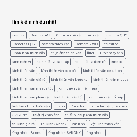
Tìm kiếm nhiều nhất:
camera
Camera ASI
Camera chụp ảnh thiên văn
camera QHY
Cameras QHY
camera thiên văn
Camera ZWO
celestron
Chân kính thiên văn
chụp ảnh thiên văn
filter
Filter máy ảnh
kính hiển vi
kính hiển vi cao cấp
kính hiển vi điện tử
kính lọc
kính thiên văn
kính thiên văn cao cấp
kính thiên văn celestron
kính thiên văn giá rẻ
kính thiên văn khúc xạ
kính thiên văn meade
kính thiên văn meade tốt
kính thiên văn nên mua
kính thiên văn phản xạ
kính thiên văn tốt
kính thiên văn tổ hợp
linh kiện kính thiên văn
nikon
Phim lọc
phim lọc băng tần hẹp
SV BONY
thiết bị chụp ảnh
thiết bị chụp ảnh thiên văn
thị kính giá rẻ
Thị kính Svbony
Vật kính
vật kính thiên văn
Ống nhòm Bosma
Ống nhòm SVBONY
ống nhòm