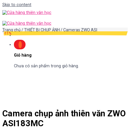
Skip to content
Trang chủ
/
THIẾT BỊ CHỤP ẢNH
/
Cameras ZWO ASI
-11%
Giỏ hàng
Chưa có sản phẩm trong giỏ hàng.
Camera chụp ảnh thiên văn ZWO
ASI183MC