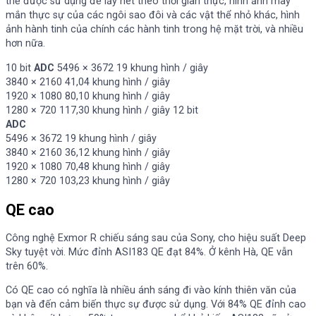
thể được sử dụng để lấy nét theo thời gian thực, hình ảnh may
mắn thực sự của các ngôi sao đôi và các vật thể nhỏ khác, hình
ảnh hành tinh của chính các hành tinh trong hệ mặt trời, và nhiều
hơn nữa.
10 bit
ADC
5496 × 3672 19 khung hình / giây
3840 × 2160 41,04 khung hình / giây
1920 × 1080 80,10 khung hình / giây
1280 × 720 117,30 khung hình / giây 12 bit
ADC
5496 × 3672 19 khung hình / giây
3840 × 2160 36,12 khung hình / giây
1920 × 1080 70,48 khung hình / giây
1280 × 720 103,23 khung hình / giây
QE cao
Công nghệ Exmor R chiếu sáng sau của Sony, cho hiệu suất Deep
Sky tuyệt vời. Mức đỉnh ASI183 QE đạt 84%. Ở kênh Hà, QE vẫn
trên 60%.
Có QE cao có nghĩa là nhiều ánh sáng đi vào kính thiên văn của
bạn và đến cảm biến thực sự được sử dụng. Với 84% QE đỉnh cao