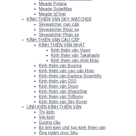
Meade Polaris
Meade SolarMax
Meade tổ hợp
KÍNH THIÊN VĂN SKY-WATCHER
Skywatcher cao cấp
Skywatcher Khúc xạ
Skywatcher Phản xạ
KÍNH THIÊN VĂN CAO CẤP
KÍNH THIÊN VĂN NHẬT
Kính thiên văn Vixen
Kính thiên văn Takahashi
Kính thiên văn nhật khác
Kính thiên văn Bosma
Kính thiên văn cao cấp khác
Kính thiên văn Explore Scientific
Kính thiên văn GSO
Kính thiên văn Orion
Kính thiên văn SharpStar
Kính thiên văn SVBony
Kính thiên văn Sky Rover
LINH KIỆN KÍNH THIÊN VĂN
Thị kính
Vật kính
Gương cầu
Bộ linh kiện chế tạo kính thiên văn
Ống ngắm mục tiêu