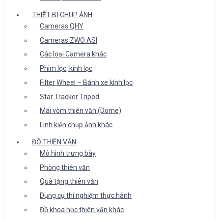
THIẾT BỊ CHỤP ẢNH
Cameras QHY
Cameras ZWO ASI
Các loại Camera khác
Phim lọc, kính lọc
Filter Wheel – Bánh xe kính lọc
Star Tracker Tripod
Mái vòm thiên văn (Dome)
Linh kiện chụp ảnh khác
ĐỒ THIÊN VĂN
Mô hình trưng bày
Phòng thiên văn
Quà tặng thiên văn
Dụng cụ thí nghiệm thực hành
Đồ khoa học thiên văn khác