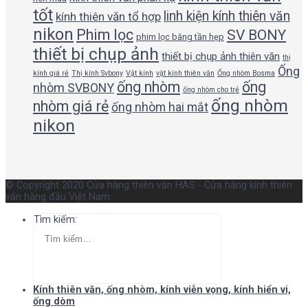
tốt
linh kiện kính thiên văn
kính thiên văn tổ hợp
nikon
Phim lọc
SV BONY
phim lọc băng tần hẹp
thiết bị chụp ảnh
thiết bị chụp ảnh thiên văn
thị
Ống
kính giá rẻ
Thị kính Svbony
Vật kính
vật kính thiên văn
Ống nhòm Bosma
ống nhòm
ống
nhòm SVBONY
ống nhòm cho trẻ
ống nhòm
nhòm giá rẻ
ống nhòm hai mắt
nikon
© Copyright 2020 Cửa hàng thiên văn HAS - Cửa hàng kính thiên
văn hàng đầu Việt Nam
Tìm kiếm:
Kính thiên văn, ống nhòm, kính viễn vọng, kính hiển vi,
ống dòm