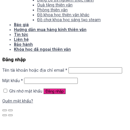
Dụng cụ thí nghiệm thực hành
Quà tặng thiên văn
Phòng thiên văn
Đồ khoa học thiên văn khác
Đồ chơi khoa học sáng tạo steam
Báo giá
Hướng dẫn mua hàng kính thiên văn
Tin tức
Liên hệ
Bảo hành
Khóa học dã ngoại thiên văn
Đăng nhập
Tên tài khoản hoặc địa chỉ email
*
Mật khẩu
*
Ghi nhớ mật khẩu
Đăng nhập
Quên mật khẩu?