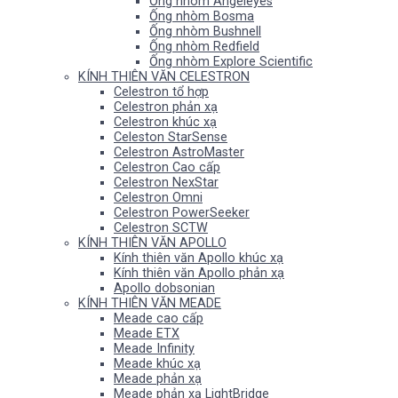
Ống nhòm Angeleyes
Ống nhòm Bosma
Ống nhòm Bushnell
Ống nhòm Redfield
Ống nhòm Explore Scientific
KÍNH THIÊN VĂN CELESTRON
Celestron tổ hợp
Celestron phản xạ
Celestron khúc xạ
Celeston StarSense
Celestron AstroMaster
Celestron Cao cấp
Celestron NexStar
Celestron Omni
Celestron PowerSeeker
Celestron SCTW
KÍNH THIÊN VĂN APOLLO
Kính thiên văn Apollo khúc xạ
Kính thiên văn Apollo phản xạ
Apollo dobsonian
KÍNH THIÊN VĂN MEADE
Meade cao cấp
Meade ETX
Meade Infinity
Meade khúc xạ
Meade phản xạ
Meade phản xạ LightBridge