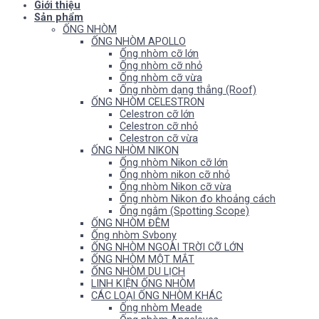
Giới thiệu
Sản phẩm
ỐNG NHÒM
ỐNG NHÒM APOLLO
Ống nhòm cỡ lớn
Ống nhòm cỡ nhỏ
Ống nhòm cỡ vừa
Ống nhòm dạng thẳng (Roof)
ỐNG NHÒM CELESTRON
Celestron cỡ lớn
Celestron cỡ nhỏ
Celestron cỡ vừa
ỐNG NHÒM NIKON
Ống nhòm Nikon cỡ lớn
Ống nhòm nikon cỡ nhỏ
Ống nhòm Nikon cỡ vừa
Ống nhòm Nikon đo khoảng cách
Ống ngắm (Spotting Scope)
ỐNG NHÒM ĐÊM
Ống nhòm Svbony
ỐNG NHÒM NGOÀI TRỜI CỠ LỚN
ỐNG NHÒM MỘT MẮT
ỐNG NHÒM DU LỊCH
LINH KIỆN ỐNG NHÒM
CÁC LOẠI ỐNG NHÒM KHÁC
Ống nhòm Meade