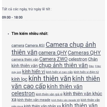
Tất cả các ngày, trừ ngày lễ tết :
09:00 - 18:00
Tìm kiếm nhiều nhất:
Camera chụp ảnh
camera
Camera ASI
thiên văn
camera QHY
Cameras QHY
Camera ZWO
celestron
Chân
camera thiên văn
chụp ảnh thiên văn
kính thiên văn
filter
Filter
kính hiển vi
kính hiển vi cao cấp
kính hiển vi điện tử
máy ảnh
kính thiên văn
kính thiên
kính lọc
văn cao cấp
kính thiên văn
celestron
kính thiên văn khúc
kính thiên văn giá rẻ
xạ
kính thiên văn meade
kính thiên văn
kính thiên văn meade tốt
kính thiên văn
kính thiên văn phản xạ
nên mua