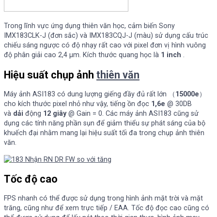
Trong lĩnh vực ứng dụng thiên văn học, cảm biến Sony
IMX183CLK-J (đơn sắc) và IMX183CQJ-J (màu) sử dụng cấu trúc
chiếu sáng ngược có độ nhạy rất cao với pixel đơn vị hình vuông
độ phân giải cao 2,4 μm. Kích thước quang học là
1 inch
.
Hiệu suất chụp ảnh
thiên văn
Máy ảnh ASI183 có dung lượng giếng đầy đủ rất lớn （
15000e
）
cho kích thước pixel nhỏ như vậy, tiếng ồn đọc
1,6e
@ 30DB
và
dải
động
12 giây
@ Gain = 0. Các máy ảnh ASI183 cũng sử
dụng các tính năng phần sụn để giảm thiểu sự phát sáng của bộ
khuếch đại nhằm mang lại hiệu suất tối đa trong chụp ảnh thiên
văn.
Tốc độ cao
FPS nhanh có thể được sử dụng trong hình ảnh mặt trời và mặt
trăng, cũng như để xem trực tiếp / EAA. Tốc độ đọc cao cũng có