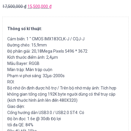
17,500,000
₫
15,500,000
₫
Thông số kĩ thuật:
Cảm biến: 1 ″ CMOS IMX183CLK-J / CQJ-J
Đường chéo: 15,9mm
Độ phân giải: 20,18Mega Pixels 5496 * 3672
Kích thước điểm ảnh: 2,4μm
Mẫu Bayer: RGGB
Màn trập: Màn trập cuộn
Phạm vi phơi sáng: 32µs-2000s
ROI:
Bộ nhớ ổn định được hỗ trợ / Trên bộ nhớ máy ảnh: Tích hợp
không gian tổng cộng 192K byte người dùng có thể truy cập
(kích thước hình ảnh lên đến 480X320)
Giao diện:
Cổng hướng dẫn USB3.0 / USB2.0 ST4: Có
Độ ồn đọc: 1.6e @ 30db Độ lợi
tối đa QE: 84%