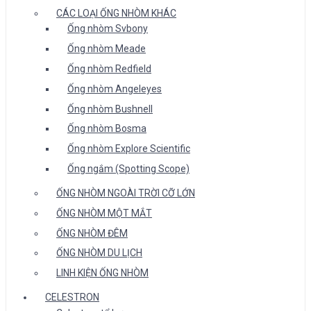
CÁC LOẠI ỐNG NHÒM KHÁC
Ống nhòm Svbony
Ống nhòm Meade
Ống nhòm Redfield
Ống nhòm Angeleyes
Ống nhòm Bushnell
Ống nhòm Bosma
Ống nhòm Explore Scientific
Ống ngắm (Spotting Scope)
ỐNG NHÒM NGOÀI TRỜI CỠ LỚN
ỐNG NHÒM MỘT MẮT
ỐNG NHÒM ĐÊM
ỐNG NHÒM DU LỊCH
LINH KIỆN ỐNG NHÒM
CELESTRON