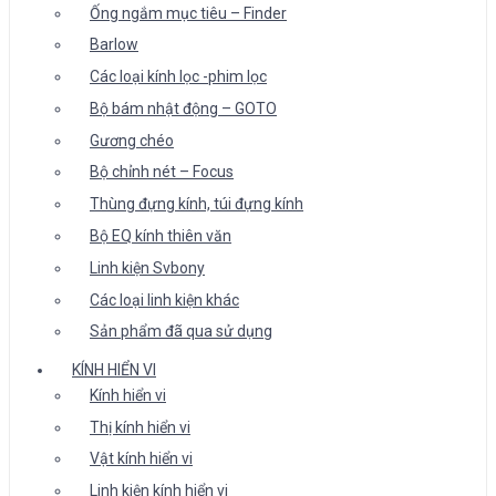
Ống ngắm mục tiêu – Finder
Barlow
Các loại kính lọc -phim lọc
Bộ bám nhật động – GOTO
Gương chéo
Bộ chỉnh nét – Focus
Thùng đựng kính, túi đựng kính
Bộ EQ kính thiên văn
Linh kiện Svbony
Các loại linh kiện khác
Sản phẩm đã qua sử dụng
KÍNH HIỂN VI
Kính hiển vi
Thị kính hiển vi
Vật kính hiển vi
Linh kiện kính hiển vi