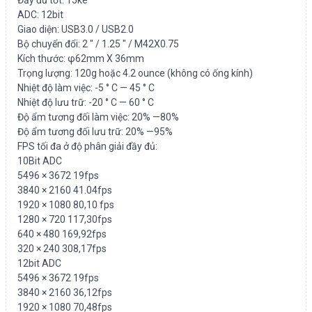
Đầy đủ tốt: 15ke
ADC: 12bit
Giao diện: USB3.0 / USB2.0
Bộ chuyển đổi: 2 ″ / 1.25 ″ / M42X0.75
Kích thước: φ62mm X 36mm
Trọng lượng: 120g hoặc 4.2 ounce (không có ống kính)
Nhiệt độ làm việc: -5 ° C — 45 ° C
Nhiệt độ lưu trữ: -20 ° C — 60 ° C
Độ ẩm tương đối làm việc: 20% —80%
Độ ẩm tương đối lưu trữ: 20% —95%
FPS tối đa ở độ phân giải đầy đủ:
10Bit ADC
5496 × 3672 19fps
3840 × 2160 41.04fps
1920 × 1080 80,10 fps
1280 × 720 117,30fps
640 × 480 169,92fps
320 × 240 308,17fps
12bit ADC
5496 × 3672 19fps
3840 × 2160 36,12fps
1920 × 1080 70,48fps