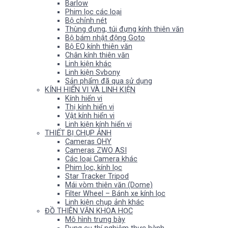
Barlow
Phim lọc các loại
Bộ chỉnh nét
Thùng đựng, túi đựng kính thiên văn
Bộ bám nhật động Goto
Bộ EQ kính thiên văn
Chân kính thiên văn
Linh kiện khác
Linh kiện Svbony
Sản phẩm đã qua sử dụng
KÍNH HIỂN VI VÀ LINH KIỆN
Kính hiển vi
Thị kính hiển vi
Vật kính hiển vi
Linh kiện kính hiển vi
THIẾT BỊ CHỤP ẢNH
Cameras QHY
Cameras ZWO ASI
Các loại Camera khác
Phim lọc, kính lọc
Star Tracker Tripod
Mái vòm thiên văn (Dome)
Filter Wheel – Bánh xe kính lọc
Linh kiện chụp ảnh khác
ĐỒ THIÊN VĂN KHOA HỌC
Mô hình trưng bày