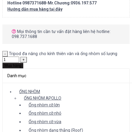
Hotline 0987371688-Mr.Chương:0936.197.577
Hướng dẫn mua hàng tại đây
Mọi thông tin cần tư vấn đặt hàng liên hệ hotline:
098.737.1688
Tripod đa năng cho kính thiên văn và ống nhòm số lượng
Mua hàng
Danh mục
ỐNG NHÒM
ỐNG NHÒM APOLLO
Ống nhòm cỡ lớn
Ống nhòm cỡ nhỏ
Ống nhòm cỡ vừa
Ống nhòm dạng thẳng (Roof)