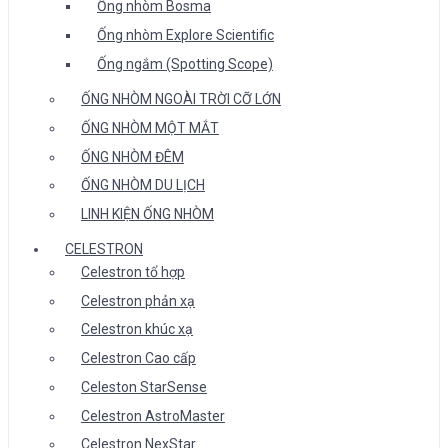
Ống nhòm Bosma
Ống nhòm Explore Scientific
Ống ngắm (Spotting Scope)
ỐNG NHÒM NGOÀI TRỜI CỠ LỚN
ỐNG NHÒM MỘT MẮT
ỐNG NHÒM ĐÊM
ỐNG NHÒM DU LỊCH
LINH KIỆN ỐNG NHÒM
CELESTRON
Celestron tổ hợp
Celestron phản xạ
Celestron khúc xạ
Celestron Cao cấp
Celeston StarSense
Celestron AstroMaster
Celestron NexStar