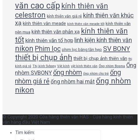
văn cao cấp
kính thiên văn
celestron
kính thiên văn khúc
kính thiên văn giá rẻ
xạ
kính thiên văn meade
kính thiên văn
kính thiên văn meade tốt
kính thiên văn
kính thiên văn phản xạ
nên mua
tốt
linh kiện kính thiên văn
kính thiên văn tổ hợp
nikon
Phim lọc
SV BONY
phim lọc băng tần hẹp
thiết bị chụp ảnh
thiết bị chụp ảnh thiên văn
thị
Ống
kính giá rẻ
Thị kính Svbony
Vật kính
vật kính thiên văn
Ống nhòm Bosma
ống nhòm
ống
nhòm SVBONY
ống nhòm cho trẻ
ống nhòm
nhòm giá rẻ
ống nhòm hai mắt
nikon
© Copyright 2020 Cửa hàng thiên văn HAS - Cửa hàng kính thiên
văn hàng đầu Việt Nam
Tìm kiếm: