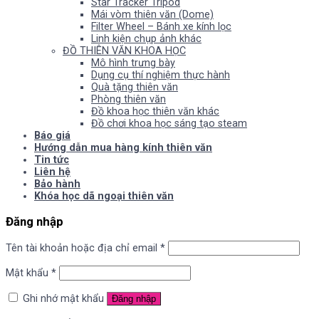
Star Tracker Tripod
Mái vòm thiên văn (Dome)
Filter Wheel – Bánh xe kính lọc
Linh kiện chụp ảnh khác
ĐỒ THIÊN VĂN KHOA HỌC
Mô hình trưng bày
Dụng cụ thí nghiệm thực hành
Quà tặng thiên văn
Phòng thiên văn
Đồ khoa học thiên văn khác
Đồ chơi khoa học sáng tạo steam
Báo giá
Hướng dẫn mua hàng kính thiên văn
Tin tức
Liên hệ
Bảo hành
Khóa học dã ngoại thiên văn
Đăng nhập
Tên tài khoản hoặc địa chỉ email
*
Mật khẩu
*
Ghi nhớ mật khẩu
Đăng nhập