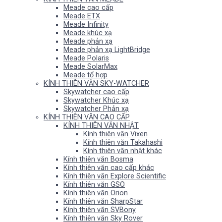
Meade cao cấp
Meade ETX
Meade Infinity
Meade khúc xạ
Meade phản xạ
Meade phản xạ LightBridge
Meade Polaris
Meade SolarMax
Meade tổ hợp
KÍNH THIÊN VĂN SKY-WATCHER
Skywatcher cao cấp
Skywatcher Khúc xạ
Skywatcher Phản xạ
KÍNH THIÊN VĂN CAO CẤP
KÍNH THIÊN VĂN NHẬT
Kính thiên văn Vixen
Kính thiên văn Takahashi
Kính thiên văn nhật khác
Kính thiên văn Bosma
Kính thiên văn cao cấp khác
Kính thiên văn Explore Scientific
Kính thiên văn GSO
Kính thiên văn Orion
Kính thiên văn SharpStar
Kính thiên văn SVBony
Kính thiên văn Sky Rover