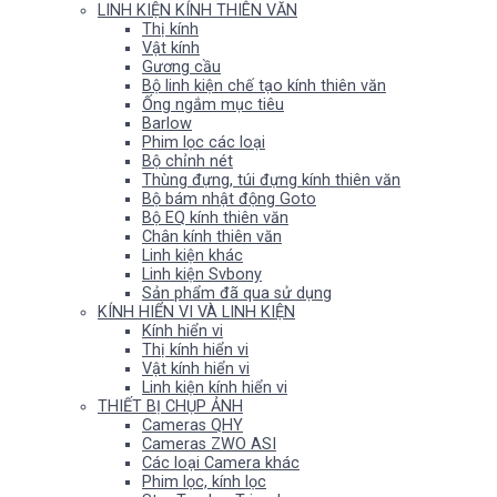
LINH KIỆN KÍNH THIÊN VĂN
Thị kính
Vật kính
Gương cầu
Bộ linh kiện chế tạo kính thiên văn
Ống ngắm mục tiêu
Barlow
Phim lọc các loại
Bộ chỉnh nét
Thùng đựng, túi đựng kính thiên văn
Bộ bám nhật động Goto
Bộ EQ kính thiên văn
Chân kính thiên văn
Linh kiện khác
Linh kiện Svbony
Sản phẩm đã qua sử dụng
KÍNH HIỂN VI VÀ LINH KIỆN
Kính hiển vi
Thị kính hiển vi
Vật kính hiển vi
Linh kiện kính hiển vi
THIẾT BỊ CHỤP ẢNH
Cameras QHY
Cameras ZWO ASI
Các loại Camera khác
Phim lọc, kính lọc