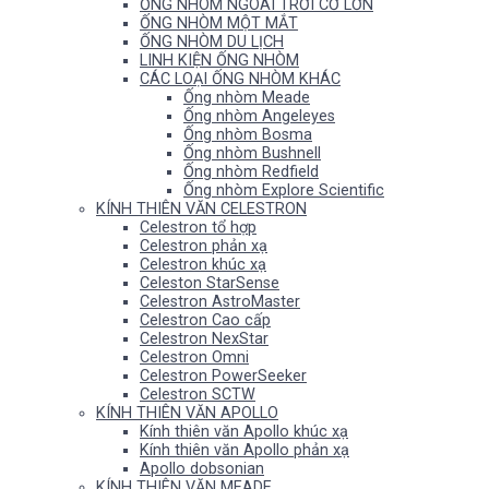
ỐNG NHÒM NGOÀI TRỜI CỠ LỚN
ỐNG NHÒM MỘT MẮT
ỐNG NHÒM DU LỊCH
LINH KIỆN ỐNG NHÒM
CÁC LOẠI ỐNG NHÒM KHÁC
Ống nhòm Meade
Ống nhòm Angeleyes
Ống nhòm Bosma
Ống nhòm Bushnell
Ống nhòm Redfield
Ống nhòm Explore Scientific
KÍNH THIÊN VĂN CELESTRON
Celestron tổ hợp
Celestron phản xạ
Celestron khúc xạ
Celeston StarSense
Celestron AstroMaster
Celestron Cao cấp
Celestron NexStar
Celestron Omni
Celestron PowerSeeker
Celestron SCTW
KÍNH THIÊN VĂN APOLLO
Kính thiên văn Apollo khúc xạ
Kính thiên văn Apollo phản xạ
Apollo dobsonian
KÍNH THIÊN VĂN MEADE