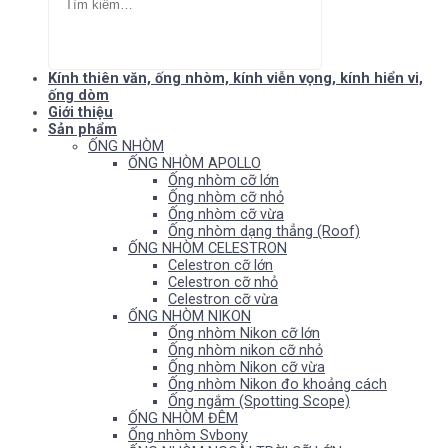
Kính thiên văn, ống nhòm, kính viễn vọng, kính hiển vi,
ống dòm
Giới thiệu
Sản phẩm
ỐNG NHÒM
ỐNG NHÒM APOLLO
Ống nhòm cỡ lớn
Ống nhòm cỡ nhỏ
Ống nhòm cỡ vừa
Ống nhòm dạng thẳng (Roof)
ỐNG NHÒM CELESTRON
Celestron cỡ lớn
Celestron cỡ nhỏ
Celestron cỡ vừa
ỐNG NHÒM NIKON
Ống nhòm Nikon cỡ lớn
Ống nhòm nikon cỡ nhỏ
Ống nhòm Nikon cỡ vừa
Ống nhòm Nikon đo khoảng cách
Ống ngắm (Spotting Scope)
ỐNG NHÒM ĐÊM
Ống nhòm Svbony