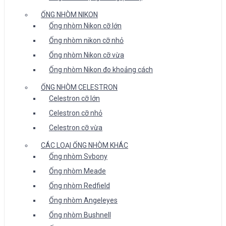
ỐNG NHÒM NIKON
Ống nhòm Nikon cỡ lớn
Ống nhòm nikon cỡ nhỏ
Ống nhòm Nikon cỡ vừa
Ống nhòm Nikon đo khoảng cách
ỐNG NHÒM CELESTRON
Celestron cỡ lớn
Celestron cỡ nhỏ
Celestron cỡ vừa
CÁC LOẠI ỐNG NHÒM KHÁC
Ống nhòm Svbony
Ống nhòm Meade
Ống nhòm Redfield
Ống nhòm Angeleyes
Ống nhòm Bushnell