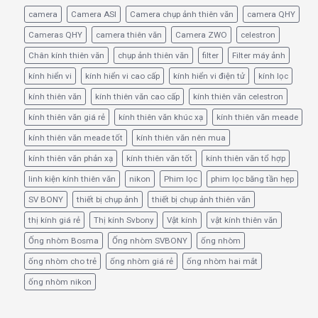
camera
Camera ASI
Camera chụp ảnh thiên văn
camera QHY
Cameras QHY
camera thiên văn
Camera ZWO
celestron
Chân kính thiên văn
chụp ảnh thiên văn
filter
Filter máy ảnh
kính hiển vi
kính hiển vi cao cấp
kính hiển vi điện tử
kính lọc
kính thiên văn
kính thiên văn cao cấp
kính thiên văn celestron
kính thiên văn giá rẻ
kính thiên văn khúc xạ
kính thiên văn meade
kính thiên văn meade tốt
kính thiên văn nên mua
kính thiên văn phản xạ
kính thiên văn tốt
kính thiên văn tổ hợp
linh kiện kính thiên văn
nikon
Phim lọc
phim lọc băng tần hẹp
SV BONY
thiết bị chụp ảnh
thiết bị chụp ảnh thiên văn
thị kính giá rẻ
Thị kính Svbony
Vật kính
vật kính thiên văn
Ống nhòm Bosma
Ống nhòm SVBONY
ống nhòm
ống nhòm cho trẻ
ống nhòm giá rẻ
ống nhòm hai mắt
ống nhòm nikon