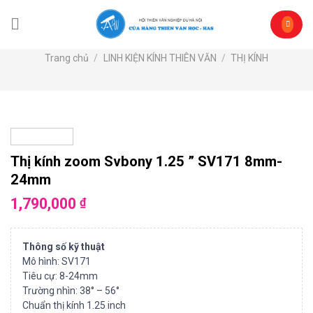
Skip
to
content
Trang chủ
/
LINH KIỆN KÍNH THIÊN VĂN
/
THỊ KÍNH
Thị kính zoom Svbony 1.25 ” SV171 8mm-
24mm
1,790,000
₫
Thông số kỹ thuật
Mô hình: SV171
Tiêu cự: 8-24mm
Trường nhìn: 38° – 56°
Chuẩn thị kính 1.25 inch