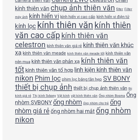
camera thiên văn
chụp ảnh thiên văn
kính thiên văn
filter
Filter
kính hiển vi
kính hiển vi cao cấp
kính hiển vi điện tử
máy ảnh
kính thiên văn
kính thiên
kính lọc
văn cao cấp
kính thiên văn
celestron
kính thiên văn khúc
kính thiên văn giá rẻ
xạ
kính thiên văn meade
kính thiên văn
kính thiên văn meade tốt
kính thiên văn
kính thiên văn phản xạ
nên mua
tốt
linh kiện kính thiên văn
kính thiên văn tổ hợp
nikon
Phim lọc
SV BONY
phim lọc băng tần hẹp
thiết bị chụp ảnh
thiết bị chụp ảnh thiên văn
thị
Ống
kính giá rẻ
Thị kính Svbony
Vật kính
vật kính thiên văn
Ống nhòm Bosma
ống nhòm
ống
nhòm SVBONY
ống nhòm cho trẻ
ống nhòm
nhòm giá rẻ
ống nhòm hai mắt
nikon