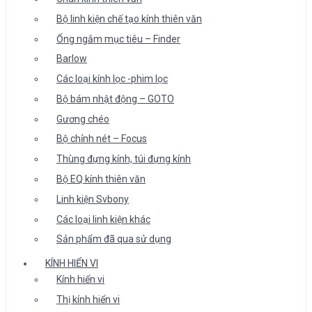
Bộ linh kiện chế tạo kính thiên văn
Ống ngắm mục tiêu – Finder
Barlow
Các loại kính lọc -phim lọc
Bộ bám nhật động – GOTO
Gương chéo
Bộ chỉnh nét – Focus
Thùng đựng kính, túi đựng kính
Bộ EQ kính thiên văn
Linh kiện Svbony
Các loại linh kiện khác
Sản phẩm đã qua sử dụng
KÍNH HIỂN VI
Kính hiển vi
Thị kính hiển vi