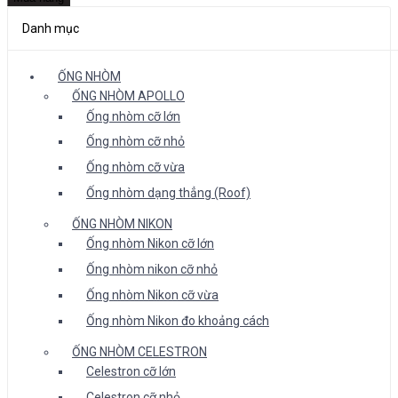
Danh mục
ỐNG NHÒM
ỐNG NHÒM APOLLO
Ống nhòm cỡ lớn
Ống nhòm cỡ nhỏ
Ống nhòm cỡ vừa
Ống nhòm dạng thẳng (Roof)
ỐNG NHÒM NIKON
Ống nhòm Nikon cỡ lớn
Ống nhòm nikon cỡ nhỏ
Ống nhòm Nikon cỡ vừa
Ống nhòm Nikon đo khoảng cách
ỐNG NHÒM CELESTRON
Celestron cỡ lớn
Celestron cỡ nhỏ