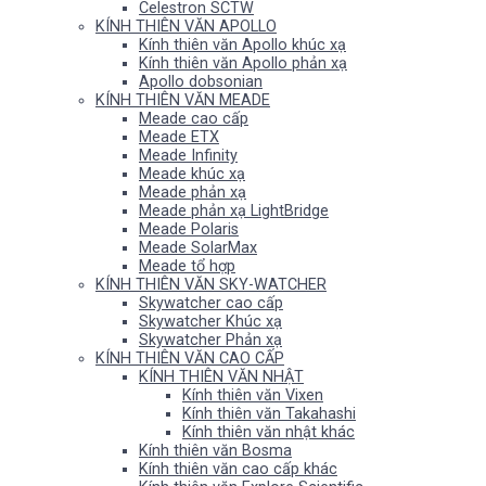
Celestron SCTW
KÍNH THIÊN VĂN APOLLO
Kính thiên văn Apollo khúc xạ
Kính thiên văn Apollo phản xạ
Apollo dobsonian
KÍNH THIÊN VĂN MEADE
Meade cao cấp
Meade ETX
Meade Infinity
Meade khúc xạ
Meade phản xạ
Meade phản xạ LightBridge
Meade Polaris
Meade SolarMax
Meade tổ hợp
KÍNH THIÊN VĂN SKY-WATCHER
Skywatcher cao cấp
Skywatcher Khúc xạ
Skywatcher Phản xạ
KÍNH THIÊN VĂN CAO CẤP
KÍNH THIÊN VĂN NHẬT
Kính thiên văn Vixen
Kính thiên văn Takahashi
Kính thiên văn nhật khác
Kính thiên văn Bosma
Kính thiên văn cao cấp khác