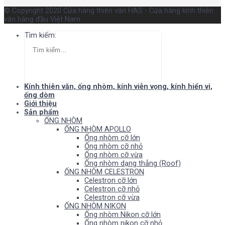
© Copyright 2020 Cửa hàng thiên văn HAS - Cửa hàng kính thiên
văn hàng đầu Việt Nam
Tìm kiếm:
Kính thiên văn, ống nhòm, kính viễn vọng, kính hiển vi,
ống dòm
Giới thiệu
Sản phẩm
ỐNG NHÒM
ỐNG NHÒM APOLLO
Ống nhòm cỡ lớn
Ống nhòm cỡ nhỏ
Ống nhòm cỡ vừa
Ống nhòm dạng thẳng (Roof)
ỐNG NHÒM CELESTRON
Celestron cỡ lớn
Celestron cỡ nhỏ
Celestron cỡ vừa
ỐNG NHÒM NIKON
Ống nhòm Nikon cỡ lớn
Ống nhòm nikon cỡ nhỏ