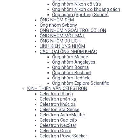
Ống nhòm Nikon cỡ vừa
Ống nhòm Nikon đo khoảng cách
Ống ngắm (Spotting Scope)
ỐNG NHÒM ĐÊM
Ống nhòm Svbony
ỐNG NHÒM NGOÀI TRỜI CỠ LỚN
ỐNG NHÒM MỘT MẮT
ỐNG NHÒM DU LỊCH
LINH KIỆN ỐNG NHÒM
CÁC LOẠI ỐNG NHÒM KHÁC
Ống nhòm Meade
Ống nhòm Angeleyes
Ống nhòm Bosma
Ống nhòm Bushnell
Ống nhòm Redfield
Ống nhòm Explore Scientific
KÍNH THIÊN VĂN CELESTRON
Celestron tổ hợp
Celestron phản xạ
Celestron khúc xạ
Celeston StarSense
Celestron AstroMaster
Celestron Cao cấp
Celestron NexStar
Celestron Omni
Celestron PowerSeeker