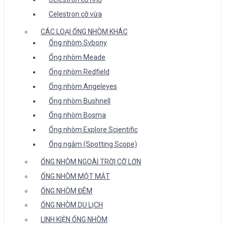
Celestron cỡ vừa
CÁC LOẠI ỐNG NHÒM KHÁC
Ống nhòm Svbony
Ống nhòm Meade
Ống nhòm Redfield
Ống nhòm Angeleyes
Ống nhòm Bushnell
Ống nhòm Bosma
Ống nhòm Explore Scientific
Ống ngắm (Spotting Scope)
ỐNG NHÒM NGOÀI TRỜI CỠ LỚN
ỐNG NHÒM MỘT MẮT
ỐNG NHÒM ĐÊM
ỐNG NHÒM DU LỊCH
LINH KIỆN ỐNG NHÒM