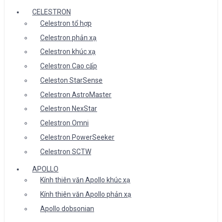
CELESTRON
Celestron tổ hợp
Celestron phản xạ
Celestron khúc xạ
Celestron Cao cấp
Celeston StarSense
Celestron AstroMaster
Celestron NexStar
Celestron Omni
Celestron PowerSeeker
Celestron SCTW
APOLLO
Kính thiên văn Apollo khúc xạ
Kính thiên văn Apollo phản xạ
Apollo dobsonian