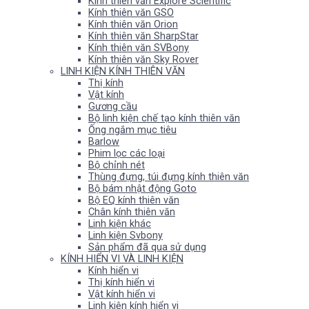
Kính thiên văn Explore Scientific
Kính thiên văn GSO
Kính thiên văn Orion
Kính thiên văn SharpStar
Kính thiên văn SVBony
Kính thiên văn Sky Rover
LINH KIỆN KÍNH THIÊN VĂN
Thị kính
Vật kính
Gương cầu
Bộ linh kiện chế tạo kính thiên văn
Ống ngắm mục tiêu
Barlow
Phim lọc các loại
Bộ chỉnh nét
Thùng đựng, túi đựng kính thiên văn
Bộ bám nhật động Goto
Bộ EQ kính thiên văn
Chân kính thiên văn
Linh kiện khác
Linh kiện Svbony
Sản phẩm đã qua sử dụng
KÍNH HIỂN VI VÀ LINH KIỆN
Kính hiển vi
Thị kính hiển vi
Vật kính hiển vi
Linh kiện kính hiển vi