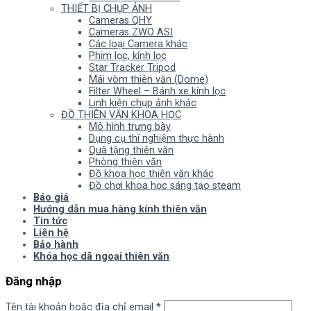
THIẾT BỊ CHỤP ẢNH
Cameras QHY
Cameras ZWO ASI
Các loại Camera khác
Phim lọc, kính lọc
Star Tracker Tripod
Mái vòm thiên văn (Dome)
Filter Wheel – Bánh xe kính lọc
Linh kiện chụp ảnh khác
ĐỒ THIÊN VĂN KHOA HỌC
Mô hình trưng bày
Dụng cụ thí nghiệm thực hành
Quà tặng thiên văn
Phòng thiên văn
Đồ khoa học thiên văn khác
Đồ chơi khoa học sáng tạo steam
Báo giá
Hướng dẫn mua hàng kính thiên văn
Tin tức
Liên hệ
Bảo hành
Khóa học dã ngoại thiên văn
Đăng nhập
Tên tài khoản hoặc địa chỉ email
*