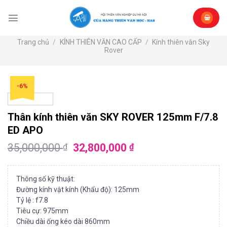
Skip
to
content
Trang chủ
/
KÍNH THIÊN VĂN CAO CẤP
/
Kính thiên văn Sky
Rover
-6%
Thân kính thiên văn SKY ROVER 125mm F/7.8
ED APO
35,000,000
32,800,000
₫
₫
Thông số kỹ thuật:
Đường kính vật kính (Khẩu độ): 125mm
Tỷ lệ : f7.8
Tiêu cự: 975mm
Chiều dài ống kéo dài 860mm