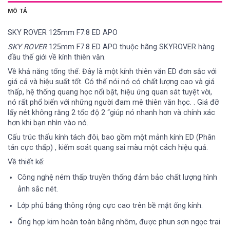
MÔ TẢ
SKY ROVER 125mm F7.8 ED APO
SKY ROVER
125mm F7.8 ED APO
thuộc hãng SKYROVER hàng
đầu thế giới về kính thiên văn.
Về khả năng tổng thể: Đây là một kính thiên văn ED đơn sắc với
giá cả và hiệu suất tốt. Có thể nói nó có chất lượng cao và giá
thấp, hệ thống quang học nổi bật, hiệu ứng quan sát tuyệt vời,
nó rất phổ biến với những người đam mê thiên văn học. . Giá đỡ
lấy nét không răng 2 tốc độ 2 “giúp nó nhanh hơn và chính xác
hơn khi bạn nhìn vào nó.
Cấu trúc thấu kính tách đôi, bao gồm một mảnh kính ED (Phân
tán cực thấp) , kiểm soát quang sai màu một cách hiệu quả.
Về thiết kế:
Công nghệ ném thấp truyền thống đảm bảo chất lượng hình
ảnh sắc nét.
Lớp phủ băng thông rộng cực cao trên bề mặt ống kính.
Ống hợp kim hoàn toàn bằng nhôm, được phun sơn ngọc trai