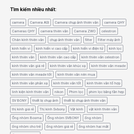
Tìm kiếm nhiều nhất:
camera
Camera ASI
Camera chụp ảnh thiên văn
camera QHY
Cameras QHY
camera thiên văn
Camera ZWO
celestron
Chân kính thiên văn
chụp ảnh thiên văn
filter
Filter máy ảnh
kính hiển vi
kính hiển vi cao cấp
kính hiển vi điện tử
kính lọc
kính thiên văn
kính thiên văn cao cấp
kính thiên văn celestron
kính thiên văn giá rẻ
kính thiên văn khúc xạ
kính thiên văn meade
kính thiên văn meade tốt
kính thiên văn nên mua
kính thiên văn phản xạ
kính thiên văn tốt
kính thiên văn tổ hợp
linh kiện kính thiên văn
nikon
Phim lọc
phim lọc băng tần hẹp
SV BONY
thiết bị chụp ảnh
thiết bị chụp ảnh thiên văn
thị kính giá rẻ
Thị kính Svbony
Vật kính
vật kính thiên văn
Ống nhòm Bosma
Ống nhòm SVBONY
ống nhòm
ống nhòm cho trẻ
ống nhòm giá rẻ
ống nhòm hai mắt