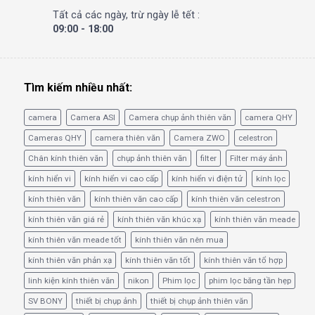
Tất cả các ngày, trừ ngày lễ tết :
09:00 - 18:00
Tìm kiếm nhiều nhất:
camera
Camera ASI
Camera chụp ảnh thiên văn
camera QHY
Cameras QHY
camera thiên văn
Camera ZWO
celestron
Chân kính thiên văn
chụp ảnh thiên văn
filter
Filter máy ảnh
kính hiển vi
kính hiển vi cao cấp
kính hiển vi điện tử
kính lọc
kính thiên văn
kính thiên văn cao cấp
kính thiên văn celestron
kính thiên văn giá rẻ
kính thiên văn khúc xạ
kính thiên văn meade
kính thiên văn meade tốt
kính thiên văn nên mua
kính thiên văn phản xạ
kính thiên văn tốt
kính thiên văn tổ hợp
linh kiện kính thiên văn
nikon
Phim lọc
phim lọc băng tần hẹp
SV BONY
thiết bị chụp ảnh
thiết bị chụp ảnh thiên văn