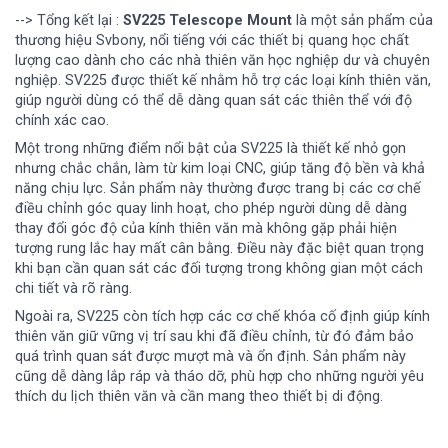
--> Tổng kết lại :
SV225 Telescope Mount
là một sản phẩm của
thương hiệu Svbony, nổi tiếng với các thiết bị quang học chất
lượng cao dành cho các nhà thiên văn học nghiệp dư và chuyên
nghiệp. SV225 được thiết kế nhằm hỗ trợ các loại kính thiên văn,
giúp người dùng có thể dễ dàng quan sát các thiên thể với độ
chính xác cao.
Một trong những điểm nổi bật của SV225 là thiết kế nhỏ gọn
nhưng chắc chắn, làm từ kim loại CNC, giúp tăng độ bền và khả
năng chịu lực. Sản phẩm này thường được trang bị các cơ chế
điều chỉnh góc quay linh hoạt, cho phép người dùng dễ dàng
thay đổi góc độ của kính thiên văn mà không gặp phải hiện
tượng rung lắc hay mất cân bằng. Điều này đặc biệt quan trọng
khi bạn cần quan sát các đối tượng trong không gian một cách
chi tiết và rõ ràng.
Ngoài ra, SV225 còn tích hợp các cơ chế khóa cố định giúp kính
thiên văn giữ vững vị trí sau khi đã điều chỉnh, từ đó đảm bảo
quá trình quan sát được mượt mà và ổn định. Sản phẩm này
cũng dễ dàng lắp ráp và tháo dỡ, phù hợp cho những người yêu
thích du lịch thiên văn và cần mang theo thiết bị di động.