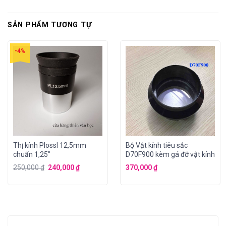
SẢN PHẨM TƯƠNG TỰ
-4%
Thị kính Plossl 12,5mm
Bộ Vật kính tiêu sắc
chuẩn 1,25”
D70F900 kèm gá đỡ vật kính
250,000
₫
240,000
₫
370,000
₫