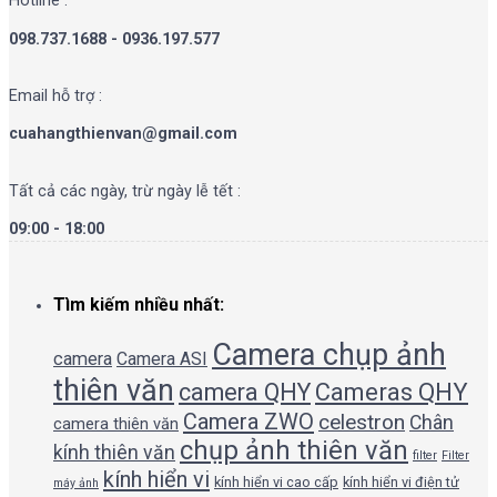
Hotline :
098.737.1688 - 0936.197.577
Email hỗ trợ :
cuahangthienvan@gmail.com
Tất cả các ngày, trừ ngày lễ tết :
09:00 - 18:00
Tìm kiếm nhiều nhất:
Camera chụp ảnh
camera
Camera ASI
thiên văn
camera QHY
Cameras QHY
Camera ZWO
celestron
Chân
camera thiên văn
chụp ảnh thiên văn
kính thiên văn
filter
Filter
kính hiển vi
kính hiển vi cao cấp
kính hiển vi điện tử
máy ảnh