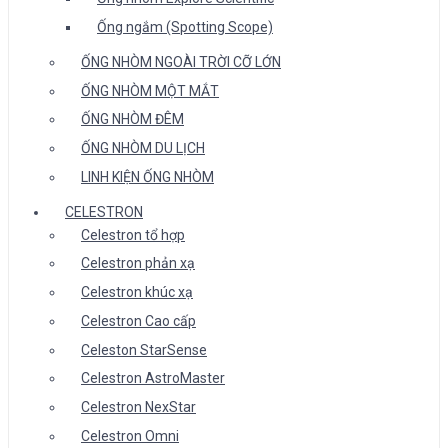
Ống ngắm (Spotting Scope)
ỐNG NHÒM NGOÀI TRỜI CỠ LỚN
ỐNG NHÒM MỘT MẮT
ỐNG NHÒM ĐÊM
ỐNG NHÒM DU LỊCH
LINH KIỆN ỐNG NHÒM
CELESTRON
Celestron tổ hợp
Celestron phản xạ
Celestron khúc xạ
Celestron Cao cấp
Celeston StarSense
Celestron AstroMaster
Celestron NexStar
Celestron Omni