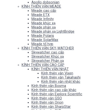
Apollo dobsonian
KÍNH THIÊN VĂN MEADE
Meade cao cấp
Meade ETX
Meade Infinity
Meade khúc xạ
Meade phản xạ
Meade phản xạ LightBridge
Meade Polaris
Meade SolarMax
Meade tổ hợp
KÍNH THIÊN VĂN SKY-WATCHER
Skywatcher cao cấp
Skywatcher Khúc xạ
Skywatcher Phản xạ
KÍNH THIÊN VĂN CAO CẤP
KÍNH THIÊN VĂN NHẬT
Kính thiên văn Vixen
Kính thiên văn Takahashi
Kính thiên văn nhật khác
Kính thiên văn Bosma
Kính thiên văn cao cấp khác
Kính thiên văn Explore Scientific
Kính thiên văn GSO
Kính thiên văn Orion
Kính thiên văn SharpStar