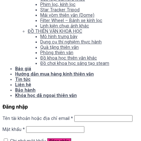
Phim lọc, kính lọc
Star Tracker Tripod
Mái vòm thiên văn (Dome)
Filter Wheel – Bánh xe kính lọc
Linh kiện chụp ảnh khác
ĐỒ THIÊN VĂN KHOA HỌC
Mô hình trưng bày
Dụng cụ thí nghiệm thực hành
Quà tặng thiên văn
Phòng thiên văn
Đồ khoa học thiên văn khác
Đồ chơi khoa học sáng tạo steam
Báo giá
Hướng dẫn mua hàng kính thiên văn
Tin tức
Liên hệ
Bảo hành
Khóa học dã ngoại thiên văn
Đăng nhập
Tên tài khoản hoặc địa chỉ email
*
Mật khẩu
*