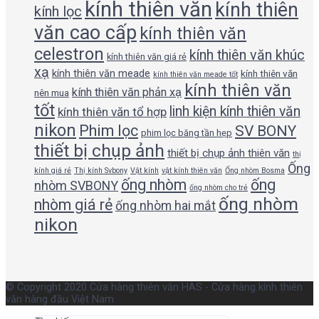
kính thiên văn
kính thiên
kính lọc
văn cao cấp
kính thiên văn
celestron
kính thiên văn khúc
kính thiên văn giá rẻ
xạ
kính thiên văn meade
kính thiên văn
kính thiên văn meade tốt
kính thiên văn
kính thiên văn phản xạ
nên mua
tốt
linh kiện kính thiên văn
kính thiên văn tổ hợp
nikon
Phim lọc
SV BONY
phim lọc băng tần hẹp
thiết bị chụp ảnh
thiết bị chụp ảnh thiên văn
thị
Ống
kính giá rẻ
Thị kính Svbony
Vật kính
vật kính thiên văn
Ống nhòm Bosma
ống nhòm
ống
nhòm SVBONY
ống nhòm cho trẻ
ống nhòm
nhòm giá rẻ
ống nhòm hai mắt
nikon
© Copyright 2020 Cửa hàng thiên văn HAS - Cửa hàng kính thiên
văn hàng đầu Việt Nam