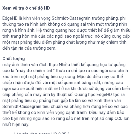
Xem vũ trụ ở chế độ HD
EdgeHD là kính viễn vọng Schmidt-Cassegrain trường phẳng, phi
thường tạo ra hình ảnh không có quang sai trên một trường nhìn
rộng và hình ảnh. Hệ thống quang học được thiết kế để giảm thiểu
tình trạng hôn mê của các ngôi sao ngoài trục; nó cũng cung cấp
một mặt phẳng tiêu điểm phẳng chất lượng như máy chiêm tinh
đến tận rìa của trường xem.
Chất lượng
máy ảnh thiên văn đích thực Nhiều thiết kế quang học tự quảng
cáo là “máy đo chiêm tinh” thực ra chỉ tạo ra các ngôi sao chính
xác trên một mặt phẳng tiêu cự cong. Mặc dù điều này có thể
chấp nhận được đối với một số quan sát bằng mắt, nhưng các
ngôi sao sẽ xuất hiện mất nét ở rìa khi được sử dụng với cảm biến
chip phẳng của máy ảnh kỹ thuật số. Quang học EdgeHD tạo ra
mặt phẳng tiêu cự phẳng hơn gấp ba lần so với kính thiên văn
Schmidt-Cassegrain tiêu chuẩn và phẳng hơn đáng kể so với các
thiết kế không có kính viễn vọng cạnh tranh. Điều này đảm bảo
cho bạn những ngôi sao rõ ràng sắc nét trên một số chip CCD lớn
nhất hiện nay.