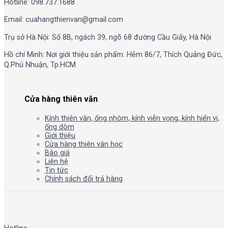
Hotline: 098.737.1688
Email: cuahangthienvan@gmail.com
Trụ sở Hà Nội: Số 8B, ngách 39, ngõ 68 đường Cầu Giấy, Hà Nội
Hồ chí Minh: Nơi giới thiệu sản phẩm: Hẻm 86/7, Thích Quảng Đức,
Q.Phú Nhuận, Tp.HCM
Cửa hàng thiên văn
Kính thiên văn, ống nhòm, kính viễn vọng, kính hiển vi,
ống dòm
Giới thiệu
Cửa hàng thiên văn học
Báo giá
Liên hệ
Tin tức
Chính sách đổi trả hàng