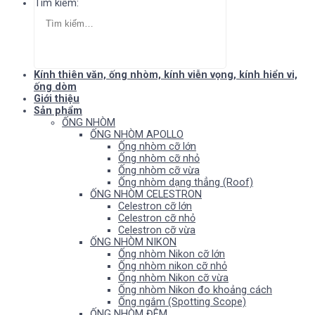
Tìm kiếm:
Kính thiên văn, ống nhòm, kính viễn vọng, kính hiển vi,
ống dòm
Giới thiệu
Sản phẩm
ỐNG NHÒM
ỐNG NHÒM APOLLO
Ống nhòm cỡ lớn
Ống nhòm cỡ nhỏ
Ống nhòm cỡ vừa
Ống nhòm dạng thẳng (Roof)
ỐNG NHÒM CELESTRON
Celestron cỡ lớn
Celestron cỡ nhỏ
Celestron cỡ vừa
ỐNG NHÒM NIKON
Ống nhòm Nikon cỡ lớn
Ống nhòm nikon cỡ nhỏ
Ống nhòm Nikon cỡ vừa
Ống nhòm Nikon đo khoảng cách
Ống ngắm (Spotting Scope)
ỐNG NHÒM ĐÊM