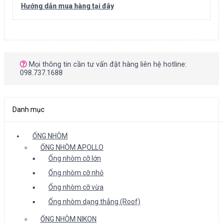
Hướng dẫn mua hàng tại đây
Mọi thông tin cần tư vấn đặt hàng liên hệ hotline:
098.737.1688
Danh mục
ỐNG NHÒM
ỐNG NHÒM APOLLO
Ống nhòm cỡ lớn
Ống nhòm cỡ nhỏ
Ống nhòm cỡ vừa
Ống nhòm dạng thẳng (Roof)
ỐNG NHÒM NIKON