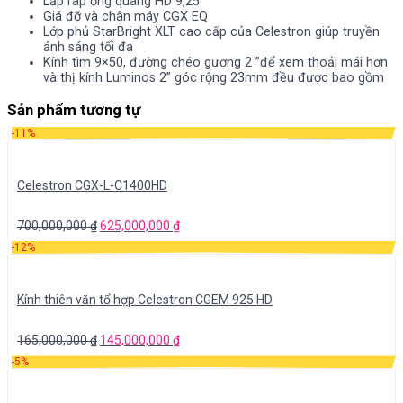
Lắp ráp ống quang HD 9,25 “
Giá đỡ và chân máy CGX EQ
Lớp phủ StarBright XLT cao cấp của Celestron giúp truyền
ánh sáng tối đa
Kính tìm 9×50, đường chéo gương 2 ”để xem thoải mái hơn
và thị kính Luminos 2” góc rộng 23mm đều được bao gồm
Sản phẩm tương tự
-11%
Celestron CGX-L-C1400HD
700,000,000
₫
625,000,000
₫
-12%
Kính thiên văn tổ hợp Celestron CGEM 925 HD
165,000,000
₫
145,000,000
₫
-5%