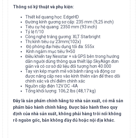
Thông số kỹ thuật và phụ kiện:
Thiết kế quang học: EdgeHD
Đường kính gương sơ cấp: 235 mm (9,25 inch)
Tiêu cự hệ quang: 2350 mm (93 inch)
Tỷ lệ f/10
Công nghệ tráng gương: XLT Starbright
Thị kính tiêu cự 23mm(102x)
Độ phóng đại hiệu dụng tối đa: 555x
Kính ngắm mục tiêu 9×50
Điều khiển tay Nexstar + và GPS bên trong hướng
dẫn người dùng thông qua thiết lập SkyAlign đơn
giản và có cơ sở dữ liệu đối tượng hơn 40.000
Tay vịn kép mạnh mẽ với bánh răng và động cơ
được nâng cấp neo vào kính thiên văn để theo dõi
chính xác và chỉ điểm chính xác
Nguồn cấp điện 12V DC -4A
Tổng khối lượng: 106,2 lbs (48,17 kg)
Đây là sản phẩm chính hãng từ nhà sản xuất, có mã sản
phẩm bảo hành chính hãng. Được bảo hành theo quy
định của nhà sản xuất, không phải hàng trôi nổi không
rõ nguồn gốc, bản không đầy đủ hoặc nội địa khác.