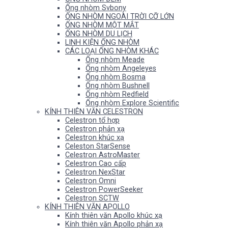
Ống nhòm Svbony
ỐNG NHÒM NGOÀI TRỜI CỠ LỚN
ỐNG NHÒM MỘT MẮT
ỐNG NHÒM DU LỊCH
LINH KIỆN ỐNG NHÒM
CÁC LOẠI ỐNG NHÒM KHÁC
Ống nhòm Meade
Ống nhòm Angeleyes
Ống nhòm Bosma
Ống nhòm Bushnell
Ống nhòm Redfield
Ống nhòm Explore Scientific
KÍNH THIÊN VĂN CELESTRON
Celestron tổ hợp
Celestron phản xạ
Celestron khúc xạ
Celeston StarSense
Celestron AstroMaster
Celestron Cao cấp
Celestron NexStar
Celestron Omni
Celestron PowerSeeker
Celestron SCTW
KÍNH THIÊN VĂN APOLLO
Kính thiên văn Apollo khúc xạ
Kính thiên văn Apollo phản xạ