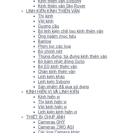
Kính thiên văn SVBony
Kính thiên văn Sky Rover
LINH KIỆN KÍNH THIÊN VĂN
Thị kính
Vật kính
Gương cầu
Bộ linh kiện chế tạo kính thiên văn
Ống ngắm mục tiêu
Barlow
Phim lọc các loại
Bộ chỉnh nét
Thùng đựng, túi đựng kính thiên văn
Bộ bám nhật động Goto
Bộ EQ kính thiên văn
Chân kính thiên văn
Linh kiện khác
Linh kiện Svbony
Sản phẩm đã qua sử dụng
KÍNH HIỂN VI VÀ LINH KIỆN
Kính hiển vi
Thị kính hiển vi
Vật kính hiển vi
Linh kiện kính hiển vi
THIẾT BỊ CHỤP ẢNH
Cameras QHY
Cameras ZWO ASI
Các loại Camera khác