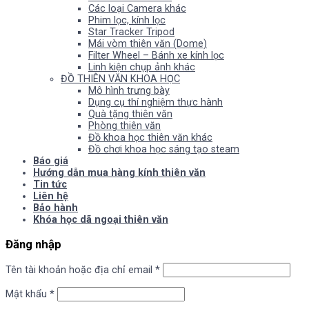
Các loại Camera khác
Phim lọc, kính lọc
Star Tracker Tripod
Mái vòm thiên văn (Dome)
Filter Wheel – Bánh xe kính lọc
Linh kiện chụp ảnh khác
ĐỒ THIÊN VĂN KHOA HỌC
Mô hình trưng bày
Dụng cụ thí nghiệm thực hành
Quà tặng thiên văn
Phòng thiên văn
Đồ khoa học thiên văn khác
Đồ chơi khoa học sáng tạo steam
Báo giá
Hướng dẫn mua hàng kính thiên văn
Tin tức
Liên hệ
Bảo hành
Khóa học dã ngoại thiên văn
Đăng nhập
Tên tài khoản hoặc địa chỉ email
*
Mật khẩu
*