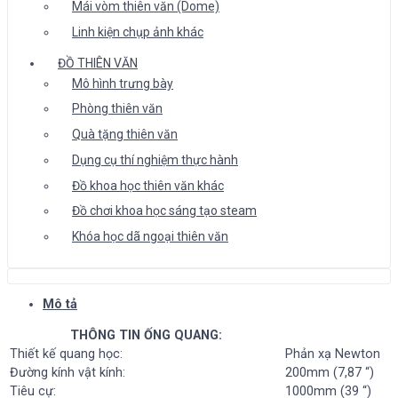
Mái vòm thiên văn (Dome)
Linh kiện chụp ảnh khác
ĐỒ THIÊN VĂN
Mô hình trưng bày
Phòng thiên văn
Quà tặng thiên văn
Dụng cụ thí nghiệm thực hành
Đồ khoa học thiên văn khác
Đồ chơi khoa học sáng tạo steam
Khóa học dã ngoại thiên văn
Mô tả
THÔNG TIN ỐNG QUANG:
Thiết kế quang học:
Phản xạ Newton
Đường kính vật kính:
200mm (7,87 “)
Tiêu cự:
1000mm (39 “)