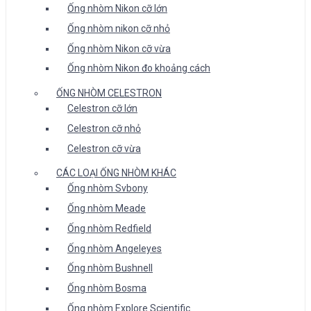
Ống nhòm Nikon cỡ lớn
Ống nhòm nikon cỡ nhỏ
Ống nhòm Nikon cỡ vừa
Ống nhòm Nikon đo khoảng cách
ỐNG NHÒM CELESTRON
Celestron cỡ lớn
Celestron cỡ nhỏ
Celestron cỡ vừa
CÁC LOẠI ỐNG NHÒM KHÁC
Ống nhòm Svbony
Ống nhòm Meade
Ống nhòm Redfield
Ống nhòm Angeleyes
Ống nhòm Bushnell
Ống nhòm Bosma
Ống nhòm Explore Scientific