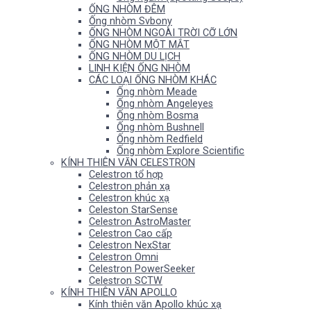
ỐNG NHÒM ĐÊM
Ống nhòm Svbony
ỐNG NHÒM NGOÀI TRỜI CỠ LỚN
ỐNG NHÒM MỘT MẮT
ỐNG NHÒM DU LỊCH
LINH KIỆN ỐNG NHÒM
CÁC LOẠI ỐNG NHÒM KHÁC
Ống nhòm Meade
Ống nhòm Angeleyes
Ống nhòm Bosma
Ống nhòm Bushnell
Ống nhòm Redfield
Ống nhòm Explore Scientific
KÍNH THIÊN VĂN CELESTRON
Celestron tổ hợp
Celestron phản xạ
Celestron khúc xạ
Celeston StarSense
Celestron AstroMaster
Celestron Cao cấp
Celestron NexStar
Celestron Omni
Celestron PowerSeeker
Celestron SCTW
KÍNH THIÊN VĂN APOLLO
Kính thiên văn Apollo khúc xạ