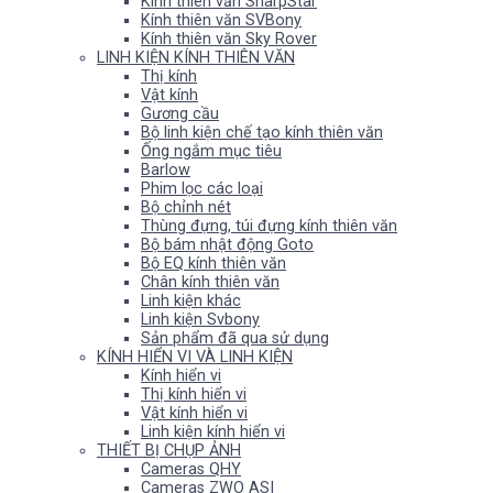
Kính thiên văn SharpStar
Kính thiên văn SVBony
Kính thiên văn Sky Rover
LINH KIỆN KÍNH THIÊN VĂN
Thị kính
Vật kính
Gương cầu
Bộ linh kiện chế tạo kính thiên văn
Ống ngắm mục tiêu
Barlow
Phim lọc các loại
Bộ chỉnh nét
Thùng đựng, túi đựng kính thiên văn
Bộ bám nhật động Goto
Bộ EQ kính thiên văn
Chân kính thiên văn
Linh kiện khác
Linh kiện Svbony
Sản phẩm đã qua sử dụng
KÍNH HIỂN VI VÀ LINH KIỆN
Kính hiển vi
Thị kính hiển vi
Vật kính hiển vi
Linh kiện kính hiển vi
THIẾT BỊ CHỤP ẢNH
Cameras QHY
Cameras ZWO ASI