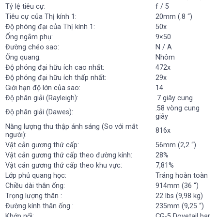
Tỷ lệ tiêu cự:
f / 5
Tiêu cự của Thị kính 1:
20mm (.8 “)
Độ phóng đại của Thị kính 1:
50x
Ống ngắm phụ:
9×50
Đường chéo sao:
N / A
Ống quang:
Nhôm
Độ phóng đại hữu ích cao nhất:
472x
Độ phóng đại hữu ích thấp nhất:
29x
Giới hạn độ lớn của sao:
14
Độ phân giải (Rayleigh):
.7 giây cung
.58 vòng cung
Độ phân giải (Dawes):
giây
Năng lượng thu thập ánh sáng (So với mắt
816x
người):
Vật cản gương thứ cấp:
56mm (2,2 “)
Vật cản gương thứ cấp theo đường kính:
28%
Vật cản gương thứ cấp theo khu vực:
7,81%
Lớp phủ quang học:
Tráng hoàn toàn
Chiều dài thân ống:
914mm (36 “)
Trọng lượng thân :
22 lbs (9,98 kg)
Đường kính thân ống :
235mm (9,25 “)
Khớp nối:
CG-5 Dovetail bar