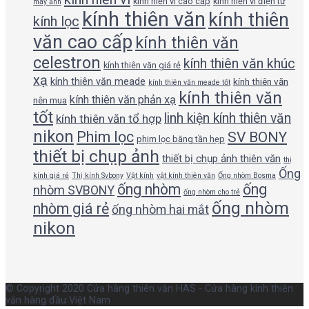
kính hiển vi cao cấp
kính hiển vi điện tử
máy ảnh
kính thiên văn
kính thiên
kính lọc
văn cao cấp
kính thiên văn
celestron
kính thiên văn khúc
kính thiên văn giá rẻ
xạ
kính thiên văn meade
kính thiên văn
kính thiên văn meade tốt
kính thiên văn
kính thiên văn phản xạ
nên mua
tốt
linh kiện kính thiên văn
kính thiên văn tổ hợp
nikon
Phim lọc
SV BONY
phim lọc băng tần hẹp
thiết bị chụp ảnh
thiết bị chụp ảnh thiên văn
thị
Ống
kính giá rẻ
Thị kính Svbony
Vật kính
vật kính thiên văn
Ống nhòm Bosma
ống nhòm
ống
nhòm SVBONY
ống nhòm cho trẻ
ống nhòm
nhòm giá rẻ
ống nhòm hai mắt
nikon
© Copyright 2020 Cửa hàng thiên văn HAS - Cửa hàng kính thiên
văn hàng đầu Việt Nam