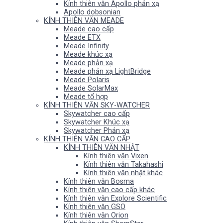
Kính thiên văn Apollo phản xạ
Apollo dobsonian
KÍNH THIÊN VĂN MEADE
Meade cao cấp
Meade ETX
Meade Infinity
Meade khúc xạ
Meade phản xạ
Meade phản xạ LightBridge
Meade Polaris
Meade SolarMax
Meade tổ hợp
KÍNH THIÊN VĂN SKY-WATCHER
Skywatcher cao cấp
Skywatcher Khúc xạ
Skywatcher Phản xạ
KÍNH THIÊN VĂN CAO CẤP
KÍNH THIÊN VĂN NHẬT
Kính thiên văn Vixen
Kính thiên văn Takahashi
Kính thiên văn nhật khác
Kính thiên văn Bosma
Kính thiên văn cao cấp khác
Kính thiên văn Explore Scientific
Kính thiên văn GSO
Kính thiên văn Orion