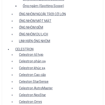
Ống ngắm (Spotting Scope)
ỐNG NHÒM NGOÀI TRỜI CỠ LỚN
ỐNG NHÒM MỘT MẮT
ỐNG NHÒM ĐÊM
ỐNG NHÒM DU LỊCH
LINH KIỆN ỐNG NHÒM
CELESTRON
Celestron tổ hợp
Celestron phản xạ
Celestron khúc xạ
Celestron Cao cấp
Celeston StarSense
Celestron AstroMaster
Celestron NexStar
Celestron Omni