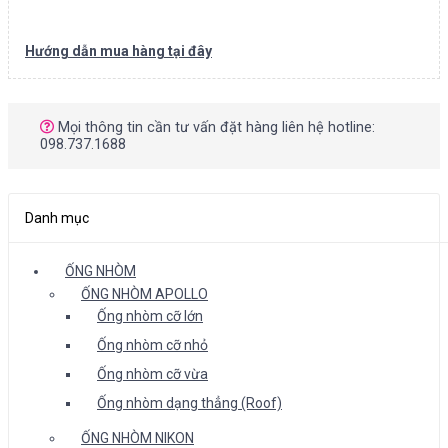
Hướng dẫn mua hàng tại đây
Mọi thông tin cần tư vấn đặt hàng liên hệ hotline:
098.737.1688
Danh mục
ỐNG NHÒM
ỐNG NHÒM APOLLO
Ống nhòm cỡ lớn
Ống nhòm cỡ nhỏ
Ống nhòm cỡ vừa
Ống nhòm dạng thẳng (Roof)
ỐNG NHÒM NIKON