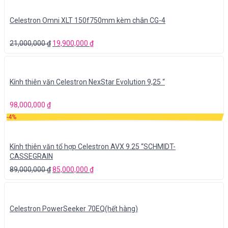
Celestron Omni XLT 150f750mm kèm chân CG-4
21,000,000
₫
19,900,000
₫
Kính thiên văn Celestron NexStar Evolution 9,25 “
98,000,000
₫
-4%
Kính thiên văn tổ hợp Celestron AVX 9.25 “SCHMIDT-
CASSEGRAIN
89,000,000
₫
85,000,000
₫
Celestron PowerSeeker 70EQ(hết hàng)