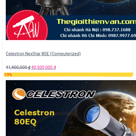
Celestron NexStar 8SE (Computerized)
41,900,000
₫
40,500,000
₫
-19%