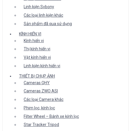
Linh kiện Svbony
Các loại linh kiện khác
Sản phẩm đã qua sử dụng
KÍNH HIỂN VI
Kính hiển vi
Thị kính hiển vi
Vật kính hiển vi
Linh kiện kính hiển vi
THIẾT BỊ CHỤP ẢNH
Cameras QHY
Cameras ZWO ASI
Các loại Camera khác
Phim lọc, kính lọc
Filter Wheel – Bánh xe kính lọc
Star Tracker Tripod