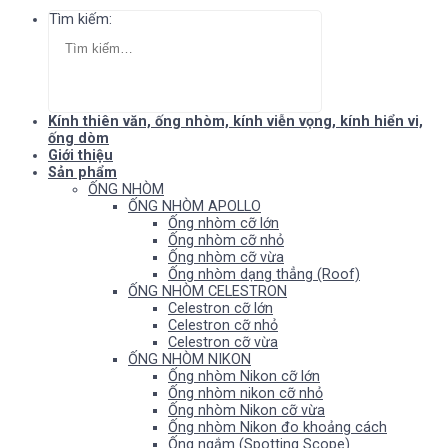
Tìm kiếm:
Kính thiên văn, ống nhòm, kính viễn vọng, kính hiển vi,
ống dòm
Giới thiệu
Sản phẩm
ỐNG NHÒM
ỐNG NHÒM APOLLO
Ống nhòm cỡ lớn
Ống nhòm cỡ nhỏ
Ống nhòm cỡ vừa
Ống nhòm dạng thẳng (Roof)
ỐNG NHÒM CELESTRON
Celestron cỡ lớn
Celestron cỡ nhỏ
Celestron cỡ vừa
ỐNG NHÒM NIKON
Ống nhòm Nikon cỡ lớn
Ống nhòm nikon cỡ nhỏ
Ống nhòm Nikon cỡ vừa
Ống nhòm Nikon đo khoảng cách
Ống ngắm (Spotting Scope)