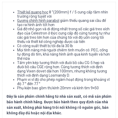
Thiết kế quang học
8 ”(200mm) f / 5 cung cấp tầm nhìn
trường rộng tuyệt vời
Gương chính hình parabol
giảm thiểu quang sai cầu để
tạo ra hình ảnh tốt hơn
Giá đỡ nhỏ gọn và di động nhất trong số các giá treo xích
đạo của Celestron ở Đức cung cấp độ cứng tương tự như
các giá treo lớn hơn của chúng tôi với độ uốn cong tối
thiểu và thiết kế công nghiệp được cải tiến
Có công suất thiết bị tối đa là 30 lb
Mọi tính năng mà người chiêm tinh muốn có: PEC, cổng
tự động dò tìm, khả năng hình ảnh qua kinh tuyến và hơn
thế nữa
Tấm yên kép tương thích với đuôi bồ câu CG-5 hẹp và
đuôi bồ câu CGE rộng hơn. Cũng tương thích với định
dạng Vixen dovet dài hơn 100mm, nhưng không tương
thích với định dạng Losmandy D.
Phạm vi vĩ độ cho phép ngàm hoạt động trong khoảng vĩ
độ 7 ° đến 77 °
Phụ kiện bao gồm thị kính 20mm và kính tìm 9×50
Đây là sản phẩm chính hãng từ nhà sản xuất, có mã sản phẩm
bảo hành chính hãng. Được bảo hành theo quy định của nhà
sản xuất, không phải hàng trôi nổi không rõ nguồn gốc, bản
không đầy đủ hoặc nội địa khác.