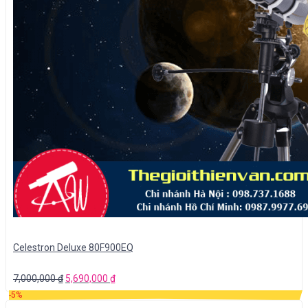
Celestron Deluxe 80F900EQ
7,000,000
₫
5,690,000
₫
-5%