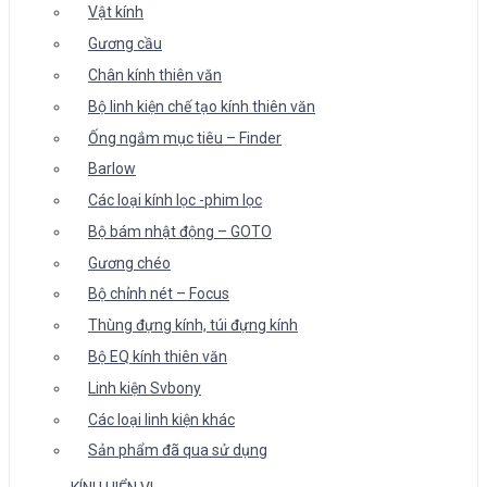
Vật kính
Gương cầu
Chân kính thiên văn
Bộ linh kiện chế tạo kính thiên văn
Ống ngắm mục tiêu – Finder
Barlow
Các loại kính lọc -phim lọc
Bộ bám nhật động – GOTO
Gương chéo
Bộ chỉnh nét – Focus
Thùng đựng kính, túi đựng kính
Bộ EQ kính thiên văn
Linh kiện Svbony
Các loại linh kiện khác
Sản phẩm đã qua sử dụng