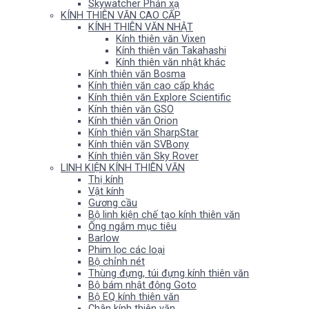
Skywatcher Phản xạ
KÍNH THIÊN VĂN CAO CẤP
KÍNH THIÊN VĂN NHẬT
Kính thiên văn Vixen
Kính thiên văn Takahashi
Kính thiên văn nhật khác
Kính thiên văn Bosma
Kính thiên văn cao cấp khác
Kính thiên văn Explore Scientific
Kính thiên văn GSO
Kính thiên văn Orion
Kính thiên văn SharpStar
Kính thiên văn SVBony
Kính thiên văn Sky Rover
LINH KIỆN KÍNH THIÊN VĂN
Thị kính
Vật kính
Gương cầu
Bộ linh kiện chế tạo kính thiên văn
Ống ngắm mục tiêu
Barlow
Phim lọc các loại
Bộ chỉnh nét
Thùng đựng, túi đựng kính thiên văn
Bộ bám nhật động Goto
Bộ EQ kính thiên văn
Chân kính thiên văn