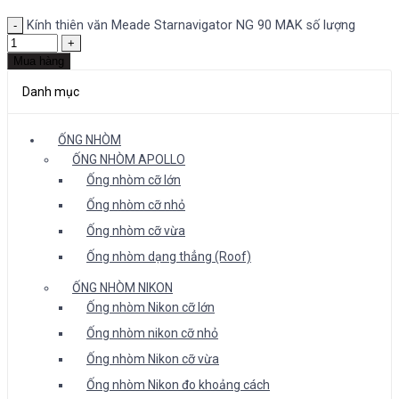
Kính thiên văn Meade Starnavigator NG 90 MAK số lượng
Mua hàng
Danh mục
ỐNG NHÒM
ỐNG NHÒM APOLLO
Ống nhòm cỡ lớn
Ống nhòm cỡ nhỏ
Ống nhòm cỡ vừa
Ống nhòm dạng thẳng (Roof)
ỐNG NHÒM NIKON
Ống nhòm Nikon cỡ lớn
Ống nhòm nikon cỡ nhỏ
Ống nhòm Nikon cỡ vừa
Ống nhòm Nikon đo khoảng cách