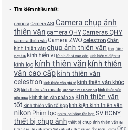
Tìm kiếm nhiều nhất:
Camera chụp ảnh
camera
Camera ASI
thiên văn
camera QHY
Cameras QHY
Camera ZWO
celestron
Chân
camera thiên văn
chụp ảnh thiên văn
kính thiên văn
filter
Filter
kính hiển vi
kính hiển vi cao cấp
kính hiển vi điện tử
máy ảnh
kính thiên văn
kính thiên
kính lọc
văn cao cấp
kính thiên văn
celestron
kính thiên văn khúc
kính thiên văn giá rẻ
xạ
kính thiên văn meade
kính thiên văn
kính thiên văn meade tốt
kính thiên văn
kính thiên văn phản xạ
nên mua
tốt
linh kiện kính thiên văn
kính thiên văn tổ hợp
nikon
Phim lọc
SV BONY
phim lọc băng tần hẹp
thiết bị chụp ảnh
thiết bị chụp ảnh thiên văn
thị
Ống
kính giá rẻ
Thị kính Svbony
Vật kính
vật kính thiên văn
Ống nhòm Bosma