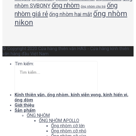
ống nhòm
ống
nhòm SVBONY
ống nhòm cho trẻ
ống nhòm
nhòm giá rẻ
ống nhòm hai mắt
nikon
© Copyright 2020 Cửa hàng thiên văn HAS - Cửa hàng kính thiên
văn hàng đầu Việt Nam
Tìm kiếm:
Kính thiên văn, ống nhòm, kính viễn vọng, kính hiển vi,
ống dòm
Giới thiệu
Sản phẩm
ỐNG NHÒM
ỐNG NHÒM APOLLO
Ống nhòm cỡ lớn
Ống nhòm cỡ nhỏ