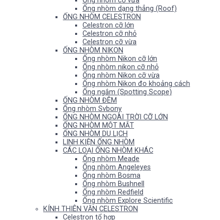
Ống nhòm cỡ vừa
Ống nhòm dạng thẳng (Roof)
ỐNG NHÒM CELESTRON
Celestron cỡ lớn
Celestron cỡ nhỏ
Celestron cỡ vừa
ỐNG NHÒM NIKON
Ống nhòm Nikon cỡ lớn
Ống nhòm nikon cỡ nhỏ
Ống nhòm Nikon cỡ vừa
Ống nhòm Nikon đo khoảng cách
Ống ngắm (Spotting Scope)
ỐNG NHÒM ĐÊM
Ống nhòm Svbony
ỐNG NHÒM NGOÀI TRỜI CỠ LỚN
ỐNG NHÒM MỘT MẮT
ỐNG NHÒM DU LỊCH
LINH KIỆN ỐNG NHÒM
CÁC LOẠI ỐNG NHÒM KHÁC
Ống nhòm Meade
Ống nhòm Angeleyes
Ống nhòm Bosma
Ống nhòm Bushnell
Ống nhòm Redfield
Ống nhòm Explore Scientific
KÍNH THIÊN VĂN CELESTRON
Celestron tổ hợp