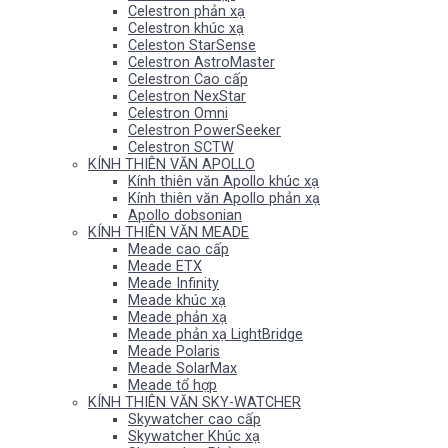
Celestron phản xạ
Celestron khúc xạ
Celeston StarSense
Celestron AstroMaster
Celestron Cao cấp
Celestron NexStar
Celestron Omni
Celestron PowerSeeker
Celestron SCTW
KÍNH THIÊN VĂN APOLLO
Kính thiên văn Apollo khúc xạ
Kính thiên văn Apollo phản xạ
Apollo dobsonian
KÍNH THIÊN VĂN MEADE
Meade cao cấp
Meade ETX
Meade Infinity
Meade khúc xạ
Meade phản xạ
Meade phản xạ LightBridge
Meade Polaris
Meade SolarMax
Meade tổ hợp
KÍNH THIÊN VĂN SKY-WATCHER
Skywatcher cao cấp
Skywatcher Khúc xạ