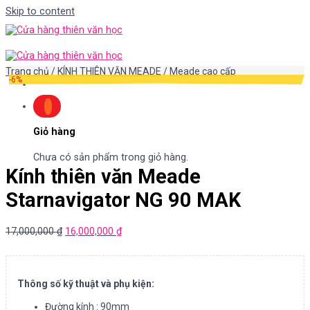
Skip to content
Trang chủ
/
KÍNH THIÊN VĂN MEADE
/
Meade cao cấp
-6%
Giỏ hàng
Chưa có sản phẩm trong giỏ hàng.
Kính thiên văn Meade
Starnavigator NG 90 MAK
17,000,000
₫
16,000,000
₫
Thông số kỹ thuật và phụ kiện:
Đường kính : 90mm