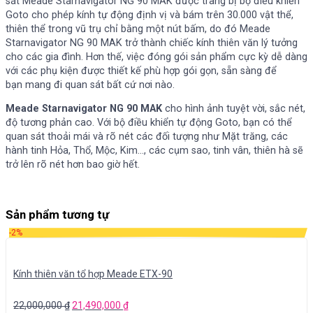
sát
Meade Starnavigator NG 90 MAK được trang bị bộ điều khiển
Goto cho phép kính tự động định vị và bám trên 30.000 vật thể,
thiên thể trong vũ trụ chỉ bằng một nút bấm, do đó Meade
Starnavigator NG 90 MAK trở thành chiếc kính thiên văn lý tưởng
cho các gia đình. Hơn thế, việc đóng gói sản phẩm cực kỳ dễ dàng
với các phụ kiện được thiết kế phù hợp gói gọn, sẵn sàng để
bạn mang đi quan sát bất cứ nơi nào.
Meade Starnavigator NG 90 MAK
cho hình ảnh tuyệt vời, sắc nét,
độ tương phản cao. Với bộ điều khiển tự động Goto, bạn có thể
quan sát thoải mái và rõ nét các đối tượng như Mặt trăng, các
hành tinh Hỏa, Thổ, Mộc, Kim…, các cụm sao, tinh vân, thiên hà sẽ
trở lên rõ nét hơn bao giờ hết.
Sản phẩm tương tự
-2%
Kính thiên văn tổ hợp Meade ETX-90
22,000,000
₫
21,490,000
₫