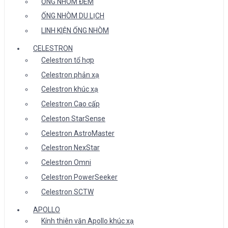
ỐNG NHÒM ĐÊM
ỐNG NHÒM DU LỊCH
LINH KIỆN ỐNG NHÒM
CELESTRON
Celestron tổ hợp
Celestron phản xạ
Celestron khúc xạ
Celestron Cao cấp
Celeston StarSense
Celestron AstroMaster
Celestron NexStar
Celestron Omni
Celestron PowerSeeker
Celestron SCTW
APOLLO
Kính thiên văn Apollo khúc xạ