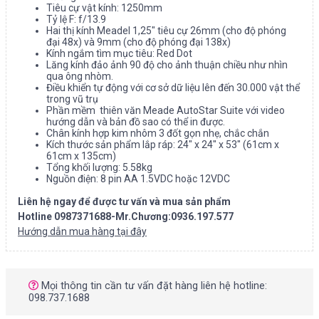
Tiêu cự vật kính: 1250mm
Tỷ lệ F: f/13.9
Hai thị kính Meadel 1,25″ tiêu cự 26mm (cho độ phóng
đại 48x) và 9mm (cho độ phóng đại 138x)
Kính ngắm tìm mục tiêu: Red Dot
Lăng kính đảo ảnh 90 độ cho ảnh thuận chiều như nhìn
qua ông nhòm.
Điều khiển tự động với cơ sở dữ liệu lên đến 30.000 vật thể
trong vũ trụ
Phần mềm thiên văn Meade AutoStar Suite với video
hướng dẫn và bản đồ sao có thể in được.
Chân kính hợp kim nhôm 3 đốt gọn nhẹ, chắc chắn
Kích thước sản phẩm lắp ráp: 24″ x 24″ x 53″ (61cm x
61cm x 135cm)
Tổng khối lượng: 5.58kg
Nguồn điện: 8 pin AA 1.5VDC hoặc 12VDC
Liên hệ ngay để được tư vấn và mua sản phẩm
Hotline 0987371688-Mr.Chương:0936.197.577
Hướng dẫn mua hàng tại đây
Mọi thông tin cần tư vấn đặt hàng liên hệ hotline:
098.737.1688