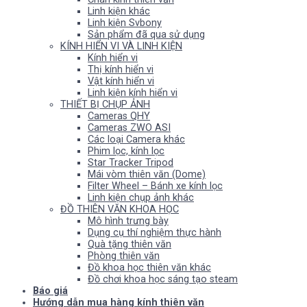
Linh kiện khác
Linh kiện Svbony
Sản phẩm đã qua sử dụng
KÍNH HIỂN VI VÀ LINH KIỆN
Kính hiển vi
Thị kính hiển vi
Vật kính hiển vi
Linh kiện kính hiển vi
THIẾT BỊ CHỤP ẢNH
Cameras QHY
Cameras ZWO ASI
Các loại Camera khác
Phim lọc, kính lọc
Star Tracker Tripod
Mái vòm thiên văn (Dome)
Filter Wheel – Bánh xe kính lọc
Linh kiện chụp ảnh khác
ĐỒ THIÊN VĂN KHOA HỌC
Mô hình trưng bày
Dụng cụ thí nghiệm thực hành
Quà tặng thiên văn
Phòng thiên văn
Đồ khoa học thiên văn khác
Đồ chơi khoa học sáng tạo steam
Báo giá
Hướng dẫn mua hàng kính thiên văn