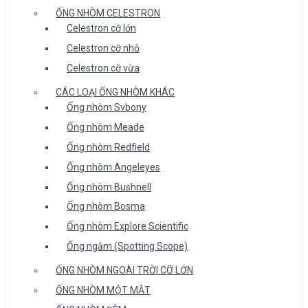
ỐNG NHÒM CELESTRON
Celestron cỡ lớn
Celestron cỡ nhỏ
Celestron cỡ vừa
CÁC LOẠI ỐNG NHÒM KHÁC
Ống nhòm Svbony
Ống nhòm Meade
Ống nhòm Redfield
Ống nhòm Angeleyes
Ống nhòm Bushnell
Ống nhòm Bosma
Ống nhòm Explore Scientific
Ống ngắm (Spotting Scope)
ỐNG NHÒM NGOÀI TRỜI CỠ LỚN
ỐNG NHÒM MỘT MẮT