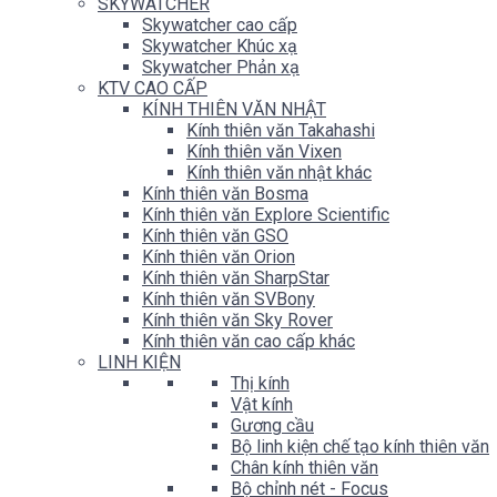
SKYWATCHER
Skywatcher cao cấp
Skywatcher Khúc xạ
Skywatcher Phản xạ
KTV CAO CẤP
KÍNH THIÊN VĂN NHẬT
Kính thiên văn Takahashi
Kính thiên văn Vixen
Kính thiên văn nhật khác
Kính thiên văn Bosma
Kính thiên văn Explore Scientific
Kính thiên văn GSO
Kính thiên văn Orion
Kính thiên văn SharpStar
Kính thiên văn SVBony
Kính thiên văn Sky Rover
Kính thiên văn cao cấp khác
LINH KIỆN
Thị kính
Vật kính
Gương cầu
Bộ linh kiện chế tạo kính thiên văn
Chân kính thiên văn
Bộ chỉnh nét - Focus