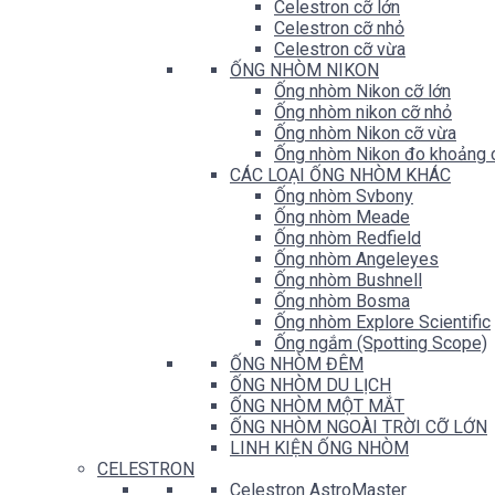
Celestron cỡ lớn
Celestron cỡ nhỏ
Celestron cỡ vừa
ỐNG NHÒM NIKON
Ống nhòm Nikon cỡ lớn
Ống nhòm nikon cỡ nhỏ
Ống nhòm Nikon cỡ vừa
Ống nhòm Nikon đo khoảng 
CÁC LOẠI ỐNG NHÒM KHÁC
Ống nhòm Svbony
Ống nhòm Meade
Ống nhòm Redfield
Ống nhòm Angeleyes
Ống nhòm Bushnell
Ống nhòm Bosma
Ống nhòm Explore Scientific
Ống ngắm (Spotting Scope)
ỐNG NHÒM ĐÊM
ỐNG NHÒM DU LỊCH
ỐNG NHÒM MỘT MẮT
ỐNG NHÒM NGOÀI TRỜI CỠ LỚN
LINH KIỆN ỐNG NHÒM
CELESTRON
Celestron AstroMaster