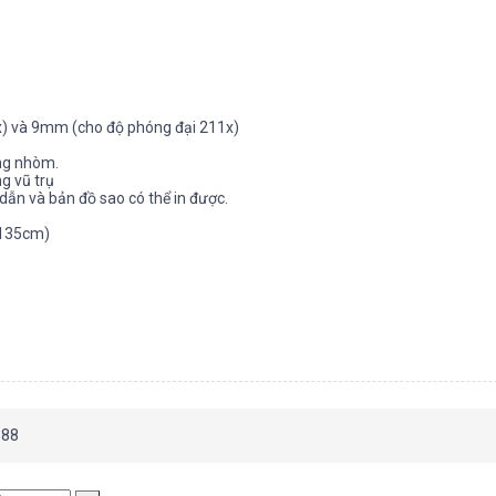
3x) và 9mm (cho độ phóng đại 211x)
ông nhòm.
ng vũ trụ
ẫn và bản đồ sao có thể in được.
 135cm)
688