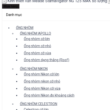
Kính thiên văn Meade Starnavigator NG 125 MAK số lượng
Mua hàng
Danh mục
ỐNG NHÒM
ỐNG NHÒM APOLLO
Ống nhòm cỡ lớn
Ống nhòm cỡ nhỏ
Ống nhòm cỡ vừa
Ống nhòm dạng thẳng (Roof)
ỐNG NHÒM NIKON
Ống nhòm Nikon cỡ lớn
Ống nhòm nikon cỡ nhỏ
Ống nhòm Nikon cỡ vừa
Ống nhòm Nikon đo khoảng cách
ỐNG NHÒM CELESTRON
Celestron cỡ lớn