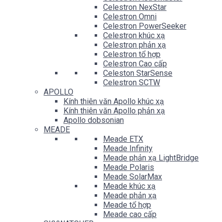
Celestron NexStar
Celestron Omni
Celestron PowerSeeker
Celestron khúc xạ
Celestron phản xạ
Celestron tổ hợp
Celestron Cao cấp
Celeston StarSense
Celestron SCTW
APOLLO
Kính thiên văn Apollo khúc xạ
Kính thiên văn Apollo phản xạ
Apollo dobsonian
MEADE
Meade ETX
Meade Infinity
Meade phản xạ LightBridge
Meade Polaris
Meade SolarMax
Meade khúc xạ
Meade phản xạ
Meade tổ hợp
Meade cao cấp