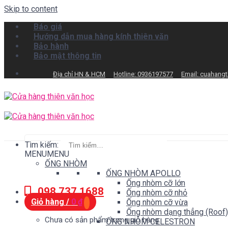
Skip to content
Báo giá
Hướng dẫn mua hàng kính thiên văn
Bảo hành
Bảo mật thông tin
Địa chỉ HN & HCM
Hotline: 0936197577
Email: cuahang
Tìm kiếm:
MENU
MENU
ỐNG NHÒM
ỐNG NHÒM APOLLO
Ống nhòm cỡ lớn
098.737.1688
Ống nhòm cỡ nhỏ
Giỏ hàng /
0
₫
Ống nhòm cỡ vừa
Ống nhòm dạng thẳng (Roof)
Chưa có sản phẩm trong giỏ hàng.
ỐNG NHÒM CELESTRON