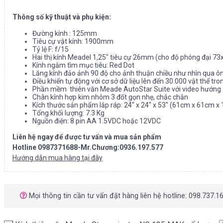
Thông số kỹ thuật và phụ kiện:
Đường kính : 125mm
Tiêu cự vật kính: 1900mm
Tỷ lệ F: f/15
Hai thị kính Meadel 1,25″ tiêu cự 26mm (cho độ phóng đại 7
Kính ngắm tìm mục tiêu: Red Dot
Lăng kính đảo ảnh 90 độ cho ảnh thuận chiều như nhìn qua 
Điều khiển tự động với cơ sở dữ liệu lên đến 30.000 vật thể tro
Phần mềm thiên văn Meade AutoStar Suite với video hướng d
Chân kính hợp kim nhôm 3 đốt gọn nhẹ, chắc chắn
Kích thước sản phẩm lắp ráp: 24″ x 24″ x 53″ (61cm x 61cm x
Tổng khối lượng: 7.3 Kg
Nguồn điện: 8 pin AA 1.5VDC hoặc 12VDC
Liên hệ ngay để được tư vấn và mua sản phẩm
Hotline 0987371688-Mr.Chương:0936.197.577
Hướng dẫn mua hàng tại đây
Mọi thông tin cần tư vấn đặt hàng liên hệ hotline: 098.737.1