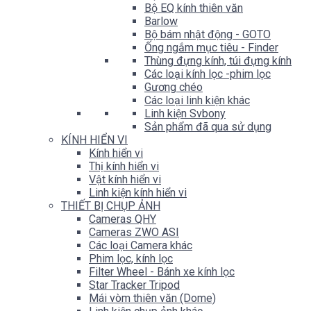
Bộ EQ kính thiên văn
Barlow
Bộ bám nhật động - GOTO
Ống ngắm mục tiêu - Finder
Thùng đựng kính, túi đựng kính
Các loại kính lọc -phim lọc
Gương chéo
Các loại linh kiện khác
Linh kiện Svbony
Sản phẩm đã qua sử dụng
KÍNH HIỂN VI
Kính hiển vi
Thị kính hiển vi
Vật kính hiển vi
Linh kiện kính hiển vi
THIẾT BỊ CHỤP ẢNH
Cameras QHY
Cameras ZWO ASI
Các loại Camera khác
Phim lọc, kính lọc
Filter Wheel - Bánh xe kính lọc
Star Tracker Tripod
Mái vòm thiên văn (Dome)