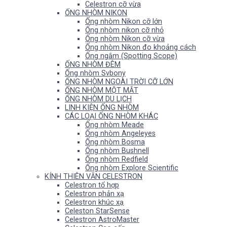
Celestron cỡ vừa
ỐNG NHÒM NIKON
Ống nhòm Nikon cỡ lớn
Ống nhòm nikon cỡ nhỏ
Ống nhòm Nikon cỡ vừa
Ống nhòm Nikon đo khoảng cách
Ống ngắm (Spotting Scope)
ỐNG NHÒM ĐÊM
Ống nhòm Svbony
ỐNG NHÒM NGOÀI TRỜI CỠ LỚN
ỐNG NHÒM MỘT MẮT
ỐNG NHÒM DU LỊCH
LINH KIỆN ỐNG NHÒM
CÁC LOẠI ỐNG NHÒM KHÁC
Ống nhòm Meade
Ống nhòm Angeleyes
Ống nhòm Bosma
Ống nhòm Bushnell
Ống nhòm Redfield
Ống nhòm Explore Scientific
KÍNH THIÊN VĂN CELESTRON
Celestron tổ hợp
Celestron phản xạ
Celestron khúc xạ
Celeston StarSense
Celestron AstroMaster