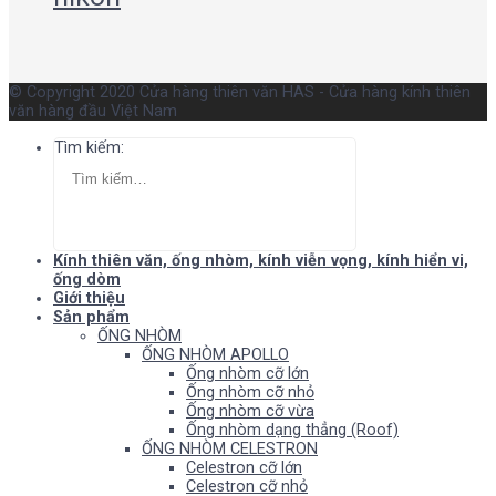
© Copyright 2020 Cửa hàng thiên văn HAS - Cửa hàng kính thiên
văn hàng đầu Việt Nam
Tìm kiếm:
Kính thiên văn, ống nhòm, kính viễn vọng, kính hiển vi,
ống dòm
Giới thiệu
Sản phẩm
ỐNG NHÒM
ỐNG NHÒM APOLLO
Ống nhòm cỡ lớn
Ống nhòm cỡ nhỏ
Ống nhòm cỡ vừa
Ống nhòm dạng thẳng (Roof)
ỐNG NHÒM CELESTRON
Celestron cỡ lớn
Celestron cỡ nhỏ