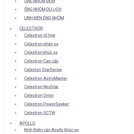
ỐNG NHÒM ĐÊM
ỐNG NHÒM DU LỊCH
LINH KIỆN ỐNG NHÒM
CELESTRON
Celestron tổ hợp
Celestron phản xạ
Celestron khúc xạ
Celestron Cao cấp
Celeston StarSense
Celestron AstroMaster
Celestron NexStar
Celestron Omni
Celestron PowerSeeker
Celestron SCTW
APOLLO
Kính thiên văn Apollo khúc xạ