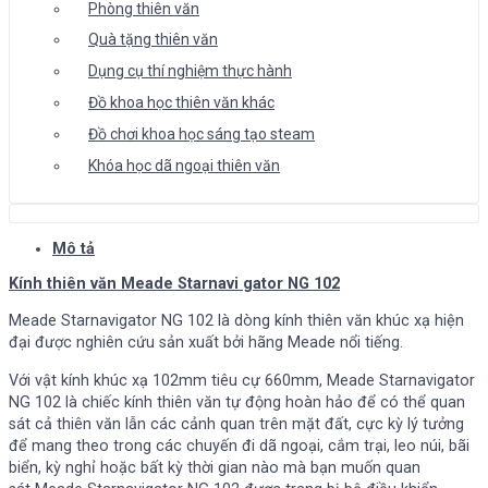
Phòng thiên văn
Quà tặng thiên văn
Dụng cụ thí nghiệm thực hành
Đồ khoa học thiên văn khác
Đồ chơi khoa học sáng tạo steam
Khóa học dã ngoại thiên văn
Mô tả
Kính thiên văn Meade Starnavi gator NG 102
Meade Starnavigator NG 102 là dòng kính thiên văn khúc xạ hiện
đại được nghiên cứu sản xuất bởi hãng Meade nổi tiếng.
Với vật kính khúc xạ 102mm tiêu cự 660mm,
Meade Starnavigator
NG 102 là chiếc kính thiên văn tự động hoàn hảo để
có thể quan
sát cả thiên văn lẫn các cảnh quan trên mặt đất, cực kỳ lý tưởng
để mang theo trong các chuyến đi dã ngoại, cắm trại, leo núi, bãi
biển, kỳ nghỉ hoặc bất kỳ thời gian nào mà bạn muốn quan