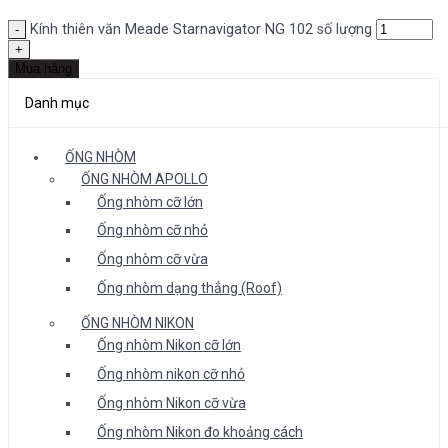
Kính thiên văn Meade Starnavigator NG 102 số lượng
Mua hàng
Danh mục
ỐNG NHÒM
ỐNG NHÒM APOLLO
Ống nhòm cỡ lớn
Ống nhòm cỡ nhỏ
Ống nhòm cỡ vừa
Ống nhòm dạng thẳng (Roof)
ỐNG NHÒM NIKON
Ống nhòm Nikon cỡ lớn
Ống nhòm nikon cỡ nhỏ
Ống nhòm Nikon cỡ vừa
Ống nhòm Nikon đo khoảng cách