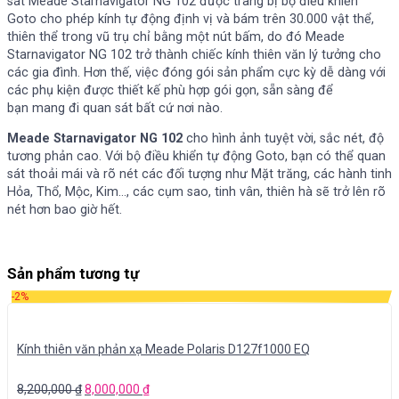
sát
Meade Starnavigator NG 102 được trang bị bộ điều khiển
Goto cho phép kính tự động định vị và bám trên 30.000 vật thể,
thiên thể trong vũ trụ chỉ bằng một nút bấm, do đó Meade
Starnavigator NG 102 trở thành chiếc kính thiên văn lý tưởng cho
các gia đình. Hơn thế, việc đóng gói sản phẩm cực kỳ dễ dàng với
các phụ kiện được thiết kế phù hợp gói gọn, sẵn sàng để
bạn mang đi quan sát bất cứ nơi nào.
Meade Starnavigator NG 102
cho hình ảnh tuyệt vời, sắc nét, độ
tương phản cao. Với bộ điều khiển tự động Goto, bạn có thể quan
sát thoải mái và rõ nét các đối tượng như Mặt trăng, các hành tinh
Hỏa, Thổ, Mộc, Kim…, các cụm sao, tinh vân, thiên hà sẽ trở lên rõ
nét hơn bao giờ hết.
Sản phẩm tương tự
-2%
Kính thiên văn phản xạ Meade Polaris D127f1000 EQ
8,200,000
₫
8,000,000
₫