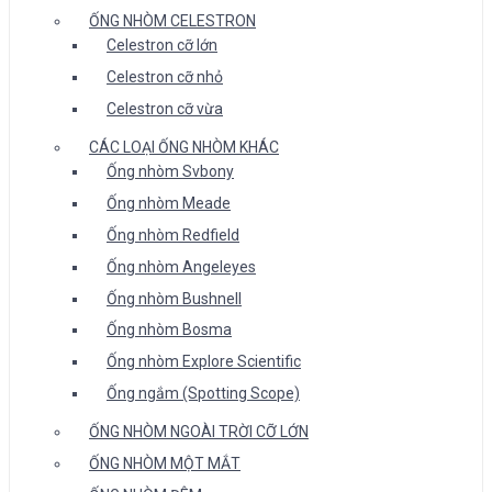
ỐNG NHÒM CELESTRON
Celestron cỡ lớn
Celestron cỡ nhỏ
Celestron cỡ vừa
CÁC LOẠI ỐNG NHÒM KHÁC
Ống nhòm Svbony
Ống nhòm Meade
Ống nhòm Redfield
Ống nhòm Angeleyes
Ống nhòm Bushnell
Ống nhòm Bosma
Ống nhòm Explore Scientific
Ống ngắm (Spotting Scope)
ỐNG NHÒM NGOÀI TRỜI CỠ LỚN
ỐNG NHÒM MỘT MẮT