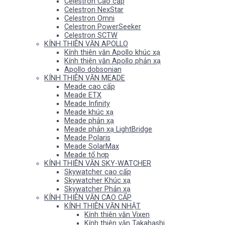
Celestron Cao cấp
Celestron NexStar
Celestron Omni
Celestron PowerSeeker
Celestron SCTW
KÍNH THIÊN VĂN APOLLO
Kính thiên văn Apollo khúc xạ
Kính thiên văn Apollo phản xạ
Apollo dobsonian
KÍNH THIÊN VĂN MEADE
Meade cao cấp
Meade ETX
Meade Infinity
Meade khúc xạ
Meade phản xạ
Meade phản xạ LightBridge
Meade Polaris
Meade SolarMax
Meade tổ hợp
KÍNH THIÊN VĂN SKY-WATCHER
Skywatcher cao cấp
Skywatcher Khúc xạ
Skywatcher Phản xạ
KÍNH THIÊN VĂN CAO CẤP
KÍNH THIÊN VĂN NHẬT
Kính thiên văn Vixen
Kính thiên văn Takahashi