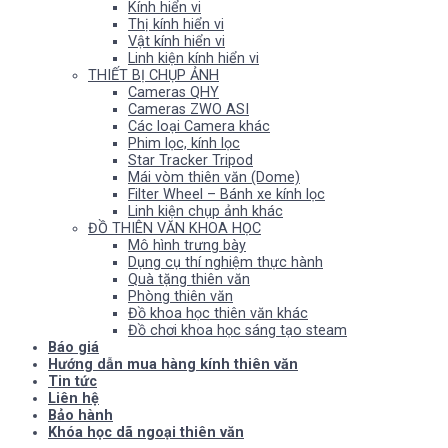
Kính hiển vi
Thị kính hiển vi
Vật kính hiển vi
Linh kiện kính hiển vi
THIẾT BỊ CHỤP ẢNH
Cameras QHY
Cameras ZWO ASI
Các loại Camera khác
Phim lọc, kính lọc
Star Tracker Tripod
Mái vòm thiên văn (Dome)
Filter Wheel – Bánh xe kính lọc
Linh kiện chụp ảnh khác
ĐỒ THIÊN VĂN KHOA HỌC
Mô hình trưng bày
Dụng cụ thí nghiệm thực hành
Quà tặng thiên văn
Phòng thiên văn
Đồ khoa học thiên văn khác
Đồ chơi khoa học sáng tạo steam
Báo giá
Hướng dẫn mua hàng kính thiên văn
Tin tức
Liên hệ
Bảo hành
Khóa học dã ngoại thiên văn