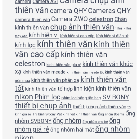
Camera chụp ảnh
camera
Camera ASI
thiên văn
camera QHY
Cameras QHY
Camera ZWO
celestron
Chân
camera thiên văn
chụp ảnh thiên văn
kính thiên văn
filter
Filter
kính hiển vi
kính hiển vi cao cấp
kính hiển vi điện tử
máy ảnh
kính thiên văn
kính thiên
kính lọc
văn cao cấp
kính thiên văn
celestron
kính thiên văn khúc
kính thiên văn giá rẻ
xạ
kính thiên văn meade
kính thiên văn
kính thiên văn meade tốt
kính thiên văn
kính thiên văn phản xạ
nên mua
tốt
linh kiện kính thiên văn
kính thiên văn tổ hợp
nikon
Phim lọc
SV BONY
phim lọc băng tần hẹp
thiết bị chụp ảnh
thiết bị chụp ảnh thiên văn
thị
Ống
kính giá rẻ
Thị kính Svbony
Vật kính
vật kính thiên văn
Ống nhòm Bosma
ống nhòm
ống
nhòm SVBONY
ống nhòm cho trẻ
ống nhòm
nhòm giá rẻ
ống nhòm hai mắt
nikon