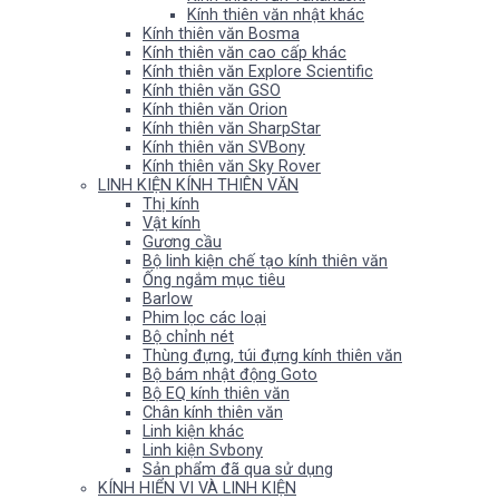
Kính thiên văn nhật khác
Kính thiên văn Bosma
Kính thiên văn cao cấp khác
Kính thiên văn Explore Scientific
Kính thiên văn GSO
Kính thiên văn Orion
Kính thiên văn SharpStar
Kính thiên văn SVBony
Kính thiên văn Sky Rover
LINH KIỆN KÍNH THIÊN VĂN
Thị kính
Vật kính
Gương cầu
Bộ linh kiện chế tạo kính thiên văn
Ống ngắm mục tiêu
Barlow
Phim lọc các loại
Bộ chỉnh nét
Thùng đựng, túi đựng kính thiên văn
Bộ bám nhật động Goto
Bộ EQ kính thiên văn
Chân kính thiên văn
Linh kiện khác
Linh kiện Svbony
Sản phẩm đã qua sử dụng
KÍNH HIỂN VI VÀ LINH KIỆN