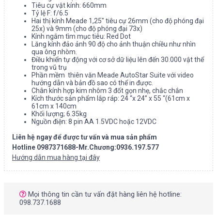
Tiêu cự vật kính: 660mm
Tỷ lệ F: f/6.5
Hai thị kính Meade 1,25″ tiêu cự 26mm (cho độ phóng đại
25x) và 9mm (cho độ phóng đại 73x)
Kính ngắm tìm mục tiêu: Red Dot
Lăng kính đảo ảnh 90 độ cho ảnh thuận chiều như nhìn
qua ông nhòm.
Điều khiển tự động với cơ sở dữ liệu lên đến 30.000 vật thể
trong vũ trụ
Phần mềm thiên văn Meade AutoStar Suite với video
hướng dẫn và bản đồ sao có thể in được.
Chân kính hợp kim nhôm 3 đốt gọn nhẹ, chắc chắn
Kích thước sản phẩm lắp ráp: 24 “x 24” x 55 “(61cm x
61cm x 140cm
Khối lượng; 6.35kg
Nguồn điện: 8 pin AA 1.5VDC hoặc 12VDC
Liên hệ ngay để được tư vấn và mua sản phẩm
Hotline 0987371688-Mr.Chương:0936.197.577
Hướng dẫn mua hàng tại đây
Mọi thông tin cần tư vấn đặt hàng liên hệ hotline:
098.737.1688