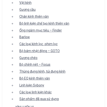
Vật kính
Gương cầu
Chân kính thiên văn
Bộ linh kiện chế tạo kính thiên văn
Ống ngắm mục tiêu – Finder
Barlow
Các loại kính lọc -phim lọc
Bộ bám nhật động – GOTO
Gương chéo
Bộ chỉnh nét – Focus
Thùng đựng kính, túi đựng kính
Bộ EQ kính thiên văn
Linh kiện Svbony
Các loại linh kiện khác
Sản phẩm đã qua sử dụng