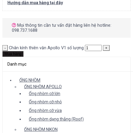
Hướng dẫn mua hàng tại đây
Mọi thông tin cần tư vấn đặt hàng liên hệ hotline:
098.737.1688
Chân kính thiên văn Apollo V1 số lượng
Mua hàng
Danh mục
ỐNG NHÒM
ỐNG NHÒM APOLLO
Ống nhòm cỡ lớn
Ống nhòm cỡ nhỏ
Ống nhòm cỡ vừa
Ống nhòm dạng thẳng (Roof)
ỐNG NHÒM NIKON