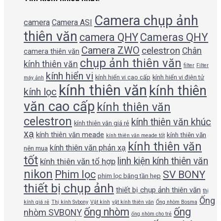
Camera chụp ảnh
camera
Camera ASI
thiên văn
camera QHY
Cameras QHY
Camera ZWO
celestron
Chân
camera thiên văn
chụp ảnh thiên văn
kính thiên văn
filter
Filter
kính hiển vi
kính hiển vi cao cấp
kính hiển vi điện tử
máy ảnh
kính thiên văn
kính thiên
kính lọc
văn cao cấp
kính thiên văn
celestron
kính thiên văn khúc
kính thiên văn giá rẻ
xạ
kính thiên văn meade
kính thiên văn
kính thiên văn meade tốt
kính thiên văn
kính thiên văn phản xạ
nên mua
tốt
linh kiện kính thiên văn
kính thiên văn tổ hợp
nikon
Phim lọc
SV BONY
phim lọc băng tần hẹp
thiết bị chụp ảnh
thiết bị chụp ảnh thiên văn
thị
Ống
kính giá rẻ
Thị kính Svbony
Vật kính
vật kính thiên văn
Ống nhòm Bosma
ống nhòm
ống
nhòm SVBONY
ống nhòm cho trẻ