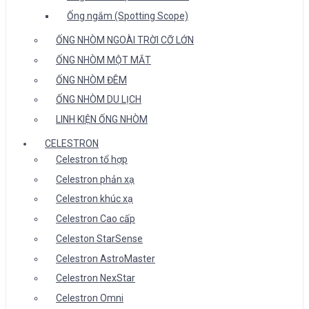
Ống ngắm (Spotting Scope)
ỐNG NHÒM NGOÀI TRỜI CỠ LỚN
ỐNG NHÒM MỘT MẮT
ỐNG NHÒM ĐÊM
ỐNG NHÒM DU LỊCH
LINH KIỆN ỐNG NHÒM
CELESTRON
Celestron tổ hợp
Celestron phản xạ
Celestron khúc xạ
Celestron Cao cấp
Celeston StarSense
Celestron AstroMaster
Celestron NexStar
Celestron Omni