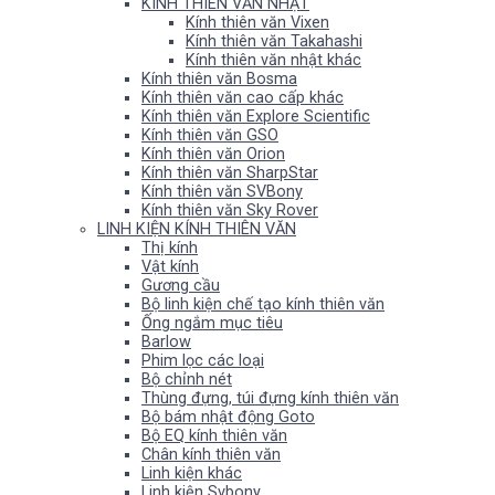
KÍNH THIÊN VĂN NHẬT
Kính thiên văn Vixen
Kính thiên văn Takahashi
Kính thiên văn nhật khác
Kính thiên văn Bosma
Kính thiên văn cao cấp khác
Kính thiên văn Explore Scientific
Kính thiên văn GSO
Kính thiên văn Orion
Kính thiên văn SharpStar
Kính thiên văn SVBony
Kính thiên văn Sky Rover
LINH KIỆN KÍNH THIÊN VĂN
Thị kính
Vật kính
Gương cầu
Bộ linh kiện chế tạo kính thiên văn
Ống ngắm mục tiêu
Barlow
Phim lọc các loại
Bộ chỉnh nét
Thùng đựng, túi đựng kính thiên văn
Bộ bám nhật động Goto
Bộ EQ kính thiên văn
Chân kính thiên văn
Linh kiện khác
Linh kiện Svbony