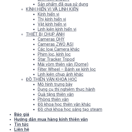
Sản phẩm đã qua sử dụng
KÍNH HIỂN VI VÀ LINH KIỆN
Kính hiển vi
Thị kính hiển vi
Vật kính hiển vi
Linh kiện kính hiển vi
THIẾT BỊ CHỤP ẢNH
Cameras QHY
Cameras ZWO ASI
Các loại Camera khác
Phim lọc, kính lọc
Star Tracker Tripod
Mái vòm thiên văn (Dome)
Filter Wheel – Bánh xe kính lọc
Linh kiện chụp ảnh khác
ĐỒ THIÊN VĂN KHOA HỌC
Mô hình trưng bày
Dụng cụ thí nghiệm thực hành
Quà tặng thiên văn
Phòng thiên văn
Đồ khoa học thiên văn khác
Đồ chơi khoa học sáng tạo steam
Báo giá
Hướng dẫn mua hàng kính thiên văn
Tin tức
Liên hệ