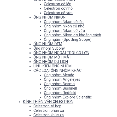
Celestron cỡ lớn
Celestron cỡ nhỏ
Celestron cỡ vừa
ỐNG NHÒM NIKON
Ống nhòm Nikon cỡ lớn
Ống nhòm nikon cỡ nhỏ
Ống nhòm Nikon cỡ vừa
Ống nhòm Nikon đo khoảng cách
Ống ngắm (Spotting Scope)
ỐNG NHÒM ĐÊM
Ống nhòm Svbony
ỐNG NHÒM NGOÀI TRỜI CỠ LỚN
ỐNG NHÒM MỘT MẮT
ỐNG NHÒM DU LỊCH
LINH KIỆN ỐNG NHÒM
CÁC LOẠI ỐNG NHÒM KHÁC
Ống nhòm Meade
Ống nhòm Angeleyes
Ống nhòm Bosma
Ống nhòm Bushnell
Ống nhòm Redfield
Ống nhòm Explore Scientific
KÍNH THIÊN VĂN CELESTRON
Celestron tổ hợp
Celestron phản xạ
Celestron khúc xạ