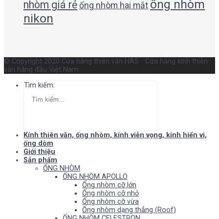
ống nhòm
nhòm giá rẻ
ống nhòm hai mắt
nikon
© Copyright 2020 Cửa hàng thiên văn HAS - Cửa hàng kính thiên
văn hàng đầu Việt Nam
Tìm kiếm:
Kính thiên văn, ống nhòm, kính viễn vọng, kính hiển vi,
ống dòm
Giới thiệu
Sản phẩm
ỐNG NHÒM
ỐNG NHÒM APOLLO
Ống nhòm cỡ lớn
Ống nhòm cỡ nhỏ
Ống nhòm cỡ vừa
Ống nhòm dạng thẳng (Roof)
ỐNG NHÒM CELESTRON