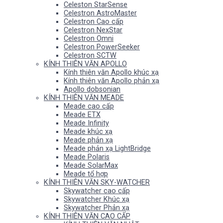
Celeston StarSense
Celestron AstroMaster
Celestron Cao cấp
Celestron NexStar
Celestron Omni
Celestron PowerSeeker
Celestron SCTW
KÍNH THIÊN VĂN APOLLO
Kính thiên văn Apollo khúc xạ
Kính thiên văn Apollo phản xạ
Apollo dobsonian
KÍNH THIÊN VĂN MEADE
Meade cao cấp
Meade ETX
Meade Infinity
Meade khúc xạ
Meade phản xạ
Meade phản xạ LightBridge
Meade Polaris
Meade SolarMax
Meade tổ hợp
KÍNH THIÊN VĂN SKY-WATCHER
Skywatcher cao cấp
Skywatcher Khúc xạ
Skywatcher Phản xạ
KÍNH THIÊN VĂN CAO CẤP