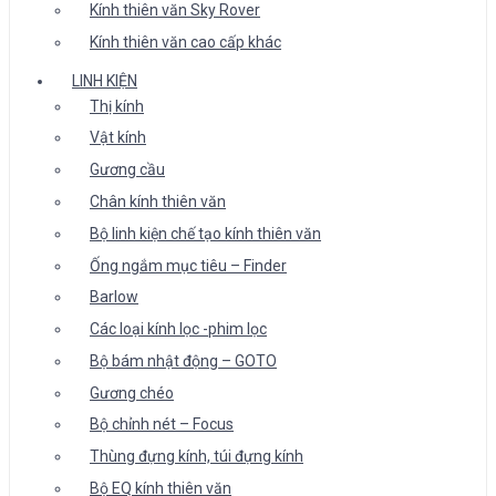
Kính thiên văn Sky Rover
Kính thiên văn cao cấp khác
LINH KIỆN
Thị kính
Vật kính
Gương cầu
Chân kính thiên văn
Bộ linh kiện chế tạo kính thiên văn
Ống ngắm mục tiêu – Finder
Barlow
Các loại kính lọc -phim lọc
Bộ bám nhật động – GOTO
Gương chéo
Bộ chỉnh nét – Focus
Thùng đựng kính, túi đựng kính
Bộ EQ kính thiên văn