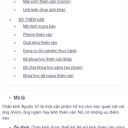
Mái vòm thiên văn (Dome)
Linh kiện chụp ảnh khác
ĐỒ THIÊN VĂN
Mô hình trưng bày
Phòng thiên văn
Quà tặng thiên văn
Dụng cụ thí nghiệm thực hành
Đồ khoa học thiên văn khác
Đồ chơi khoa học sáng tạo steam
Khóa học dã ngoại thiên văn
Mô tả
Chân kính Apollo V1 là một sản phẩm hỗ trợ cho việc quan sát với
ống nhòm, ống ngắm hay kính thiên văn. Nó có những ưu điểm
sau:
Ổn định:
Chân kính được thiết kế để giữ kính thiên văn vững