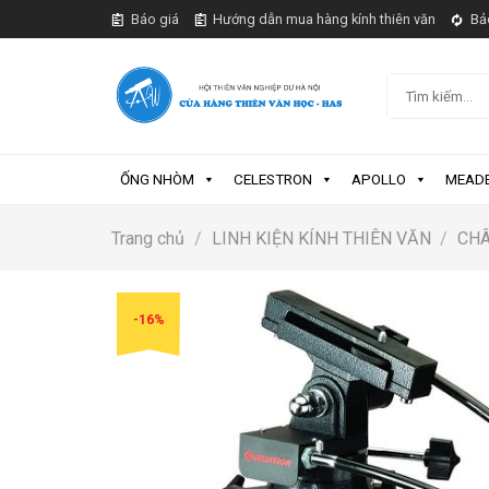
Skip
Báo giá
Hướng dẫn mua hàng kính thiên văn
Bả
to
content
Tìm
kiếm:
ỐNG NHÒM
CELESTRON
APOLLO
MEAD
Trang chủ
/
LINH KIỆN KÍNH THIÊN VĂN
/
CHÂ
-16%