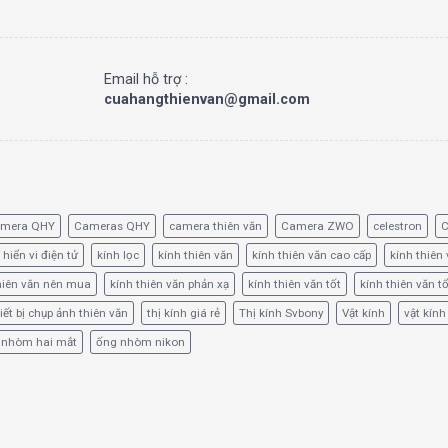
Email hỗ trợ :
cuahangthienvan@gmail.com
amera QHY
Cameras QHY
camera thiên văn
Camera ZWO
celestron
C
 hiển vi điện tử
kính lọc
kính thiên văn
kính thiên văn cao cấp
kính thiên 
hiên văn nên mua
kính thiên văn phản xạ
kính thiên văn tốt
kính thiên văn t
iết bị chụp ảnh thiên văn
thị kính giá rẻ
Thị kính Svbony
Vật kính
vật kính
 nhòm hai mắt
ống nhòm nikon