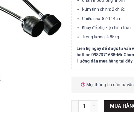
Chân tripod: ống nhôm
Núm tinh chỉnh: 2 chiếc
Chiều cao: 82-114cm
Khay để phụ kiện hình tròn
Trọng lương: 4.85kg
Liên hệ ngay để được tư vấn
hotline 0987371688-Mr.Chươ
Hướng dẫn mua hàng tại đây
Mọi thông tin cần tư vấn
Chân Celestron Heavy-Duty A
MUA HÀN