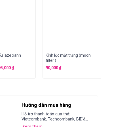
ếu laze xanh
Kính lọc mặt trăng (moon
Chân đế
filter )
Mount 2
95,000
₫
90,000
₫
2,500,
Hướng dẫn mua hàng
Hỗ trợ thanh toán qua thẻ:
Vietcombank, Techcombank, BIDV,...
Xem thêm