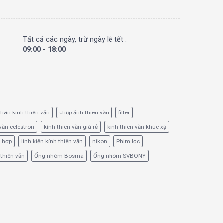
Tất cả các ngày, trừ ngày lễ tết :
09:00 - 18:00
hân kính thiên văn
chụp ảnh thiên văn
filter
văn celestron
kính thiên văn giá rẻ
kính thiên văn khúc xạ
ổ hợp
linh kiện kính thiên văn
nikon
Phim lọc
 thiên văn
Ống nhòm Bosma
Ống nhòm SVBONY