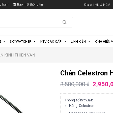
o hành
Bảo mật thông tin
Địa chỉ HN & HCM
E
SKYWATCHER
KTV CAO CẤP
LINH KIỆN
KÍNH HIỂN V
N KÍNH THIÊN VĂN
Chân Celestron 
3,500,000
2,950,
₫
Thông số kĩ thuật:
Hãng: Celestron