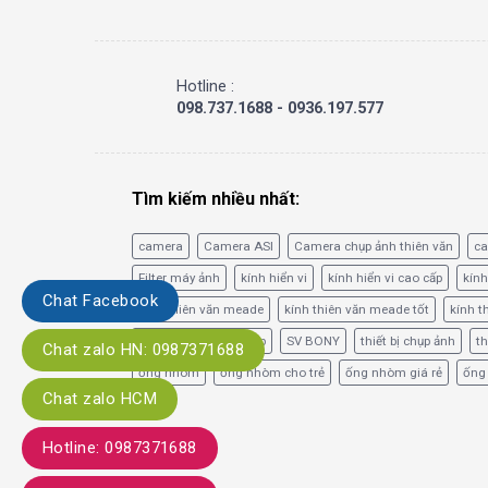
Hotline :
098.737.1688 - 0936.197.577
Tìm kiếm nhiều nhất:
camera
Camera ASI
Camera chụp ảnh thiên văn
c
Filter máy ảnh
kính hiển vi
kính hiển vi cao cấp
kính
Chat Facebook
kính thiên văn meade
kính thiên văn meade tốt
kính t
phim lọc băng tần hẹp
SV BONY
thiết bị chụp ảnh
th
Chat zalo HN: 0987371688
ống nhòm
ống nhòm cho trẻ
ống nhòm giá rẻ
ống
Chat zalo HCM
Hotline: 0987371688