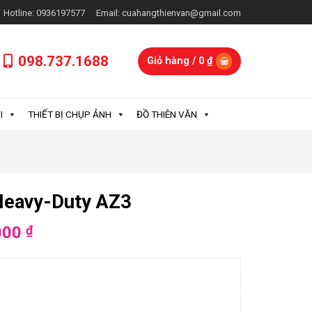
Hotline: 0936197577
Email: cuahangthienvan@gmail.com
098.737.1688
Giỏ hàng /
0
₫
I
THIẾT BỊ CHỤP ẢNH
ĐỒ THIÊN VĂN
Heavy-Duty AZ3
000
₫