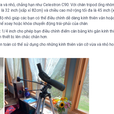
vừa và nhỏ, chẳng hạn như Celestron C90.
Với chân tripod ống nhô
u là 32 inch (xấp xỉ 82cm) và chiều cao mở rộng tối đa là 45 inch 
n độ nhỏ giúp các bạn có thể điều chỉnh dễ dàng kính thiên văn h
thể xoay hoặc khóa chuyển động trái-phải của chân.
 1/4 inch cho phép bạn điều chỉnh điểm cân bằng khi gắn kính th
 thiết bị lên chắc chắn hơn.
oàn toàn có thể sử dụng cho những kính thiên văn cỡ vừa và nhỏ h