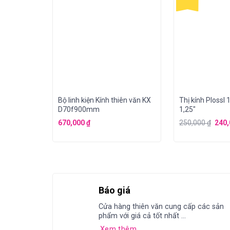
Bộ linh kiện Kính thiên văn KX
Thị kính Ploss
D70f900mm
1,25″
670,000
₫
250,000
₫
240
Báo giá
Cửa hàng thiên văn cung cấp các sản
phẩm với giá cả tốt nhất ...
Xem thêm