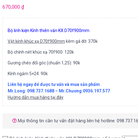
670,000
₫
Bộ linh kiện Kính thiên văn KX D70f900mm
Vật kính khúc xạ D70f900mm
kèm gá đỡ: 370k
Bộ chỉnh nét khúc xạ 70f900: 120k
Gương chéo đổi góc (chuẩn 1,25): 90k
Kính ngắm 5×24: 90k
Liên hệ ngay để được tư vấn và mua sản phẩm
Mr.Long: 098.737.1688 – Mr.Chương:0936.197.577
Hướng dẫn mua hàng tại đây
Mọi thông tin cần tư vấn đặt hàng liên hệ hotline: 098.737.1