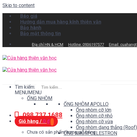
Skip to content
Báo giá
Hướng dẫn mua hàng kính thiên văn
Bảo hành
Bảo mật thông tin
Địa chỉ HN & HCM
Hotline: 0936197577
Email: cuahang
Tìm kiếm:
MENU
MENU
ỐNG NHÒM
ỐNG NHÒM APOLLO
Ống nhòm cỡ lớn
098.737.1688
Ống nhòm cỡ nhỏ
Giỏ hàng /
0
₫
Ống nhòm cỡ vừa
Ống nhòm dạng thẳng (Roof)
Chưa có sản phẩm trong giỏ hàng.
ỐNG NHÒM CELESTRON