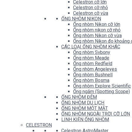
Celestron cỡ lớn
Celestron cỡ nhỏ
Celestron cỡ vừa
ỐNG NHÒM NIKON
Ống nhòm Nikon cỡ lớn
Ống nhòm nikon cỡ nhỏ
Ống nhòm Nikon cỡ vừa
Ống nhòm Nikon đo khoảng 
CÁC LOẠI ỐNG NHÒM KHÁC
Ống nhòm Svbony
Ống nhòm Meade
Ống nhòm Redfield
Ống nhòm Angeleyes
Ống nhòm Bushnell
Ống nhòm Bosma
Ống nhòm Explore Scientific
Ống ngắm (Spotting Scope)
ỐNG NHÒM ĐÊM
ỐNG NHÒM DU LỊCH
ỐNG NHÒM MỘT MẮT
ỐNG NHÒM NGOÀI TRỜI CỠ LỚN
LINH KIỆN ỐNG NHÒM
CELESTRON
Celestron AstroMaster