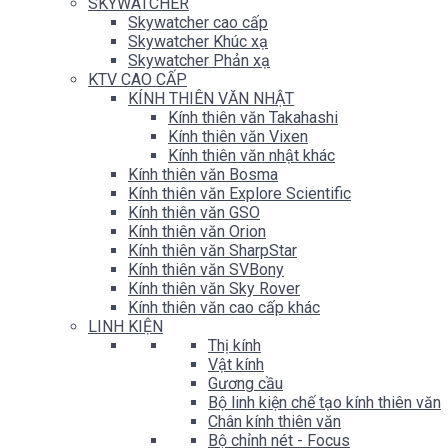
SKYWATCHER
Skywatcher cao cấp
Skywatcher Khúc xạ
Skywatcher Phản xạ
KTV CAO CẤP
KÍNH THIÊN VĂN NHẬT
Kính thiên văn Takahashi
Kính thiên văn Vixen
Kính thiên văn nhật khác
Kính thiên văn Bosma
Kính thiên văn Explore Scientific
Kính thiên văn GSO
Kính thiên văn Orion
Kính thiên văn SharpStar
Kính thiên văn SVBony
Kính thiên văn Sky Rover
Kính thiên văn cao cấp khác
LINH KIỆN
Thị kính
Vật kính
Gương cầu
Bộ linh kiện chế tạo kính thiên văn
Chân kính thiên văn
Bộ chỉnh nét - Focus