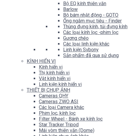
Bộ EQ kính thiên văn
Barlow
Bộ bám nhật động - GOTO
Ống ngắm mục tiêu - Finder
Thùng đựng kính, túi đựng kính
Các loại kính lọc -phim lọc
Gương chéo
Các loại linh kiện khác
Linh kiện Svbony
Sản phẩm đã qua sử dụng
KÍNH HIỂN VI
Kính hiển vi
Thị kính hiển vi
Vật kính hiển vi
Linh kiện kính hiển vi
THIẾT BỊ CHỤP ẢNH
Cameras QHY
Cameras ZWO ASI
Các loại Camera khác
Phim lọc, kính lọc
Filter Wheel - Bánh xe kính lọc
Star Tracker Tripod
Mái vòm thiên văn (Dome)