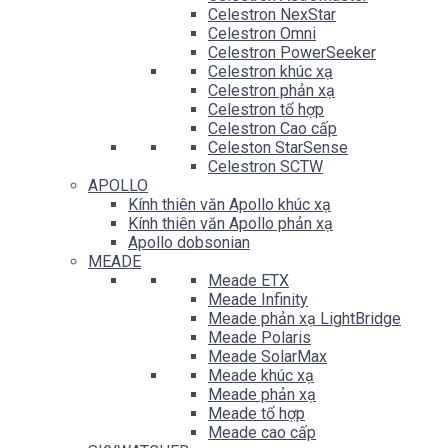
Celestron NexStar
Celestron Omni
Celestron PowerSeeker
Celestron khúc xạ
Celestron phản xạ
Celestron tổ hợp
Celestron Cao cấp
Celeston StarSense
Celestron SCTW
APOLLO
Kính thiên văn Apollo khúc xạ
Kính thiên văn Apollo phản xạ
Apollo dobsonian
MEADE
Meade ETX
Meade Infinity
Meade phản xạ LightBridge
Meade Polaris
Meade SolarMax
Meade khúc xạ
Meade phản xạ
Meade tổ hợp
Meade cao cấp