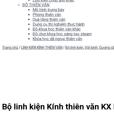
Linh kiện chụp ảnh khác
ĐỒ THIÊN VĂN
Mô hình trưng bày
Phòng thiên văn
Quà tặng thiên văn
Dụng cụ thí nghiệm thực hành
Đồ khoa học thiên văn khác
Đồ chơi khoa học sáng tạo steam
Khóa học dã ngoại thiên văn
Trang chủ
/
LINH KIỆN KÍNH THIÊN VĂN
/
Bộ linh kiện, Vật kính, Gương c
Bộ linh kiện Kính thiên văn 