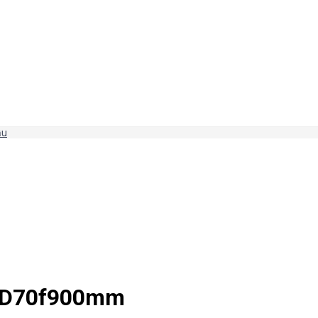
ầu
KX D70f900mm