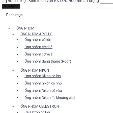
Bộ linh kiện Kính thiên văn KX D70f900mm số lượng
Mua hàng
Danh mục
ỐNG NHÒM
ỐNG NHÒM APOLLO
Ống nhòm cỡ lớn
Ống nhòm cỡ nhỏ
Ống nhòm cỡ vừa
Ống nhòm dạng thẳng (Roof)
ỐNG NHÒM NIKON
Ống nhòm Nikon cỡ lớn
Ống nhòm nikon cỡ nhỏ
Ống nhòm Nikon cỡ vừa
Ống nhòm Nikon đo khoảng cách
ỐNG NHÒM CELESTRON
Celestron cỡ lớn