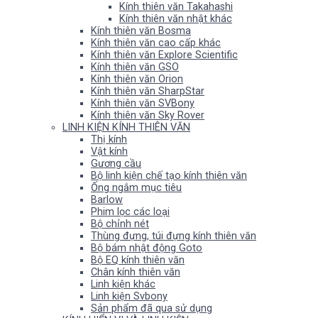
Kính thiên văn Takahashi
Kính thiên văn nhật khác
Kính thiên văn Bosma
Kính thiên văn cao cấp khác
Kính thiên văn Explore Scientific
Kính thiên văn GSO
Kính thiên văn Orion
Kính thiên văn SharpStar
Kính thiên văn SVBony
Kính thiên văn Sky Rover
LINH KIỆN KÍNH THIÊN VĂN
Thị kính
Vật kính
Gương cầu
Bộ linh kiện chế tạo kính thiên văn
Ống ngắm mục tiêu
Barlow
Phim lọc các loại
Bộ chỉnh nét
Thùng đựng, túi đựng kính thiên văn
Bộ bám nhật động Goto
Bộ EQ kính thiên văn
Chân kính thiên văn
Linh kiện khác
Linh kiện Svbony
Sản phẩm đã qua sử dụng