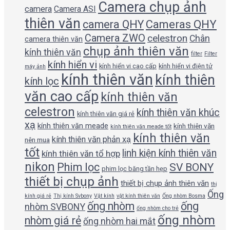
Camera chụp ảnh
camera
Camera ASI
thiên văn
camera QHY
Cameras QHY
Camera ZWO
celestron
Chân
camera thiên văn
chụp ảnh thiên văn
kính thiên văn
filter
Filter
kính hiển vi
kính hiển vi cao cấp
kính hiển vi điện tử
máy ảnh
kính thiên văn
kính thiên
kính lọc
văn cao cấp
kính thiên văn
celestron
kính thiên văn khúc
kính thiên văn giá rẻ
xạ
kính thiên văn meade
kính thiên văn
kính thiên văn meade tốt
kính thiên văn
kính thiên văn phản xạ
nên mua
tốt
linh kiện kính thiên văn
kính thiên văn tổ hợp
nikon
Phim lọc
SV BONY
phim lọc băng tần hẹp
thiết bị chụp ảnh
thiết bị chụp ảnh thiên văn
thị
Ống
kính giá rẻ
Thị kính Svbony
Vật kính
vật kính thiên văn
Ống nhòm Bosma
ống nhòm
ống
nhòm SVBONY
ống nhòm cho trẻ
ống nhòm
nhòm giá rẻ
ống nhòm hai mắt