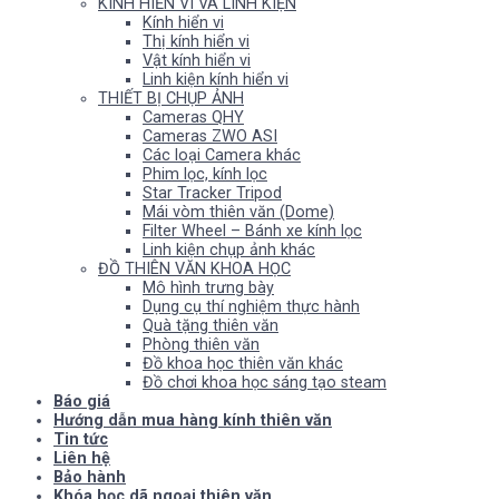
KÍNH HIỂN VI VÀ LINH KIỆN
Kính hiển vi
Thị kính hiển vi
Vật kính hiển vi
Linh kiện kính hiển vi
THIẾT BỊ CHỤP ẢNH
Cameras QHY
Cameras ZWO ASI
Các loại Camera khác
Phim lọc, kính lọc
Star Tracker Tripod
Mái vòm thiên văn (Dome)
Filter Wheel – Bánh xe kính lọc
Linh kiện chụp ảnh khác
ĐỒ THIÊN VĂN KHOA HỌC
Mô hình trưng bày
Dụng cụ thí nghiệm thực hành
Quà tặng thiên văn
Phòng thiên văn
Đồ khoa học thiên văn khác
Đồ chơi khoa học sáng tạo steam
Báo giá
Hướng dẫn mua hàng kính thiên văn
Tin tức
Liên hệ
Bảo hành
Khóa học dã ngoại thiên văn