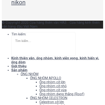
nikon
© Copyright 2020 Cửa hàng thiên văn HAS - Cửa hàng kính thiên
văn hàng đầu Việt Nam
Tìm kiếm:
Kính thiên văn, ống nhòm, kính viễn vọng, kính hiển vi,
ống dòm
Giới thiệu
Sản phẩm
ỐNG NHÒM
ỐNG NHÒM APOLLO
Ống nhòm cỡ lớn
Ống nhòm cỡ nhỏ
Ống nhòm cỡ vừa
Ống nhòm dạng thẳng (Roof)
ỐNG NHÒM CELESTRON
Celestron cỡ lớn