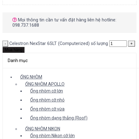
Mọi thông tin cần tư vấn đặt hàng liên hệ hotline:
098.737.1688
Celestron NexStar 6SLT (Computerized) số lượng
Mua hàng
Danh mục
ỐNG NHÒM
ỐNG NHÒM APOLLO
Ống nhòm cỡ lớn
Ống nhòm cỡ nhỏ
Ống nhòm cỡ vừa
Ống nhòm dạng thẳng (Roof)
ỐNG NHÒM NIKON
Ống nhòm Nikon cỡ lớn