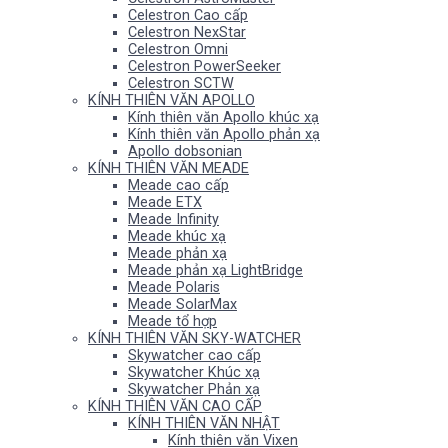
Celestron Cao cấp
Celestron NexStar
Celestron Omni
Celestron PowerSeeker
Celestron SCTW
KÍNH THIÊN VĂN APOLLO
Kính thiên văn Apollo khúc xạ
Kính thiên văn Apollo phản xạ
Apollo dobsonian
KÍNH THIÊN VĂN MEADE
Meade cao cấp
Meade ETX
Meade Infinity
Meade khúc xạ
Meade phản xạ
Meade phản xạ LightBridge
Meade Polaris
Meade SolarMax
Meade tổ hợp
KÍNH THIÊN VĂN SKY-WATCHER
Skywatcher cao cấp
Skywatcher Khúc xạ
Skywatcher Phản xạ
KÍNH THIÊN VĂN CAO CẤP
KÍNH THIÊN VĂN NHẬT
Kính thiên văn Vixen