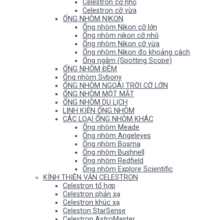
Celestron cỡ nhỏ
Celestron cỡ vừa
ỐNG NHÒM NIKON
Ống nhòm Nikon cỡ lớn
Ống nhòm nikon cỡ nhỏ
Ống nhòm Nikon cỡ vừa
Ống nhòm Nikon đo khoảng cách
Ống ngắm (Spotting Scope)
ỐNG NHÒM ĐÊM
Ống nhòm Svbony
ỐNG NHÒM NGOÀI TRỜI CỠ LỚN
ỐNG NHÒM MỘT MẮT
ỐNG NHÒM DU LỊCH
LINH KIỆN ỐNG NHÒM
CÁC LOẠI ỐNG NHÒM KHÁC
Ống nhòm Meade
Ống nhòm Angeleyes
Ống nhòm Bosma
Ống nhòm Bushnell
Ống nhòm Redfield
Ống nhòm Explore Scientific
KÍNH THIÊN VĂN CELESTRON
Celestron tổ hợp
Celestron phản xạ
Celestron khúc xạ
Celeston StarSense
Celestron AstroMaster