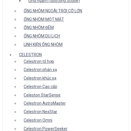
Ống ngắm (Spotting Scope)
ỐNG NHÒM NGOÀI TRỜI CỠ LỚN
ỐNG NHÒM MỘT MẮT
ỐNG NHÒM ĐÊM
ỐNG NHÒM DU LỊCH
LINH KIỆN ỐNG NHÒM
CELESTRON
Celestron tổ hợp
Celestron phản xạ
Celestron khúc xạ
Celestron Cao cấp
Celeston StarSense
Celestron AstroMaster
Celestron NexStar
Celestron Omni
Celestron PowerSeeker