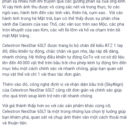
phản xạ nhiều hơn khi truyền qua các gương phản xạ của ống kính.
Vì vậy hình ảnh thu được vô cùng sắc nét và trung thực, từ các
ngôi sao, hành tinh đến các tinh vân, thiên hà, cụm sao… Với các
hành tinh trong hệ Mặt trời, bạn có thể thấy được sự phân chia
vành đai Cassini của sao Thổ, các vân sọc trên sao Mộc, các pha
tròn khuyết của sao Kim, các vết lồi lõm và hố va chạm trên bề
mặt Mặt trăng…
Celestron NexStar 6SLT được trang bị bộ chân đế kiểu ATZ 1 tay
đỡ, điều khiển tự động, chắc chắn và gọn nhẹ, lắp ráp dễ dàng,
nhanh chóng. Hệ thống điều khiển tự động GoTo với cơ sở dữ liệu
lên đến 40.000 vật thể trên bầu trời cho phép kính tự động tìm đến
mục tiêu một cách chính xác và nhanh chóng, giúp bạn quan sát
mọi vật thể với chỉ 1 vài thao tác đơn giản.
Thêm vào đó, công nghệ định vị và nhận diện bầu trời (SkyAlign)
của Celestron NexStar 6SLT cũng rất đơn giản và chính xác giúp
cho quá trình seup kính trở nên rất nhanh chóng.
Với giá thành thấp hơn so với các sản phẩm khác cùng cỡ,
Celestron NexStar 6SLT là một trong những lựa chọn lý tưởng giúp
bạn khám phá, quan sát và chụp ảnh thiên văn một cách thoải mái
và thuận tiện.