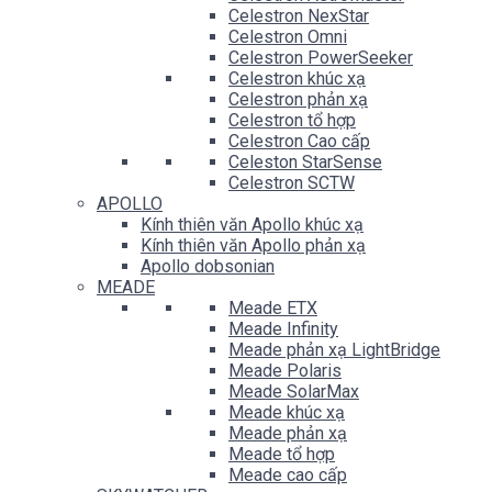
Celestron NexStar
Celestron Omni
Celestron PowerSeeker
Celestron khúc xạ
Celestron phản xạ
Celestron tổ hợp
Celestron Cao cấp
Celeston StarSense
Celestron SCTW
APOLLO
Kính thiên văn Apollo khúc xạ
Kính thiên văn Apollo phản xạ
Apollo dobsonian
MEADE
Meade ETX
Meade Infinity
Meade phản xạ LightBridge
Meade Polaris
Meade SolarMax
Meade khúc xạ
Meade phản xạ
Meade tổ hợp
Meade cao cấp