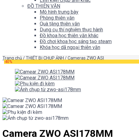
Linh kiện chụp ảnh khác
ĐỒ THIÊN VĂN
Mô hình trưng bày
Phòng thiên văn
Quà tặng thiên văn
Dụng cụ thí nghiệm thực hành
Đồ khoa học thiên văn khác
Đồ chơi khoa học sáng tạo steam
Khóa học dã ngoại thiên văn
Trang chủ
/
THIẾT BỊ CHỤP ẢNH
/
Cameras ZWO ASI
-40%
Camera ZWO ASI178MM