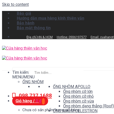
Skip to content
Báo giá
Hướng dẫn mua hàng kính thiên văn
Bảo hành
Bảo mật thông tin
Địa chỉ HN & HCM
Hotline: 0936197577
Email: cuahang
Tìm kiếm:
MENU
MENU
ỐNG NHÒM
ỐNG NHÒM APOLLO
Ống nhòm cỡ lớn
098.737.1688
Ống nhòm cỡ nhỏ
Giỏ hàng /
0
₫
Ống nhòm cỡ vừa
Ống nhòm dạng thẳng (Roof)
Chưa có sản phẩm trong giỏ hàng.
ỐNG NHÒM CELESTRON