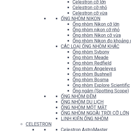
Celestron cỡ lớn
Celestron cỡ nhỏ
Celestron cỡ vừa
ỐNG NHÒM NIKON
Ống nhòm Nikon cỡ lớn
Ống nhòm nikon cỡ nhỏ
Ống nhòm Nikon cỡ vừa
Ống nhòm Nikon đo khoảng 
CÁC LOẠI ỐNG NHÒM KHÁC
Ống nhòm Svbony
Ống nhòm Meade
Ống nhòm Redfield
Ống nhòm Angeleyes
Ống nhòm Bushnell
Ống nhòm Bosma
Ống nhòm Explore Scientific
Ống ngắm (Spotting Scope)
ỐNG NHÒM ĐÊM
ỐNG NHÒM DU LỊCH
ỐNG NHÒM MỘT MẮT
ỐNG NHÒM NGOÀI TRỜI CỠ LỚN
LINH KIỆN ỐNG NHÒM
CELESTRON
Celestron AstroMaster