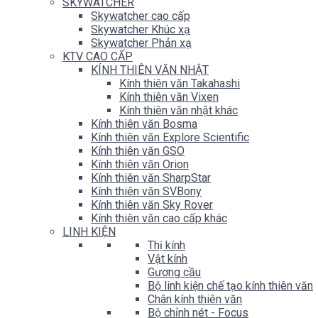
SKYWATCHER
Skywatcher cao cấp
Skywatcher Khúc xạ
Skywatcher Phản xạ
KTV CAO CẤP
KÍNH THIÊN VĂN NHẬT
Kính thiên văn Takahashi
Kính thiên văn Vixen
Kính thiên văn nhật khác
Kính thiên văn Bosma
Kính thiên văn Explore Scientific
Kính thiên văn GSO
Kính thiên văn Orion
Kính thiên văn SharpStar
Kính thiên văn SVBony
Kính thiên văn Sky Rover
Kính thiên văn cao cấp khác
LINH KIỆN
Thị kính
Vật kính
Gương cầu
Bộ linh kiện chế tạo kính thiên văn
Chân kính thiên văn
Bộ chỉnh nét - Focus