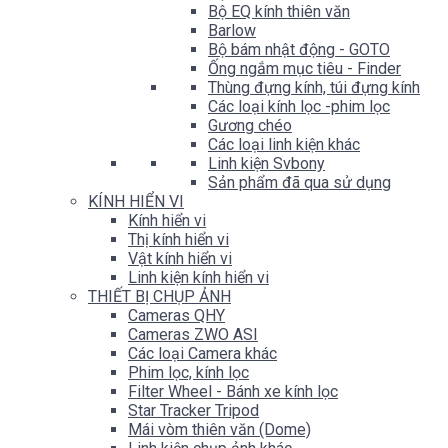
Bộ EQ kính thiên văn
Barlow
Bộ bám nhật động - GOTO
Ống ngắm mục tiêu - Finder
Thùng đựng kính, túi đựng kính
Các loại kính lọc -phim lọc
Gương chéo
Các loại linh kiện khác
Linh kiện Svbony
Sản phẩm đã qua sử dụng
KÍNH HIỂN VI
Kính hiển vi
Thị kính hiển vi
Vật kính hiển vi
Linh kiện kính hiển vi
THIẾT BỊ CHỤP ẢNH
Cameras QHY
Cameras ZWO ASI
Các loại Camera khác
Phim lọc, kính lọc
Filter Wheel - Bánh xe kính lọc
Star Tracker Tripod
Mái vòm thiên văn (Dome)