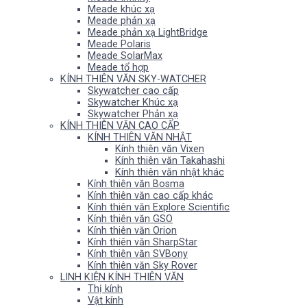
Meade khúc xạ
Meade phản xạ
Meade phản xạ LightBridge
Meade Polaris
Meade SolarMax
Meade tổ hợp
KÍNH THIÊN VĂN SKY-WATCHER
Skywatcher cao cấp
Skywatcher Khúc xạ
Skywatcher Phản xạ
KÍNH THIÊN VĂN CAO CẤP
KÍNH THIÊN VĂN NHẬT
Kính thiên văn Vixen
Kính thiên văn Takahashi
Kính thiên văn nhật khác
Kính thiên văn Bosma
Kính thiên văn cao cấp khác
Kính thiên văn Explore Scientific
Kính thiên văn GSO
Kính thiên văn Orion
Kính thiên văn SharpStar
Kính thiên văn SVBony
Kính thiên văn Sky Rover
LINH KIỆN KÍNH THIÊN VĂN
Thị kính
Vật kính