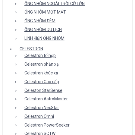
ỐNG NHÒM NGOÀI TRỜI CỠ LỚN
ỐNG NHÒM MỘT MẮT
ỐNG NHÒM ĐÊM
ỐNG NHÒM DU LỊCH
LINH KIỆN ỐNG NHÒM
CELESTRON
Celestron tổ hợp
Celestron phản xạ
Celestron khúc xạ
Celestron Cao cấp
Celeston StarSense
Celestron AstroMaster
Celestron NexStar
Celestron Omni
Celestron PowerSeeker
Celestron SCTW