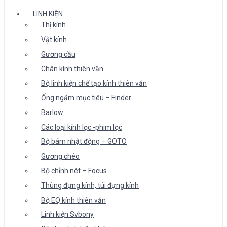
LINH KIỆN
Thị kính
Vật kính
Gương cầu
Chân kính thiên văn
Bộ linh kiện chế tạo kính thiên văn
Ống ngắm mục tiêu – Finder
Barlow
Các loại kính lọc -phim lọc
Bộ bám nhật động – GOTO
Gương chéo
Bộ chỉnh nét – Focus
Thùng đựng kính, túi đựng kính
Bộ EQ kính thiên văn
Linh kiện Svbony