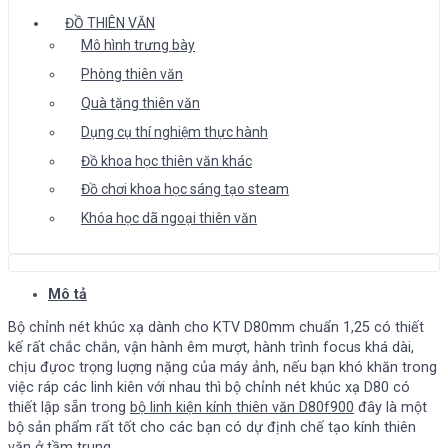
ĐỒ THIÊN VĂN
Mô hình trưng bày
Phòng thiên văn
Quà tặng thiên văn
Dụng cụ thí nghiệm thực hành
Đồ khoa học thiên văn khác
Đồ chơi khoa học sáng tạo steam
Khóa học dã ngoại thiên văn
Mô tả
Bộ chỉnh nét khúc xạ dành cho KTV D80mm chuẩn 1,25 có thiết
kế rất chắc chắn, vận hành êm mượt, hành trình focus khá dài,
chịu đựoc trọng luợng nặng của máy ảnh, nếu bạn khó khăn trong
việc ráp các linh kiên với nhau thì bộ chỉnh nét khúc xạ D80 có
thiết lập sẵn trong
bộ linh kiện kính thiên văn D80f900
đây là một
bộ sản phẩm rất tốt cho các bạn có dự định chế tạo kính thiên
văn ở tầm trung .