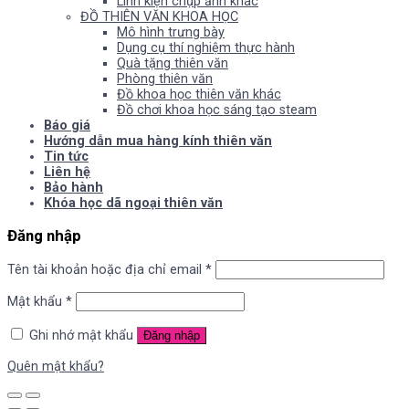
Linh kiện chụp ảnh khác
ĐỒ THIÊN VĂN KHOA HỌC
Mô hình trưng bày
Dụng cụ thí nghiệm thực hành
Quà tặng thiên văn
Phòng thiên văn
Đồ khoa học thiên văn khác
Đồ chơi khoa học sáng tạo steam
Báo giá
Hướng dẫn mua hàng kính thiên văn
Tin tức
Liên hệ
Bảo hành
Khóa học dã ngoại thiên văn
Đăng nhập
Tên tài khoản hoặc địa chỉ email
*
Mật khẩu
*
Ghi nhớ mật khẩu
Đăng nhập
Quên mật khẩu?