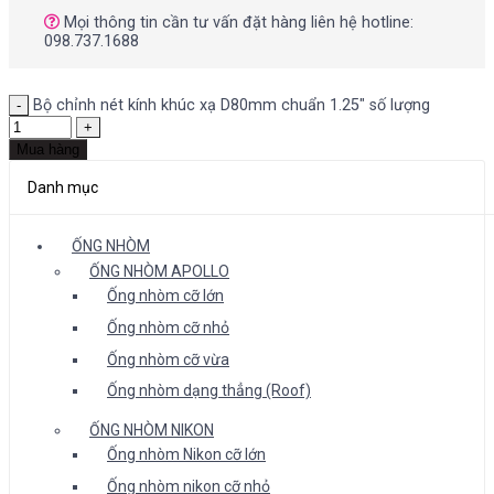
Mọi thông tin cần tư vấn đặt hàng liên hệ hotline:
098.737.1688
Bộ chỉnh nét kính khúc xạ D80mm chuẩn 1.25" số lượng
Mua hàng
Danh mục
ỐNG NHÒM
ỐNG NHÒM APOLLO
Ống nhòm cỡ lớn
Ống nhòm cỡ nhỏ
Ống nhòm cỡ vừa
Ống nhòm dạng thẳng (Roof)
ỐNG NHÒM NIKON
Ống nhòm Nikon cỡ lớn
Ống nhòm nikon cỡ nhỏ