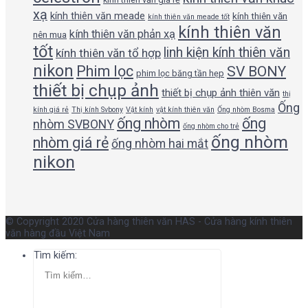
xạ
kính thiên văn meade
kính thiên văn
kính thiên văn meade tốt
kính thiên văn
kính thiên văn phản xạ
nên mua
tốt
linh kiện kính thiên văn
kính thiên văn tổ hợp
nikon
Phim lọc
SV BONY
phim lọc băng tần hẹp
thiết bị chụp ảnh
thiết bị chụp ảnh thiên văn
thị
Ống
kính giá rẻ
Thị kính Svbony
Vật kính
vật kính thiên văn
Ống nhòm Bosma
ống nhòm
ống
nhòm SVBONY
ống nhòm cho trẻ
ống nhòm
nhòm giá rẻ
ống nhòm hai mắt
nikon
© Copyright 2020 Cửa hàng thiên văn HAS - Cửa hàng kính thiên
văn hàng đầu Việt Nam
Tìm kiếm: