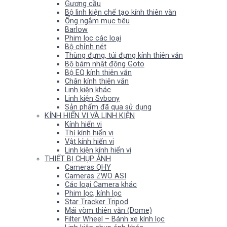
Gương cầu
Bộ linh kiện chế tạo kính thiên văn
Ống ngắm mục tiêu
Barlow
Phim lọc các loại
Bộ chỉnh nét
Thùng đựng, túi đựng kính thiên văn
Bộ bám nhật động Goto
Bộ EQ kính thiên văn
Chân kính thiên văn
Linh kiện khác
Linh kiện Svbony
Sản phẩm đã qua sử dụng
KÍNH HIỂN VI VÀ LINH KIỆN
Kính hiển vi
Thị kính hiển vi
Vật kính hiển vi
Linh kiện kính hiển vi
THIẾT BỊ CHỤP ẢNH
Cameras QHY
Cameras ZWO ASI
Các loại Camera khác
Phim lọc, kính lọc
Star Tracker Tripod
Mái vòm thiên văn (Dome)
Filter Wheel – Bánh xe kính lọc