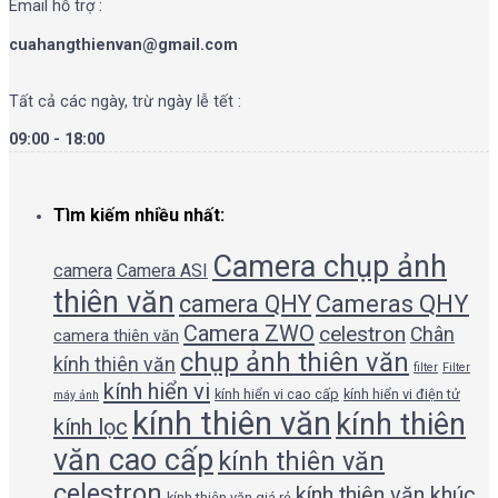
Email hỗ trợ :
cuahangthienvan@gmail.com
Tất cả các ngày, trừ ngày lễ tết :
09:00 - 18:00
Tìm kiếm nhiều nhất:
Camera chụp ảnh
camera
Camera ASI
thiên văn
camera QHY
Cameras QHY
Camera ZWO
celestron
Chân
camera thiên văn
chụp ảnh thiên văn
kính thiên văn
filter
Filter
kính hiển vi
kính hiển vi cao cấp
kính hiển vi điện tử
máy ảnh
kính thiên văn
kính thiên
kính lọc
văn cao cấp
kính thiên văn
celestron
kính thiên văn khúc
kính thiên văn giá rẻ