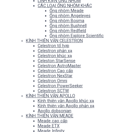
LINH KIỆN ỐNG NHÒM
CÁC LOẠI ỐNG NHÒM KHÁC
Ống nhòm Meade
Ống nhòm Angeleyes
Ống nhòm Bosma
Ống nhòm Bushnell
Ống nhòm Redfield
Ống nhòm Explore Scientific
KÍNH THIÊN VĂN CELESTRON
Celestron tổ hợp
Celestron phản xạ
Celestron khúc xạ
Celeston StarSense
Celestron AstroMaster
Celestron Cao cấp
Celestron NexStar
Celestron Omni
Celestron PowerSeeker
Celestron SCTW
KÍNH THIÊN VĂN APOLLO
Kính thiên văn Apollo khúc xạ
Kính thiên văn Apollo phản xạ
Apollo dobsonian
KÍNH THIÊN VĂN MEADE
Meade cao cấp
Meade ETX
Meade Infinity