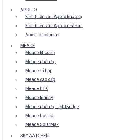
APOLLO
Kính thiên văn Apollo khúc xạ
Kính thiên văn Apollo phản xạ
Apollo dobsonian
MEADE
Meade khúc xạ
Meade phản xạ
Meade tổ hợp
Meade cao cấp
Meade ETX
Meade Infinity
Meade phản xạ LightBridge
Meade Polaris
Meade SolarMax
SKYWATCHER