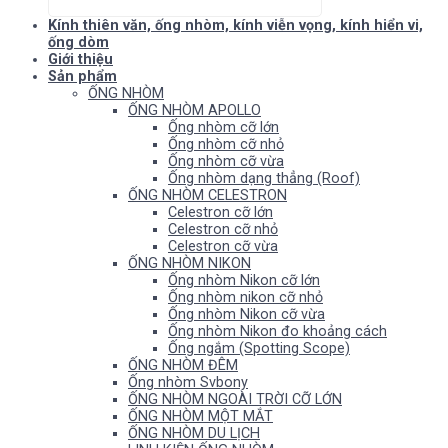
Kính thiên văn, ống nhòm, kính viễn vọng, kính hiển vi,
ống dòm
Giới thiệu
Sản phẩm
ỐNG NHÒM
ỐNG NHÒM APOLLO
Ống nhòm cỡ lớn
Ống nhòm cỡ nhỏ
Ống nhòm cỡ vừa
Ống nhòm dạng thẳng (Roof)
ỐNG NHÒM CELESTRON
Celestron cỡ lớn
Celestron cỡ nhỏ
Celestron cỡ vừa
ỐNG NHÒM NIKON
Ống nhòm Nikon cỡ lớn
Ống nhòm nikon cỡ nhỏ
Ống nhòm Nikon cỡ vừa
Ống nhòm Nikon đo khoảng cách
Ống ngắm (Spotting Scope)
ỐNG NHÒM ĐÊM
Ống nhòm Svbony
ỐNG NHÒM NGOÀI TRỜI CỠ LỚN
ỐNG NHÒM MỘT MẮT
ỐNG NHÒM DU LỊCH