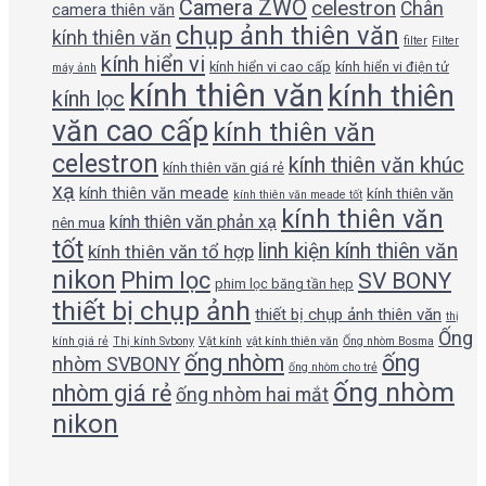
Camera ZWO
celestron
Chân
camera thiên văn
chụp ảnh thiên văn
kính thiên văn
filter
Filter
kính hiển vi
kính hiển vi cao cấp
kính hiển vi điện tử
máy ảnh
kính thiên văn
kính thiên
kính lọc
văn cao cấp
kính thiên văn
celestron
kính thiên văn khúc
kính thiên văn giá rẻ
xạ
kính thiên văn meade
kính thiên văn
kính thiên văn meade tốt
kính thiên văn
kính thiên văn phản xạ
nên mua
tốt
linh kiện kính thiên văn
kính thiên văn tổ hợp
nikon
Phim lọc
SV BONY
phim lọc băng tần hẹp
thiết bị chụp ảnh
thiết bị chụp ảnh thiên văn
thị
Ống
kính giá rẻ
Thị kính Svbony
Vật kính
vật kính thiên văn
Ống nhòm Bosma
ống nhòm
ống
nhòm SVBONY
ống nhòm cho trẻ
ống nhòm
nhòm giá rẻ
ống nhòm hai mắt
nikon