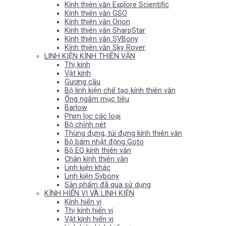
Kính thiên văn Explore Scientific
Kính thiên văn GSO
Kính thiên văn Orion
Kính thiên văn SharpStar
Kính thiên văn SVBony
Kính thiên văn Sky Rover
LINH KIỆN KÍNH THIÊN VĂN
Thị kính
Vật kính
Gương cầu
Bộ linh kiện chế tạo kính thiên văn
Ống ngắm mục tiêu
Barlow
Phim lọc các loại
Bộ chỉnh nét
Thùng đựng, túi đựng kính thiên văn
Bộ bám nhật động Goto
Bộ EQ kính thiên văn
Chân kính thiên văn
Linh kiện khác
Linh kiện Svbony
Sản phẩm đã qua sử dụng
KÍNH HIỂN VI VÀ LINH KIỆN
Kính hiển vi
Thị kính hiển vi
Vật kính hiển vi