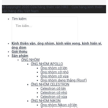
© Copyright 2020 Cửa hàng thiên văn HAS - Cửa hàng kính thiên
văn hàng đầu Việt Nam
Tìm kiếm:
Kính thiên văn, ống nhòm, kính viễn vọng, kính hiển vi,
ống dòm
Giới thiệu
Sản phẩm
ỐNG NHÒM
ỐNG NHÒM APOLLO
Ống nhòm cỡ lớn
Ống nhòm cỡ nhỏ
Ống nhòm cỡ vừa
Ống nhòm dạng thẳng (Roof)
ỐNG NHÒM CELESTRON
Celestron cỡ lớn
Celestron cỡ nhỏ
Celestron cỡ vừa
ỐNG NHÒM NIKON
Ống nhòm Nikon cỡ lớn