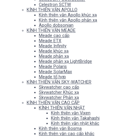
Celestron SCTW
KÍNH THIÊN VĂN APOLLO
Kính thiên văn Apollo khúc xạ
Kính thiên văn Apollo phản xạ
Apollo dobsonian
KÍNH THIÊN VĂN MEADE
Meade cao cấp
Meade ETX
Meade Infinity
Meade khúc xạ
Meade phản xạ
Meade phản xạ LightBridge
Meade Polaris
Meade SolarMax
Meade tổ hợp
KÍNH THIÊN VĂN SKY-WATCHER
Skywatcher cao cấp
Skywatcher Khúc xạ
Skywatcher Phản xạ
KÍNH THIÊN VĂN CAO CẤP
KÍNH THIÊN VĂN NHẬT
Kính thiên văn Vixen
Kính thiên văn Takahashi
Kính thiên văn nhật khác
Kính thiên văn Bosma
Kính thiên văn cao cấp khác