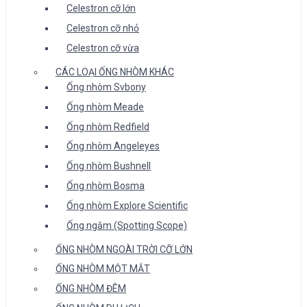
Celestron cỡ lớn
Celestron cỡ nhỏ
Celestron cỡ vừa
CÁC LOẠI ỐNG NHÒM KHÁC
Ống nhòm Svbony
Ống nhòm Meade
Ống nhòm Redfield
Ống nhòm Angeleyes
Ống nhòm Bushnell
Ống nhòm Bosma
Ống nhòm Explore Scientific
Ống ngắm (Spotting Scope)
ỐNG NHÒM NGOÀI TRỜI CỠ LỚN
ỐNG NHÒM MỘT MẮT
ỐNG NHÒM ĐÊM