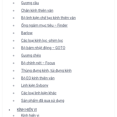
Gương cầu
Chân kính thiên văn
Bộ linh kiện chế tạo kính thiên văn
Ống ngắm mục tiêu – Finder
Barlow
Các loại kính lọc -phim lọc
Bộ bám nhật động – GOTO
Gương chéo
Bộ chỉnh nét – Focus
Thùng đựng kính, túi đựng kính
Bộ EQ kính thiên văn
Linh kiện Svbony
Các loại linh kiện khác
Sản phẩm đã qua sử dụng
KÍNH HIỂN VI
Kính hiển vi