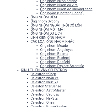
Ống nhòm nikon cỡ nhỏ
Ống nhòm Nikon cỡ vừa
Ống nhòm Nikon đo khoảng cách
Ống ngắm (Spotting Scope)
ỐNG NHÒM ĐÊM
Ống nhòm Svbony
ỐNG NHÒM NGOÀI TRỜI CỠ LỚN
ỐNG NHÒM MỘT MẮT
ỐNG NHÒM DU LỊCH
LINH KIỆN ỐNG NHÒM
CÁC LOẠI ỐNG NHÒM KHÁC
Ống nhòm Meade
Ống nhòm Angeleyes
Ống nhòm Bosma
Ống nhòm Bushnell
Ống nhòm Redfield
Ống nhòm Explore Scientific
KÍNH THIÊN VĂN CELESTRON
Celestron tổ hợp
Celestron phản xạ
Celestron khúc xạ
Celeston StarSense
Celestron AstroMaster
Celestron Cao cấp
Celestron NexStar
Celestron Omni
Celestron PowerSeeker