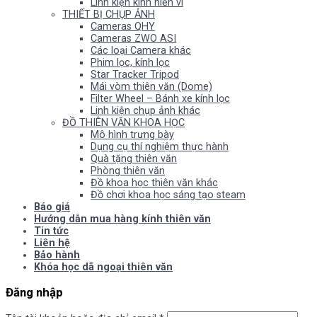
Linh kiện kính hiển vi
THIẾT BỊ CHỤP ẢNH
Cameras QHY
Cameras ZWO ASI
Các loại Camera khác
Phim lọc, kính lọc
Star Tracker Tripod
Mái vòm thiên văn (Dome)
Filter Wheel – Bánh xe kính lọc
Linh kiện chụp ảnh khác
ĐỒ THIÊN VĂN KHOA HỌC
Mô hình trưng bày
Dụng cụ thí nghiệm thực hành
Quà tặng thiên văn
Phòng thiên văn
Đồ khoa học thiên văn khác
Đồ chơi khoa học sáng tạo steam
Báo giá
Hướng dẫn mua hàng kính thiên văn
Tin tức
Liên hệ
Bảo hành
Khóa học dã ngoại thiên văn
Đăng nhập