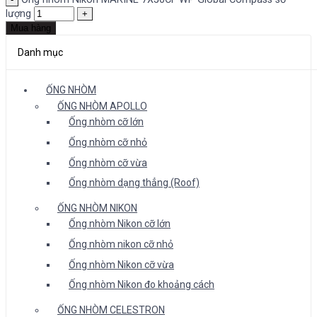
lượng
Mua hàng
Danh mục
ỐNG NHÒM
ỐNG NHÒM APOLLO
Ống nhòm cỡ lớn
Ống nhòm cỡ nhỏ
Ống nhòm cỡ vừa
Ống nhòm dạng thẳng (Roof)
ỐNG NHÒM NIKON
Ống nhòm Nikon cỡ lớn
Ống nhòm nikon cỡ nhỏ
Ống nhòm Nikon cỡ vừa
Ống nhòm Nikon đo khoảng cách
ỐNG NHÒM CELESTRON