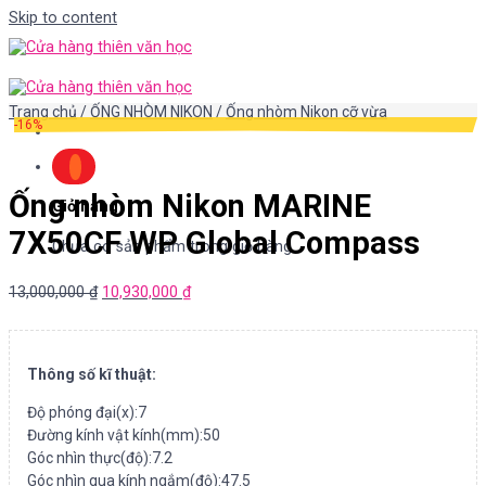
Skip to content
Trang chủ
/
ỐNG NHÒM NIKON
/
Ống nhòm Nikon cỡ vừa
-16%
Ống nhòm Nikon MARINE
Giỏ hàng
7X50CF WP Global Compass
Chưa có sản phẩm trong giỏ hàng.
13,000,000
₫
10,930,000
₫
Thông số kĩ thuật:
Độ phóng đại(x):7
Đường kính vật kính(mm):50
Góc nhìn thực(độ):7.2
Góc nhìn qua kính ngắm(độ):47.5