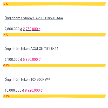
-2%
Ống nhòm Svbony SA203 12×50 BAK4
2,800,000
₫
2,750,000
₫
-4%
Ống nhòm Nikon ACULON T51 8×24
6,100,000
₫
5,870,000
₫
-11%
Ống nhòm Nikon 10X50CF WP
10,000,000
₫
8,920,000
₫
-11%