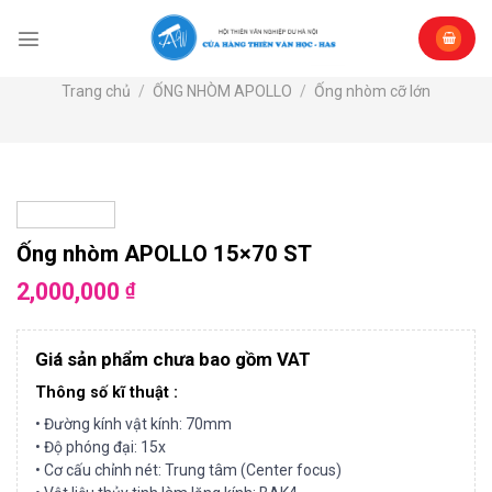
Skip
to
content
Trang chủ
/
ỐNG NHÒM APOLLO
/
Ống nhòm cỡ lớn
Ống nhòm APOLLO 15×70 ST
2,000,000
₫
Giá sản phẩm chưa bao gồm VAT
Thông số kĩ thuật :
• Đường kính vật kính: 70mm
• Độ phóng đại: 15x
• Cơ cấu chỉnh nét: Trung tâm (Center focus)