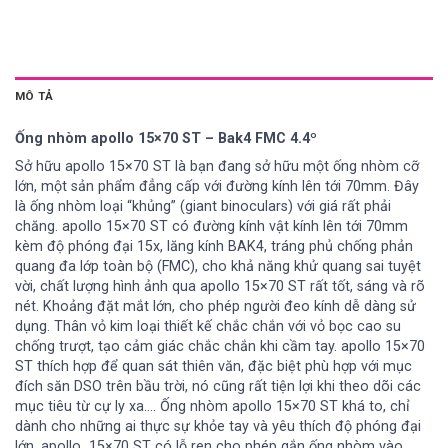
MÔ TẢ
Ống nhòm apollo 15×70 ST – Bak4 FMC 4.4º
Sở hữu apollo 15×70 ST là bạn đang sở hữu một ống nhòm cỡ
lớn, một sản phẩm đẳng cấp với đường kính lên tới 70mm. Đây
là ống nhòm loại “khủng” (giant binoculars) với giá rất phải
chăng. apollo 15×70 ST có đường kính vật kính lên tới 70mm
kèm độ phóng đại 15x, lăng kính BAK4, tráng phủ chống phản
quang đa lớp toàn bộ (FMC), cho khả năng khử quang sai tuyệt
vời, chất lượng hình ảnh qua apollo 15×70 ST rất tốt, sáng và rõ
nét. Khoảng đặt mắt lớn, cho phép người đeo kính dễ dàng sử
dụng. Thân vỏ kim loại thiết kế chắc chắn với vỏ bọc cao su
chống trượt, tạo cảm giác chắc chắn khi cầm tay. apollo 15×70
ST thích hợp để quan sát thiên văn, đặc biệt phù hợp với mục
đích săn DSO trên bầu trời, nó cũng rất tiện lợi khi theo dõi các
mục tiêu từ cự ly xa…. Ống nhòm apollo 15×70 ST khá to, chỉ
dành cho những ai thực sự khỏe tay và yêu thích độ phóng đại
lớn. apollo 15×70 ST có lỗ ren cho phép gắn ống nhòm vào