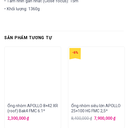
• Tầm nhìn gần nhất (Close focus): 15m
• Khối lượng: 1360g
SẢN PHẨM TƯƠNG TỰ
-6%
Ống nhòm APOLLO 8×42 XR
Ống nhòm siêu lớn APOLLO
(roof) Bak4 FMC 6.1º
25×100 HG FMC 2,5º
2,300,000
₫
8,400,000
₫
7,900,000
₫