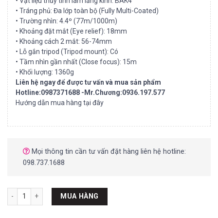
• Vật liệu thủy tinh làm lăng kính: BAK4
• Tráng phủ: Đa lớp toàn bộ (Fully Multi-Coated)
• Trường nhìn: 4.4º (77m/1000m)
• Khoảng đặt mắt (Eye relief): 18mm
• Khoảng cách 2 mắt: 56-74mm
• Lỗ gắn tripod (Tripod mount): Có
• Tầm nhìn gần nhất (Close focus): 15m
• Khối lượng: 1360g
Liên hệ ngay để được tư vấn và mua sản phẩm
Hotline:0987371688 -Mr.Chương:0936.197.577
Hướng dẫn mua hàng tại đây
Mọi thông tin cần tư vấn đặt hàng liên hệ hotline:
098.737.1688
Ống nhòm APOLLO 15x70 ST số lượng
MUA HÀNG