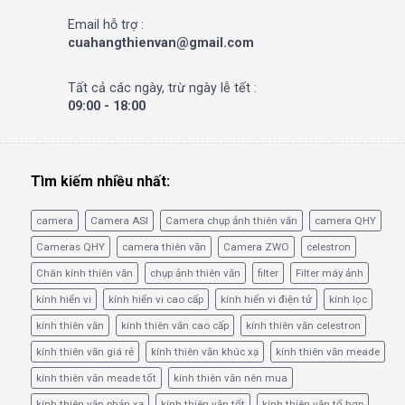
Email hỗ trợ :
cuahangthienvan@gmail.com
Tất cả các ngày, trừ ngày lễ tết :
09:00 - 18:00
Tìm kiếm nhiều nhất:
camera
Camera ASI
Camera chụp ảnh thiên văn
camera QHY
Cameras QHY
camera thiên văn
Camera ZWO
celestron
Chân kính thiên văn
chụp ảnh thiên văn
filter
Filter máy ảnh
kính hiển vi
kính hiển vi cao cấp
kính hiển vi điện tử
kính lọc
kính thiên văn
kính thiên văn cao cấp
kính thiên văn celestron
kính thiên văn giá rẻ
kính thiên văn khúc xạ
kính thiên văn meade
kính thiên văn meade tốt
kính thiên văn nên mua
kính thiên văn phản xạ
kính thiên văn tốt
kính thiên văn tổ hợp