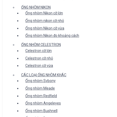
ỐNG NHÒM NIKON
Ống nhòm Nikon cỡ lớn
Ống nhòm nikon cỡ nhỏ
Ống nhòm Nikon cỡ vừa
Ống nhòm Nikon đo khoảng cách
ỐNG NHÒM CELESTRON
Celestron cỡ lớn
Celestron cỡ nhỏ
Celestron cỡ vừa
CÁC LOẠI ỐNG NHÒM KHÁC
Ống nhòm Svbony
Ống nhòm Meade
Ống nhòm Redfield
Ống nhòm Angeleyes
Ống nhòm Bushnell