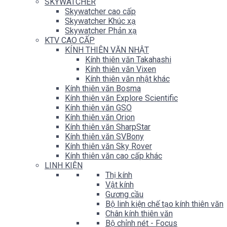
SKYWATCHER
Skywatcher cao cấp
Skywatcher Khúc xạ
Skywatcher Phản xạ
KTV CAO CẤP
KÍNH THIÊN VĂN NHẬT
Kính thiên văn Takahashi
Kính thiên văn Vixen
Kính thiên văn nhật khác
Kính thiên văn Bosma
Kính thiên văn Explore Scientific
Kính thiên văn GSO
Kính thiên văn Orion
Kính thiên văn SharpStar
Kính thiên văn SVBony
Kính thiên văn Sky Rover
Kính thiên văn cao cấp khác
LINH KIỆN
Thị kính
Vật kính
Gương cầu
Bộ linh kiện chế tạo kính thiên văn
Chân kính thiên văn
Bộ chỉnh nét - Focus