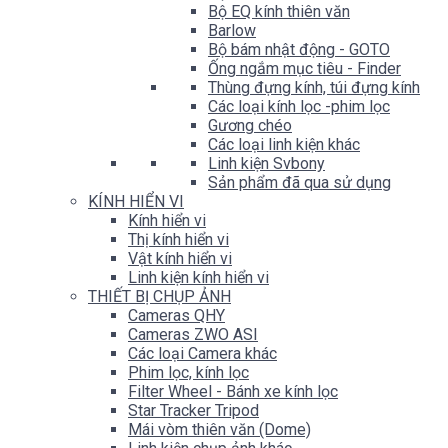
Bộ EQ kính thiên văn
Barlow
Bộ bám nhật động - GOTO
Ống ngắm mục tiêu - Finder
Thùng đựng kính, túi đựng kính
Các loại kính lọc -phim lọc
Gương chéo
Các loại linh kiện khác
Linh kiện Svbony
Sản phẩm đã qua sử dụng
KÍNH HIỂN VI
Kính hiển vi
Thị kính hiển vi
Vật kính hiển vi
Linh kiện kính hiển vi
THIẾT BỊ CHỤP ẢNH
Cameras QHY
Cameras ZWO ASI
Các loại Camera khác
Phim lọc, kính lọc
Filter Wheel - Bánh xe kính lọc
Star Tracker Tripod
Mái vòm thiên văn (Dome)