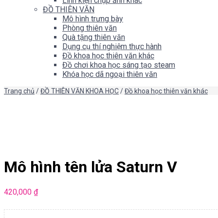
Linh kiện chụp ảnh khác
ĐỒ THIÊN VĂN
Mô hình trưng bày
Phòng thiên văn
Quà tặng thiên văn
Dụng cụ thí nghiệm thực hành
Đồ khoa học thiên văn khác
Đồ chơi khoa học sáng tạo steam
Khóa học dã ngoại thiên văn
Trang chủ
/
ĐỒ THIÊN VĂN KHOA HỌC
/
Đồ khoa học thiên văn khác
Mô hình tên lửa Saturn V
420,000
₫