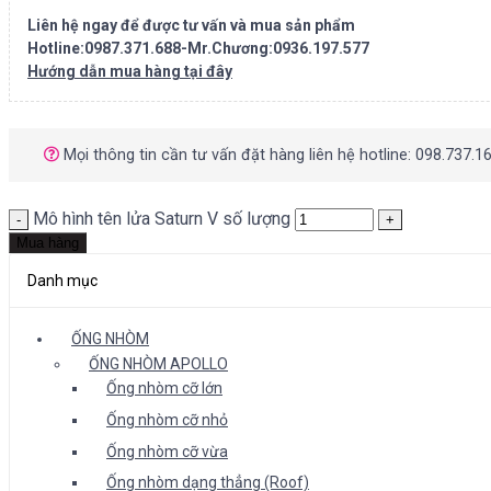
Liên hệ ngay để được tư vấn và mua sản phẩm
Hotline:0987.371.688-Mr.Chương:0936.197.577
Hướng dẫn mua hàng tại đây
Mọi thông tin cần tư vấn đặt hàng liên hệ hotline: 098.737.1
Mô hình tên lửa Saturn V số lượng
Mua hàng
Danh mục
ỐNG NHÒM
ỐNG NHÒM APOLLO
Ống nhòm cỡ lớn
Ống nhòm cỡ nhỏ
Ống nhòm cỡ vừa
Ống nhòm dạng thẳng (Roof)