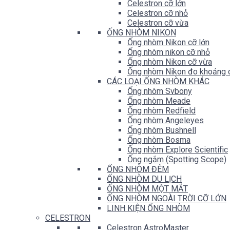
Celestron cỡ lớn
Celestron cỡ nhỏ
Celestron cỡ vừa
ỐNG NHÒM NIKON
Ống nhòm Nikon cỡ lớn
Ống nhòm nikon cỡ nhỏ
Ống nhòm Nikon cỡ vừa
Ống nhòm Nikon đo khoảng 
CÁC LOẠI ỐNG NHÒM KHÁC
Ống nhòm Svbony
Ống nhòm Meade
Ống nhòm Redfield
Ống nhòm Angeleyes
Ống nhòm Bushnell
Ống nhòm Bosma
Ống nhòm Explore Scientific
Ống ngắm (Spotting Scope)
ỐNG NHÒM ĐÊM
ỐNG NHÒM DU LỊCH
ỐNG NHÒM MỘT MẮT
ỐNG NHÒM NGOÀI TRỜI CỠ LỚN
LINH KIỆN ỐNG NHÒM
CELESTRON
Celestron AstroMaster