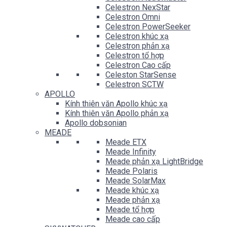
Celestron NexStar
Celestron Omni
Celestron PowerSeeker
Celestron khúc xạ
Celestron phản xạ
Celestron tổ hợp
Celestron Cao cấp
Celeston StarSense
Celestron SCTW
APOLLO
Kính thiên văn Apollo khúc xạ
Kính thiên văn Apollo phản xạ
Apollo dobsonian
MEADE
Meade ETX
Meade Infinity
Meade phản xạ LightBridge
Meade Polaris
Meade SolarMax
Meade khúc xạ
Meade phản xạ
Meade tổ hợp
Meade cao cấp