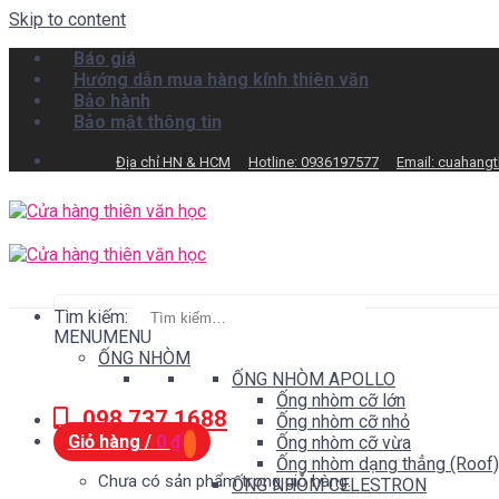
Skip to content
Báo giá
Hướng dẫn mua hàng kính thiên văn
Bảo hành
Bảo mật thông tin
Địa chỉ HN & HCM
Hotline: 0936197577
Email: cuahang
Tìm kiếm:
MENU
MENU
ỐNG NHÒM
ỐNG NHÒM APOLLO
Ống nhòm cỡ lớn
098.737.1688
Ống nhòm cỡ nhỏ
Giỏ hàng /
0
₫
Ống nhòm cỡ vừa
Ống nhòm dạng thẳng (Roof)
Chưa có sản phẩm trong giỏ hàng.
ỐNG NHÒM CELESTRON