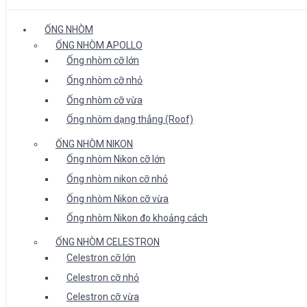
ỐNG NHÒM
ỐNG NHÒM APOLLO
Ống nhòm cỡ lớn
Ống nhòm cỡ nhỏ
Ống nhòm cỡ vừa
Ống nhòm dạng thẳng (Roof)
ỐNG NHÒM NIKON
Ống nhòm Nikon cỡ lớn
Ống nhòm nikon cỡ nhỏ
Ống nhòm Nikon cỡ vừa
Ống nhòm Nikon đo khoảng cách
ỐNG NHÒM CELESTRON
Celestron cỡ lớn
Celestron cỡ nhỏ
Celestron cỡ vừa