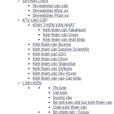
SKYWATCHER
Skywatcher cao cấp
Skywatcher Khúc xạ
Skywatcher Phản xạ
KTV CAO CẤP
KÍNH THIÊN VĂN NHẬT
Kính thiên văn Takahashi
Kính thiên văn Vixen
Kính thiên văn nhật khác
Kính thiên văn Bosma
Kính thiên văn Explore Scientific
Kính thiên văn GSO
Kính thiên văn Orion
Kính thiên văn SharpStar
Kính thiên văn SVBony
Kính thiên văn Sky Rover
Kính thiên văn cao cấp khác
LINH KIỆN
Thị kính
Vật kính
Gương cầu
Bộ linh kiện chế tạo kính thiên văn
Chân kính thiên văn
Bộ chỉnh nét - Focus