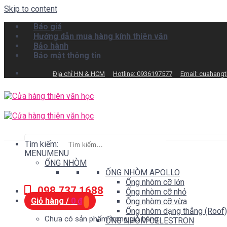
Skip to content
Báo giá
Hướng dẫn mua hàng kính thiên văn
Bảo hành
Bảo mật thông tin
Địa chỉ HN & HCM
Hotline: 0936197577
Email: cuahang
Tìm kiếm:
MENU
MENU
ỐNG NHÒM
ỐNG NHÒM APOLLO
Ống nhòm cỡ lớn
098.737.1688
Ống nhòm cỡ nhỏ
Giỏ hàng /
0
₫
Ống nhòm cỡ vừa
Ống nhòm dạng thẳng (Roof)
Chưa có sản phẩm trong giỏ hàng.
ỐNG NHÒM CELESTRON