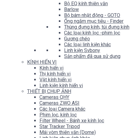
Bộ EQ kính thiên văn
Barlow
Bộ bám nhật động - GOTO
Ống ngắm mục tiêu - Finder
Thùng đựng kính, túi đựng kính
Các loại kính lọc -phim lọc
Gương chéo
Các loại linh kiện khác
Linh kiện Svbony
Sản phẩm đã qua sử dụng
KÍNH HIỂN VI
Kính hiển vi
Thị kính hiển vi
Vật kính hiển vi
Linh kiện kính hiển vi
THIẾT BỊ CHỤP ẢNH
Cameras QHY
Cameras ZWO ASI
Các loại Camera khác
Phim lọc, kính lọc
Filter Wheel - Bánh xe kính lọc
Star Tracker Tripod
Mái vòm thiên văn (Dome)