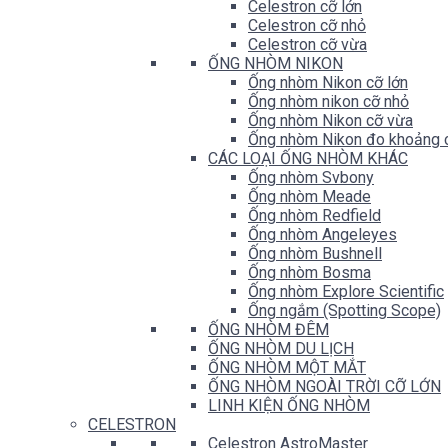
Celestron cỡ lớn
Celestron cỡ nhỏ
Celestron cỡ vừa
ỐNG NHÒM NIKON
Ống nhòm Nikon cỡ lớn
Ống nhòm nikon cỡ nhỏ
Ống nhòm Nikon cỡ vừa
Ống nhòm Nikon đo khoảng 
CÁC LOẠI ỐNG NHÒM KHÁC
Ống nhòm Svbony
Ống nhòm Meade
Ống nhòm Redfield
Ống nhòm Angeleyes
Ống nhòm Bushnell
Ống nhòm Bosma
Ống nhòm Explore Scientific
Ống ngắm (Spotting Scope)
ỐNG NHÒM ĐÊM
ỐNG NHÒM DU LỊCH
ỐNG NHÒM MỘT MẮT
ỐNG NHÒM NGOÀI TRỜI CỠ LỚN
LINH KIỆN ỐNG NHÒM
CELESTRON
Celestron AstroMaster