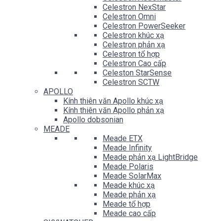
Celestron NexStar
Celestron Omni
Celestron PowerSeeker
Celestron khúc xạ
Celestron phản xạ
Celestron tổ hợp
Celestron Cao cấp
Celeston StarSense
Celestron SCTW
APOLLO
Kính thiên văn Apollo khúc xạ
Kính thiên văn Apollo phản xạ
Apollo dobsonian
MEADE
Meade ETX
Meade Infinity
Meade phản xạ LightBridge
Meade Polaris
Meade SolarMax
Meade khúc xạ
Meade phản xạ
Meade tổ hợp
Meade cao cấp