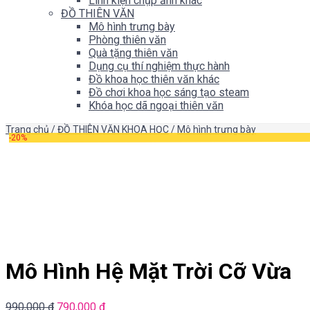
Linh kiện chụp ảnh khác
ĐỒ THIÊN VĂN
Mô hình trưng bày
Phòng thiên văn
Quà tặng thiên văn
Dụng cụ thí nghiệm thực hành
Đồ khoa học thiên văn khác
Đồ chơi khoa học sáng tạo steam
Khóa học dã ngoại thiên văn
Trang chủ
/
ĐỒ THIÊN VĂN KHOA HỌC
/
Mô hình trưng bày
-20%
Mô Hình Hệ Mặt Trời Cỡ Vừa
990,000
₫
790,000
₫