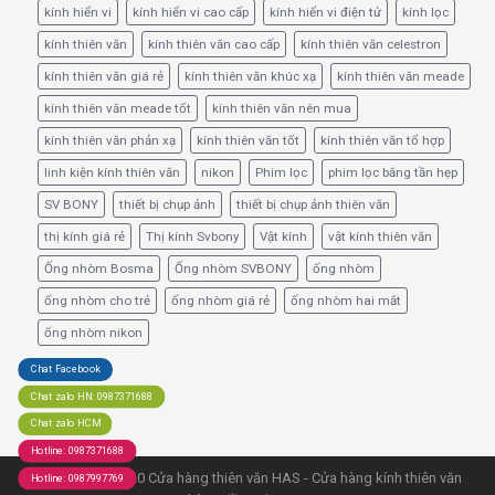
kính hiển vi
kính hiển vi cao cấp
kính hiển vi điện tử
kính lọc
kính thiên văn
kính thiên văn cao cấp
kính thiên văn celestron
kính thiên văn giá rẻ
kính thiên văn khúc xạ
kính thiên văn meade
kính thiên văn meade tốt
kính thiên văn nên mua
kính thiên văn phản xạ
kính thiên văn tốt
kính thiên văn tổ hợp
linh kiện kính thiên văn
nikon
Phim lọc
phim lọc băng tần hẹp
SV BONY
thiết bị chụp ảnh
thiết bị chụp ảnh thiên văn
thị kính giá rẻ
Thị kính Svbony
Vật kính
vật kính thiên văn
Ống nhòm Bosma
Ống nhòm SVBONY
ống nhòm
ống nhòm cho trẻ
ống nhòm giá rẻ
ống nhòm hai mắt
ống nhòm nikon
Chat Facebook
Chat zalo HN: 0987371688
Chat zalo HCM
Hotline: 0987371688
© Copyright 2020 Cửa hàng thiên văn HAS - Cửa hàng kính thiên văn
Hotline: 0987997769