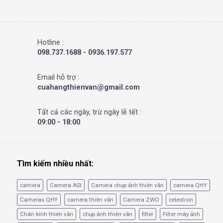
Hotline :
098.737.1688 - 0936.197.577
Email hỗ trợ :
cuahangthienvan@gmail.com
Tất cả các ngày, trừ ngày lễ tết :
09:00 - 18:00
Tìm kiếm nhiều nhất:
camera
Camera ASI
Camera chụp ảnh thiên văn
camera QHY
Cameras QHY
camera thiên văn
Camera ZWO
celestron
Chân kính thiên văn
chụp ảnh thiên văn
filter
Filter máy ảnh