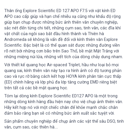
Thân ống
Explore Scientific ED 127 APO F7.5 với vật kính ED
APO cao cấp giúp và hạn chế nhiễu xạ cũng như khẩu độ rộng
giúp bạn chụp được những bức ảnh thiên văn chuyên nghiệp,
sắc nét đến từng chi tiết, những cụm sao, tinh vân, các đĩa khí
vật chất của ngôi sao bắt đầu hình thành và Thiên hà
Andromeda sẽ không là vấn đề đối với kính thiên văn Explore
Scientific. Đặc biệt là có thể quan sát được những đường viền
rõ nét bởi những cơn bão trên Sao Thổ, bề mặt Mặt Trăng với
những miệng núi lửa, những vết tích của dòng chảy dung nham.
Với thiết kế quang học Air-spaced Triplet, hầu như loại bỏ mọi
quang sai, kính thiên văn này tạo ra hình ảnh có độ tương phản
cao và rực rỡ bằng cách kết hợp HOYA kính phân tán cực thấp
(ED) chính hãng và lớp phủ đa lớp tăng cường EMD riêng biệt
trên tất cả các bề mặt quang học.
Tóm lại dòng kính Explore Scientific ED127 APO là một trong
những dòng kính hàng đầu hiện nay cho việ chụp ảnh thiên văn.
Hãy kết hợp nó với một chiếc chân đế khỏe mạnh chắc chắn
đảm bảo rằng bạn sẽ có những bức ảnh xuất sắc tuyệt vời.
Sản phẩm chuyên nghiệp để chụp ảnh các vật thể sâu DSO, tinh
vân, cụm sao, các thiên hà….