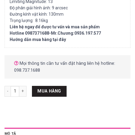
Limiting Magnitude: 13
Độ phân giải hình ảnh: 9 arcsec
Đường kính vật kính: 130mm
Trọng lượng: 8.16kg
Liên hệ ngay để được tư vấn và mua sản phẩm
Hotline 0987371688-Mr.Chương:0936.197.577
Hướng dẫn mua hàng tại đây
Mọi thông tin cần tư vấn đặt hàng liên hệ hotline:
098.737.1688
Thân ống kính thiên văn Explore Scientific 127mm f/7.5 ED APO số lư
MUA HÀNG
MÔ TẢ