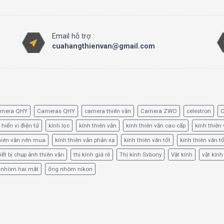
Email hỗ trợ :
cuahangthienvan@gmail.com
amera QHY
Cameras QHY
camera thiên văn
Camera ZWO
celestron
C
 hiển vi điện tử
kính lọc
kính thiên văn
kính thiên văn cao cấp
kính thiên 
hiên văn nên mua
kính thiên văn phản xạ
kính thiên văn tốt
kính thiên văn t
iết bị chụp ảnh thiên văn
thị kính giá rẻ
Thị kính Svbony
Vật kính
vật kính
 nhòm hai mắt
ống nhòm nikon