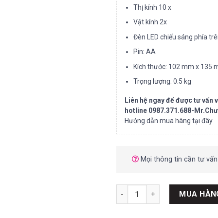
Thị kính 10 x
Vật kính 2x
Đèn LED chiếu sáng phía trê
Pin: AA
Kích thước: 102 mm x 135
Trọng lượng: 0.5 kg
Liên hệ ngay để được tư vấn
hotline 0987.371.688-Mr.Ch
Hướng dẫn mua hàng tại đây
Mọi thông tin cần tư vấn
Kính hiển vi soi nổi Celestro
MUA HÀN