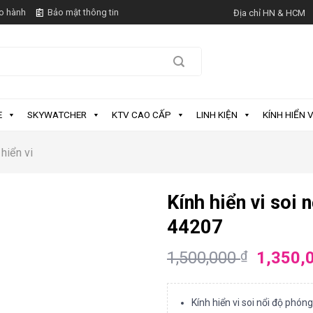
o hành
Bảo mật thông tin
Địa chỉ HN & HCM
E
SKYWATCHER
KTV CAO CẤP
LINH KIỆN
KÍNH HIỂN V
 hiển vi
Kính hiển vi soi 
44207
1,500,000
1,350,
₫
Kính hiển vi soi nổi độ phón