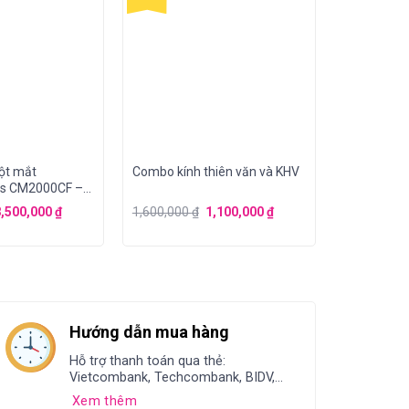
một mắt
Combo kính thiên văn và KHV
bs CM2000CF –
8,500,000
₫
1,600,000
₫
1,100,000
₫
Hướng dẫn mua hàng
Hỗ trợ thanh toán qua thẻ:
Vietcombank, Techcombank, BIDV,...
Xem thêm