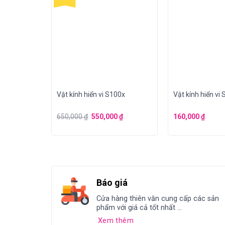
ật số USB
Vật kính hiển vi S100x
Vật kính hiển vi
đỡ
0
₫
650,000
₫
550,000
₫
160,000
₫
Báo giá
Cửa hàng thiên văn cung cấp các sản
phẩm với giá cả tốt nhất ...
Xem thêm