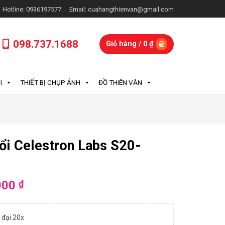
Hotline: 0936197577
Email: cuahangthienvan@gmail.com
098.737.1688
Giỏ hàng /
0
₫
I
THIẾT BỊ CHỤP ẢNH
ĐỒ THIÊN VĂN
nổi Celestron Labs S20-
000
₫
g đại 20x