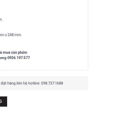
n.
 mm x 248 mm
 và mua sản phẩm
ương:0936.197.577
 đặt hàng liên hệ hotline: 098.737.1688
n Labs S20-44207 số lượng
G