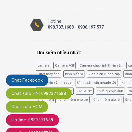
Hotline :
098.737.1688 - 0936.197.577
Tìm kiếm nhiều nhất:
camera
Camera ASI
Camera chụp ảnh thiên văn
c
Filter máy ảnh
kính hiển vi
kính hiển vi cao cấp
kính
Chat Facebook
kính thiên văn meade
kính thiên văn meade tốt
kính t
phim lọc băng tần hẹp
SV BONY
thiết bị chụp ảnh
th
Chat zalo HN: 0987371688
ống nhòm
ống nhòm cho trẻ
ống nhòm giá rẻ
ống
Chat zalo HCM
Hotline: 0987371688