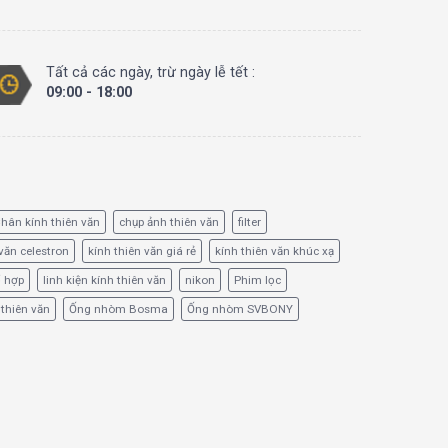
Tất cả các ngày, trừ ngày lễ tết :
09:00 - 18:00
hân kính thiên văn
chụp ảnh thiên văn
filter
văn celestron
kính thiên văn giá rẻ
kính thiên văn khúc xạ
ổ hợp
linh kiện kính thiên văn
nikon
Phim lọc
 thiên văn
Ống nhòm Bosma
Ống nhòm SVBONY