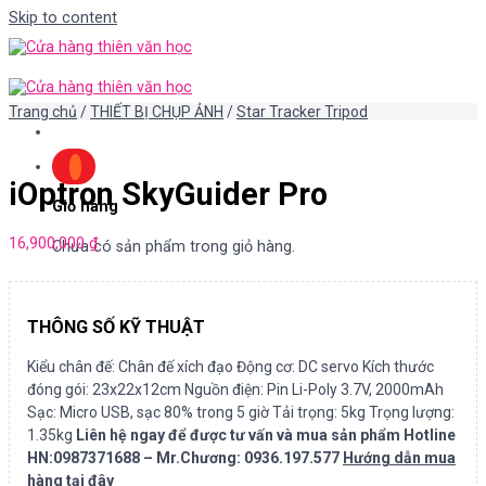
Skip to content
Trang chủ
/
THIẾT BỊ CHỤP ẢNH
/
Star Tracker Tripod
iOptron SkyGuider Pro
Giỏ hàng
16,900,000
₫
Chưa có sản phẩm trong giỏ hàng.
THÔNG SỐ KỸ THUẬT
Kiểu chân đế: Chân đế xích đạo Động cơ: DC servo Kích thước
đóng gói: 23x22x12cm Nguồn điện: Pin Li-Poly 3.7V, 2000mAh
Sạc: Micro USB, sạc 80% trong 5 giờ Tải trọng: 5kg Trọng lượng:
1.35kg
Liên hệ ngay để được tư vấn và mua sản phẩm
Hotline
HN:0987371688 – Mr.Chương: 0936.197.577
Hướng dẫn mua
hàng tại đây