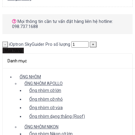
Mọi thông tin cần tư vấn đặt hàng liên hệ hotline:
098.737.1688
iOptron SkyGuider Pro số lượng
Mua hàng
Danh mục
ỐNG NHÒM
ỐNG NHÒM APOLLO
Ống nhòm cỡ lớn
Ống nhòm cỡ nhỏ
Ống nhòm cỡ vừa
Ống nhòm dạng thẳng (Roof)
ỐNG NHÒM NIKON
Ống nhòm Nikon cỡ lớn