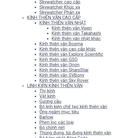
Skywatcher cao cấp
Skywatcher Khúc xạ
Skywatcher Phản xạ
KÍNH THIÊN VĂN CAO CẤP
KÍNH THIÊN VĂN NHẬT
Kính thiên văn Vixen
Kính thiên văn Takahashi
Kính thiên văn nhật khác
Kính thiên văn Bosma
Kính thiên văn cao cấp khác
Kính thiên văn Explore Scientific
Kính thiên văn GSO
Kính thiên văn Orion
Kính thiên văn SharpStar
Kính thiên văn SVBony
Kính thiên văn Sky Rover
LINH KIỆN KÍNH THIÊN VĂN
Thị kính
Vật kính
Gương cầu
Bộ linh kiện chế tạo kính thiên văn
Ống ngắm mục tiêu
Barlow
Phim lọc các loại
Bộ chỉnh nét
Thùng đựng, túi đựng kính thiên văn