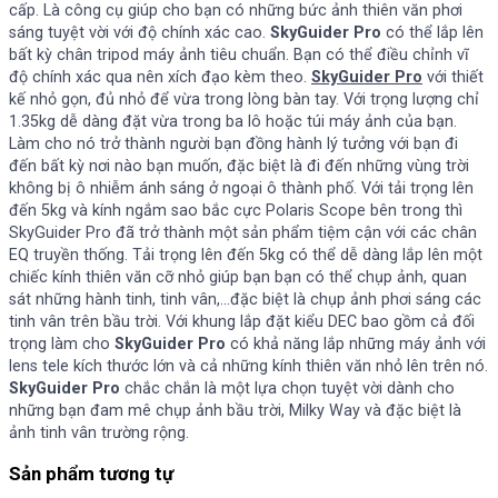
cấp. Là công cụ giúp cho bạn có những bức ảnh thiên văn phơi
sáng tuyệt vời với độ chính xác cao.
SkyGuider Pro
có thể lắp lên
bất kỳ chân tripod máy ảnh tiêu chuẩn. Bạn có thể điều chỉnh vĩ
độ chính xác qua nên xích đạo kèm theo.
SkyGuider Pro
với thiết
kế nhỏ gọn, đủ nhỏ để vừa trong lòng bàn tay. Với trọng lượng chỉ
1.35kg dễ dàng đặt vừa trong ba lô hoặc túi máy ảnh của bạn.
Làm cho nó trở thành người bạn đồng hành lý tưởng với bạn đi
đến bất kỳ nơi nào bạn muốn, đặc biệt là đi đến những vùng trời
không bị ô nhiễm ánh sáng ở ngoại ô thành phố. Với tải trọng lên
đến 5kg và kính ngắm sao bắc cực Polaris Scope bên trong thì
SkyGuider Pro đã trở thành một sản phẩm tiệm cận với các chân
EQ truyền thống. Tải trọng lên đến 5kg có thể dễ dàng lắp lên một
chiếc kính thiên văn cỡ nhỏ giúp bạn bạn có thể chụp ảnh, quan
sát những hành tinh, tinh vân,…đặc biệt là chụp ảnh phơi sáng các
tinh vân trên bầu trời. Với khung lắp đặt kiểu DEC bao gồm cả đối
trọng làm cho
SkyGuider Pro
có khả năng lắp những máy ảnh với
lens tele kích thước lớn và cả những kính thiên văn nhỏ lên trên nó.
SkyGuider Pro
chắc chắn là một lựa chọn tuyệt vời dành cho
những bạn đam mê chụp ảnh bầu trời, Milky Way và đặc biệt là
ảnh tinh vân trường rộng.
Sản phẩm tương tự