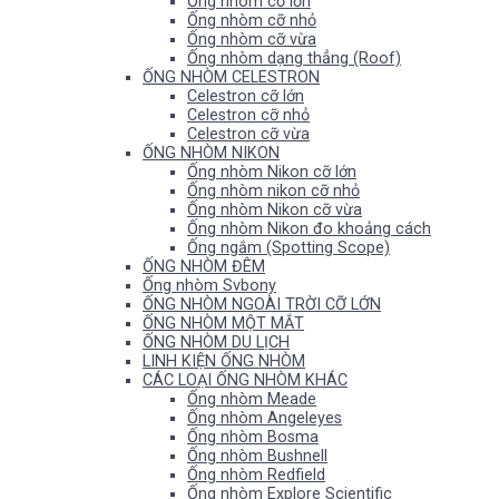
Ống nhòm cỡ lớn
Ống nhòm cỡ nhỏ
Ống nhòm cỡ vừa
Ống nhòm dạng thẳng (Roof)
ỐNG NHÒM CELESTRON
Celestron cỡ lớn
Celestron cỡ nhỏ
Celestron cỡ vừa
ỐNG NHÒM NIKON
Ống nhòm Nikon cỡ lớn
Ống nhòm nikon cỡ nhỏ
Ống nhòm Nikon cỡ vừa
Ống nhòm Nikon đo khoảng cách
Ống ngắm (Spotting Scope)
ỐNG NHÒM ĐÊM
Ống nhòm Svbony
ỐNG NHÒM NGOÀI TRỜI CỠ LỚN
ỐNG NHÒM MỘT MẮT
ỐNG NHÒM DU LỊCH
LINH KIỆN ỐNG NHÒM
CÁC LOẠI ỐNG NHÒM KHÁC
Ống nhòm Meade
Ống nhòm Angeleyes
Ống nhòm Bosma
Ống nhòm Bushnell
Ống nhòm Redfield
Ống nhòm Explore Scientific