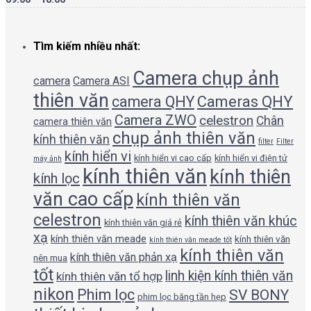
Tìm kiếm nhiều nhất:
Camera chụp ảnh
camera
Camera ASI
thiên văn
camera QHY
Cameras QHY
Camera ZWO
celestron
Chân
camera thiên văn
chụp ảnh thiên văn
kính thiên văn
filter
Filter
kính hiển vi
kính hiển vi cao cấp
kính hiển vi điện tử
máy ảnh
kính thiên văn
kính thiên
kính lọc
văn cao cấp
kính thiên văn
celestron
kính thiên văn khúc
kính thiên văn giá rẻ
xạ
kính thiên văn meade
kính thiên văn
kính thiên văn meade tốt
kính thiên văn
kính thiên văn phản xạ
nên mua
tốt
linh kiện kính thiên văn
kính thiên văn tổ hợp
nikon
Phim lọc
SV BONY
phim lọc băng tần hẹp