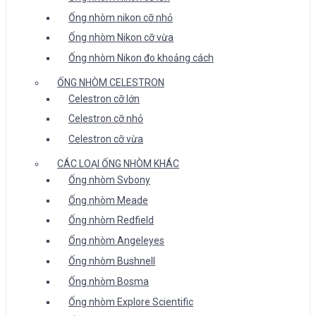
Ống nhòm nikon cỡ nhỏ
Ống nhòm Nikon cỡ vừa
Ống nhòm Nikon đo khoảng cách
ỐNG NHÒM CELESTRON
Celestron cỡ lớn
Celestron cỡ nhỏ
Celestron cỡ vừa
CÁC LOẠI ỐNG NHÒM KHÁC
Ống nhòm Svbony
Ống nhòm Meade
Ống nhòm Redfield
Ống nhòm Angeleyes
Ống nhòm Bushnell
Ống nhòm Bosma
Ống nhòm Explore Scientific