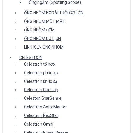
Ống ngắm (Spotting Scope)
ỐNG NHÒM NGOÀI TRỜI CỠ LỚN
ỐNG NHÒM MỘT MẮT
ỐNG NHÒM ĐÊM
ỐNG NHÒM DU LỊCH
LINH KIỆN ỐNG NHÒM
CELESTRON
Celestron tổ hợp
Celestron phản xạ
Celestron khúc xạ
Celestron Cao cấp
Celeston StarSense
Celestron AstroMaster
Celestron NexStar
Celestron Omni
Celestron PowerSeeker