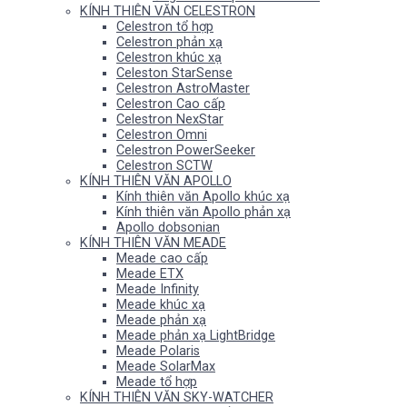
KÍNH THIÊN VĂN CELESTRON
Celestron tổ hợp
Celestron phản xạ
Celestron khúc xạ
Celeston StarSense
Celestron AstroMaster
Celestron Cao cấp
Celestron NexStar
Celestron Omni
Celestron PowerSeeker
Celestron SCTW
KÍNH THIÊN VĂN APOLLO
Kính thiên văn Apollo khúc xạ
Kính thiên văn Apollo phản xạ
Apollo dobsonian
KÍNH THIÊN VĂN MEADE
Meade cao cấp
Meade ETX
Meade Infinity
Meade khúc xạ
Meade phản xạ
Meade phản xạ LightBridge
Meade Polaris
Meade SolarMax
Meade tổ hợp
KÍNH THIÊN VĂN SKY-WATCHER