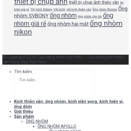
thiết bị chụp ảnh
thiết bị chụp ảnh thiên văn
thị
Ống
kính giá rẻ
Thị kính Svbony
Vật kính
vật kính thiên văn
Ống nhòm Bosma
ống nhòm
ống
nhòm SVBONY
ống nhòm cho trẻ
ống nhòm
nhòm giá rẻ
ống nhòm hai mắt
nikon
© Copyright 2020 Cửa hàng thiên văn HAS - Cửa hàng kính thiên
văn hàng đầu Việt Nam
Tìm kiếm:
Kính thiên văn, ống nhòm, kính viễn vọng, kính hiển vi,
ống dòm
Giới thiệu
Sản phẩm
ỐNG NHÒM
ỐNG NHÒM APOLLO