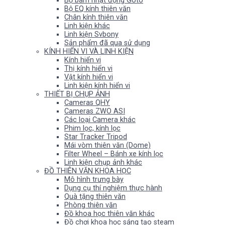
Bộ bám nhật động Goto
Bộ EQ kính thiên văn
Chân kính thiên văn
Linh kiện khác
Linh kiện Svbony
Sản phẩm đã qua sử dụng
KÍNH HIỂN VI VÀ LINH KIỆN
Kính hiển vi
Thị kính hiển vi
Vật kính hiển vi
Linh kiện kính hiển vi
THIẾT BỊ CHỤP ẢNH
Cameras QHY
Cameras ZWO ASI
Các loại Camera khác
Phim lọc, kính lọc
Star Tracker Tripod
Mái vòm thiên văn (Dome)
Filter Wheel – Bánh xe kính lọc
Linh kiện chụp ảnh khác
ĐỒ THIÊN VĂN KHOA HỌC
Mô hình trưng bày
Dụng cụ thí nghiệm thực hành
Quà tặng thiên văn
Phòng thiên văn
Đồ khoa học thiên văn khác
Đồ chơi khoa học sáng tạo steam