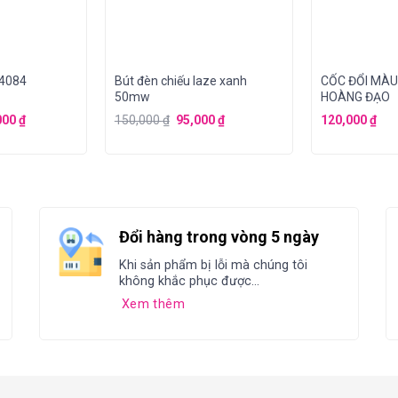
T4084
Bút đèn chiếu laze xanh
CỐC ĐỔI MÀU
50mw
HOÀNG ĐẠO
000
₫
150,000
₫
95,000
₫
120,000
₫
Đổi hàng trong vòng 5 ngày
Khi sản phẩm bị lỗi mà chúng tôi
không khắc phục được...
Xem thêm