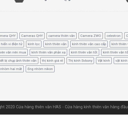
amera QHY
Cameras QHY
camera thiên văn
Camera ZWO
celestron
C
 hiển vi điện tử
kính lọc
kính thiên văn
kính thiên văn cao cấp
kính thiên 
hiên văn nên mua
kính thiên văn phản xạ
kính thiên văn tốt
kính thiên văn t
iết bị chụp ảnh thiên văn
thị kính giá rẻ
Thị kính Svbony
Vật kính
vật kính
 nhòm hai mắt
ống nhòm nikon
ht 2020 Cửa hàng thiên văn HAS - Cửa hàng kính thiên văn hàng đầ