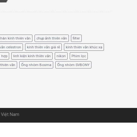
hân kính thiên văn
chụp ảnh thiên văn
filter
văn celestron
kính thiên văn giá rẻ
kính thiên văn khúc xạ
ổ hợp
linh kiện kính thiên văn
nikon
Phim lọc
 thiên văn
Ống nhòm Bosma
Ống nhòm SVBONY
u Việt Nam