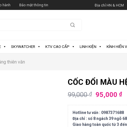
o hành
Bảo mật thông tin
Địa chỉ HN & HCM
E
SKYWATCHER
KTV CAO CẤP
LINH KIỆN
KÍNH HIỂN V
ặng thiên văn
CỐC ĐỔI MÀU H
99,000
95,000
₫
₫
Hotline tư vấn : 0987371688
Địa chỉ : số 8 ngách 39 ngõ 6
Giao hàng toàn quốc từ 3 đến