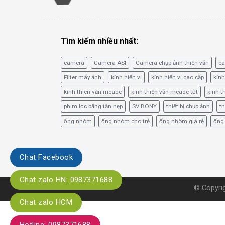
Tìm kiếm nhiều nhất:
camera
Camera ASI
Camera chụp ảnh thiên văn
c
Filter máy ảnh
kính hiển vi
kính hiển vi cao cấp
kính
kính thiên văn meade
kính thiên văn meade tốt
kính t
phim lọc băng tần hẹp
SV BONY
thiết bị chụp ảnh
th
ống nhòm
ống nhòm cho trẻ
ống nhòm giá rẻ
ống
Chat Facebook
Chat zalo HN: 0987371688
© Copyrig
Chat zalo HCM