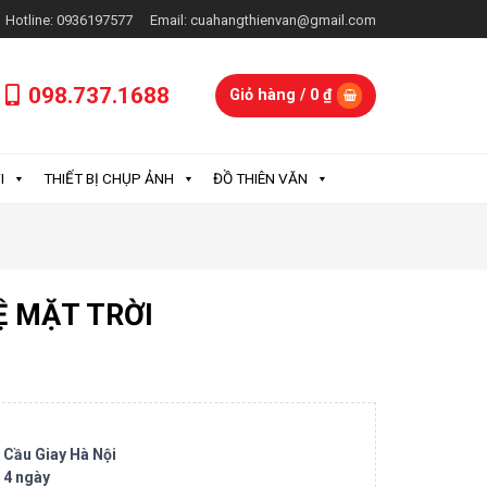
Hotline: 0936197577
Email: cuahangthienvan@gmail.com
098.737.1688
Giỏ hàng /
0
₫
I
THIẾT BỊ CHỤP ẢNH
ĐỒ THIÊN VĂN
Ệ MẶT TRỜI
8 Cầu Giay Hà Nội
 4 ngày