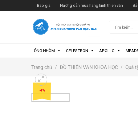
Skip
Báo giá
Hướng dẫn mua hàng kính thiên văn
Bả
to
content
Tìm
kiếm:
ỐNG NHÒM
CELESTRON
APOLLO
MEAD
Trang chủ
/
ĐỒ THIÊN VĂN KHOA HỌC
/
Quà t
-4%