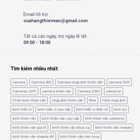
Email hỗ trợ :
cuahangthienvan@gmail.com
Tất cả các ngày, trừ ngày lễ tết :
09:00 - 18:00
Tìm kiếm nhiều nhất:
camera
Camera ASI
Camera chụp ảnh thiên văn
camera QHY
Cameras QHY
camera thiên văn
Camera ZWO
celestron
Chân kính thiên văn
chụp ảnh thiên văn
filter
Filter máy ảnh
kính hiển vi
kính hiển vi cao cấp
kính hiển vi điện tử
kính lọc
kính thiên văn
kính thiên văn cao cấp
kính thiên văn celestron
kính thiên văn giá rẻ
kính thiên văn khúc xạ
kính thiên văn meade
kính thiên văn meade tốt
kính thiên văn nên mua