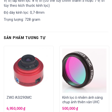
Vị trị lắp kính lọc: 8 vị trí (có thể tùy chỉnh thành 5 hoặc 7 vị trí
tùy theo kích thước kính lọc)
Độ dày kính lọc: 0,7-8mm
Trọng lượng: 728 gram
SẢN PHẨM TƯƠNG TỰ
ZWO ASI290MC
Kính lọc ô nhiễm ánh sáng
chụp ảnh thiên văn UHC
6,950,000
₫
500,000
₫