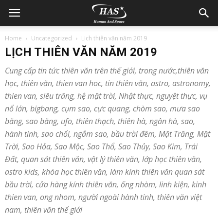
Home
Uncategorized
Lịch thiên văn năm 2019
LỊCH THIÊN VĂN NĂM 2019
Cung cấp tin tức thiên văn trên thế giới, trong nước,thiên văn
học, thiên văn, thien van hoc, tin thiên văn, astro, astronomy,
thien van, siêu trăng, hệ mặt trời, Nhật thực, nguyệt thực, vụ
nổ lớn, bigbang, cụm sao, cực quang, chòm sao, mưa sao
băng, sao băng, ufo, thiên thạch, thiên hà, ngân hà, sao,
hành tinh, sao chổi, ngắm sao, bầu trời đêm, Mặt Trăng, Mặt
Trời, Sao Hỏa, Sao Mộc, Sao Thổ, Sao Thủy, Sao Kim, Trái
Đất, quan sát thiên văn, vật lý thiên văn, lớp học thiên văn,
astro kids, khóa học thiên văn, làm kính thiên văn quan sát
bầu trời, cửa hàng kính thiên văn, ống nhòm, linh kiện, kinh
thien van, ong nhom, người ngoài hành tinh, thiên văn việt
nam, thiên văn thế giới