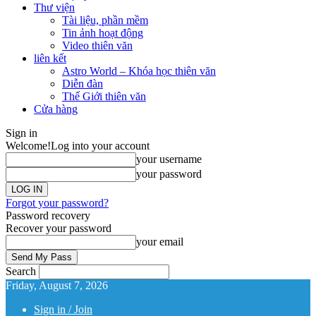
Thư viện
Tài liệu, phần mềm
Tin ảnh hoạt động
Video thiên văn
liên kết
Astro World – Khóa học thiên văn
Diễn đàn
Thế Giới thiên văn
Cửa hàng
Sign in
Welcome!
Log into your account
your username
your password
Forgot your password?
Password recovery
Recover your password
your email
Search
Friday, August 7, 2026
Sign in / Join