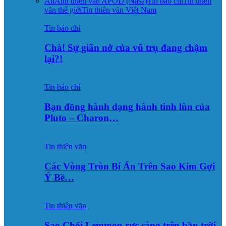
All
Ảnh thiên văn APOD (Nasa)
Tin báo chí
Tin thiên
văn thế giới
Tin thiên văn Việt Nam
Tin báo chí
Chà! Sự giãn nở của vũ trụ đang chậm
lại?!
Tin báo chí
Bạn đồng hành dạng hành tinh lùn của
Pluto – Charon…
Tin thiên văn
Các Vòng Tròn Bí Ẩn Trên Sao Kim Gợi
Ý Bề…
Tin thiên văn
Sao Chổi Lemmon rực sáng trên bầu trời