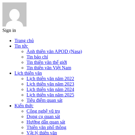
Sign in
Trang chủ
Tin tức
Ảnh thiên văn APOD (Nasa)
Tin báo chí
Tin thiên văn thế giới
Tin thiên văn Việt Nam
Lịch thiên văn
Lịch thiên văn năm 2022
Lịch thiên văn năm 2023
Lịch thiên văn năm 2024
Lịch thiên văn năm 2025
Tiêu điểm quan sát
Kiến thức
Công nghệ vũ trụ
Dụng cụ quan sát
Hướng dẫn quan sát
Thiên văn phổ thông
Vật lý thiên văn