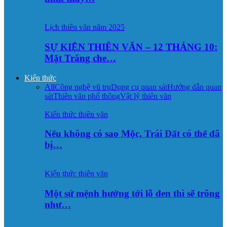
Lịch thiên văn năm 2025
SỰ KIỆN THIÊN VĂN – 12 THÁNG 10:
Mặt Trăng che…
Kiến thức
All
Công nghệ vũ trụ
Dụng cụ quan sát
Hướng dẫn quan
sát
Thiên văn phổ thông
Vật lý thiên văn
Kiến thức thiên văn
Nếu không có sao Mộc, Trái Đất có thể đã
bị…
Kiến thức thiên văn
Một sứ mệnh hướng tới lỗ đen thì sẽ trông
như…