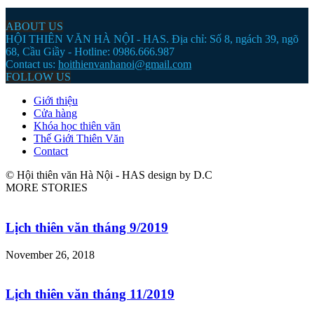
ABOUT US
HỘI THIÊN VĂN HÀ NỘI - HAS. Địa chỉ: Số 8, ngách 39, ngõ
68, Cầu Giầy - Hotline: 0986.666.987
Contact us:
hoithienvanhanoi@gmail.com
FOLLOW US
Giới thiệu
Cửa hàng
Khóa học thiên văn
Thế Giới Thiên Văn
Contact
© Hội thiên văn Hà Nội - HAS design by D.C
MORE STORIES
Lịch thiên văn tháng 9/2019
November 26, 2018
Lịch thiên văn tháng 11/2019