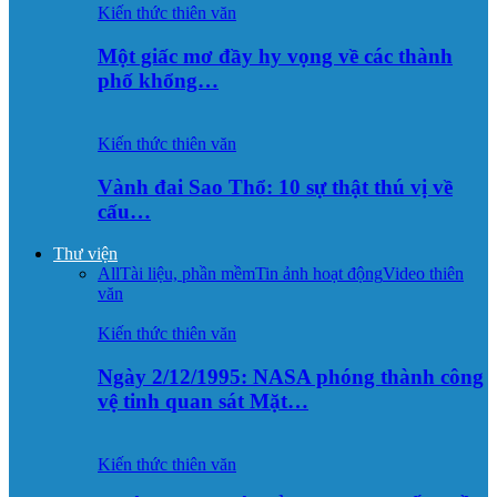
Kiến thức thiên văn
Một giấc mơ đầy hy vọng về các thành
phố khổng…
Kiến thức thiên văn
Vành đai Sao Thổ: 10 sự thật thú vị về
cấu…
Thư viện
All
Tài liệu, phần mềm
Tin ảnh hoạt động
Video thiên
văn
Kiến thức thiên văn
Ngày 2/12/1995: NASA phóng thành công
vệ tinh quan sát Mặt…
Kiến thức thiên văn