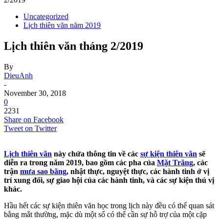
Uncategorized
Lịch thiên văn năm 2019
Lịch thiên văn tháng 2/2019
By
DieuAnh
-
November 30, 2018
0
2231
Share on Facebook
Tweet on Twitter
Lịch thiên văn
này chứa thông tin về các
sự kiện thiên văn
sẽ
diễn ra trong năm 2019, bao gồm các pha của
Mặt Trăng
, các
trận
mưa sao băng
, nhật thực, nguyệt thực, các hành tinh ở vị
trí xung đối, sự giao hội của các hành tinh, và các sự kiện thú vị
khác.
Hầu hết các sự kiện thiên văn học trong lịch này đều có thể quan sát
bằng mắt thường, mặc dù một số có thể cần sự hỗ trợ của một cặp