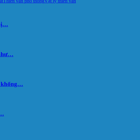
át
Thiên văn phổ thông
Vật lý thiên văn
bị…
 như…
hố khổng…
u…