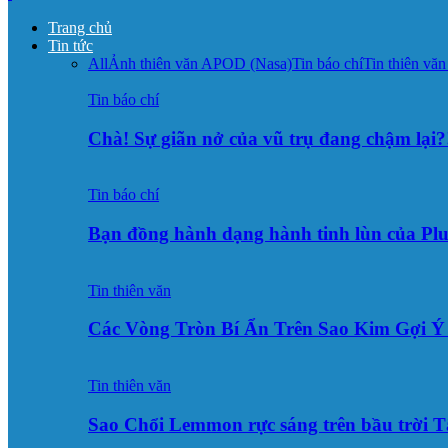
Trang chủ
Tin tức
All
Ảnh thiên văn APOD (Nasa)
Tin báo chí
Tin thiên văn
Tin báo chí
Chà! Sự giãn nở của vũ trụ đang chậm lại?
Tin báo chí
Bạn đồng hành dạng hành tinh lùn của Pl
Tin thiên văn
Các Vòng Tròn Bí Ẩn Trên Sao Kim Gợi 
Tin thiên văn
Sao Chổi Lemmon rực sáng trên bầu trời