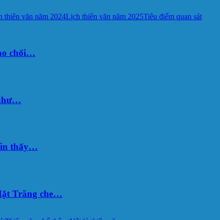
h thiên văn năm 2024
Lịch thiên văn năm 2025
Tiêu điểm quan sát
sao chổi…
 như…
hìn thấy…
ặt Trăng che…