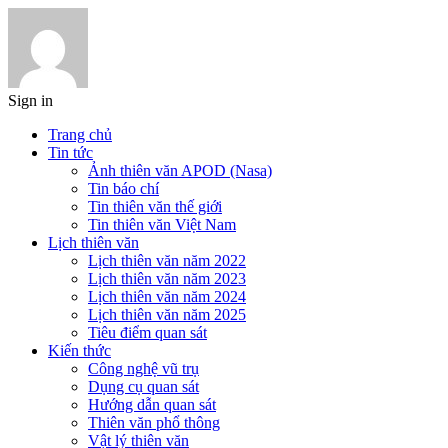
Sign in
Trang chủ
Tin tức
Ảnh thiên văn APOD (Nasa)
Tin báo chí
Tin thiên văn thế giới
Tin thiên văn Việt Nam
Lịch thiên văn
Lịch thiên văn năm 2022
Lịch thiên văn năm 2023
Lịch thiên văn năm 2024
Lịch thiên văn năm 2025
Tiêu điểm quan sát
Kiến thức
Công nghệ vũ trụ
Dụng cụ quan sát
Hướng dẫn quan sát
Thiên văn phổ thông
Vật lý thiên văn