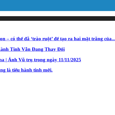
– có thể đã ‘trào ruột’ để tạo ra hai mặt trăng của..
Hành Tinh Vẫn Đang Thay Đổi
a | Ảnh Vũ trụ trong ngày 11/11/2025
ng là tiểu hành tinh mới.