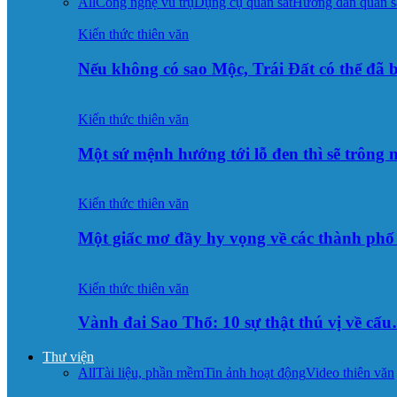
All
Công nghệ vũ trụ
Dụng cụ quan sát
Hướng dẫn quan s
Kiến thức thiên văn
Nếu không có sao Mộc, Trái Đất có thể đã 
Kiến thức thiên văn
Một sứ mệnh hướng tới lỗ đen thì sẽ trông
Kiến thức thiên văn
Một giấc mơ đầy hy vọng về các thành p
Kiến thức thiên văn
Vành đai Sao Thổ: 10 sự thật thú vị về cấ
Thư viện
All
Tài liệu, phần mềm
Tin ảnh hoạt động
Video thiên văn