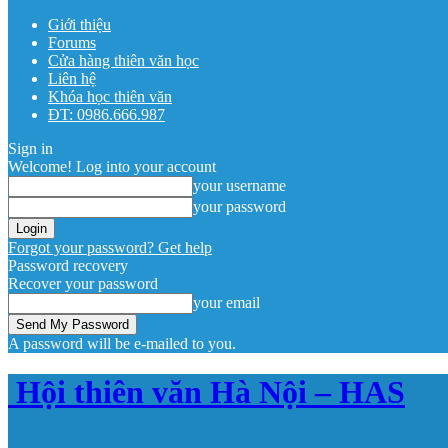
Giới thiệu
Forums
Cửa hàng thiên văn học
Liên hệ
Khóa học thiên văn
ĐT: 0986.666.987
Sign in
Welcome! Log into your account
your username
your password
Forgot your password? Get help
Password recovery
Recover your password
your email
A password will be e-mailed to you.
Hội thiên văn Hà Nội – HAS