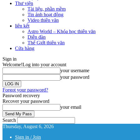
Thư viện
Tài liệu, phần mềm
Tin ảnh hoạt động
Video thiên văn
liên kết
Astro World – Khóa học thiên văn
Diễn đàn
Thế Giới thiên văn
Cửa hàng
Sign in
Welcome!
Log into your account
your username
your password
Forgot your password?
Password recovery
Recover your password
your email
Search
Thursday, August 6, 2026
Sign in / Join