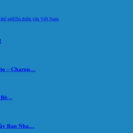
 thế giới
Tin thiên văn Việt Nam
!
uto – Charon…
Ý Bề…
 Tây Ban Nha…