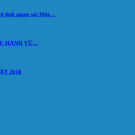
ệ tinh quan sát Mặt…
DU HÀNH VŨ…
ẤT 2018