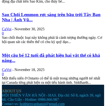
động địa chất trên Sao Kim, cho thấy bề...
Sao Chổi Lemmon rực sáng trên bầu trời Tây Ban
Nha | Ảnh Vũ...
CaVoi
-
November 30, 2025
0
Sao chổi thuộc loại này không phải là cảnh tượng thường ngày. Cơ
hội quan sát các thiên thể có chu kỳ quỹ đạo...
Một cậu bé 12 tuổi đã phát hiện hai vật thể có khả
năng...
CaVoi
-
November 18, 2025
0
Một thiếu niên ở Ontario có thể là một trong những người trẻ nhất
tại Canada từng phát hiện ra một tiểu hành tinh. Siddharth...
ABOUT US
HỘI THIÊN VĂN HÀ NỘI - HAS. Địa chỉ: Số 8, ngách 39, ngõ
68, Cầu Giầy - Hotline: 0986.666.987
Contact us:
hoithienvanhanoi@gmail.com