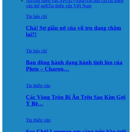
All
Ảnh thiên văn APOD (Nasa)
Tin báo chí
Tin thiên
văn thế giới
Tin thiên văn Việt Nam
Tin báo chí
Chà! Sự giãn nở của vũ trụ đang chậm
lại?!
Tin báo chí
Bạn đồng hành dạng hành tinh lùn của
Pluto – Charon…
Tin thiên văn
Các Vòng Tròn Bí Ẩn Trên Sao Kim Gợi
Ý Bề…
Tin thiên văn
Sao Chổi Lemmon rực sáng trên bầu trời