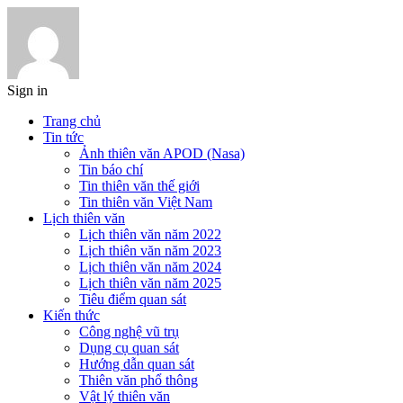
Sign in
Trang chủ
Tin tức
Ảnh thiên văn APOD (Nasa)
Tin báo chí
Tin thiên văn thế giới
Tin thiên văn Việt Nam
Lịch thiên văn
Lịch thiên văn năm 2022
Lịch thiên văn năm 2023
Lịch thiên văn năm 2024
Lịch thiên văn năm 2025
Tiêu điểm quan sát
Kiến thức
Công nghệ vũ trụ
Dụng cụ quan sát
Hướng dẫn quan sát
Thiên văn phổ thông
Vật lý thiên văn