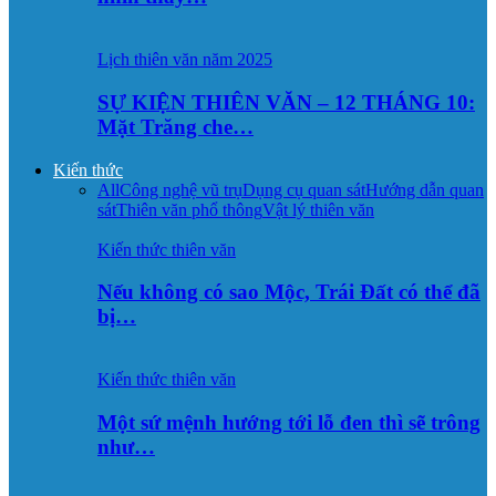
Lịch thiên văn năm 2025
SỰ KIỆN THIÊN VĂN – 12 THÁNG 10:
Mặt Trăng che…
Kiến thức
All
Công nghệ vũ trụ
Dụng cụ quan sát
Hướng dẫn quan
sát
Thiên văn phổ thông
Vật lý thiên văn
Kiến thức thiên văn
Nếu không có sao Mộc, Trái Đất có thể đã
bị…
Kiến thức thiên văn
Một sứ mệnh hướng tới lỗ đen thì sẽ trông
như…