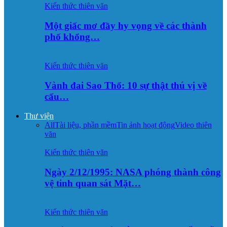
Kiến thức thiên văn
Một giấc mơ đầy hy vọng về các thành
phố khổng…
Kiến thức thiên văn
Vành đai Sao Thổ: 10 sự thật thú vị về
cấu…
Thư viện
All
Tài liệu, phần mềm
Tin ảnh hoạt động
Video thiên
văn
Kiến thức thiên văn
Ngày 2/12/1995: NASA phóng thành công
vệ tinh quan sát Mặt…
Kiến thức thiên văn