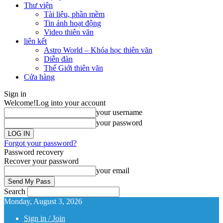
Thư viện
Tài liệu, phần mềm
Tin ảnh hoạt động
Video thiên văn
liên kết
Astro World – Khóa học thiên văn
Diễn đàn
Thế Giới thiên văn
Cửa hàng
Sign in
Welcome!
Log into your account
your username
your password
Forgot your password?
Password recovery
Recover your password
your email
Search
Monday, August 3, 2026
Sign in / Join