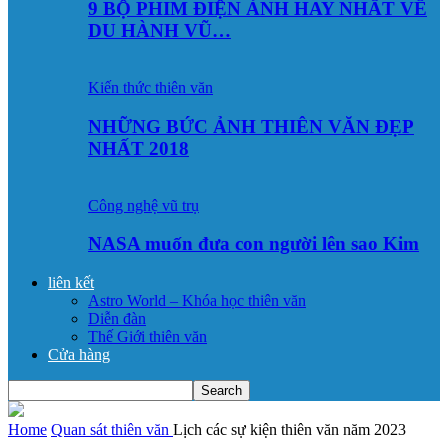
9 BỘ PHIM ĐIỆN ẢNH HAY NHẤT VỀ
DU HÀNH VŨ…
Kiến thức thiên văn
NHỮNG BỨC ẢNH THIÊN VĂN ĐẸP
NHẤT 2018
Công nghệ vũ trụ
NASA muốn đưa con người lên sao Kim
liên kết
Astro World – Khóa học thiên văn
Diễn đàn
Thế Giới thiên văn
Cửa hàng
Home
Quan sát thiên văn
Lịch các sự kiện thiên văn năm 2023