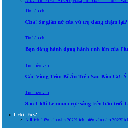
All
Ảnh thiên văn APOD (Nasa)
Tin báo chí
Tin thiên văn
Tin báo chí
Chà! Sự giãn nở của vũ trụ đang chậm lại?
Tin báo chí
Bạn đồng hành dạng hành tinh lùn của Pl
Tin thiên văn
Các Vòng Tròn Bí Ẩn Trên Sao Kim Gợi 
Tin thiên văn
Sao Chổi Lemmon rực sáng trên bầu trời
Lịch thiên văn
All
Lịch thiên văn năm 2022
Lịch thiên văn năm 2023
Lịc