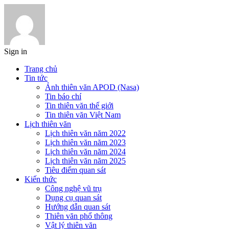
Sign in
Trang chủ
Tin tức
Ảnh thiên văn APOD (Nasa)
Tin báo chí
Tin thiên văn thế giới
Tin thiên văn Việt Nam
Lịch thiên văn
Lịch thiên văn năm 2022
Lịch thiên văn năm 2023
Lịch thiên văn năm 2024
Lịch thiên văn năm 2025
Tiêu điểm quan sát
Kiến thức
Công nghệ vũ trụ
Dụng cụ quan sát
Hướng dẫn quan sát
Thiên văn phổ thông
Vật lý thiên văn