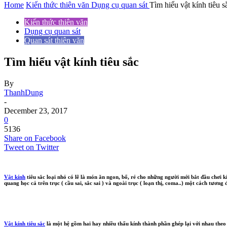
Home
Kiến thức thiên văn
Dụng cụ quan sát
Tìm hiểu vật kính tiêu s
Kiến thức thiên văn
Dụng cụ quan sát
Quan sát thiên văn
Tìm hiểu vật kính tiêu sắc
By
ThanhDung
-
December 23, 2017
0
5136
Share on Facebook
Tweet on Twitter
Vật kính
tiêu sắc loại nhỏ có lẽ là món ăn ngon, bổ, rẻ cho những người mới bắt đầu chơi k
quang học cả trên trục ( cầu sai, sắc sai ) và ngoài trục ( loạn thị, coma..) một cách tương
Vật kính tiêu sắc
là một hệ gồm hai hay nhiều thấu kính thành phần ghép lại với nhau theo m