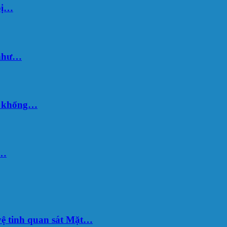
bị…
 như…
hố khổng…
u…
ệ tinh quan sát Mặt…