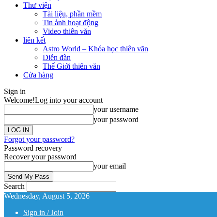
Thư viện
Tài liệu, phần mềm
Tin ảnh hoạt động
Video thiên văn
liên kết
Astro World – Khóa học thiên văn
Diễn đàn
Thế Giới thiên văn
Cửa hàng
Sign in
Welcome!
Log into your account
your username
your password
Forgot your password?
Password recovery
Recover your password
your email
Search
Wednesday, August 5, 2026
Sign in / Join