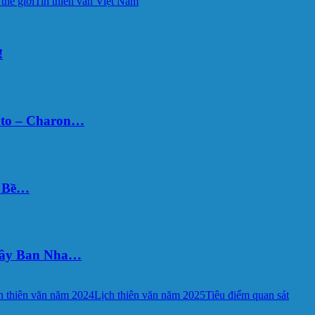
 thế giới
Tin thiên văn Việt Nam
!
uto – Charon…
Ý Bề…
 Tây Ban Nha…
h thiên văn năm 2024
Lịch thiên văn năm 2025
Tiêu điểm quan sát