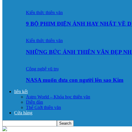
Kiến thức thiên văn
9 BỘ PHIM ĐIỆN ẢNH HAY NHẤT VỀ 
Kiến thức thiên văn
NHỮNG BỨC ẢNH THIÊN VĂN ĐẸP NH
Công nghệ vũ trụ
NASA muốn đưa con người lên sao Kim
liên kết
Astro World – Khóa học thiên văn
Diễn đàn
Thế Giới thiên văn
Cửa hàng