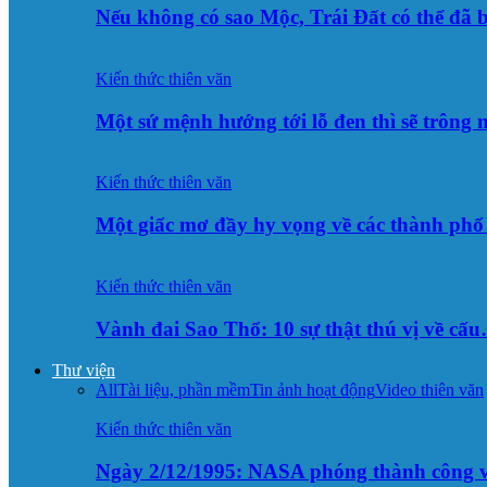
Nếu không có sao Mộc, Trái Đất có thể đã 
Kiến thức thiên văn
Một sứ mệnh hướng tới lỗ đen thì sẽ trông
Kiến thức thiên văn
Một giấc mơ đầy hy vọng về các thành p
Kiến thức thiên văn
Vành đai Sao Thổ: 10 sự thật thú vị về cấ
Thư viện
All
Tài liệu, phần mềm
Tin ảnh hoạt động
Video thiên văn
Kiến thức thiên văn
Ngày 2/12/1995: NASA phóng thành công v