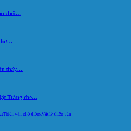
sao chổi…
 như…
hìn thấy…
ặt Trăng che…
át
Thiên văn phổ thông
Vật lý thiên văn