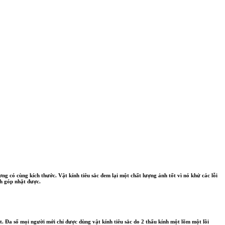
ng có cùng kích thước. Vật kính tiêu sắc đem lại một chất lượng ảnh tốt vì nó khử các lỗi
ình góp nhặt được.
t. Đa số mọi người mới chỉ được dùng vật kính tiêu sắc do 2 thấu kính một lõm một lồi