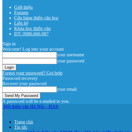
Giới thiệu
Forums
Cửa hàng thiên văn học
Liên hệ
Khóa học thiên văn
ĐT: 0986.666.987
Sign in
Welcome! Log into your account
your username
your password
Forgot your password? Get help
Password recovery
Recover your password
your email
A password will be e-mailed to you.
Hội thiên văn Hà Nội – HAS
Trang chủ
Tin tức