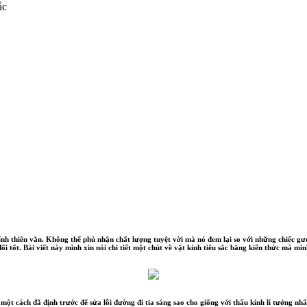
ắc
ính thiên văn. Không thể phủ nhận chất lượng tuyệt vời mà nó đem lại so với những chiếc gươ
 đối tốt. Bài viết này mình xin nói chi tiết một chút về vật kính tiêu sắc bằng kiến thức mà m
ột cách đã định trước để sửa lỗi đường đi tia sáng sao cho giống với thấu kính lí tưởng nhấ