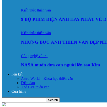
Kiến thức thiên văn
9 BỘ PHIM ĐIỆN ẢNH HAY NHẤT VỀ 
Kiến thức thiên văn
NHỮNG BỨC ẢNH THIÊN VĂN ĐẸP NH
Công nghệ vũ trụ
NASA muốn đưa con người lên sao Kim
liên kết
Astro World – Khóa học thiên văn
Diễn đàn
Thế Giới thiên văn
Cửa hàng