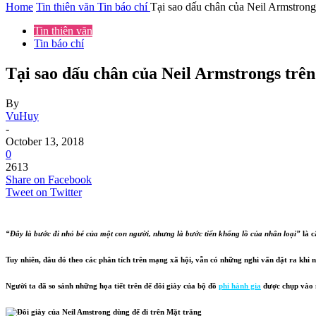
Home
Tin thiên văn
Tin báo chí
Tại sao dấu chân của Neil Armstrong
Tin thiên văn
Tin báo chí
Tại sao dấu chân của Neil Armstrongs trê
By
VuHuy
-
October 13, 2018
0
2613
Share on Facebook
Tweet on Twitter
“Đây là bước đi nhỏ bé của một con người, nhưng là bước tiến khổng lồ của nhân loại”
là c
Tuy nhiên, đâu đó theo các phân tích trên mạng xã hội, vẫn có những nghi vấn đặt ra khi
Người ta đã so sánh những họa tiết trên đế đôi giày của bộ đồ
phi hành gia
được chụp vào 