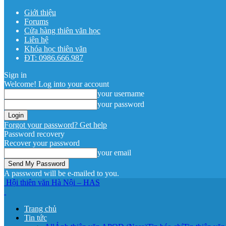
Giới thiệu
Forums
Cửa hàng thiên văn học
Liên hệ
Khóa học thiên văn
ĐT: 0986.666.987
Sign in
Welcome! Log into your account
your username
your password
Forgot your password? Get help
Password recovery
Recover your password
your email
A password will be e-mailed to you.
Hội thiên văn Hà Nội – HAS
Trang chủ
Tin tức