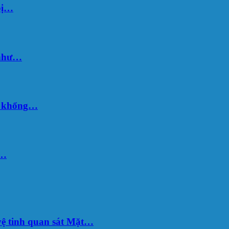
bị…
 như…
hố khổng…
u…
ệ tinh quan sát Mặt…