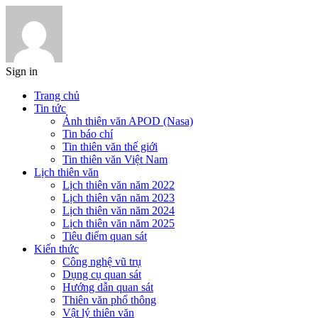
Sign in
Trang chủ
Tin tức
Ảnh thiên văn APOD (Nasa)
Tin báo chí
Tin thiên văn thế giới
Tin thiên văn Việt Nam
Lịch thiên văn
Lịch thiên văn năm 2022
Lịch thiên văn năm 2023
Lịch thiên văn năm 2024
Lịch thiên văn năm 2025
Tiêu điểm quan sát
Kiến thức
Công nghệ vũ trụ
Dụng cụ quan sát
Hướng dẫn quan sát
Thiên văn phổ thông
Vật lý thiên văn