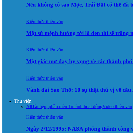
Nếu không có sao Mộc, Trái Đất có thể đã 
Kiến thức thiên văn
Một sứ mệnh hướng tới lỗ đen thì sẽ trông
Kiến thức thiên văn
Một giấc mơ đầy hy vọng về các thành p
Kiến thức thiên văn
Vành đai Sao Thổ: 10 sự thật thú vị về cấ
Thư viện
All
Tài liệu, phần mềm
Tin ảnh hoạt động
Video thiên văn
Kiến thức thiên văn
Ngày 2/12/1995: NASA phóng thành công v