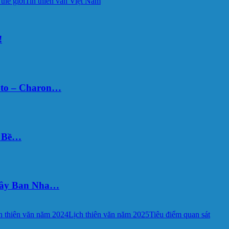
 thế giới
Tin thiên văn Việt Nam
!
uto – Charon…
Ý Bề…
 Tây Ban Nha…
h thiên văn năm 2024
Lịch thiên văn năm 2025
Tiêu điểm quan sát