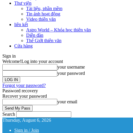
Thư viện
Tài liệu, phần mềm
Tin ảnh hoạt động
Video thiên văn
liên kết
Astro World – Khóa học thiên văn
Diễn đàn
Thế Giới thiên văn
Cửa hàng
Sign in
Welcome!
Log into your account
your username
your password
Forgot your password?
Password recovery
Recover your password
your email
Search
Thursday, August 6, 2026
Sign in / Join