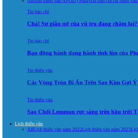
All
Ảnh thiên văn APOD (Nasa)
Tin báo chí
Tin thiên văn
Tin báo chí
Chà! Sự giãn nở của vũ trụ đang chậm lại?
Tin báo chí
Bạn đồng hành dạng hành tinh lùn của Pl
Tin thiên văn
Các Vòng Tròn Bí Ẩn Trên Sao Kim Gợi 
Tin thiên văn
Sao Chổi Lemmon rực sáng trên bầu trời
Lịch thiên văn
All
Lịch thiên văn năm 2022
Lịch thiên văn năm 2023
Lịc