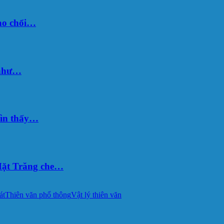
sao chổi…
 như…
hìn thấy…
ặt Trăng che…
át
Thiên văn phổ thông
Vật lý thiên văn