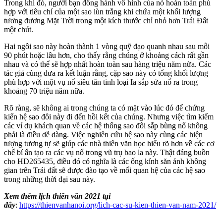
Trong khi đó, người bạn đồng hành vô hình của nó hoàn toàn phù
hợp với tiêu chí của một sao lùn trắng khi chứa một khối lượng
tương đương Mặt Trời trong một kích thước chỉ nhỏ hơn Trái Đất
một chút.
Hai ngôi sao này hoàn thành 1 vòng quỹ đạo quanh nhau sau mỗi
90 phút hoặc lâu hơn, cho thấy rằng chúng ở khoảng cách rất gần
nhau và có thể sẽ hợp nhất hoàn toàn sau hàng triệu năm nữa. Các
tác giả cùng đưa ra kết luận
rằng, cặp sao này có tổng khối lượng
phù hợp với một vụ nổ siêu tân tinh loại Ia sắp sửa nổ ra trong
khoảng 70 triệu năm nữa.
Rõ ràng, sẽ không ai trong chúng ta có mặt vào lúc đó để chứng
kiến hệ sao đôi này đi đến hồi kết của chúng. Nhưng việc tìm kiếm
các ví dụ khách quan về các hệ thống sao đôi sắp bùng nổ không
phải là điều dễ dàng. Việc nghiên cứu hệ sao này cùng các hiện
tượng tương tự sẽ giúp các nhà thiên văn học hiểu rõ hơn về các cơ
chế bí ẩn tạo ra các vụ nổ trong vũ trụ bao la này. Thật đáng buồn
cho HD265435, điều đó có nghĩa là các ống kính săn ảnh không
gian trên Trái đất sẽ được đào tạo về mối quan hệ của các hệ sao
trong những thời đại sau này.
Xem thêm lịch thiên văn 2021 tại
đây
:
https://thienvanhanoi.org/lich-cac-su-kien-thien-van-nam-2021/