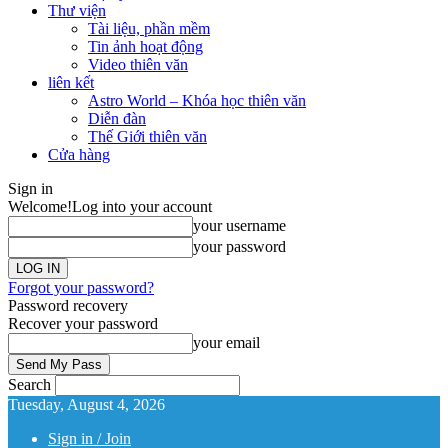
Thư viện
Tài liệu, phần mềm
Tin ảnh hoạt động
Video thiên văn
liên kết
Astro World – Khóa học thiên văn
Diễn đàn
Thế Giới thiên văn
Cửa hàng
Sign in
Welcome!
Log into your account
your username
your password
Forgot your password?
Password recovery
Recover your password
your email
Search
Tuesday, August 4, 2026
Sign in / Join