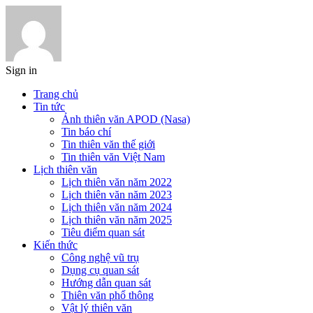
Sign in
Trang chủ
Tin tức
Ảnh thiên văn APOD (Nasa)
Tin báo chí
Tin thiên văn thế giới
Tin thiên văn Việt Nam
Lịch thiên văn
Lịch thiên văn năm 2022
Lịch thiên văn năm 2023
Lịch thiên văn năm 2024
Lịch thiên văn năm 2025
Tiêu điểm quan sát
Kiến thức
Công nghệ vũ trụ
Dụng cụ quan sát
Hướng dẫn quan sát
Thiên văn phổ thông
Vật lý thiên văn