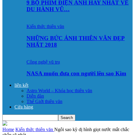
9 BỘ PHIM ĐIỆN ẢNH HAY NHẤT VỀ
DU HÀNH VŨ…
Kiến thức thiên văn
NHỮNG BỨC ẢNH THIÊN VĂN ĐẸP
NHẤT 2018
Công nghệ vũ trụ
NASA muốn đưa con người lên sao Kim
liên kết
Astro World – Khóa học thiên văn
Diễn đàn
Thế Giới thiên văn
Cửa hàng
Home
Kiến thức thiên văn
Ngôi sao kỳ dị hình giọt nước mắt chắc
chắn sẽ phát...