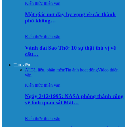
Kiến thức thiên văn
Một giấc mơ đầy hy vọng về các thành
phố khổng…
Kiến thức thiên văn
Vành đai Sao Thổ: 10 sự thật thú vị về
cấu…
Thư viện
All
Tài liệu, phần mềm
Tin ảnh hoạt động
Video thiên
văn
Kiến thức thiên văn
Ngày 2/12/1995: NASA phóng thành công
vệ tinh quan sát Mặt…
Kiến thức thiên văn