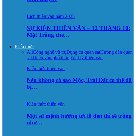
Lịch thiên văn năm 2025
SỰ KIỆN THIÊN VĂN – 12 THÁNG 10:
Mặt Trăng che…
Kiến thức
All
Công nghệ vũ trụ
Dụng cụ quan sát
Hướng dẫn quan
sát
Thiên văn phổ thông
Vật lý thiên văn
Kiến thức thiên văn
Nếu không có sao Mộc, Trái Đất có thể đã
bị…
Kiến thức thiên văn
Một sứ mệnh hướng tới lỗ đen thì sẽ trông
như…