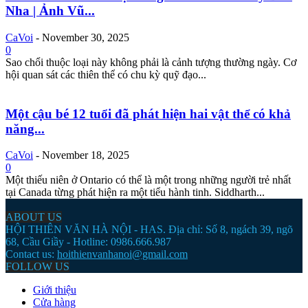
Nha | Ảnh Vũ...
CaVoi
-
November 30, 2025
0
Sao chổi thuộc loại này không phải là cảnh tượng thường ngày. Cơ
hội quan sát các thiên thể có chu kỳ quỹ đạo...
Một cậu bé 12 tuổi đã phát hiện hai vật thể có khả
năng...
CaVoi
-
November 18, 2025
0
Một thiếu niên ở Ontario có thể là một trong những người trẻ nhất
tại Canada từng phát hiện ra một tiểu hành tinh. Siddharth...
ABOUT US
HỘI THIÊN VĂN HÀ NỘI - HAS. Địa chỉ: Số 8, ngách 39, ngõ
68, Cầu Giầy - Hotline: 0986.666.987
Contact us:
hoithienvanhanoi@gmail.com
FOLLOW US
Giới thiệu
Cửa hàng