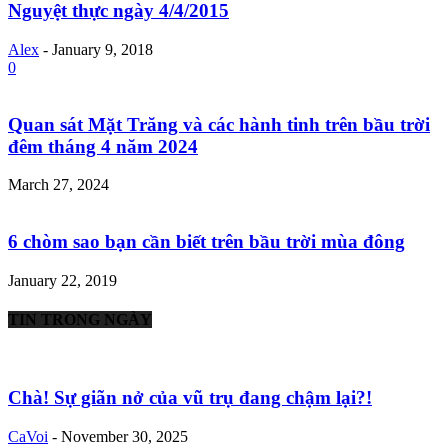
Nguyệt thực ngày 4/4/2015
Alex
-
January 9, 2018
0
Quan sát Mặt Trăng và các hành tinh trên bầu trời
đêm tháng 4 năm 2024
March 27, 2024
6 chòm sao bạn cần biết trên bầu trời mùa đông
January 22, 2019
TIN TRONG NGÀY
Chà! Sự giãn nở của vũ trụ đang chậm lại?!
CaVoi
-
November 30, 2025