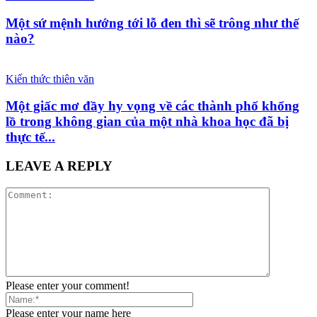
Một sứ mệnh hướng tới lỗ đen thì sẽ trông như thế
nào?
Kiến thức thiên văn
Một giấc mơ đầy hy vọng về các thành phố khổng
lồ trong không gian của một nhà khoa học đã bị
thực tế...
LEAVE A REPLY
Please enter your comment!
Please enter your name here