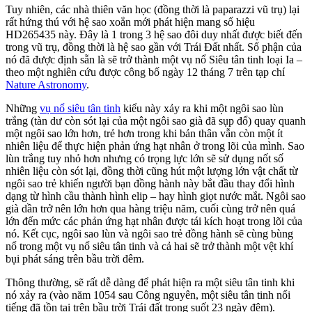
Tuy nhiên, các nhà thiên văn học (đồng thời là paparazzi vũ trụ) lại
rất hứng thú với hệ sao xoắn mới phát hiện mang số hiệu
HD265435 này. Đây là 1 trong 3 hệ sao đôi duy nhất được biết đến
trong vũ
trụ, đồng thời là hệ sao gần với Trái Đất nhất. Số phận của
nó đã được định sẵn là sẽ trở thành một vụ nổ Siêu tân tinh loại Ia –
theo một nghiên cứu được công bố ngày 12 tháng 7 trên tạp chí
Nature Astronomy
.
Những
vụ nổ siêu tân tinh
kiểu này xảy ra khi một ngôi sao lùn
trắng (tàn dư còn sót lại của một ngôi sao già đã sụp đổ) quay quanh
một ngôi sao lớn hơn, trẻ hơn trong khi bản thân vẫn còn một ít
nhiên liệu để thực hiện phản ứng hạt nhân ở trong lõi của mình. Sao
lùn trắng tuy nhỏ hơn nhưng có trọng lực lớn sẽ sử dụng nốt số
nhiên liệu còn sót lại, đồng thời cũng hút một lượng lớn vật chất từ
ngôi sao trẻ khiến người bạn đồng hành này bắt đầu thay đổi hình
dạng từ hình cầu thành hình elip – hay hình giọt nước mắt. Ngôi sao
già dần trở nên lớn hơn qua hàng triệu năm, cuối cùng trở nên quá
lớn đến mức các phản ứng hạt nhân được tái kích hoạt trong lõi của
nó. Kết cục, ngôi sao lùn và ngôi sao trẻ đồng hành sẽ cùng bùng
nổ trong một vụ nổ siêu tân tinh và cả hai sẽ trở thành một vệt khí
bụi phát sáng trên bầu trời đêm.
Thông thường, sẽ rất dễ dàng để phát hiện ra một siêu tân tinh khi
nó xảy ra (vào năm 1054 sau Công nguyên, một siêu tân tinh nổi
tiếng đã tồn tại trên bầu trời Trái đất trong suốt 23 ngày đêm).