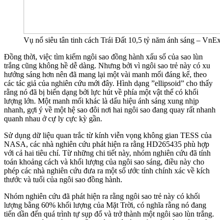
Vụ nổ siêu tân tinh cách Trái Đất 10,5 tỷ năm ánh sáng – VnE
Đồng thời, việc tìm kiếm ngôi sao đồng hành xấu số của sao lùn
trắng cũng không hề dễ dàng. Nhưng bởi vì ngôi sao trẻ này có xu
hướng sáng hơn nên đã mang lại một vài manh mối đáng kể, theo
các tác giả của nghiên cứu mới đây. Hình dạng ”ellipsoid” cho thấy
rằng nó đã bị biến dạng bởi lực hút về phía một vật thể có khối
lượng lớn. Một manh mối khác là dấu hiệu ánh sáng xung nhịp
nhanh, gợi ý về một hệ sao đôi nơi hai ngôi sao đang quay rất nhanh
quanh nhau ở cự ly cực kỳ gần.
Sử dụng dữ liệu quan trắc từ kính viễn vọng không gian TESS của
NASA, các nhà nghiên cứu phát hiện ra rằng HD265435 phù hợp
với cả hai tiêu chí. Từ những chi tiết này, nhóm nghiên cứu đã tính
toán khoảng cách và khối lượng của ngôi sao sáng, điều này cho
phép các nhà nghiên cứu đưa ra một số ước tính chính xác về kích
thước và tuổi của ngôi sao đồng hành.
Nhóm nghiên cứu đã phát hiện ra rằng ngôi sao trẻ này có khối
lượng bằng 60% khối lượng của Mặt Trời, có nghĩa rằng nó đang
tiến dần đến quá trình tự sụp đổ và trở thành một ngôi sao lùn trắng.