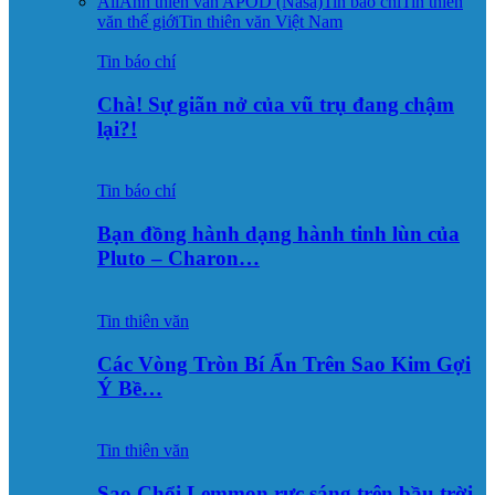
All
Ảnh thiên văn APOD (Nasa)
Tin báo chí
Tin thiên
văn thế giới
Tin thiên văn Việt Nam
Tin báo chí
Chà! Sự giãn nở của vũ trụ đang chậm
lại?!
Tin báo chí
Bạn đồng hành dạng hành tinh lùn của
Pluto – Charon…
Tin thiên văn
Các Vòng Tròn Bí Ẩn Trên Sao Kim Gợi
Ý Bề…
Tin thiên văn
Sao Chổi Lemmon rực sáng trên bầu trời