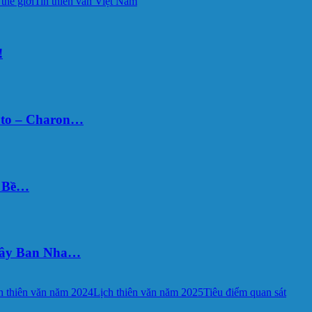
 thế giới
Tin thiên văn Việt Nam
!
uto – Charon…
Ý Bề…
 Tây Ban Nha…
h thiên văn năm 2024
Lịch thiên văn năm 2025
Tiêu điểm quan sát