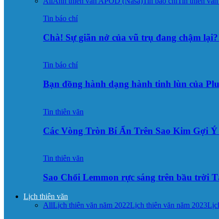
All
Ảnh thiên văn APOD (Nasa)
Tin báo chí
Tin thiên văn
Tin báo chí
Chà! Sự giãn nở của vũ trụ đang chậm lại?
Tin báo chí
Bạn đồng hành dạng hành tinh lùn của Pl
Tin thiên văn
Các Vòng Tròn Bí Ẩn Trên Sao Kim Gợi 
Tin thiên văn
Sao Chổi Lemmon rực sáng trên bầu trời
Lịch thiên văn
All
Lịch thiên văn năm 2022
Lịch thiên văn năm 2023
Lịc