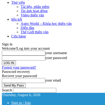
Thư viện
Tài liệu, phần mềm
Tin ảnh hoạt động
Video thiên văn
liên kết
Astro World – Khóa học thiên văn
Diễn đàn
Thế Giới thiên văn
Cửa hàng
Sign in
Welcome!
Log into your account
your username
your password
Forgot your password?
Password recovery
Recover your password
your email
Search
Thursday, August 6, 2026
Sign in / Join