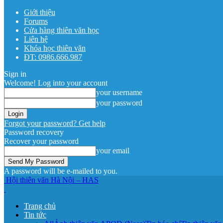
Giới thiệu
Forums
Cửa hàng thiên văn học
Liên hệ
Khóa học thiên văn
ĐT: 0986.666.987
Sign in
Welcome! Log into your account
your username
your password
Forgot your password? Get help
Password recovery
Recover your password
your email
A password will be e-mailed to you.
Hội thiên văn Hà Nội – HAS
Trang chủ
Tin tức