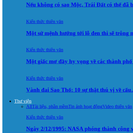
Nếu không có sao Mộc, Trái Đất có thể đã 
Kiến thức thiên văn
Một sứ mệnh hướng tới lỗ đen thì sẽ trông
Kiến thức thiên văn
Một giấc mơ đầy hy vọng về các thành p
Kiến thức thiên văn
Vành đai Sao Thổ: 10 sự thật thú vị về cấ
Thư viện
All
Tài liệu, phần mềm
Tin ảnh hoạt động
Video thiên văn
Kiến thức thiên văn
Ngày 2/12/1995: NASA phóng thành công v