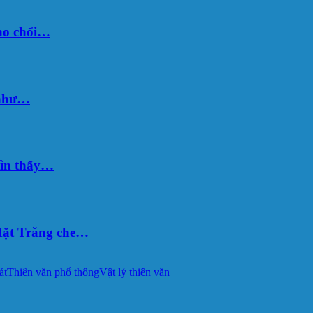
sao chổi…
 như…
hìn thấy…
ặt Trăng che…
át
Thiên văn phổ thông
Vật lý thiên văn