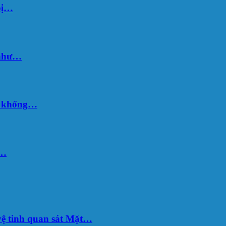
bị…
 như…
hố khổng…
u…
ệ tinh quan sát Mặt…