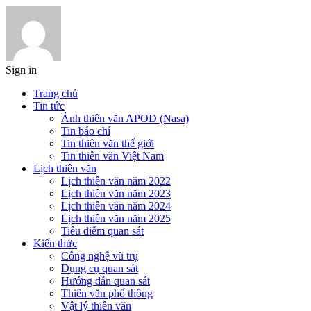
Sign in
Trang chủ
Tin tức
Ảnh thiên văn APOD (Nasa)
Tin báo chí
Tin thiên văn thế giới
Tin thiên văn Việt Nam
Lịch thiên văn
Lịch thiên văn năm 2022
Lịch thiên văn năm 2023
Lịch thiên văn năm 2024
Lịch thiên văn năm 2025
Tiêu điểm quan sát
Kiến thức
Công nghệ vũ trụ
Dụng cụ quan sát
Hướng dẫn quan sát
Thiên văn phổ thông
Vật lý thiên văn