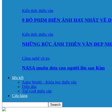
Kiến thức thiên văn
9 BỘ PHIM ĐIỆN ẢNH HAY NHẤT VỀ 
Kiến thức thiên văn
NHỮNG BỨC ẢNH THIÊN VĂN ĐẸP NH
Công nghệ vũ trụ
NASA muốn đưa con người lên sao Kim
liên kết
Astro World – Khóa học thiên văn
Diễn đàn
Thế Giới thiên văn
Cửa hàng