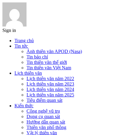
Sign in
Trang chủ
Tin tức
Ảnh thiên văn APOD (Nasa)
Tin báo chí
Tin thiên văn thế giới
Tin thiên văn Việt Nam
Lịch thiên văn
Lịch thiên văn năm 2022
Lịch thiên văn năm 2023
Lịch thiên văn năm 2024
Lịch thiên văn năm 2025
Tiêu điểm quan sát
Kiến thức
Công nghệ vũ trụ
Dụng cụ quan sát
Hướng dẫn quan sát
Thiên văn phổ thông
Vật lý thiên văn