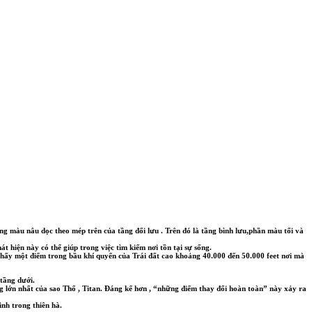
ng màu nâu dọc theo mép trên của tầng đối lưu . Trên đó là tầng bình lưu,phần màu tối và
t hiện này có thể giúp trong việc tìm kiếm nơi tồn tại sự sống.
thấy một điểm trong bầu khí quyển của Trái đất cao khoảng 40.000 đến 50.000 feet nơi mà
 tầng dưới.
 lớn nhất của sao Thổ , Titan. Đáng kể hơn , “những điểm thay đổi hoàn toàn” này xảy ra
inh trong thiên hà.