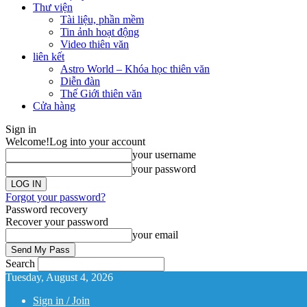
Thư viện
Tài liệu, phần mềm
Tin ảnh hoạt động
Video thiên văn
liên kết
Astro World – Khóa học thiên văn
Diễn đàn
Thế Giới thiên văn
Cửa hàng
Sign in
Welcome!
Log into your account
your username
your password
Forgot your password?
Password recovery
Recover your password
your email
Search
Tuesday, August 4, 2026
Sign in / Join