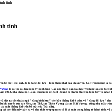
ành tinh
nh tinh
n bề mặt Trái đất, đó là tầng đối lưu – tầng thấp nhất của khí quyển. Các tropopause là dò
 Vương
là có thể có đến hàng tỷ hành tinh .Các nhà thiên văn Đại học Washington cho biết phá
ăm 1902, nhà khoa học Leon Teisserenc de Bort , trang bị những thiết bị dạng bay và nhận 
và đặt ra các thuật ngữ ” tầng bình lưu ” cho bầu không khí ở trên, và ” tầng đối lưu ” cho
ầu khí quyển của sao Mộc, sao Thổ, sao Thiên Vương và sao Hải Vương , cũng như mặt trăng
 áp suất không khí trên bề mặt của Trái đất).
 tại sao điểu này xảy ra và cho thấy tropopauses có lẽ có mặt trong hàng tỷ hành tinh, vệ t