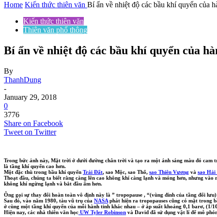
Home
Kiến thức thiên văn
Bí ẩn về nhiệt độ các bầu khí quyển của h
Kiến thức thiên văn
Thiên văn phổ thông
Bí ẩn về nhiệt độ các bầu khí quyển của hà
By
ThanhDung
-
January 29, 2018
0
3776
Share on Facebook
Tweet on Twitter
Trong bức ảnh này, Mặt trời ở dưới đường chân trời và tạo ra một ánh sáng màu đỏ cam trê
là tầng khí quyển cao hơn.
Một đặc thù trong bầu khí quyển
Trái Đất
, sao Mộc, sao Thổ,
sao Thiên Vương
và
sao Hải
Thoạt đầu, chúng ta biết rằng càng lên cao không khí càng lạnh và mỏng hơn, nhưng vào n
không khí ngừng lạnh và bắt đầu ấm hơn.
Ông gọi sự thay đổi hoàn toàn vô định này là ” tropopause , “(vùng đỉnh của tầng đối lưu) 
Sau đó, vào năm 1980, tàu vũ trụ của
NASA
phát hiện ra tropopauses cũng có mặt trong b
ở cùng một tầng khí quyển của mỗi hành tinh khác nhau – ở áp suất khoảng 0,1 barơ, (1/10
Hiện nay, các nhà thiên văn học
UW Tyler Robinson
và David đã sử dụng vật lí để mô phỏng