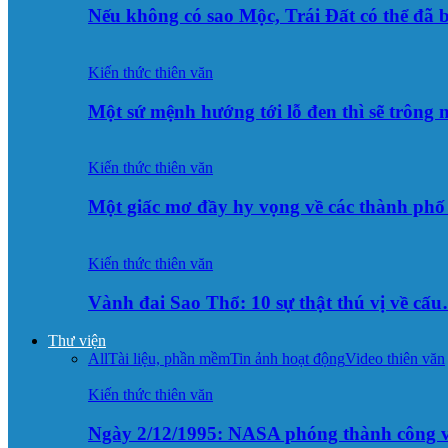
Nếu không có sao Mộc, Trái Đất có thể đã 
Kiến thức thiên văn
Một sứ mệnh hướng tới lỗ đen thì sẽ trông
Kiến thức thiên văn
Một giấc mơ đầy hy vọng về các thành p
Kiến thức thiên văn
Vành đai Sao Thổ: 10 sự thật thú vị về cấ
Thư viện
All
Tài liệu, phần mềm
Tin ảnh hoạt động
Video thiên văn
Kiến thức thiên văn
Ngày 2/12/1995: NASA phóng thành công v