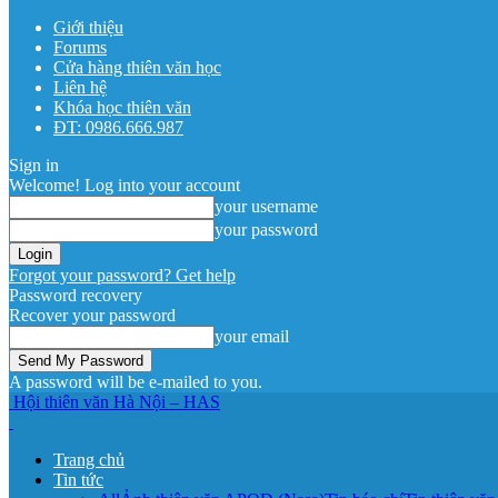
Giới thiệu
Forums
Cửa hàng thiên văn học
Liên hệ
Khóa học thiên văn
ĐT: 0986.666.987
Sign in
Welcome! Log into your account
your username
your password
Forgot your password? Get help
Password recovery
Recover your password
your email
A password will be e-mailed to you.
Hội thiên văn Hà Nội – HAS
Trang chủ
Tin tức