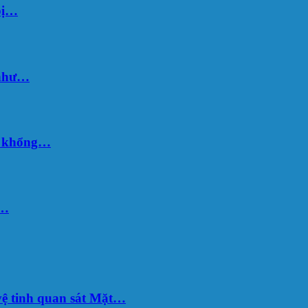
bị…
 như…
hố khổng…
u…
ệ tinh quan sát Mặt…