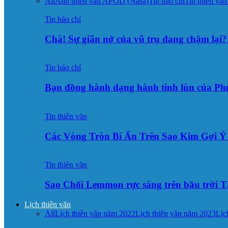
All
Ảnh thiên văn APOD (Nasa)
Tin báo chí
Tin thiên văn
Tin báo chí
Chà! Sự giãn nở của vũ trụ đang chậm lại?
Tin báo chí
Bạn đồng hành dạng hành tinh lùn của Pl
Tin thiên văn
Các Vòng Tròn Bí Ẩn Trên Sao Kim Gợi 
Tin thiên văn
Sao Chổi Lemmon rực sáng trên bầu trời
Lịch thiên văn
All
Lịch thiên văn năm 2022
Lịch thiên văn năm 2023
Lịc