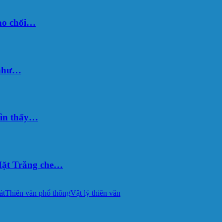
sao chổi…
 như…
hìn thấy…
ặt Trăng che…
át
Thiên văn phổ thông
Vật lý thiên văn