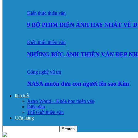
Kiến thức thiên văn
9 BỘ PHIM ĐIỆN ẢNH HAY NHẤT VỀ 
Kiến thức thiên văn
NHỮNG BỨC ẢNH THIÊN VĂN ĐẸP NH
Công nghệ vũ trụ
NASA muốn đưa con người lên sao Kim
liên kết
Astro World – Khóa học thiên văn
Diễn đàn
Thế Giới thiên văn
Cửa hàng