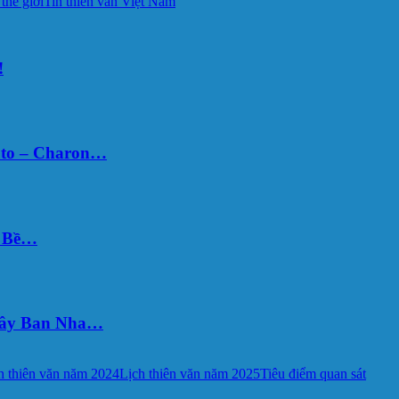
 thế giới
Tin thiên văn Việt Nam
!
uto – Charon…
Ý Bề…
 Tây Ban Nha…
h thiên văn năm 2024
Lịch thiên văn năm 2025
Tiêu điểm quan sát