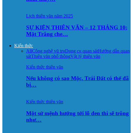
Lịch thiên văn năm 2025
SỰ KIỆN THIÊN VĂN – 12 THÁNG 10:
Mặt Trăng che…
Kiến thức
All
Công nghệ vũ trụ
Dụng cụ quan sát
Hướng dẫn quan
sát
Thiên văn phổ thông
Vật lý thiên văn
Kiến thức thiên văn
Nếu không có sao Mộc, Trái Đất có thể đã
bị…
Kiến thức thiên văn
Một sứ mệnh hướng tới lỗ đen thì sẽ trông
như…