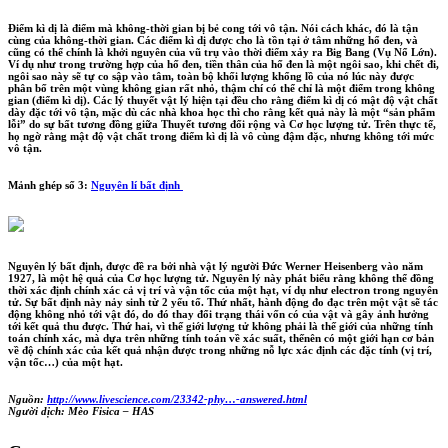
Điểm kì dị là điểm mà không-thời gian bị bẻ cong tới vô tận. Nói cách khác, đó là tận
cùng của không-thời gian. Các điểm kì dị được cho là tồn tại ở tâm những hổ đen, và
cũng có thể chính là khởi nguyên của vũ trụ vào thời điểm xảy ra Big Bang (Vụ Nổ Lớn).
Ví dụ như trong trường hợp của hố đen, tiền thân của hố đen là một ngôi sao, khi chết đi,
ngôi sao này sẽ tự co sập vào tâm, toàn bộ khối lượng khổng lồ của nó lúc này được
phân bố trên một vùng không gian rất nhỏ, thậm chí có thể chỉ là một điểm trong không
gian (điểm kì dị). Các lý thuyết vật lý hiện tại đều cho rằng điểm kì dị có mật độ vật chất
dày đặc tới vô tận, mặc dù các nhà khoa học thì cho rằng kết quả này là một “sản phẩm
lỗi” do sự bất tương đồng giữa Thuyết tương đối rộng và Cơ học lượng tử. Trên thực tế,
họ ngờ rằng mật độ vật chất trong điểm kì dị là vô cùng đậm đặc, nhưng không tới mức
vô tận.
Mảnh ghép số 3:
Nguyên lí bất định
Nguyên lý bất định, được đề ra bởi nhà vật lý người Đức Werner Heisenberg vào năm
1927, là một hệ quả của Cơ học lượng tử. Nguyên lý này phát biểu rằng không thể đồng
thời xác định chính xác cả vị trí và vận tốc của một hạt, ví dụ như electron trong nguyên
tử. Sự bất định này nảy sinh từ 2 yếu tố. Thứ nhất, hành động đo đạc trên một vật sẽ tác
động không nhỏ tới vật đó, do đó thay đổi trạng thái vốn có của vật và gây ảnh hưởng
tới kết quả thu được. Thứ hai, vì thế giới lượng tử không phải là thế giới của những tính
toán chính xác, mà dựa trên những tính toán về xác suất, thếnên có một giới hạn cơ bản
về độ chính xác của kết quả nhận được trong những nỗ lực xác định các đặc tính (vị trí,
vận tốc…) của một hạt.
Nguồn:
http://www.livescience.com/23342-phy…-answered.html
Người dịch: Mèo Fisica – HAS