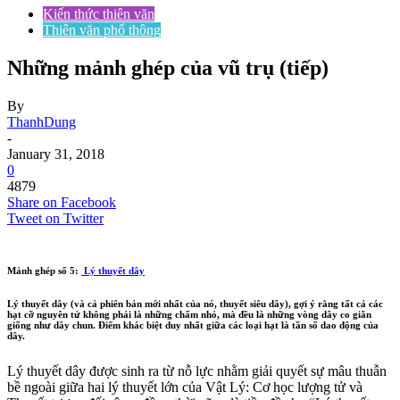
Kiến thức thiên văn
Thiên văn phổ thông
Những mảnh ghép của vũ trụ (tiếp)
By
ThanhDung
-
January 31, 2018
0
4879
Share on Facebook
Tweet on Twitter
Mảnh ghép số 5:
Lý thuyết dây
Lý thuyết dây (và cả phiên bản mới nhất của nó, thuyết siêu dây), gợi ý rằng tất cả các
hạt cỡ nguyên tử không phải là những chấm nhỏ, mà đều là những vòng dây co giãn
giống như dây chun. Điểm khác biệt duy nhất giữa các loại hạt là tần số dao động của
dây.
Lý thuyết dây được sinh ra từ nỗ lực nhằm giải quyết sự mâu thuẫn
bề ngoài giữa hai lý thuyết lớn của Vật Lý: Cơ học lượng tử và