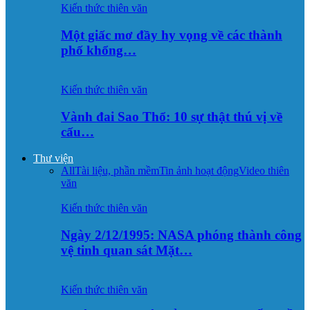
Kiến thức thiên văn
Một giấc mơ đầy hy vọng về các thành
phố khổng…
Kiến thức thiên văn
Vành đai Sao Thổ: 10 sự thật thú vị về
cấu…
Thư viện
All
Tài liệu, phần mềm
Tin ảnh hoạt động
Video thiên
văn
Kiến thức thiên văn
Ngày 2/12/1995: NASA phóng thành công
vệ tinh quan sát Mặt…
Kiến thức thiên văn