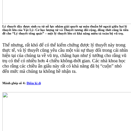
Lý thuyết dây được sinh ra từ nỗ lực nhằm giải quyết sự mâu thuẫn bề ngoài giữa hai lý
thuyết lớn của Vật Lý: Cơ học lượng tử và Thuyết tương đối rộng, đồng thời cũng là tiền
đề cho “Lý thuyết tổng quát” – một lý thuyết lớn có khả năng miêu tả toàn bộ vũ trụ.
Thế nhưng, rất khó để có thể kiểm chứng được lý thuyết này trong
thực tế, và lý thuyết cũng yêu cầu một vài sự thay đổi trong cái nhìn
hiện tại của chúng ta về vũ trụ, chẳng hạn như ý tưởng cho rằng vũ
trụ có thể có nhiều hơn 4 chiều không-thời gian. Các nhà khoa học
cho rằng các chiều ẩn giấu này rất có khả năng đã bị “cuộn” nhỏ
đến mức mà chúng ta không hề nhận ra.
Mảnh ghép số 4:
Điểm kì dị