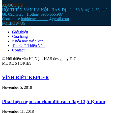
ABOUT US
HỘI THIÊN VĂN HÀ NỘI - HAS. Địa chỉ: Số 8, ngách 39, ngõ
68, Cầu Giầy - Hotline: 0986.666.987
Contact us:
hoithienvanhanoi@gmail.com
FOLLOW US
Giới thiệu
Cửa hàng
Khóa học thiên văn
Thế Giới Thiên Văn
Contact
© Hội thiên văn Hà Nội - HAS design by D.C
MORE STORIES
VĨNH BIỆT KEPLER
November 5, 2018
Phát hiện ngôi sao chào đời cách đây 13,5 tỷ năm
November 11, 2018