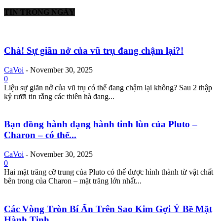
TIN TRONG NGÀY
Chà! Sự giãn nở của vũ trụ đang chậm lại?!
CaVoi
-
November 30, 2025
0
Liệu sự giãn nở của vũ trụ có thể đang chậm lại không? Sau 2 thập
kỷ rưỡi tin rằng các thiên hà đang...
Bạn đồng hành dạng hành tinh lùn của Pluto –
Charon – có thể...
CaVoi
-
November 30, 2025
0
Hai mặt trăng cỡ trung của Pluto có thể được hình thành từ vật chất
bên trong của Charon – mặt trăng lớn nhất...
Các Vòng Tròn Bí Ẩn Trên Sao Kim Gợi Ý Bề Mặt
Hành Tinh...