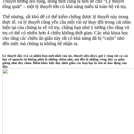
Thuyết tương đối rộng, đồng thời cũng là tiền đề cho “Lý thuyết
tổng quát” – một lý thuyết lớn có khả năng miêu tả toàn bộ vũ trụ.
Thế nhưng, rất khó để có thể kiểm chứng được lý thuyết này trong
thực tế, và lý thuyết cũng yêu cầu một vài sự thay đổi trong cái nhìn
hiện tại của chúng ta về vũ trụ, chẳng hạn như ý tưởng cho rằng vũ
trụ có thể có nhiều hơn 4 chiều không-thời gian. Các nhà khoa học
cho rằng các chiều ẩn giấu này rất có khả năng đã bị “cuộn” nhỏ
đến mức mà chúng ta không hề nhận ra.
Lý thuyết dây (và cả phiên bản mới nhất của nó, thuyết siêu dây), gợi ý rằng tất cả các
hạt cỡ nguyên tử không phải là những chấm nhỏ, mà đều là những vòng dây co giãn
giống như dây chun. Điểm khác biệt duy nhất giữa các loại hạt là tần số dao động của
dây.