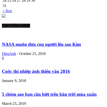
24
25
26
27
28
29
30
31
« Nov
TIN TỔNG HỢP
NASA muốn đưa con người lên sao Kim
DieuAnh
-
October 25, 2018
0
Cuộc thi nhiếp ảnh thiên văn 2016
January 9, 2018
5 chòm sao bạn cần biết trên bầu trời mùa xuân
March 25, 2019