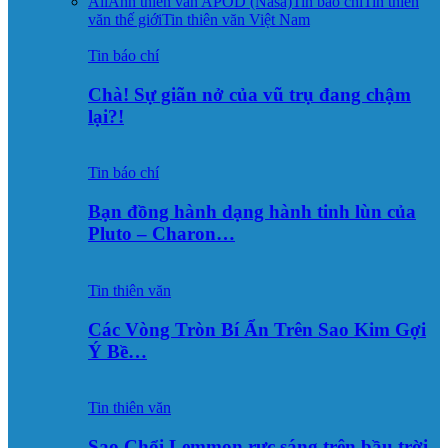
All
Ảnh thiên văn APOD (Nasa)
Tin báo chí
Tin thiên
văn thế giới
Tin thiên văn Việt Nam
Tin báo chí
Chà! Sự giãn nở của vũ trụ đang chậm
lại?!
Tin báo chí
Bạn đồng hành dạng hành tinh lùn của
Pluto – Charon…
Tin thiên văn
Các Vòng Tròn Bí Ẩn Trên Sao Kim Gợi
Ý Bề…
Tin thiên văn
Sao Chổi Lemmon rực sáng trên bầu trời