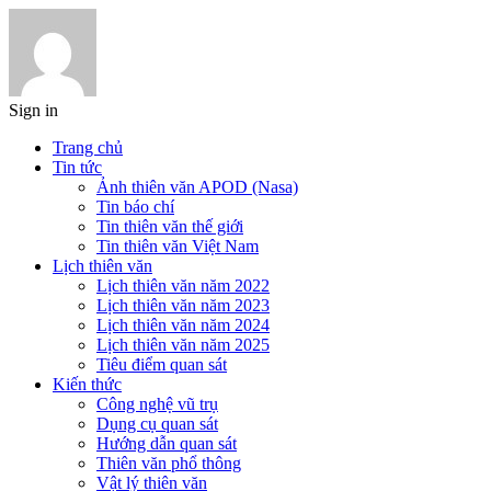
Sign in
Trang chủ
Tin tức
Ảnh thiên văn APOD (Nasa)
Tin báo chí
Tin thiên văn thế giới
Tin thiên văn Việt Nam
Lịch thiên văn
Lịch thiên văn năm 2022
Lịch thiên văn năm 2023
Lịch thiên văn năm 2024
Lịch thiên văn năm 2025
Tiêu điểm quan sát
Kiến thức
Công nghệ vũ trụ
Dụng cụ quan sát
Hướng dẫn quan sát
Thiên văn phổ thông
Vật lý thiên văn