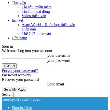
Thư viện
Tài liệu, phần mềm
Tin ảnh hoạt động
Video thiên văn
liên kết
Astro World – Khóa học thiên văn
Diễn đàn
Thế Giới thiên văn
Cửa hàng
Sign in
Welcome!
Log into your account
your username
your password
Forgot your password?
Password recovery
Recover your password
your email
Search
Tuesday, August 4, 2026
Sign in / Join