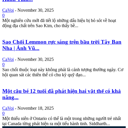
CaVoi
-
November 30, 2025
0
Một nghiên cứu mới đã tiết lộ những dấu hiệu bị bỏ sót về hoạt
động địa chất trên Sao Kim, cho thấy bề...
Sao Chổi Lemmon rực sáng trên bầu trời Tây Ban
Nha | Ảnh Vũ...
CaVoi
-
November 30, 2025
0
Sao chổi thuộc loại này không phải là cảnh tượng thường ngày. Cơ
hội quan sát các thiên thể có chu kỳ quỹ đạo...
Một cậu bé 12 tuổi đã phát hiện hai vật thể có khả
năng...
CaVoi
-
November 18, 2025
0
Một thiếu niên ở Ontario có thể là một trong những người trẻ nhất
tại Canada từng phát hiện ra một tiểu hành tinh. Siddharth...