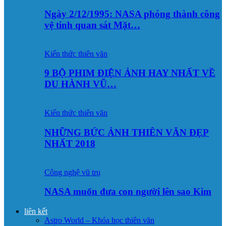
Ngày 2/12/1995: NASA phóng thành công
vệ tinh quan sát Mặt…
Kiến thức thiên văn
9 BỘ PHIM ĐIỆN ẢNH HAY NHẤT VỀ
DU HÀNH VŨ…
Kiến thức thiên văn
NHỮNG BỨC ẢNH THIÊN VĂN ĐẸP
NHẤT 2018
Công nghệ vũ trụ
NASA muốn đưa con người lên sao Kim
liên kết
Astro World – Khóa học thiên văn