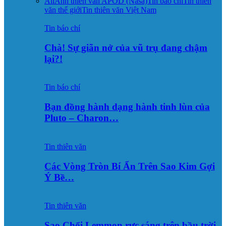
All
Ảnh thiên văn APOD (Nasa)
Tin báo chí
Tin thiên
văn thế giới
Tin thiên văn Việt Nam
Tin báo chí
Chà! Sự giãn nở của vũ trụ đang chậm
lại?!
Tin báo chí
Bạn đồng hành dạng hành tinh lùn của
Pluto – Charon…
Tin thiên văn
Các Vòng Tròn Bí Ẩn Trên Sao Kim Gợi
Ý Bề…
Tin thiên văn
Sao Chổi Lemmon rực sáng trên bầu trời