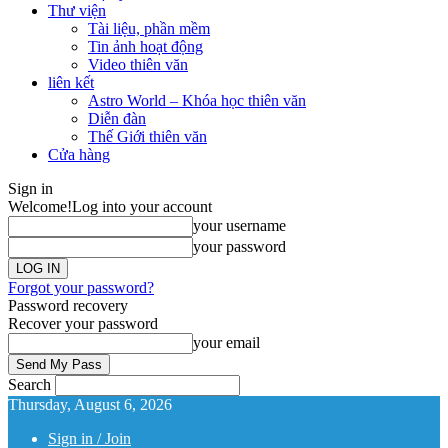
Thư viện
Tài liệu, phần mềm
Tin ảnh hoạt động
Video thiên văn
liên kết
Astro World – Khóa học thiên văn
Diễn đàn
Thế Giới thiên văn
Cửa hàng
Sign in
Welcome!
Log into your account
your username
your password
Forgot your password?
Password recovery
Recover your password
your email
Search
Thursday, August 6, 2026
Sign in / Join