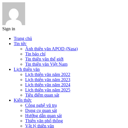
Sign in
Trang chủ
Tin tức
Ảnh thiên văn APOD (Nasa)
Tin báo chí
Tin thiên văn thế giới
Tin thiên văn Việt Nam
Lịch thiên văn
Lịch thiên văn năm 2022
Lịch thiên văn năm 2023
Lịch thiên văn năm 2024
Lịch thiên văn năm 2025
Tiêu điểm quan sát
Kiến thức
Công nghệ vũ trụ
Dụng cụ quan sát
Hướng dẫn quan sát
Thiên văn phổ thông
Vật lý thiên văn