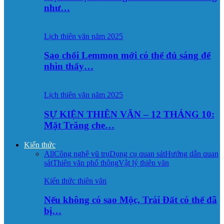
như…
Lịch thiên văn năm 2025
Sao chổi Lemmon mới có thể đủ sáng để
nhìn thấy…
Lịch thiên văn năm 2025
SỰ KIỆN THIÊN VĂN – 12 THÁNG 10:
Mặt Trăng che…
Kiến thức
All
Công nghệ vũ trụ
Dụng cụ quan sát
Hướng dẫn quan
sát
Thiên văn phổ thông
Vật lý thiên văn
Kiến thức thiên văn
Nếu không có sao Mộc, Trái Đất có thể đã
bị…