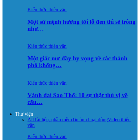
Kiến thức thiên văn
Một sứ mệnh hướng tới lỗ đen thì sẽ trông
như…
Kiến thức thiên văn
Một giấc mơ đầy hy vọng về các thành
phố khổng…
Kiến thức thiên văn
Vành đai Sao Thổ: 10 sự thật thú vị về
cấu…
Thư viện
All
Tài liệu, phần mềm
Tin ảnh hoạt động
Video thiên
văn
Kiến thức thiên văn