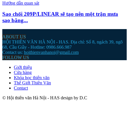
Hướng dẫn quan sát
Sao chổi 209P/LINEAR sẽ tạo nên một trận mưa
sao băng...
ABOUT US
HỘI THIÊN VĂN HÀ NỘI - HAS. Địa chỉ: Số 8, ngách 39, ngõ
68, Cầu Giầy - Hotline: 0986.666.987
Contact us:
hoithienvanhanoi@gmail.com
FOLLOW US
Giới thiệu
Cửa hàng
Khóa học thiên văn
Thế Giới Thiên Văn
Contact
© Hội thiên văn Hà Nội - HAS design by D.C