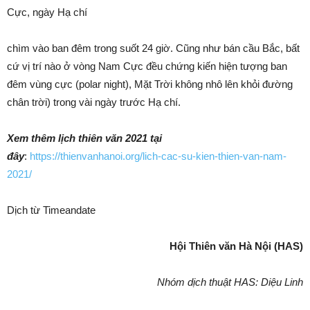
Cực, ngày Hạ chí
chìm vào ban đêm trong suốt 24 giờ. Cũng như bán cầu Bắc, bất
cứ vị trí nào ở vòng Nam Cực đều chứng kiến hiện tượng ban
đêm vùng cực (polar night), Mặt Trời không nhô lên khỏi đường
chân trời) trong vài ngày trước Hạ chí.
Xem thêm lịch thiên văn 2021 tại
đây
:
https://thienvanhanoi.org/lich-cac-su-kien-thien-van-nam-
2021/
Dịch từ Timeandate
Hội Thiên văn Hà Nội (HAS)
Nhóm dịch thuật HAS: Diệu Linh