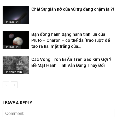
Chà! Sự giãn nở của vũ trụ đang chậm lại?!
Tin báo chí
Bạn đồng hành dạng hành tinh lùn của
Pluto – Charon – có thể đã ‘trào ruột’ để
tạo ra hai mặt trăng của...
Tin báo chí
Các Vòng Tròn Bí Ẩn Trên Sao Kim Gợi Ý
Bề Mặt Hành Tinh Vẫn Đang Thay Đổi
Tin thiên văn
LEAVE A REPLY