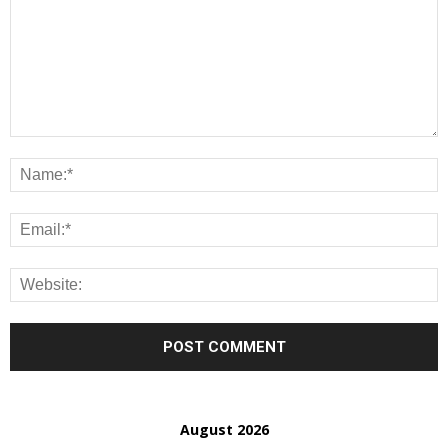
August 2026