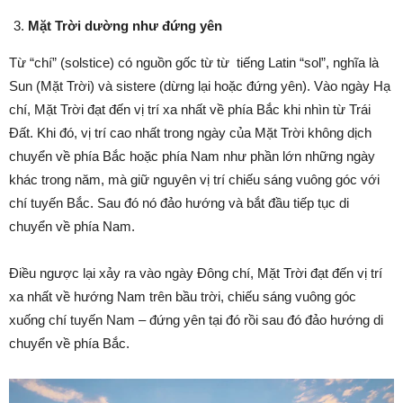
Mặt Trời dường như đứng yên
Từ “chí” (solstice) có nguồn gốc từ từ tiếng Latin “sol”, nghĩa là
Sun (Mặt Trời) và sistere (dừng lại hoặc đứng yên). Vào ngày Hạ
chí, Mặt Trời đạt đến vị trí xa nhất về phía Bắc khi nhìn từ Trái
Đất. Khi đó, vị trí cao nhất trong ngày của Mặt Trời không dịch
chuyển về phía Bắc hoặc phía Nam như phần lớn những ngày
khác trong năm, mà giữ nguyên vị trí chiếu sáng vuông góc với
chí tuyến Bắc. Sau đó nó đảo hướng và bắt đầu tiếp tục di
chuyển về phía Nam.
Điều ngược lại xảy ra vào ngày Đông chí, Mặt Trời đạt đến vị trí
xa nhất về hướng Nam trên bầu trời, chiếu sáng vuông góc
xuống chí tuyến Nam – đứng yên tại đó rồi sau đó đảo hướng di
chuyển về phía Bắc.