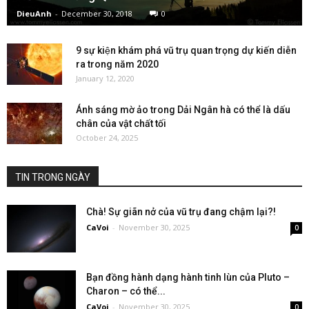
DieuAnh
-
December 30, 2018
0
9 sự kiện khám phá vũ trụ quan trọng dự kiến diễn
ra trong năm 2020
January 12, 2020
Ánh sáng mờ ảo trong Dải Ngân hà có thể là dấu
chân của vật chất tối
October 24, 2025
TIN TRONG NGÀY
Chà! Sự giãn nở của vũ trụ đang chậm lại?!
CaVoi
-
November 30, 2025
0
Bạn đồng hành dạng hành tinh lùn của Pluto –
Charon – có thể...
CaVoi
-
November 30, 2025
0