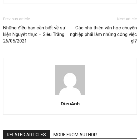
Previous article
Next article
Những điều bạn cần biết về sự
Các nhà thiên văn học chuyên
kiện Nguyệt thực – Siêu Trăng
nghiệp phải làm những công việc
26/05/2021
gì?
DieuAnh
RELATED ARTICLES
MORE FROM AUTHOR