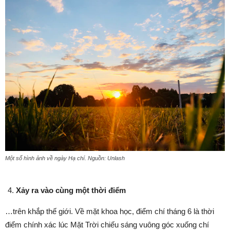
Một số hình ảnh về ngày Hạ chí. Nguồn: Unlash
Xảy ra vào cùng một thời điểm
…trên khắp thế giới. Về mặt khoa học, điểm chí tháng 6 là thời
điểm chính xác lúc Mặt Trời chiếu sáng vuông góc xuống chí