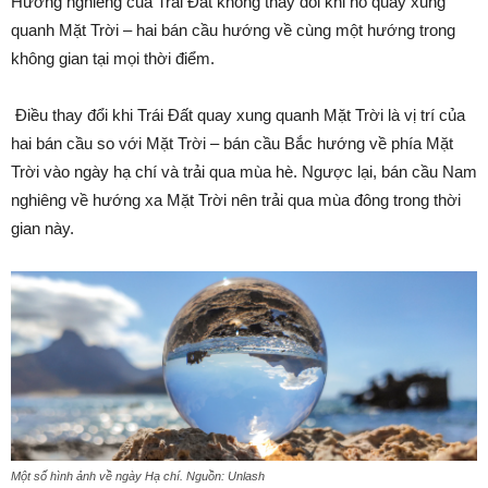
Hướng nghiêng của Trái Đất không thay đổi khi nó quay xung
quanh Mặt Trời – hai bán cầu hướng về cùng một hướng trong
không gian tại mọi thời điểm.
Điều thay đổi khi Trái Đất quay xung quanh Mặt Trời là vị trí của
hai bán cầu so với Mặt Trời – bán cầu Bắc hướng về phía Mặt
Trời vào ngày hạ chí và trải qua mùa hè. Ngược lại, bán cầu Nam
nghiêng về hướng xa Mặt Trời nên trải qua mùa đông trong thời
gian này.
Một số hình ảnh về ngày Hạ chí. Nguồn: Unlash